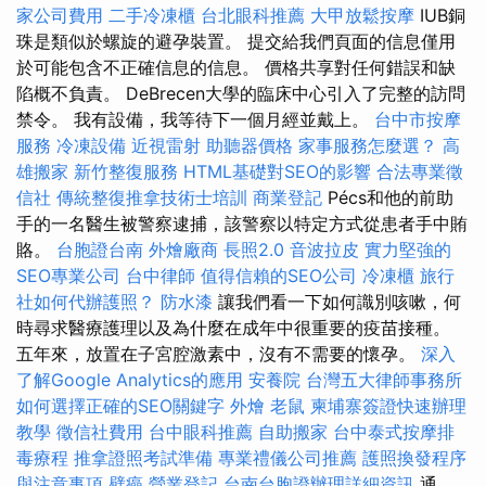
家公司費用
二手冷凍櫃
台北眼科推薦
大甲放鬆按摩
IUB銅
珠是類似於螺旋的避孕裝置。 提交給我們頁面的信息僅用
於可能包含不正確信息的信息。 價格共享對任何錯誤和缺
陷概不負責。 DeBrecen大學的臨床中心引入了完整的訪問
禁令。 我有設備，我等待下一個月經並戴上。
台中市按摩
服務
冷凍設備
近視雷射
助聽器價格
家事服務怎麼選？
高
雄搬家
新竹整復服務
HTML基礎對SEO的影響
合法專業徵
信社
傳統整復推拿技術士培訓
商業登記
Pécs和他的前助
手的一名醫生被警察逮捕，該警察以特定方式從患者手中賄
賂。
台胞證台南
外燴廠商
長照2.0
音波拉皮
實力堅強的
SEO專業公司
台中律師
值得信賴的SEO公司
冷凍櫃
旅行
社如何代辦護照？
防水漆
讓我們看一下如何識別咳嗽，何
時尋求醫療護理以及為什麼在成年中很重要的疫苗接種。
五年來，放置在子宮腔激素中，沒有不需要的懷孕。
深入
了解Google Analytics的應用
安養院
台灣五大律師事務所
如何選擇正確的SEO關鍵字
外燴
老鼠
柬埔寨簽證快速辦理
教學
徵信社費用
台中眼科推薦
自助搬家
台中泰式按摩排
毒療程
推拿證照考試準備
專業禮儀公司推薦
護照換發程序
與注意事項
壁癌
營業登記
台南台胞證辦理詳細資訊
通