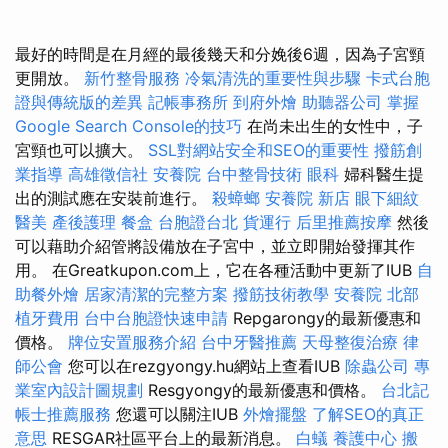
最好的時間是在月經的最後幾天和分娩後6週，因為子宮頸
更開放。
新竹整骨服務
冷氣清洗的重要性與步驟
卡式台胞
證與傳統版的差異
記帳事務所
到府外燴
助聽器公司
掌握
Google Search Console的技巧
在尚未出生的女性中，子
宮頸也可以擴大。
SSL對網站安全和SEO的重要性
撥筋創
業指導
高雄徵信社
安養院
台中整骨技術
眼科
婦科醫生提
出的測試應在安裝前進行。
殺蟑螂
安養院 新店
眼下細紋
醫美
產後護理
餐盒
台胞證台北
貨運行
后里推薦按摩
然後
可以藉助介紹管將設備放在子宮中，並立即開始發揮其作
用。 在Greatkupon.com上，它在各種活動中更新了IUB
自
助餐外燴
居家清潔的完整方案
撥筋技術教學
安養院 北部
植牙費用
台中台胞證快速申請
Repgarongy的最新優惠和
價格。
牌位安置服務介紹
台中牙醫推薦
天母整復治療
律
師公會
您可以在rezgyongy.hu網站上查看IUB
除蟲公司
專
業室內設計圖規劃
Resgyongy的最新優惠和價格。
台北記
帳士推薦服務
您還可以關注IUB
外燴擺盤
了解SEO的真正
意思
RESGAR社區平台上的最新消息。
白蟻
養護中心
搬