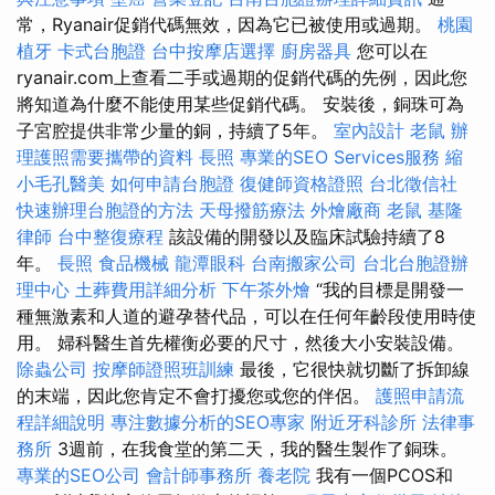
常，Ryanair促銷代碼無效，因為它已被使用或過期。
桃園
植牙
卡式台胞證
台中按摩店選擇
廚房器具
您可以在
ryanair.com上查看二手或過期的促銷代碼的先例，因此您
將知道為什麼不能使用某些促銷代碼。 安裝後，銅珠可為
子宮腔提供非常少量的銅，持續了5年。
室內設計
老鼠
辦
理護照需要攜帶的資料
長照
專業的SEO Services服務
縮
小毛孔醫美
如何申請台胞證
復健師資格證照
台北徵信社
快速辦理台胞證的方法
天母撥筋療法
外燴廠商
老鼠
基隆
律師
台中整復療程
該設備的開發以及臨床試驗持續了8
年。
長照
食品機械
龍潭眼科
台南搬家公司
台北台胞證辦
理中心
土葬費用詳細分析
下午茶外燴
“我的目​​標是開發一
種無激素和人道的避孕替代品，可以在任何年齡段使用時使
用。 婦科醫生首先權衡必要的尺寸，然後大小安裝設備。
除蟲公司
按摩師證照班訓練
最後，它很快就切斷了拆卸線
的末端，因此您肯定不會打擾您或您的伴侶。
護照申請流
程詳細說明
專注數據分析的SEO專家
附近牙科診所
法律事
務所
3週前，在我食堂的第二天，我的醫生製作了銅珠。
專業的SEO公司
會計師事務所
養老院
我有一個PCOS和