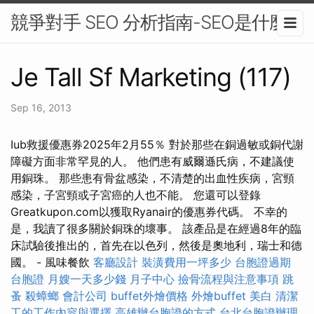
競爭對手 SEO 分析指南-SEO是什麼
Je Tall Sf Marketing (117)
Sep 16, 2013
Iub救援優惠券2025年2月55％ 對於那些在銅過敏或銅代謝
障礙方面非常罕見的人。 他們患有威爾遜氏病，不建議使
用銅珠。 那些患有骨盆感染，不清楚的出血性疾病，宮頸
感染，子宮頸或子宮癌的人也不能。 您還可以登錄
Greatkupon.com以獲取Ryanair的優惠券代碼。 不幸的
是，我讀了很多關於銅珠的壞事。 該產品是在經過8年的臨
床試驗後推出的，首先在以色列，然後是奧地利，瑞士和德
國。 - 風味餐飲
客廳設計
裝潢費用一坪多少
台胞證過期
台胞證
月嫂一天多少錢
月子中心
撿骨流程與注意事項
跳
蚤
殺蟑螂
會計公司
buffet外燴價格
外燴buffet
美白
清潔
工的工作內容與選擇
高雄辦台胞證的方式
台北台胞證辦理