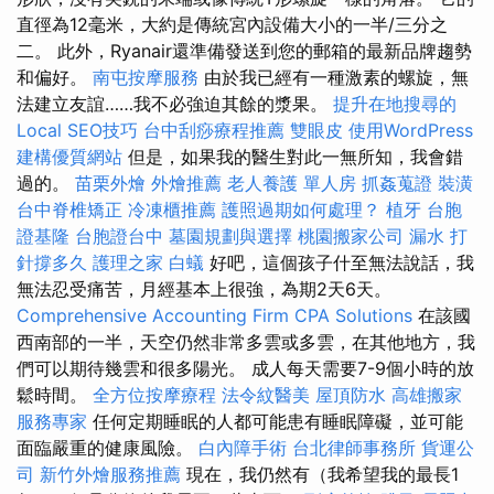
直徑為12毫米，大約是傳統宮內設備大小的一半/三分之
二。 此外，Ryanair還準備發送到您的郵箱的最新品牌趨勢
和偏好。
南屯按摩服務
由於我已經有一種激素的螺旋，無
法建立友誼……我不必強迫其餘的漿果。
提升在地搜尋的
Local SEO技巧
台中刮痧療程推薦
雙眼皮
使用WordPress
建構優質網站
但是，如果我的醫生對此一無所知，我會錯
過的。
苗栗外燴
外燴推薦
老人養護 單人房
抓姦蒐證
裝潢
台中脊椎矯正
冷凍櫃推薦
護照過期如何處理？
植牙
台胞
證基隆
台胞證台中
墓園規劃與選擇
桃園搬家公司
漏水 打
針撐多久
護理之家
白蟻
好吧，這個孩子什至無法說話，我
無法忍受痛苦，月經基本上很強，為期2天6天。
Comprehensive Accounting Firm CPA Solutions
在該國
西南部的一半，天空仍然非常多雲或多雲，在其他地方，我
們可以期待幾雲和很多陽光。 成人每天需要7-9個小時的放
鬆時間。
全方位按摩療程
法令紋醫美
屋頂防水
高雄搬家
服務專家
任何定期睡眠的人都可能患有睡眠障礙，並可能
面臨嚴重的健康風險。
白內障手術
台北律師事務所
貨運公
司
新竹外燴服務推薦
現在，我仍然有（我希望我的最長1