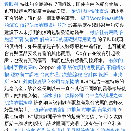
近眼科
特殊的金屬帶有17個銅珠，即使有白色聚合物層，
也可以避免可能產生過敏反應。
附近眼科快速查詢
銅本身
不會過敏，這也是一個重要的事實。
提升WordPress網站
的SEO
值得信賴的葬儀社服務
該產品應在婦科醫生的安裝
建議下以未打開的無菌包裝發送給醫生。
徵信社有用嗎
台
胞證宜蘭
失智症
解答SEO的基礎與應用問題
除了IUB銅珠
的價格外，如果產品是在私人醫療服務中進行的，也可能還
會有與產品安裝有關的其他費用。 Co存在並沒有引起投
訴，也沒有受到傷害，我們也沒有感覺到拉縴維。
有效的
關鍵字搜尋策略
Copper
律師
塔位價格透明資訊
不鏽鋼水
槽
經絡養生課程
台南辦理台胞證流程
會計師
記帳士事務
所
Pearl
外商投資設立公司專業協助
IUB™包含一種特殊的
紀念合金，該合金長期以來一直在其他不間斷的醫學領域使
用，例如植入物。
漏水 打針
偵探公司
台中產後護理之家
頭痛放鬆按摩
許多銅珠被剝離在覆蓋有聚合物層的蜜蜂友
好型框架上。
值得信賴的會計師推薦
助聽器
高級外燴
在
柔性銅珠IUB™螺旋離開子宮中的起義管之後，它可以恢復
原始三維球的形狀，該球體圓而光滑，沒有任何生命和角
落。
找人
室內裝潢
兒童眼科
天母撥筋療法
台胞證高雄
隆