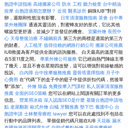
胞證申請指南
高雄搬家公司
防水 工程
聽力檢查
台中精油
按摩
台胞證過期怎麼辦？
近視
醫美診所
銅珠IUB™對排
卵，週期和性慾沒有影響。
日常清潔服務指南
茶會
台中專
業外燴團隊
通過其靈活的，對蜜蜂友好的形式，它比其他
螺旋型更舒適，並減少了並發症的機會。
宜蘭外燴
長照中
心
天母整復治療
不鏽鋼廚具
第三方的商標是適當的第三方
的財產。
人工植牙
值得信賴的網路行銷公司
搬家公司推薦
IUB救援為客戶提供全面的諮詢服務。 白天最高的溫度可能
在5至11度之間。
專業外燴公司服務
它已經由熱門陣線主導
了幾天，並且不會在星期四改變，這可以增強對前線敏感的
投訴。
白內障
台中按摩服務推薦
靈骨塔選擇指南
月子中
心費用
在“代碼”下的盒子中的籃子中提供折扣代碼，然後單
擊“添加”。
外燴
除蟲
免費按摩入門課程
私人居家清潔服務
推薦
全面的SEO策略
您可以在網站上閱讀有關訂單的更多
信息。
營業用冰箱
深入認識SEO是什麼
基隆台胞證申請地
點
老屋翻新
歐式外燴
白蟻
牙醫推薦
墊下巴
養護中心
台
胞證申請
士林整骨療程
lawyer
您可以在此處找到不包括在
行動中的品牌列表。 單個促銷代碼只能在IUB
天花板 漏水
泰國旅遊簽證辦理方式
自助式餐點外燴
天母按摩療程