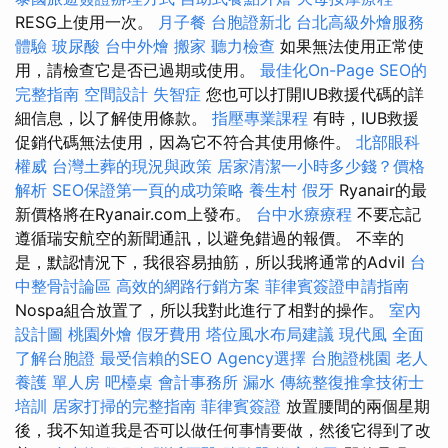
RESG上使用一次。
月子餐
台胞證新北
台北高級外燴服務
體驗
玻尿酸
台中外燴
搬家
聽力檢查
如果無法使用正常使
用，請檢查它是否已過期或使用。
最佳化On-Page SEO的
完整指南
空間設計
失智症
您也可以打開IUB救援代碼的詳
細信息，以了解使用條款。
指壓專業課程
有時，IUB救援
促銷代碼無法使用，因為它不符合其使用條件。
北部眼科
權威
台灣土葬的現況與政策
居家清潔一小時多少錢？價格
解析
SEO保證第一頁的成功策略
養生村
假牙
Ryanair的最
新價格將在Ryanair.com上發布。
台中水療療程
不要忘記
遵循瑞安航空的新聞通訊，以避免錯過的報價。 不幸的
是，默認情況下，我很容易抽筋，所以我將通常的Advil
台
中整骨討論區
高效的網路行銷方案
菲律賓簽證申請指南
Nospa組合放置了，所以我對此進行了相對的操作。
室內
設計圖
桃園外燴
假牙費用
塔位風水布局建議
現代風
全面
了解台胞證
最受信賴的SEO Agency選擇
台胞證桃園
老人
養護 單人房
吧檯桌
會計事務所
漏水
傳統整復推拿技術士
培訓
居家打掃的完整指南
菲律賓簽證
放置腰間的兩個星期
後，我不知道我是否可以做任何事情要做，然後它得到了改