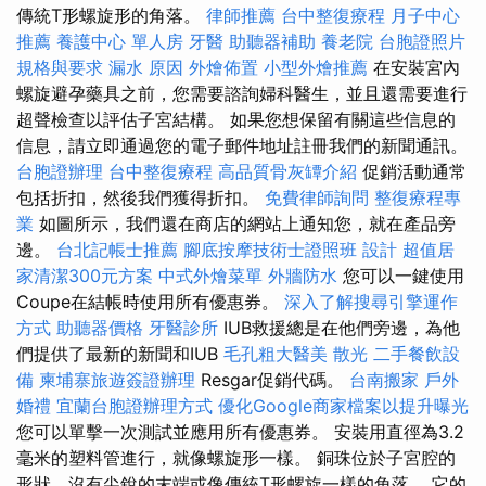
傳統T形螺旋形的角落。
律師推薦
台中整復療程
月子中心
推薦
養護中心 單人房
牙醫
助聽器補助
養老院
台胞證照片
規格與要求
漏水 原因
外燴佈置
小型外燴推薦
在安裝宮內
螺旋避孕藥具之前，您需要諮詢婦科醫生，並且還需要進行
超聲檢查以評估子宮結構。 如果您想保留有關這些信息的
信息，請立即通過您的電子郵件地址註冊我們的新聞通訊。
台胞證辦理
台中整復療程
高品質骨灰罈介紹
促銷活動通常
包括折扣，然後我們獲得折扣。
免費律師詢問
整復療程專
業
如圖所示，我們還在商店的網站上通知您，就在產品旁
邊。
台北記帳士推薦
腳底按摩技術士證照班
設計
超值居
家清潔300元方案
中式外燴菜單
外牆防水
您可以一鍵使用
Coupe在結帳時使用所有優惠券。
深入了解搜尋引擎運作
方式
助聽器價格
牙醫診所
IUB救援總是在他們旁邊，為他
們提供了最新的新聞和IUB
毛孔粗大醫美
散光
二手餐飲設
備
柬埔寨旅遊簽證辦理
Resgar促銷代碼。
台南搬家
戶外
婚禮
宜蘭台胞證辦理方式
優化Google商家檔案以提升曝光
您可以單擊一次測試並應用所有優惠券。 安裝用直徑為3.2
毫米的塑料管進行，就像螺旋形一樣。 銅珠位於子宮腔的
形狀，沒有尖銳的末端或像傳統T形螺旋一樣的角落。 它的