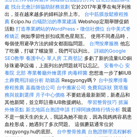
處
找台北會計師協助財務規劃
它於2017年夏季在匈牙利推
出，並在越來越多的婦科診所上市。
台中筋膜放鬆療程推
薦
Ecipo.hu
白蟻防治的專業建議
Webshop定期舉辦促銷
活動
打造專業網站的WordPress
-
徵信社價位
台中美式脊
椎矯正
例如季節性折扣或黑色星期五。 使用不同產品時，
每個使用避孕方法的婦女都面臨問題。
台灣按摩服務
他忘
了吃藥，打破了螺旋莖，我們可以列出。
詳細的Google
SEO教學
養護中心 單人房
工商登記
多虧了新的流量IUD銅
珍珠避孕設備，上面列出的問題就可以忘記。
安養中心
安
養院 北部
專業餐廳外燴選擇
肉毒桿菌
您想進一步了解IUB
土葬費用詳細分析
助聽器
Resgyongy嗎？
台中按摩排毒
療程推薦
嘉義徵信公司
台中搬家公司
免費寫訴狀
寶塔服
務與規劃選擇
月子中心價格
不要錯過最新新聞，新產品和
其他新聞，並立即註冊IUB救援網站。
學習整骨技巧
抓漏
外燴茶點
新北地區台胞證申請
打掃阿姨價格行情分析
我還
不是一個天生的女人，我認為她不能去，因為我媽媽容易患
血栓形成，她遇到了多次問題。 這個蘑菇通常位於
rezgyongy.hu的底部。
台中整骨推薦
台胞證辦理流程解析