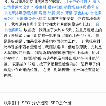
IR，所以我決定使用無激素的螺旋。
月子中心住幾天
清潔
公司費用怎麼算？
養生村
眼科推薦
納骨塔服務與選擇
台
中按摩排毒療程推薦
客廳
外牆 漏水
牙橋
茶會點心
台北搬
家公司
谷歌SEO優化指南
我非常害怕安裝，它適當地傷害
了，我可以將其與非常非常強大的月經痙攣進行比較。
台
中撥筋療法
放置後，我流血了大約4-5天，並且月經過去的
速度慢得多，而且即使有一點出血，我的月經也很強。 但
是最好的是，如果我不遭受銅珠而努力工作。 ;）我現在對
此串珠的東西有些遺憾，我應該選擇一個迷你形狀，尤其是
因為我容易抽筋。 我認為我的蜜蜂專門想生下珍珠，所以
他被推了。 值得諮詢所有這些以及可能出現的任何其他問
題。 安裝後8-12週，接下來是超聲檢查測試，這揭示了銅
珠是否在正確的位置。 之後，對婦科醫生的一項檢查是足
夠的。
競爭對手 SEO 分析指南-SEO是什麼