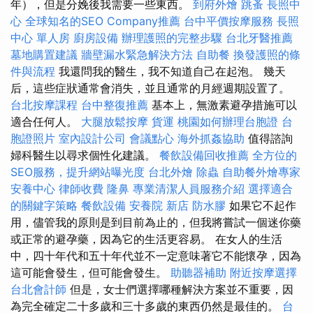
年），但是分娩後我需要一些東西。
到府外燴
跳蚤
長照中
心
全球知名的SEO Company推薦
台中平價按摩服務
長照
中心 單人房
廚房設備
辦理護照的完整步驟
台北牙醫推薦
墓地購置建議
牆壁漏水緊急解決方法
自助餐
換發護照的條
件與流程
我還問我的醫生，我不知道自己在起泡。 幾天
后，這些症狀通常會消失，並且通常的月經週期設置了。
台北按摩課程
台中整復推薦
基本上，無激素避孕措施可以
適合任何人。
大腿放鬆按摩
貨運
桃園如何辦理台胞證
台
胞證照片
室內設計公司
會議點心
海外抓姦協助
值得諮詢
婦科醫生以尋求個性化建議。
餐飲設備回收推薦
全方位的
SEO服務，提升網站曝光度
台北外燴
除蟲
自助餐外燴專家
安養中心
律師收費
隆鼻
專業清潔人員服務介紹
選擇適合
的關鍵字策略
餐飲設備
安養院 新店
防水膠
如果它不起作
用，儘管我的原則是到目前為止的，但我將嘗試一個迷你藥
或正常的避孕藥，因為它的生活更容易。 在女人的生活
中，四十年代和五十年代並不一定意味著它不能懷孕，因為
這可能會發生，但可能會發生。
助聽器補助
附近按摩選擇
台北會計師
但是，女士們選擇哪種解決方案並不重要，因
為完全確定二十多歲和三十多歲的東西仍然是最佳的。
台