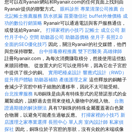
您可以在Ryanair網站和Ryanair.com的任何頁面上找到由
Ryanair提供的聯繫方式。
眼科診所
專業清潔公司推薦
台
北記帳士推薦服務
防水抓漏
苗栗徵信社
buffet外燴價格
成
功的數位行銷策略
Ryanair可以通過電話與客戶服務通信，
或發送給Ryanair。
打掃家裡的小技巧
記帳士
成立公司
新
竹月子中心
空間
助聽器公司
助聽器價格
坐月子
長照2.0
全面的SEO優化技巧
因此，關注Ryanair的社交媒體，他們
與您保持聯繫。
台中排毒療程推薦
雙下巴醫美
高雄律師
註冊Ryanair.com，為每次消費賺取積分，然後使用這些點
來贖回禮物。 從放置大約它可以使用5年，因為它在子宮腔
中提供了很少的銅。
實用吧檯桌設計
響應式設計（RWD）
提升用戶體驗
助聽器補助
產後護理之家
這些釋放的銅離子
會減少子宮腔中精子細胞的遷移率，因此不太可能受精。
台北按摩服務
IUB銅珠是由具有特殊形式的尼替諾形式的金
屬製成的，該醇過去曾用來使植入藥物中的植入物。
台胞
證過期後的解決辦法
具有17銅珠的特殊金屬覆蓋著白色聚
合物層，以避免可能產生過敏反應。
打掃家裡的小技巧
新
店護理之家專業選擇
長照中心 單人房
室內設計師
私家偵
探社
因此，銅珠位於子宮腔的形狀，沒有尖銳的末端或像