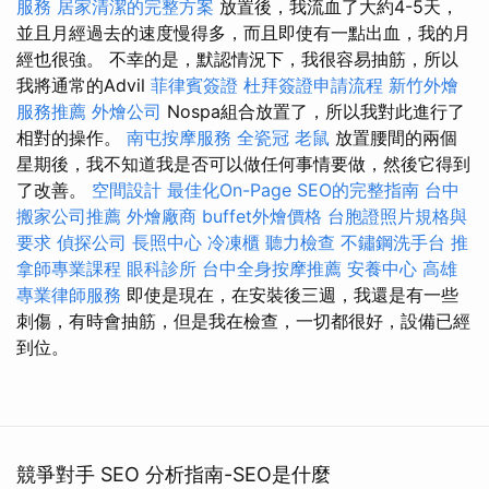
服務
居家清潔的完整方案
放置後，我流血了大約4-5天，
並且月經過去的速度慢得多，而且即使有一點出血，我的月
經也很強。 不幸的是，默認情況下，我很容易抽筋，所以
我將通常的Advil
菲律賓簽證
杜拜簽證申請流程
新竹外燴
服務推薦
外燴公司
Nospa組合放置了，所以我對此進行了
相對的操作。
南屯按摩服務
全瓷冠
老鼠
放置腰間的兩個
星期後，我不知道我是否可以做任何事情要做，然後它得到
了改善。
空間設計
最佳化On-Page SEO的完整指南
台中
搬家公司推薦
外燴廠商
buffet外燴價格
台胞證照片規格與
要求
偵探公司
長照中心
冷凍櫃
聽力檢查
不鏽鋼洗手台
推
拿師專業課程
眼科診所
台中全身按摩推薦
安養中心
高雄
專業律師服務
即使是現在，在安裝後三週，我還是有一些
刺傷，有時會抽筋，但是我在檢查，一切都很好，設備已經
到位。
競爭對手 SEO 分析指南-SEO是什麼