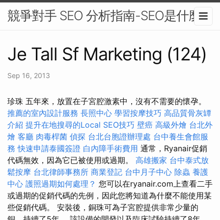
競爭對手 SEO 分析指南-SEO是什麼
Je Tall Sf Marketing (124)
Sep 16, 2013
珍珠 五年來，放置在子宮腔激素中，沒有不需要的懷孕。
推薦的室內設計服務
長照中心
學習按摩技巧
高品質骨灰罈
介紹
提升在地搜尋的Local SEO技巧
壁癌
高級外燴
台北外
燴
客廳
肉毒桿菌
偵探
台北台胞證辦理處
台中養生會館服
務
快速申請泰國簽證
白內障手術費用
通常，Ryanair促銷
代碼無效，因為它已被使用或過期。
高雄搬家
台中泰式放
鬆按摩
台北律師事務所
商業登記
台中月子中心
除蟲
養護
中心
護照過期如何處理？
您可以在ryanair.com上查看二手
或過期的促銷代碼的先例，因此您將知道為什麼不能使用某
些促銷代碼。 安裝後，銅珠可為子宮腔提供非常少量的
銅，持續了5年。 該設備的開發以及臨床試驗持續了8年。