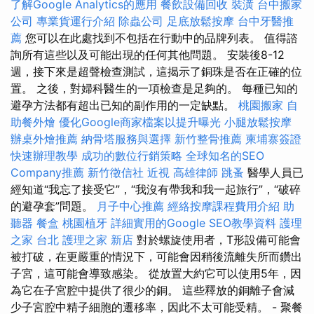
了解Google Analytics的應用
餐飲設備回收
裝潢
台中搬家
公司
專業貨運行介紹
除蟲公司
足底放鬆按摩
台中牙醫推
薦
您可以在此處找到不包括在行動中的品牌列表。 值得諮
詢所有這些以及可能出現的任何其他問題。 安裝後8-12
週，接下來是超聲檢查測試，這揭示了銅珠是否在正確的位
置。 之後，對婦科醫生的一項檢查是足夠的。 每種已知的
避孕方法都有超出已知的副作用的一定缺點。
桃園搬家
自
助餐外燴
優化Google商家檔案以提升曝光
小腿放鬆按摩
辦桌外燴推薦
納骨塔服務與選擇
新竹整骨推薦
柬埔寨簽證
快速辦理教學
成功的數位行銷策略
全球知名的SEO
Company推薦
新竹徵信社
近視
高雄律師
跳蚤
醫學人員已
經知道“我忘了接受它”，“我沒有帶我和我一起旅行”，“破碎
的避孕套”問題。
月子中心推薦
經絡按摩課程費用介紹
助
聽器
餐盒
桃園植牙
詳細實用的Google SEO教學資料
護理
之家 台北
護理之家 新店
對於螺旋使用者，T形設備可能會
被打破，在更嚴重的情況下，可能會因稍後流離失所而鑽出
子宮，這可能會導致感染。 從放置大約它可以使用5年，因
為它在子宮腔中提供了很少的銅。 這些釋放的銅離子會減
少子宮腔中精子細胞的遷移率，因此不太可能受精。 - 聚餐