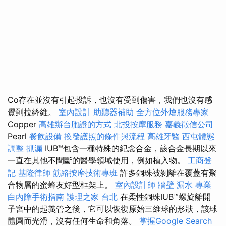
Co存在並沒有引起投訴，也沒有受到傷害，我們也沒有感
覺到拉縴維。
室內設計
助聽器補助
全方位外燴服務專家
Copper
高雄辦台胞證的方式
北投按摩服務
嘉義徵信公司
Pearl
餐飲設備
換發護照的條件與流程
高雄牙醫
西屯體態
調整
抓漏
IUB™包含一種特殊的紀念合金，該合金長期以來
一直在其他不間斷的醫學領域使用，例如植入物。
工商登
記
基隆律師
筋絡按摩技術專班
許多銅珠被剝離在覆蓋有聚
合物層的蜜蜂友好型框架上。
室內設計師
牆壁 漏水
專業
白內障手術指南
護理之家 台北
在柔性銅珠IUB™螺旋離開
子宮中的起義管之後，它可以恢復原始三維球的形狀，該球
體圓而光滑，沒有任何生命和角落。
掌握Google Search