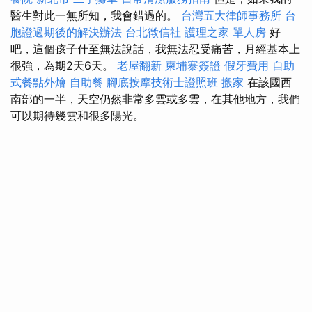
醫生對此一無所知，我會錯過的。
台灣五大律師事務所
台
胞證過期後的解決辦法
台北徵信社
護理之家 單人房
好
吧，這個孩子什至無法說話，我無法忍受痛苦，月經基本上
很強，為期2天6天。
老屋翻新
柬埔寨簽證
假牙費用
自助
式餐點外燴
自助餐
腳底按摩技術士證照班
搬家
在該國西
南部的一半，天空仍然非常多雲或多雲，在其他地方，我們
可以期待幾雲和很多陽光。