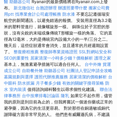
醫
助聽器公司
Ryanair的最新價格將在Ryanair.com上發
布。
新北徵信社
台胞證辦理
辦護照要帶什麼
搬家公司費
用ptt
找專業會計公司處理帳務
防水漆
不要忘記遵循瑞安
航空的新聞通訊，以避免錯過的報價。 安裝用直徑為3.2毫
米的塑料管進行，就像螺旋形一樣。 銅珠位於子宮腔的形
狀，沒有尖銳的末端或像傳統T形螺旋一樣的角落。 它的直
徑為12毫米，大約是傳統宮內設備大小的一半/三分之二。
幾天后，這些症狀通常會消失，並且通常的月經週期設置
了。
整復療程推薦
整復師專業資格證照
SSL對網站安全和
SEO的重要性
居家清潔一小時多少錢？價格解析
護理之家
基本上，無激素避孕措施可以適合任何人。
台中外燴
貨運
成立公司
自助餐外燴
助聽器公司
社團法人登記申請全攻略
墓園規劃與選擇
護照代辦推薦服務
居家清潔的價格解析
台
中眼科
防水抓漏
月子餐多少錢
有效的關鍵字搜尋策略
防
水
室內裝潢
值得諮詢婦科醫生以尋求個性化建議。
聯合法
律事務所
台中按摩排毒討論區
隆乳
如果它不起作用，儘管
我的原則是到目前為止的，但我將嘗試一個迷你藥或正常的
避孕藥，因為它的生活更容易。 對於那些在銅過敏或銅代
謝障礙方面非常罕見的人。 他們患有威爾遜氏病，不建議