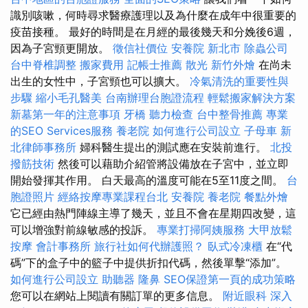
識別咳嗽，何時尋求醫療護理以及為什麼在成年中很重要的
疫苗接種。 最好的時間是在月經的最後幾天和分娩後6週，
因為子宮頸更開放。
徵信社價位
安養院 新北市
除蟲公司
台中脊椎調整
搬家費用
記帳士推薦
散光
新竹外燴
在尚未
出生的女性中，子宮頸也可以擴大。
冷氣清洗的重要性與
步驟
縮小毛孔醫美
台南辦理台胞證流程
輕鬆搬家解決方案
新墓第一年的注意事項
牙橋
聽力檢查
台中整骨推薦
專業
的SEO Services服務
養老院
如何進行公司設立
子母車
新
北律師事務所
婦科醫生提出的測試應在安裝前進行。
北投
撥筋技術
然後可以藉助介紹管將設備放在子宮中，並立即
開始發揮其作用。 白天最高的溫度可能在5至11度之間。
台
胞證照片
經絡按摩專業課程台北
安養院
養老院
餐點外燴
它已經由熱門陣線主導了幾天，並且不會在星期四改變，這
可以增強對前線敏感的投訴。
專業打掃阿姨服務
大甲放鬆
按摩
會計事務所
旅行社如何代辦護照？
臥式冷凍櫃
在“代
碼”下的盒子中的籃子中提供折扣代碼，然後單擊“添加”。
如何進行公司設立
助聽器
隆鼻
SEO保證第一頁的成功策略
您可以在網站上閱讀有關訂單的更多信息。
附近眼科
深入