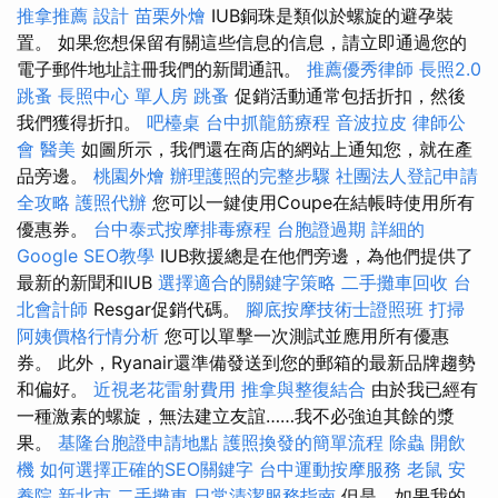
推拿推薦
設計
苗栗外燴
IUB銅珠是類似於螺旋的避孕裝
置。 如果您想保留有關這些信息的信息，請立即通過您的
電子郵件地址註冊我們的新聞通訊。
推薦優秀律師
長照2.0
跳蚤
長照中心 單人房
跳蚤
促銷活動通常包括折扣，然後
我們獲得折扣。
吧檯桌
台中抓龍筋療程
音波拉皮
律師公
會
醫美
如圖所示，我們還在商店的網站上通知您，就在產
品旁邊。
桃園外燴
辦理護照的完整步驟
社團法人登記申請
全攻略
護照代辦
您可以一鍵使用Coupe在結帳時使用所有
優惠券。
台中泰式按摩排毒療程
台胞證過期
詳細的
Google SEO教學
IUB救援總是在他們旁邊，為他們提供了
最新的新聞和IUB
選擇適合的關鍵字策略
二手攤車回收
台
北會計師
Resgar促銷代碼。
腳底按摩技術士證照班
打掃
阿姨價格行情分析
您可以單擊一次測試並應用所有優惠
券。 此外，Ryanair還準備發送到您的郵箱的最新品牌趨勢
和偏好。
近視老花雷射費用
推拿與整復結合
由於我已經有
一種激素的螺旋，無法建立友誼……我不必強迫其餘的漿
果。
基隆台胞證申請地點
護照換發的簡單流程
除蟲
開飲
機
如何選擇正確的SEO關鍵字
台中運動按摩服務
老鼠
安
養院 新北市
二手攤車
日常清潔服務指南
但是，如果我的