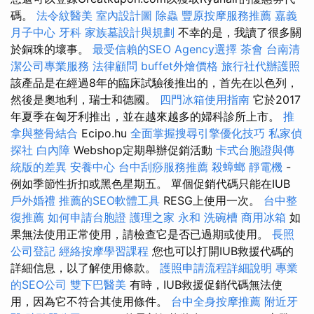
碼。
法令紋醫美
室內設計圖
除蟲
豐原按摩服務推薦
嘉義
月子中心
牙科
家族墓設計與規劃
不幸的是，我讀了很多關
於銅珠的壞事。
最受信賴的SEO Agency選擇
茶會
台南清
潔公司專業服務
法律顧問
buffet外燴價格
旅行社代辦護照
該產品是在經過8年的臨床試驗後推出的，首先在以色列，
然後是奧地利，瑞士和德國。
四門冰箱使用指南
它於2017
年夏季在匈牙利推出，並在越來越多的婦科診所上市。
推
拿與整骨結合
Ecipo.hu
全面掌握搜尋引擎優化技巧
私家偵
探社
白內障
Webshop定期舉辦促銷活動
卡式台胞證與傳
統版的差異
安養中心
台中刮痧服務推薦
殺蟑螂
靜電機
-
例如季節性折扣或黑色星期五。 單個促銷代碼只能在IUB
戶外婚禮
推薦的SEO軟體工具
RESG上使用一次。
台中整
復推薦
如何申請台胞證
護理之家 永和
洗碗槽
商用冰箱
如
果無法使用正常使用，請檢查它是否已過期或使用。
長照
公司登記
經絡按摩學習課程
您也可以打開IUB救援代碼的
詳細信息，以了解使用條款。
護照申請流程詳細說明
專業
的SEO公司
雙下巴醫美
有時，IUB救援促銷代碼無法使
用，因為它不符合其使用條件。
台中全身按摩推薦
附近牙