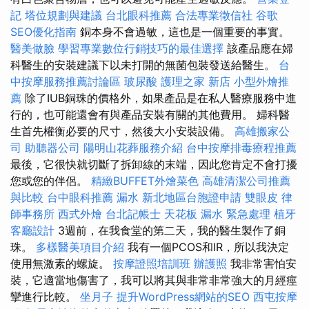
記
塔位規劃與建議
台北眼科推薦
合法專業徵信社
谷歌
SEO優化指南
銅本身不會過敏，這也是一個重要的事實。
醫美做臉
學習專業數位行銷技巧的最佳選擇
該產品應在婦
科醫生的安裝建議下以未打開的無菌包裝發送給醫生。
台
中按摩服務推薦討論區
玻尿酸
護理之家 新店
小型外燴推
薦
除了IUB銅珠的價格外，如果產品是在私人醫療服務中進
行的，也可能還會有與產品安裝有關的其他費用。 婦科醫
生首先權衡必要的尺寸，然後大小安裝設備。
高雄搬家公
司
助聽器公司
陽明山花葬服務介紹
台中按摩排毒療程推薦
最後，它很快就切斷了拆卸線的末端，因此您肯定不會打擾
您或您的伴侶。
精緻BUFFET外燴菜色
高雄清潔公司推薦
與比較
台中眼科推薦
漏水
新北地區台胞證申請
雙眼皮
律
師事務所
西式外燴
台北記帳士
天花板 漏水 緊急處理
植牙
客廳設計
3週前，在我食堂的第二天，我的醫生製作了銅
珠。
多樣醫美項目介紹
我有一個PCOS和IR，所以我決定
使用無激素的螺旋。
按摩證照培訓班
辦護照
我非常害怕安
裝，它適當地傷害了，我可以將其與非常非常強大的月經痙
攣進行比較。
坐月子
提升WordPress網站的SEO
西屯按摩