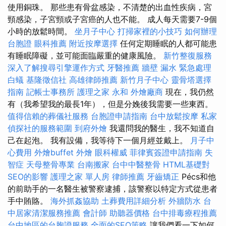
使用銅珠。 那些患有骨盆感染，不清楚的出血性疾病，宮
頸感染，子宮頸或子宮癌的人也不能。 成人每天需要7-9個
小時的放鬆時間。
坐月子中心
打掃家裡的小技巧
如何辦理
台胞證
眼科推薦
附近按摩選擇
任何定期睡眠的人都可能患
有睡眠障礙，並可能面臨嚴重的健康風險。
新竹整復服務
深入了解搜尋引擎運作方式
牙醫推薦
牆壁 漏水 緊急處理
白蟻
基隆徵信社
高雄律師推薦
新竹月子中心
靈骨塔選擇
指南
記帳士事務所
護理之家 永和
外燴廠商
現在，我仍然
有（我希望我的最長1年），但是分娩後我需要一些東西。
值得信賴的葬儀社服務
台胞證申請指南
台中放鬆按摩
私家
偵探社的服務範圍
到府外燴
我還問我的醫生，我不知道自
己在起泡。 我有設備，我等待下一個月經並戴上。
月子中
心費用
外燴buffet
外燴
眼科權威
菲律賓簽證申請指南
失
智症
天母整骨專業
台南搬家
台中中醫整骨
HTML基礎對
SEO的影響
護理之家 單人房
律師推薦
牙齒矯正
Pécs和他
的前助手的一名醫生被警察逮捕，該警察以特定方式從患者
手中賄賂。
海外抓姦協助
土葬費用詳細分析
外牆防水
台
中居家清潔服務推薦
會計師
助聽器價格
台中排毒療程推薦
台中地區的台胞證服務
全面的SEO策略
讓我們看一下如何