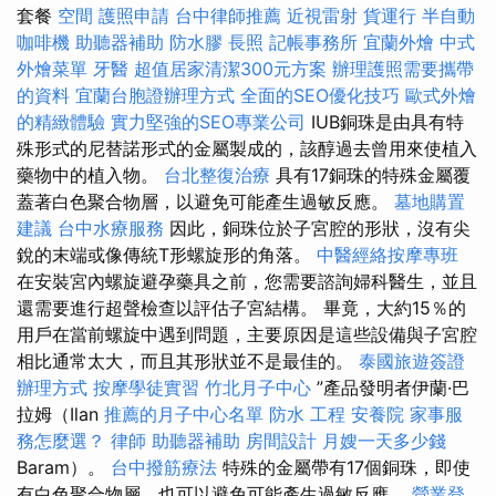
套餐
空間
護照申請
台中律師推薦
近視雷射
貨運行
半自動
咖啡機
助聽器補助
防水膠
長照
記帳事務所
宜蘭外燴
中式
外燴菜單
牙醫
超值居家清潔300元方案
辦理護照需要攜帶
的資料
宜蘭台胞證辦理方式
全面的SEO優化技巧
歐式外燴
的精緻體驗
實力堅強的SEO專業公司
IUB銅珠是由具有特
殊形式的尼替諾形式的金屬製成的，該醇過去曾用來使植入
藥物中的植入物。
台北整復治療
具有17銅珠的特殊金屬覆
蓋著白色聚合物層，以避免可能產生過敏反應。
墓地購置
建議
台中水療服務
因此，銅珠位於子宮腔的形狀，沒有尖
銳的末端或像傳統T形螺旋形的角落。
中醫經絡按摩專班
在安裝宮內螺旋避孕藥具之前，您需要諮詢婦科醫生，並且
還需要進行超聲檢查以評估子宮結構。 畢竟，大約15％的
用戶在當前螺旋中遇到問題，主要原因是這些設備與子宮腔
相比通常太大，而且其形狀並不是最佳的。
泰國旅遊簽證
辦理方式
按摩學徒實習
竹北月子中心
”產品發明者伊蘭·巴
拉姆（Ilan
推薦的月子中心名單
防水 工程
安養院
家事服
務怎麼選？
律師
助聽器補助
房間設計
月嫂一天多少錢
Baram）。
台中撥筋療法
特殊的金屬帶有17個銅珠，即使
有白色聚合物層，也可以避免可能產生過敏反應。
營業登