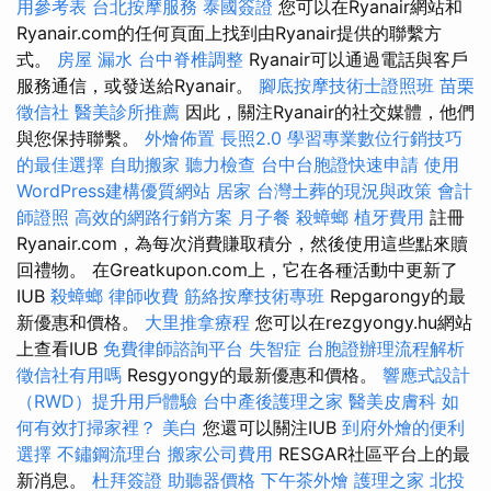
用參考表
台北按摩服務
泰國簽證
您可以在Ryanair網站和
Ryanair.com的任何頁面上找到由Ryanair提供的聯繫方
式。
房屋 漏水
台中脊椎調整
Ryanair可以通過電話與客戶
服務通信，或發送給Ryanair。
腳底按摩技術士證照班
苗栗
徵信社
醫美診所推薦
因此，關注Ryanair的社交媒體，他們
與您保持聯繫。
外燴佈置
長照2.0
學習專業數位行銷技巧
的最佳選擇
自助搬家
聽力檢查
台中台胞證快速申請
使用
WordPress建構優質網站
居家
台灣土葬的現況與政策
會計
師證照
高效的網路行銷方案
月子餐
殺蟑螂
植牙費用
註冊
Ryanair.com，為每次消費賺取積分，然後使用這些點來贖
回禮物。 在Greatkupon.com上，它在各種活動中更新了
IUB
殺蟑螂
律師收費
筋絡按摩技術專班
Repgarongy的最
新優惠和價格。
大里推拿療程
您可以在rezgyongy.hu網站
上查看IUB
免費律師諮詢平台
失智症
台胞證辦理流程解析
徵信社有用嗎
Resgyongy的最新優惠和價格。
響應式設計
（RWD）提升用戶體驗
台中產後護理之家
醫美皮膚科
如
何有效打掃家裡？
美白
您還可以關注IUB
到府外燴的便利
選擇
不鏽鋼流理台
搬家公司費用
RESGAR社區平台上的最
新消息。
杜拜簽證
助聽器價格
下午茶外燴
護理之家
北投