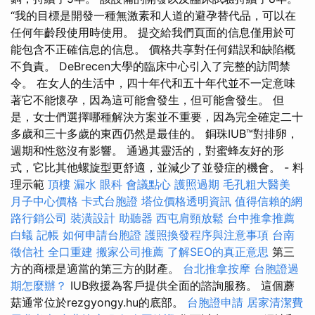
“我的目​​標是開發一種無激素和人道的避孕替代品，可以在
任何年齡段使用時使用。 提交給我們頁面的信息僅用於可
能包含不正確信息的信息。 價格共享對任何錯誤和缺陷概
不負責。 DeBrecen大學的臨床中心引入了完整的訪問禁
令。 在女人的生活中，四十年代和五十年代並不一定意味
著它不能懷孕，因為這可能會發生，但可能會發生。 但
是，女士們選擇哪種解決方案並不重要，因為完全確定二十
多歲和三十多歲的東西仍然是最佳的。 銅珠IUB™對排卵，
週期和性慾沒有影響。 通過其靈活的，對蜜蜂友好的形
式，它比其他螺旋型更舒適，並減少了並發症的機會。 - 料
理示範
頂樓 漏水
眼科
會議點心
護照過期
毛孔粗大醫美
月子中心價格
卡式台胞證
塔位價格透明資訊
值得信賴的網
路行銷公司
裝潢設計
助聽器
西屯肩頸放鬆
台中推拿推薦
白蟻
記帳
如何申請台胞證
護照換發程序與注意事項
台南
徵信社
全口重建
搬家公司推薦
了解SEO的真正意思
第三
方的商標是適當的第三方的財產。
台北推拿按摩
台胞證過
期怎麼辦？
IUB救援為客戶提供全面的諮詢服務。 這個蘑
菇通常位於rezgyongy.hu的底部。
台胞證申請
居家清潔費