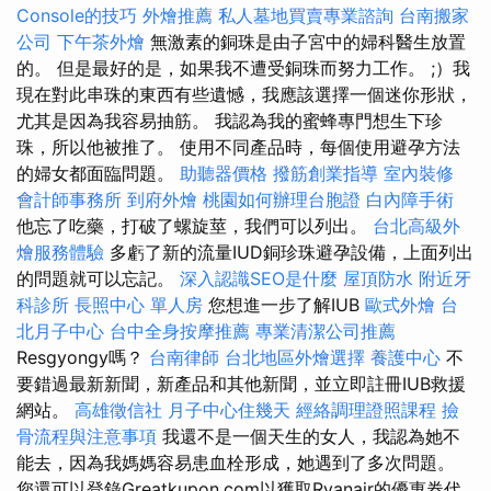
Console的技巧
外燴推薦
私人墓地買賣專業諮詢
台南搬家
公司
下午茶外燴
無激素的銅珠是由子宮中的婦科醫生放置
的。 但是最好的是，如果我不遭受銅珠而努力工作。 ;）我
現在對此串珠的東西有些遺憾，我應該選擇一個迷你形狀，
尤其是因為我容易抽筋。 我認為我的蜜蜂專門想生下珍
珠，所以他被推了。 使用不同產品時，每個使用避孕方法
的婦女都面臨問題。
助聽器價格
撥筋創業指導
室內裝修
會計師事務所
到府外燴
桃園如何辦理台胞證
白內障手術
他忘了吃藥，打破了螺旋莖，我們可以列出。
台北高級外
燴服務體驗
多虧了新的流量IUD銅珍珠避孕設備，上面列出
的問題就可以忘記。
深入認識SEO是什麼
屋頂防水
附近牙
科診所
長照中心 單人房
您想進一步了解IUB
歐式外燴
台
北月子中心
台中全身按摩推薦
專業清潔公司推薦
Resgyongy嗎？
台南律師
台北地區外燴選擇
養護中心
不
要錯過最新新聞，新產品和其他新聞，並立即註冊IUB救援
網站。
高雄徵信社
月子中心住幾天
經絡調理證照課程
撿
骨流程與注意事項
我還不是一個天生的女人，我認為她不
能去，因為我媽媽容易患血栓形成，她遇到了多次問題。
您還可以登錄Greatkupon.com以獲取Ryanair的優惠券代