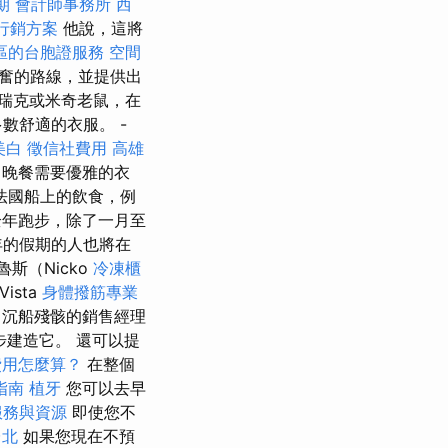
期
會計師事務所
西
行銷方案
他說，這將
區的台胞證服務
空間
奮的路線，並提供出
瑞克或米奇老鼠，在
數舒適的衣服。 -
美白
徵信社費用
高雄
晚餐需要優雅的衣
法國船上的飲食，例
乎全年跑步，除了一月至
年的假期的人也將在
魯斯（Nicko
冷凍櫃
Vista
身體撥筋專業
沉船殘骸的銷售經理
逐步建造它。 還可以提
費用怎麼算？
在整個
指南
植牙
您可以去早
服務與資源
即使您不
台北
如果您現在不預