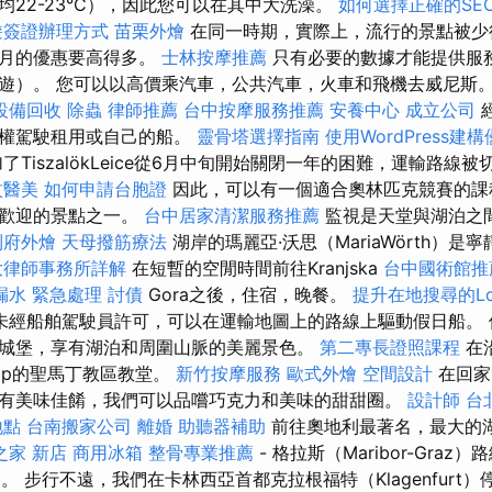
均22-23°C），因此您可以在其中大洗澡。
如何選擇正確的SE
遊簽證辦理方式
苗栗外燴
在同一時期，實際上，流行的景點被少
個月的優惠要高得多。
士林按摩推薦
只有必要的數據才能提供服
遊）。 您可以以高價乘汽車，公共汽車，火車和飛機去威尼斯
設備回收
除蟲
律師推薦
台中按摩服務推薦
安養中心
成立公司
有權駕駛租用或自己的船。
靈骨塔選擇指南
使用WordPress建
了TiszalökLeice從6月中旬開始關閉一年的困難，運輸路線
紋醫美
如何申請台胞證
因此，可以有一個適合奧林匹克競賽的課
受歡迎的景點之一。
台中居家清潔服務推薦
監視是天堂與湖泊之
到府外燴
天母撥筋療法
湖岸的瑪麗亞·沃思（MariaWörth）是
大律師事務所詳解
在短暫的空閒時間前往Kranjska
台中國術館
漏水 緊急處理
討債
Gora之後，住宿，晚餐。
提升在地搜尋的Loc
未經船舶駕駛員許可，可以在運輸地圖上的路線上驅動假日船。 
城堡，享有湖泊和周圍山脈的美麗景色。
第二專長證照課程
在
ip的聖馬丁教區教堂。
新竹按摩服務
歐式外燴
空間設計
在回家
有美味佳餚，我們可以品嚐巧克力和美味的甜甜圈。
設計師
台
地點
台南搬家公司
離婚
助聽器補助
前往奧地利最著名，最大的湖
之家 新店
商用冰箱
整骨專業推薦
- 格拉斯（Maribor-Gra
a）。 步行不遠，我們在卡林西亞首都克拉根福特（Klagenfurt