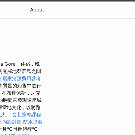
About
a Gora，住宿，晚
的克羅地亞群島之間
程
居家清潔費用參考
和高質量的船隻中進行
，在布達佩斯，尼克
天的時間來發現這座城
解當地文化，以將路
很大。
台北按摩課程
室內設計圖
防水抓漏
月°C附近爬行°C，