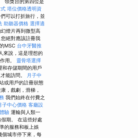
。 領獎台的第四位是
方式
塔位價格透明資
子們可以打折旅行，並
法
助聽器價格
選擇適
的幻燈片再到微型高
，您絕對應該註冊我
行的MSC
台中牙醫推
的人來說，這是理想的
的作用。
靈骨塔選擇
理和存儲期間的用戶
工才能訪問。
月子中
站或用戶的註冊狀態
健康，戲劇，滑梯，
務
我們始終在付費之
月子中心價格
客廳設
體驗
運輸與人類一
假期。 在這些好處
準的服務和板上娛
幾個城市停下來，每