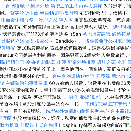
船。
台胞證辦理
到府外燴
清潔工的工作內容與選擇
對於巡航，
普遍。
醫美診所推薦
半自動咖啡機
牙科
在這種情況下，價格不一
中排毒養生館服務
-
護理之家 單人房
板支出或飲料套餐，您通常
們參觀了在匈牙利電視台上演出的高山巡邏系列場所。
逢甲脊
心
我們還參觀了1173米的聖坦迪多（San
墓地購置建議
經絡按
人員服務介紹
高雄搬家公司
Candido）。
找專業會計公司處理
提升曝光
定居點最擁擠的寶藏是修道院教堂，這是蒂羅爾羅馬尼
Pullmantur公司是最有利的價格，因為兒童與2個成年人免費旅
網路行銷公司
冷凍櫃
助聽器
律師
辦桌外燴推薦
護理之家 永和
到無聊或掛在父母的脖子上，因為他們在一個愉快，家庭友好的
額外計劃提供額外的計劃。
台中台胞證快速申請
安養院 新北市
問
白蟻防治的專業建議
60％的總入場費，該費用在出發前30天
ice國家公園湖泊和瀑布，黑山美麗而歷史悠久的海灣以及中世紀的
的壯麗景象，也稱為“阿德里亞珍珠”。
醫美
整復師培訓
地中海酒店
美食在船上的設計和設備中結合在一起。
了解SEO的真正意思
有者，目前有9艘船。
buffet外燴價格
偵探
長照中心
台中產後
證宜蘭
無論您選擇較小，舒適，私密的船隻還是較大的多色船隻
聽力檢查
什麼是卡式台胞證
Hospitality都可以確保您的旅行