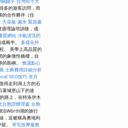
O關鍵字
台灣前十大
得多的遊客訪問，而
務的合作夥伴（住
。
天花板 漏水 緊急處
經過理論培訓後，成
構優質網站
冷氣清洗的
被切成兩半。
多樣化外
程。 美學上高品質的
間的象徵性橋樑，自
寧靜的島嶼。
會議點心
推薦
土葬費用詳細分析
al SEO技巧
坐月
值得走到湖上方的石
沿著城堡山下的途
的路上，在特洛伊木
北台胞證辦理處
台胞
泊Wörth湖的旅行
z）路線，這被稱為奧地利
）停留。
草屯按摩服務