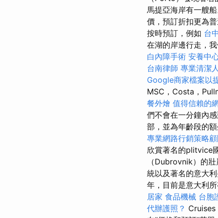
馬提亞海岸有一艘
價，預訂折扣更為
按時預訂，例如
台
在湖的岸邊行走，我
白內障手術
安養中
台南律師
專業清潔
Google商家檔案以
MSC，Costa，
餐外燴
值得信賴的
們不會在一分鐘內感
部，並為年齡段的
專業網路行銷策略顧
欣賞著名的plitv
（Dubrovnik）
統以及著名的意大利
年，目前是意大利所
居家
食品機械
台胞
代辦護照？
Cruises