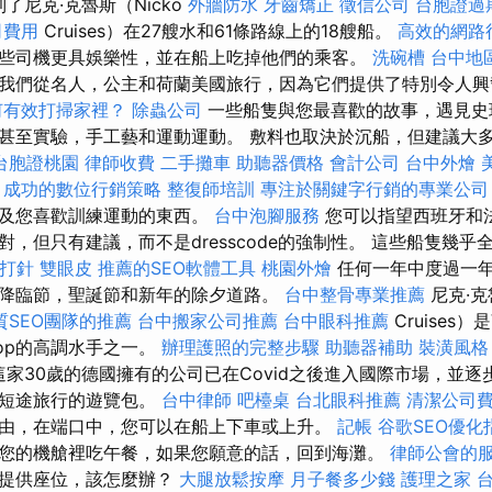
了尼克·克魯斯（Nicko
外牆防水
牙齒矯正
徵信公司
台胞證過
司費用
Cruises）在27艘水和61條路線上的18艘船。
高效的網路
些司機更具娛樂性，並在船上吃掉他們的乘客。
洗碗槽
台中地
我們從名人，公主和荷蘭美國旅行，因為它們提供了特別令人興
何有效打掃家裡？
除蟲公司
一些船隻與您最喜歡的故事，遇見史
甚至實驗，手工藝和運動運動。 敷料也取決於沉船，但建議大多
台胞證桃園
律師收費
二手攤車
助聽器價格
會計公司
台中外燴
較
成功的數位行銷策略
整復師培訓
專注於關鍵字行銷的專業公司
以及您喜歡訓練運動的東西。
台中泡腳服務
您可以指望西班牙和
，但只有建議，而不是dresscode的強制性。 這些船隻幾
 打針
雙眼皮
推薦的SEO軟體工具
桃園外燴
任何一年中度過一
降臨節，聖誕節和新年的除夕道路。
台中整骨專業推薦
尼克·克
質SEO團隊的推薦
台中搬家公司推薦
台中眼科推薦
Cruises）是
rop的高調水手之一。
辦理護照的完整步驟
助聽器補助
裝潢風格
z表示，這家30歲的德國擁有的公司已在Covid之後進入國際市場，並
選短途旅行的遊覽包。
台中律師
吧檯桌
台北眼科推薦
清潔公司
由，在端口中，您可以在船上下車或上升。
記帳
谷歌SEO優化
您的機艙裡吃午餐，如果您願意的話，回到海灘。
律師公會的
會提供座位，該怎麼辦？
大腿放鬆按摩
月子餐多少錢
護理之家 