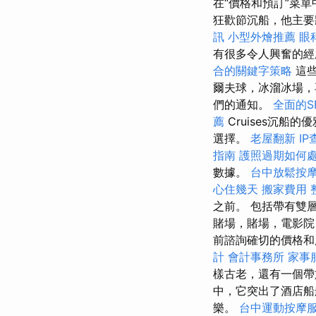
在“價格和預訂”菜
狂歡節沉船，他主
訊
小型外燴推薦
眼
有很多令人興奮的
合的關鍵字策略
這些
爾夫球，冰溜冰場，
們的通知。
全面的S
薦
Cruises沉
選擇。
老屋翻新
I
指南
護照過期如何
數據。
台中放鬆按
心住幾天
搬家費用
之前。 包括帶有雙
賭場，賭場，電影
前諮詢確切的價格
計
會計事務所
家事
樣古老，還有一個帶
中，它突出了酒店船
樂。
台中運動按摩