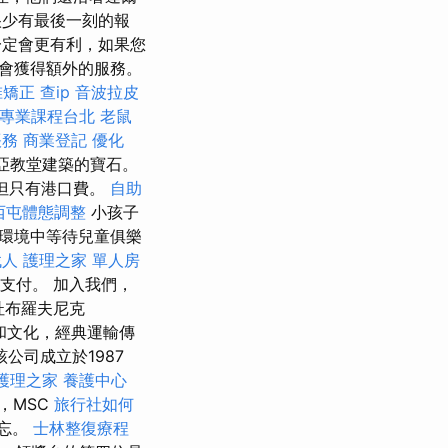
很少有最後一刻的報
定會更有利，如果您
會獲得額外的服務。
椎矯正
查ip
音波拉皮
摩專業課程台北
老鼠
帳務
商業登記
優化
亞教堂建築的寶石。
行，但只有港口費。
自助
西屯體態調整
小孩子
環境中等待兒童俱樂
找人
護理之家 單人房
支付。 加入我們，
杜布羅夫尼克
和文化，經典運輸傳
該公司成立於1987
護理之家
養護中心
，MSC
旅行社如何
難忘。
士林整復療程