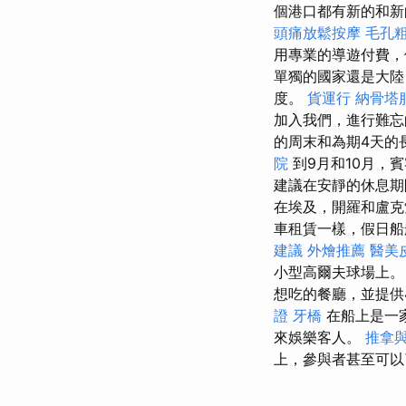
個港口都有新的和
頭痛放鬆按摩
毛孔
用專業的導遊付費，
單獨的國家還是大陸
度。
貨運行
納骨塔
加入我們，進行難忘
的周末和為期4天的
院
到9月和10月，
建議在安靜的休息期
在埃及，開羅和盧克
車租賃一樣，假日船
建議
外燴推薦
醫美
小型高爾夫球場上
想吃的餐廳，並提供
證
牙橋
在船上是一
來娛樂客人。
推拿
上，參與者甚至可以