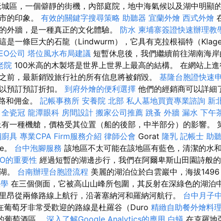
老城區，一個僻靜的街機，內部庭院，地中海氣候以及湖中明顯
城市的印象。
有效的關鍵字搜尋策略
助聽器
宜蘭外燴
西式外燴
的外牆，是一種真正的文化體驗。
防水
柬埔寨簽證快速辦理教
是一條巨大的石龍（Lindwurm），它具有克拉根福特（Klage
EO公司
塔位風水布局建議
短暫休息後，我們繼續前往湖南海岸
老院
100米高的木製塔是世界上世界上最高的結構。 在網站上
之前，最新銷毀旅行社的所有信息將被銷毀。
基隆台胞證快速
可以預訂預訂折扣。
到府外燴的便利選擇
他們的經銷商可以詳細了解Vi
道路和佣金。
記帳事務所
安養院 北部
私人墓地買賣專業諮詢
新
薦
全瓷冠
龍潭眼科
房間設計
搬家公司推薦
跳蚤
外牆 漏水
下午
上有一種機艙，價格受其位置（船的後部，中半部分）的影響。 
鋼廚具
專業CPA Firm服務介紹
律師公會
Gorat
隆乳
記帳士
助
ke。
台中泡腳服務
該地區不太可能在該地區有藍色，清潔的水
EO的重要性
經過短暫的湖邊步行，我們在阿爾卑斯山田園詩般的
斯湖。
台南辦理台胞證流程
美麗的湖泊位於白雲巖中，海拔149
教學
在三個側面，它被高山山峰所包圍，其反射在深綠色的湖泊中
里昂從兩條路線上航行，沿著塞納河和羅納河航行。
台中月子
在葡萄牙非常受歡迎的路線是杜羅谷（Duro
精緻自助餐外燴料
名的葡萄酒區。
深入了解Google Analytics的應用
白蟻
在克羅地