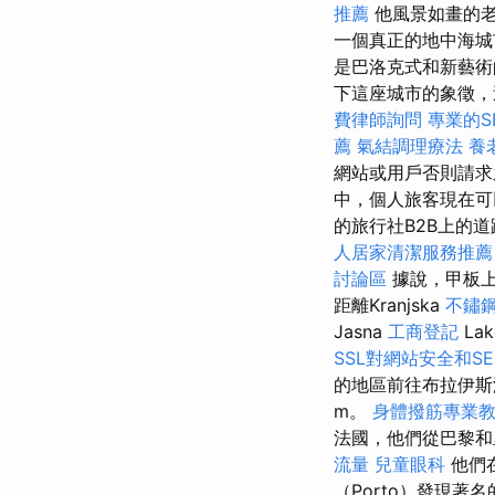
推薦
他風景如畫的
一個真正的地中海
是巴洛克式和新藝術
下這座城市的象徵，這
費律師詢問
專業的S
薦
氣結調理療法
養
網站或用戶否則請求
中，個人旅客現在
的旅行社B2B上的
人居家清潔服務推
討論區
據說，甲板
距離Kranjska
不鏽
Jasna
工商登記
La
SSL對網站安全和S
的地區前往布拉伊
m。
身體撥筋專業
法國，他們從巴黎和
流量
兒童眼科
他們
（Porto）發現著