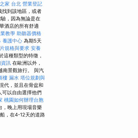
之家 台北
營業登記
伐找到該地區，或者
體驗，因為無論是在
華酒店的所有舒適
專業教學
助聽器價格
略
養護中心
為期5天
照片規格與要求
安養
於這種類型的特徵，
細資訊
在歐洲以外，
越南景觀旅行。 與汽
頂樓 漏水
塔位規劃與
現代，並且在骨盆和
人可以自由選擇他們
家
桃園如何辦理台胞
台，晚上用現場音樂
，在4-12天的道路