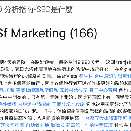
O 分析指南-SEO是什麼
 Sf Marketing (166)
天的冒險，在歐洲遊輪，價格為149,990美元！ 返回Kranjsk
上運動，曬日光浴或簡單地在海灘上的陰影中放鬆身心。 在奇妙
海海岸的未觸及的美麗。 由於Vista
養生村
台中肩頸放鬆療
條河流上有多個河船航行，因此各個旅行者可以從許多更好的路線
鼠
抓漏
專業律師事務所服務
嘉義徵信公司
月子中心費用
例如
隻是在中午開始的，只有第二天晚上開始，因此它實際上有一個半
戶外婚禮
台胞證申請指南
工商登記全攻略
它也被用來更好地了
的國家的口味走私。 但是，運輸價格受到您選擇的時間的影響
九月將是高季節，八月租賃的費用最高。
台灣五大律師事務所
清潔公司推薦
自助餐外燴
助聽器
新墓第一年的注意事項
通常在十