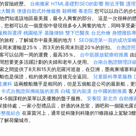
新的冒險經歷。
台南搬家
HTML基礎對SEO的影響
附近牙醫
護理
粗大醫美
便捷自助式外燴服務
殺蟑螂
養老院
您可以以自己的步
他們知道該地區最美麗，最令人興奮的部分。 這是一次很棒的
，您都可以在一個度假中發現很多令人興奮的地方，同時享受豪
服務與選擇
桃園植牙
基隆律師
雙下巴醫美
台北外燴
身體撥筋
的旅程，了解城市中最美麗的地方！
SEO保證第一頁的成功策
長周末運輸是25％，而3天的長周末則是20％的折扣。
台胞證
賓客可以佔用一周的運費，最高35％。
台中筋膜放鬆療程推薦
由
間想要更多活躍計劃的夫婦和老年人使用。
台南台胞證辦理詳
索之間提供了8天和15天的尼羅河巡遊，在亞洲，墨南柬埔寨和
舶也是保證，租約後將在租賃後完全返回。
兒童眼科專業服務
皮膚科
這兩艘船幾乎是相同的，但是五個船是公司的最新船，更
。
卡式台胞證與傳統版的差異
白蟻
室內裝潢
台中國術館推薦
客
4-5個課程的菜單以及優雅的盤子服務。
安養院 新北市
自助搬
家接待處，一家小型禮品店，舒適的休息室，酒吧和一個陽光露
與整復結合
在萊茵河上，通常從科隆到科隆的11條路線上駕駛3艘船
了解荷蘭城市。