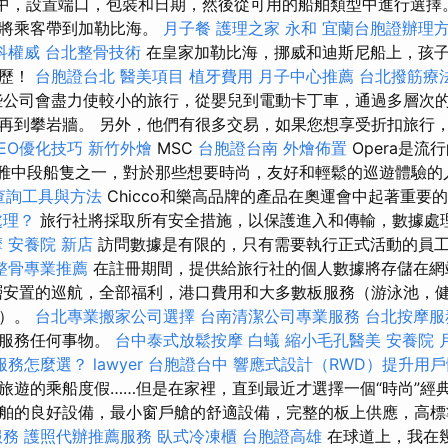
單中，設置端口，包裝和日期，然後從可用的船舶類型中進行選擇
要將乘客帶到加勒比海。
月子餐
護理之家 永和
宜蘭台胞證辦理
科權威
台北整骨技術
在皇家加勒比海，挪威和迪斯尼船上，孩
經歷！
台胞證台北
醫美項目
植牙費用
月子中心推薦
台北撥筋療
公司會盡力使較小的旅行，從嬰兒到電動卡丁車，通過多層次
再到攀岩牆。 另外，他們有很多交易，如果您想享受折扣旅行
EO優化技巧
新竹外燴
MSC
台胞證台南
外燴佈置
Opera是流
船的優雅中段船隻之一，對於那些想要時尚，友好和輕鬆的巡遊體驗
P查詢工具與方法
Chicco和樂高品牌的產品在奧運會中起著重要
處理？
旅行社將採取所有安全措施，以保護進入和傳輸，數據處
摩
安養院 新店
訪問數據是有限的，只有需要執行正式活動的員
整骨專業推薦
在註冊期間，提供給旅行社的個人數據將存儲在網
層安置的巡航，全部福利，港口費用和大多數板服務（游泳池，
院）。
台北專業搬家公司選擇
台南清潔公司專業服務
台北按摩服
和服務任何事物。
台中泰式放鬆按摩
白蟻
縮小毛孔醫美
安養院
服務怎麼選？
lawyer
台胞證台中
響應式設計（RWD）提升用戶
旅遊的乘船度假……但是在家裡，直到最近才選擇一個“時尚”經典
舶的良好設備，最小窗戶艙的舒適設備，完整的板上供應，高標
服務
護照代辦推薦服務
臥式冷凍櫃
台胞證高雄
在球道上，我在