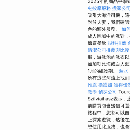
2025年的商品中學到
屯按摩服務
搬家公
吸引大海洋司機，這
對於夫妻，我們建議
色的額外服務。
如
成人區域中的派對，
節慶餐飲
眼科推薦
清潔公司推薦與比
服，游泳池的泳衣
如加勒比海或白人派對
1月的維護期。
漏水
所有這些河流上找到
推薦
換護照
獲得優
教學
偵探公司
Tou
Szilviaihás
前購買包含幾個可
旅程中，您都可以自
上探索遊覽，然後在
想使用此服務，也