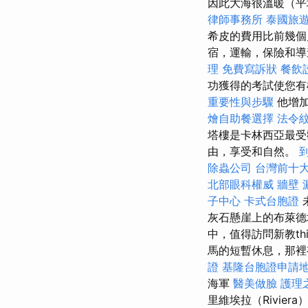
因此大海很溫暖（平
律師事務所
泰國旅
希皮的費用比前幾
宿，運輸，保險和導
理
免費寫訴狀
餐飲
功獲得的考試使您
重要性與步驟
他增加
燴自助餐選擇
法令
塔樓是卡林西亞最
由，享受和自然。
除蟲公司
台灣前十
北部眼科權威
牆壁 
子中心
卡式台胞證
灰石懸崖上的布萊德
中，值得訪問新教th
馬的短暫休息，那裡
證
基隆台胞證申請
海軍
醫美做臉
護理
里維埃拉（Rivier