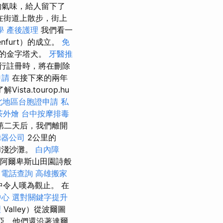
的氣味，給人留下了
在街道上散步，街上
學
產後護理
我們看一
nfurt）的成立。
免
的金字塔犬。
牙醫推
進行註冊時，將在刪除
申請
在接下來的兩年
sta.tourop.hu
北地區台胞證申請
私
茶外燴
台中按摩排毒
第二天后，我們離開
聽器公司
2公里的
和淺沙灘。
白內障
阿爾卑斯山田園詩般
6
電話查詢
高雄搬家
令人嘆為觀止。 在
中心
選對關鍵字提升
理
Valley）從波爾圖
亞，他們還沿著達爾