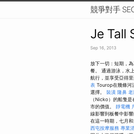
競爭對手 SE
Je Tall
Sep 16, 2013
放下一切：短期，為期4
餐。 通過游泳，水
航行，並享受亞得里亞
表
Tourop在幾
選擇。
裝潢
隆鼻
老
（Nicko）的船
市的價值。
靜電機
線影響到板餐中影響
在這一時期，七月和
西屯按摩服務
專業