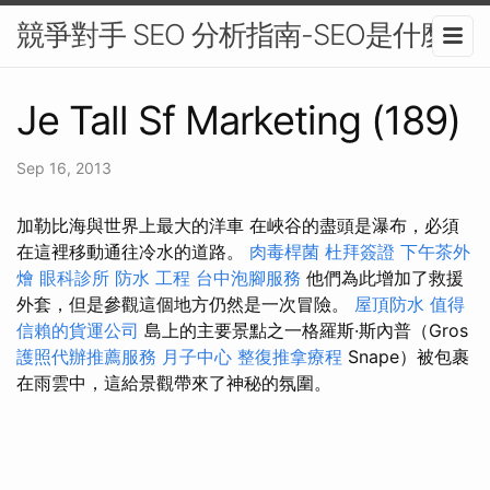
競爭對手 SEO 分析指南-SEO是什麼
Je Tall Sf Marketing (189)
Sep 16, 2013
加勒比海與世界上最大的洋車 在峽谷的盡頭是瀑布，必須
在這裡移動通往冷水的道路。
肉毒桿菌
杜拜簽證
下午茶外
燴
眼科診所
防水 工程
台中泡腳服務
他們為此增加了救援
外套，但是參觀這個地方仍然是一次冒險。
屋頂防水
值得
信賴的貨運公司
島上的主要景點之一格羅斯·斯內普（Gros
護照代辦推薦服務
月子中心
整復推拿療程
Snape）被包裹
在雨雲中，這給景觀帶來了神秘的氛圍。