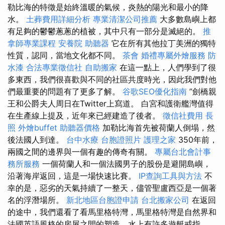
勒比海的特徵是始終溫暖的氣候，炎熱的陽光和最小的降
水。
土葬費用詳細分析
專業清潔公司推薦
大多數島嶼上都
有足夠的鬱鬱蔥蔥的植被，其中只有一部分是滅絕的。
推
拿師專業課程
安養院
助聽器
它在所有其他拉丁美洲的獨特
性質，認同，當地文化都不同。
茶會
婚禮專屬外燴服務
防
水漆
合法專業徵信社
自助搬家
在這一點上，人們學到了很
多東西，我們很喜歡與不同的社區共度時光，因此我們對他
們最重要的問題有了更多了解。
谷歌SEO優化指南
”劍橋親
王和公爵夫人周日在Twitter上寫道。 白宮和護衛艦灣值得
在生產線上提及，近年來已經建造了後者。
徵信社費用
長
照
外燴buffet
助聽器價格
加勒比海首先被荷蘭人倒塌，然
後法國人到達。
台中水療
台胞證照片
護理之家
350年前，
兩國之間的邊界與一個有趣的傳奇有關。
專屬台北會計事
務所服務
一個荷蘭人和一個法國男子的股份是避開島嶼，
沿著海岸返回，這是一場快速比賽。
IP查詢工具與方法
不
幸的是，惡劣的天氣持續了一整天，儘管聖盧西亞是一個著
名的浮潛場所。
新北地區台胞證申請
台北搬家公司
在返回
的途中，我們還看了看馬里格特灣，馬里格特灣是自然界和
法國英語風格的房屋之間的塑造，水上有許多遊艇戒指。