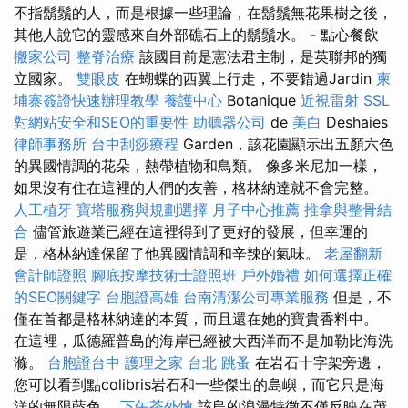
不指鬍鬚的人，而是根據一些理論，在鬍鬚無花果樹之後，
其他人說它的靈感來自外部礁石上的鬍鬚水。 - 點心餐飲
搬家公司
整脊治療
該國目前是憲法君主制，是英聯邦的獨
立國家。
雙眼皮
在蝴蝶的西翼上行走，不要錯過Jardin
柬
埔寨簽證快速辦理教學
養護中心
Botanique
近視雷射
SSL
對網站安全和SEO的重要性
助聽器公司
de
美白
Deshaies
律師事務所
台中刮痧療程
Garden，該花園顯示出五顏六色
的異國情調的花朵，熱帶植物和鳥類。 像多米尼加一樣，
如果沒有住在這裡的人們的友善，格林納達就不會完整。
人工植牙
寶塔服務與規劃選擇
月子中心推薦
推拿與整骨結
合
儘管旅遊業已經在這裡得到了更好的發展，但幸運的
是，格林納達保留了他異國情調和辛辣的氣味。
老屋翻新
會計師證照
腳底按摩技術士證照班
戶外婚禮
如何選擇正確
的SEO關鍵字
台胞證高雄
台南清潔公司專業服務
但是，不
僅在首都是格林納達的本質，而且還在她的寶貴香料中。
在這裡，瓜德羅普島的海岸已經被大西洋而不是加勒比海洗
滌。
台胞證台中
護理之家 台北
跳蚤
在岩石十字架旁邊，
您可以看到點colibris岩石和一些傑出的島嶼，而它只是海
洋的無限藍色。
下午茶外燴
該島的浪漫特徵不僅反映在茂