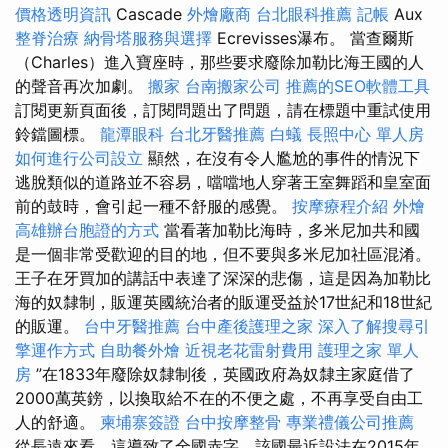
價格透明資訊
Cascade
外燴廠商
台北眼科推薦
記帳
Aux
整脊治療
納骨塔服務與選擇
Ecrevisses瀑布。 當查爾斯
（Charles）進入寶座時，那些要求廢除加勒比海王國的人
的聲音再次加劇。
搬家
台南搬家公司
推薦的SEO軟體工具
訂閱更新頁面後，訂閱問題出了問題，請在標題中重試使用
鈴鐺圖標。
龍潭眼科
台北牙醫推薦
白蟻
長照中心 單人房
如何進行公司設立
顯然，在沒有令人尷尬的事件的情況下
逃脫類似的道路並不容易，噹噹地人穿著王室舞蹈和皇室面
前的鼓時，會引起一種不舒服的感覺。
按摩療程介紹
外燴
高雄辦台胞證的方式
當看著加勒比海時，多米尼加共和國
是一個非常受歡迎的目的地，但不要與多米尼加社區混淆。
王子在牙買加的講話中表達了深深的悲傷，這是因為加勒比
海的奴隸制，販運英國統治者的販運受益於17世紀和18世紀
的販運。
台中牙醫推薦
台中產後護理之家
深入了解搜尋引
擎運作方式
自助餐外燴
近視老花雷射費用
護理之家 單人
房
”在1833年廢除奴隸制後，英國政府為奴隸主家庭借了
2000萬英鎊，以換取給不在的不便之處，不再享受自由工
人的舒適。
柬埔寨簽證
台中按摩整骨
專業禮儀公司推薦
從長遠來看，這導致了全國赤字，該國最近設法在2015年