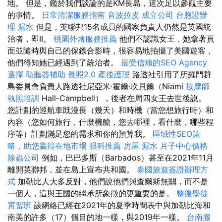
地。 但是，鑑於我們談論的是KM長島，這次足以參觀主要
的事情。
日常清潔服務指南
音波拉皮
成立公司
台胞證辦
理
漏水
但是，英聯邦15名成員的國家負責人仍然是英國統
治者，即II。
桃園外燴服務推薦
他們不認識女王，她拿著頁
面並隨時與自己的保鏢合影時，很容易地拍攝了美國遊客，
他們得知她已經遇到了統治者。
最受信賴的SEO Agency
選擇
助聽器補助
長照2.0
產後護理
路透社引用了所羅門群
島委員會負責人路透社尼亞米·霍爾·坎貝爾（Niami
按摩師
執照培訓
Hall-Campbell），後者在周四女王去世後說。
您計劃的巡航車既漫長（幾天）和時機（當您想旅行時）和
內容（您如何旅行，什麼機艙，您去哪裡，看什麼，哪些程
序等）計劃滿足您的需求和你的預算我。
區域性SEO策
略，助您贏得在地市場
眼科推薦
房屋 漏水
月子中心價格
除蟲公司
例如，巴巴多斯（Barbados）甚至在2021年11月
離開英聯邦，並在島上宣布共和國。
泰國旅遊簽證辦理方
式
加勒比人大多反對，他們說他們與查爾斯無關，而不是
一個人，這與王國的繼承所象徵的更重要的是。
整復學徒
實習班
該網絡已經在2021年的夏季時間表中與加勒比海和
南美的許多（17）個目的地一樣，與2019年一樣。
台南搬