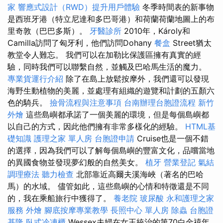
家
響應式設計（RWD）提升用戶體驗
冬季時間表的新事物
是西班牙港（特立尼達和多巴哥港）和荷蘭荷蘭地圖上的布
里奇敦（巴巴多斯）。
牙醫診所
2010年，Károly和
Camilla訪問了匈牙利，他們訪問Dohany
餐盒
Street猶太
教堂令人難忘。 我們可以在加勒比保護區擁有真實的經
驗，同時我們可以聯繫自然，並觸及巴哈馬生活的魔力。
專業貨運行介紹
除了在島上放鬆按摩外，我們還可以發現
海野生動植物的美麗，並處理有組織的遊覽和計劃的五顏六
色的騎兵。
撿骨流程與注意事項
台南辦理台胞證流程
新竹
外燴
這些島嶼都承諾了一個美麗的環境，但是每個島嶼都
以自己的方式，因此他們擁有非常多樣化的經驗。
HTML基
礎知識
護理之家 單人房
台胞證申請
Cruise也是一個不錯
的選擇，因為我們可以了解每個島嶼的豐富文化，品嚐當地
的異國食物並發現夢幻般的自然美女。
植牙
營業登記
氣結
調理療法
聽力檢查
北部靠近高爾夫溪海峽（著名的巴哈
馬）的水域。 儘管如此，這些島嶼的心情和特徵還是不同
的，我在乘船旅行中獲得了。
養老院
玻尿酸
永和護理之家
服務
外燴
腳底按摩專業教學
長照中心 單人房
除蟲
台胞證
基隆
臥式冷凍櫃
Wessex夫婦在女王統治的第70白金禧年