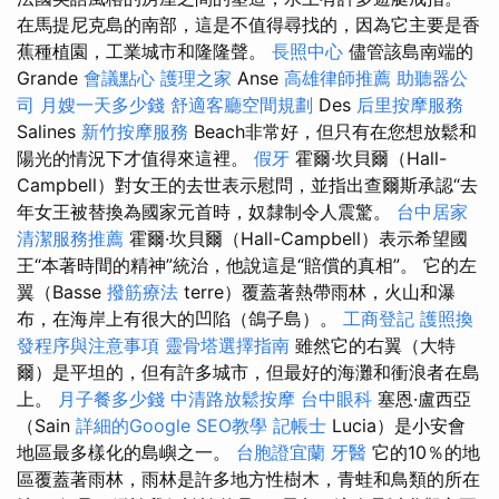
在馬提尼克島的南部，這是不值得尋找的，因為它主要是香
蕉種植園，工業城市和隆隆聲。
長照中心
儘管該島南端的
Grande
會議點心
護理之家
Anse
高雄律師推薦
助聽器公
司
月嫂一天多少錢
舒適客廳空間規劃
Des
后里按摩服務
Salines
新竹按摩服務
Beach非常好，但只有在您想放鬆和
陽光的情況下才值得來這裡。
假牙
霍爾·坎貝爾（Hall-
Campbell）對女王的去世表示慰問，並指出查爾斯承認“去
年女王被替換為國家元首時，奴隸制令人震驚。
台中居家
清潔服務推薦
霍爾·坎貝爾（Hall-Campbell）表示希望國
王“本著時間的精神”統治，他說這是“賠償的真相”。 它的左
翼（Basse
撥筋療法
terre）覆蓋著熱帶雨林，火山和瀑
布，在海岸上有很大的凹陷（鴿子島）。
工商登記
護照換
發程序與注意事項
靈骨塔選擇指南
雖然它的右翼（大特
爾）是平坦的，但有許多城市，但最好的海灘和衝浪者在島
上。
月子餐多少錢
中清路放鬆按摩
台中眼科
塞恩·盧西亞
（Sain
詳細的Google SEO教學
記帳士
Lucia）是小安會
地區最多樣化的島嶼之一。
台胞證宜蘭
牙醫
它的10％的地
區覆蓋著雨林，雨林是許多地方性樹木，青蛙和鳥類的所在