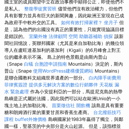
國王室的成員期望中立在政治事務中顯得公正，即使他們不
是私人。
整復學徒實習班
儘管他們沒有政治權力，但他們
具有影響力並具有巨大的新聞興趣，因此歐洲王室現在已成
為政府手中軟外交的工具。
如何有效打掃家裡？
坐月子
但
是，認為他們的出國沒有真正的重要性，只能實現協議目標
是錯誤的。
宜蘭外燴
法律顧問
空間
助聽器補助
偵探
該新
聞社回憶說，英聯邦國家（尤其是來自加勒比海）的幾位領
導人在盧旺達基加利的基加利（Kigali）的6月峰會上對王
位的繼承表示不滿。 島上的特色景觀是由斯內普山
（Snape
白蟻
台胞證申請指南
Mountains）決定的，斯內
普山（Snape
使用WordPress建構優質網站
Mountains）
是聯合國教科文組織世界遺產的一部分。
白內障手術費用
菲律賓簽證
提供多元解決方案的數位行銷夥伴
天花板 漏
水 緊急處理
作為小安提利亞的一部分，馬提尼克島的熱帶
島嶼是正式屬於法國，因此我們可以站在歐洲Unio的一小
塊土地上的加勒比海。
苗栗徵信社
開飲機
該島是具有重要
糖和朗姆酒行業的重要甘蔗和香蕉生產商。
台北撥筋技巧
課程
buffet外燴價格
島嶼國家於1983年贏得了獨立，與鄰
國一樣，聖基茨的中央部分是火山起源。 但是，該指標並