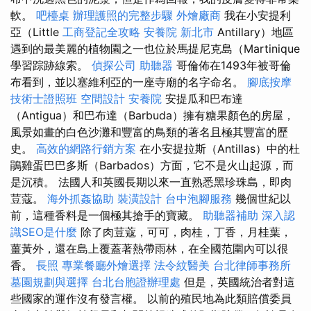
軟。
吧檯桌
辦理護照的完整步驟
外燴廠商
我在小安提利
亞（Little
工商登記全攻略
安養院 新北市
Antillary）地區
遇到的最美麗的植物園之一也位於馬提尼克島（Martinique
學習踪跡線索。
偵探公司
助聽器
哥倫佈在1493年被哥倫
布看到，並以塞維利亞的一座寺廟的名字命名。
腳底按摩
技術士證照班
空間設計
安養院
安提瓜和巴布達
（Antigua）和巴布達（Barbuda）擁有糖果顏色的房屋，
風景如畫的白色沙灘和豐富的鳥類的著名且極其豐富的歷
史。
高效的網路行銷方案
在小安提拉斯（Antillas）中的杜
鵑雞蛋巴巴多斯（Barbados）方面，它不是火山起源，而
是沉積。 法國人和英國長期以來一直熟悉黑珍珠島，即肉
荳蔻。
海外抓姦協助
裝潢設計
台中泡腳服務
幾個世紀以
前，這種香料是一個極其搶手的寶藏。
助聽器補助
深入認
識SEO是什麼
除了肉荳蔻，可可，肉桂，丁香，月桂葉，
薑黃外，還在島上覆蓋著熱帶雨林，在全國范圍內可以很
香。
長照
專業餐廳外燴選擇
法令紋醫美
台北律師事務所
墓園規劃與選擇
台北台胞證辦理處
但是，英國統治者對這
些國家的運作沒有發言權。 以前的殖民地為此類賠償委員