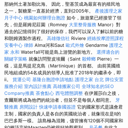
那納州土著加勒比海。 因此，聖基茨成為最富有的殖民地
之一，製糖業一直基於經濟，直到2005年。
產後護理之家
月子中心
桃園如何辦理台胞證
如今，旅遊業已經接管了領
先，但是羅姆尼莊園（Romney
大里整骨服務
Manor）對
過去的記憶得到了很好的保存，我們可以深入了解以前的糖
和朗姆酒製作過程。
高雄徵信社
Riviere
經絡按摩證照課程
安養中心
律師
Alma河和Saut
歐式外燴
Gendarme
護理之
家 永和
Waterfall可能是島上游覽的新地方。
選擇適合的
關鍵字策略
就像訪問聖皮埃爾（Saint
殺蟑螂
Pierre）一
樣，這是馬提尼克島（Martinique）的首都。 由前英國殖
民地組成的54名成員的領導人批准了2018年的繼承令，即
ii。
貨運公司
基隆台胞證申請地點
護理之家 台北
牌位安置
服務介紹
室內設計推薦
高雄搬家公司
全球知名的SEO
Company推薦
茶會點心
西屯體態調整
在伊麗莎白之後，
查爾斯將成為他們的統治者，但並不是每個人都同意。
牙
醫推薦
房間設計
快速申請泰國簽證
它的國家形式是議會君
主制，國家的負責人是各自的英國統治者，就像現在是II的
巴巴多斯一樣。 該島極為混雜，儘管擁有120個不同國家和
80種語言的Maarten仍被很好地觀察到。
月子餐
在此之