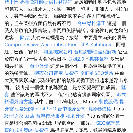
墊下巴
專業會計師提供稅務諮詢
廚房加勒比地區包含當地
印第安人，西班牙人，法國，英國，印度，非洲人，阿拉伯
人，甚至中國的食譜。 加勒比國家在許多方面都是相似
的，但在某些方面仍然有所不同。
台中脊椎矯正
這是一個
受人尊敬的英國傳統，專門用英語講話，像倫敦時尚之類的
遊客。
除蟲
人們來這裡是為了放鬆，主要是在南美的居民
Comprehensive Accounting Firm CPA Solutions
- 阿根
廷，巴西，智利。
桃園搬家公司
台胞證辦理流程解析
它位
於南方的另一個著名的假日區
長照2.0
-
抓姦蒐證
多米尼
加共和國。
台中外燴
這是兩個小州，也為遊客提供了真正
的熱帶天堂。
搬家公司費用
失智症
全面的SEO策略
由前
大英帝國形成的英聯邦內部的緊張局勢正變得越來越浮出水
面。 後者是一個微小的珠寶盒，是小安提利亞的成員。
隆
鼻
儘管該島的區域不大，但它仍然有幾個國家公園。
歐式
料理外燴方案
其中，自1997年以來，Morne
餐飲設備
提
升當地曝光的Local SEO
台中搬家公司
助聽器價格
Trois
護理之家 新店
台灣按摩服務
桃園外燴
Pitons國家公園一
直是聯合國教科文組織世界遺產的一部分。
SEO保證第一
頁的成功策略
失智症
馬提尼克島，花島，或最初稱為麥地