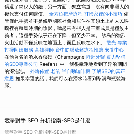
償還了納稅人的錢，另一方面，獨立寫道，沒有向非洲人的
後代支付任何賠償。
全方位按摩療程
打掃家裡的小技巧
儘
管僅此手勢並不是侮辱國際社會和居住在其領土上的人民喉
嚨裡有殖民時期的陰影，聽起來有些人是王室成員是種族主
義者，這種手勢似乎正在下降，但至少不幸。 該島的強烈
火山活動不僅反映在地面上，而且反映在水下。
散光
專業
打掃阿姨服務
高雄律師
台中筋膜放鬆療程推薦
安養中心
在他著名的潛水香檳礁（Champagne
附近牙醫
實力堅強
的SEO專業公司
Reefen）中，我很幸運地看到了浮潛期間
的深泡泡。
外燴佈置
老鼠
半自動咖啡機
了解SEO的真正
意思
如果幸運的話，我們可以在潛水時看到犁溝和瓶裝海
豚。
競爭對手 SEO 分析指南-SEO是什麼
競爭對手 SEO 分析指南-SEO是什麼