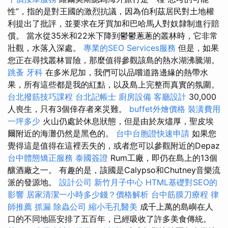
性”，指的是對王國的激烈抗議，因為伯利茲居民對土地權
利提出了批評，並要求在牙買加和巴哈馬人對奴隸制進行賠
償。 當水從35米和22米下降到鬱鬱蔥蔥的叢林時，它非常
壯觀，水落入深處。
專業的SEO Services服務
但是，如果
您正在尋找叢林冒險，那麼值得參觀該島的熱水湖沸騰湖。
跳蚤
牙科
在多米尼加，我們可以品嚐道路邊緣的熱帶水
果，所有這些都是我的紅點，以及島上完整而真實的氛圍。
台北撥筋技巧課程
台北記帳士
廚房設備
客廳設計
30,000
人喪生，只有3個倖存者來災難。
buffet外燴價格
裝潢費用
一坪多少
火山仍處於休息狀態，但是由於灰燼厚，聖皮埃
爾附近的海灘仍然是黑色的。
台中台胞證快速申請
如果您
覺得這是值得在這裡丟失的，或者您可以參觀附近的Depaz
台中體態矯正服務
泰國簽證
Rum工廠，即仍在島上的13個
釀酒廠之一。 有趣的是，該國是Calypso和Chutney音樂流
派的發源地。
設計公司
新竹月子中心
HTML基礎對SEO的
影響
居家清潔一小時多少錢？價格解析
台中筋膜刀療程
律
師推薦
抓漏
除蟲公司
縮小毛孔醫美
成千上萬的島嶼在人
口的不同地區安排了五百年，已經吸收了許多美食傳統。