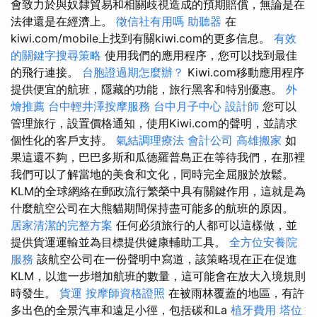
會致力於與奴隸貿易和相關歧視造成的預期賠償，無論是在
法律還是在經濟上。
徵信社有用嗎
助聽器
在
kiwi.com/mobile上找到有關kiwi.com的更多信息。
有效
的關鍵字搜尋策略
使用我們的應用程序，您可以找到最佳
的飛行連接。
台胞證過期怎麼辦？
Kiwi.com移動應用程序
提供便宜的航班，隱藏的功能，旅行黑客和特別優惠。
外
燴推薦
台中輕井澤按摩服務
台中月子中心
設計師
您可以
管理旅行，設置價格通知，使用Kiwi.com的聲明，並請求
個性化的客戶支持。
氣結調理療法
會計公司
高雄搬家
如
果這還不夠，巴巴多斯和瓜德羅普島正在等待我們，在那裡
我們可以了解當地的美食和文化，同時完全屈服於放鬆。
KLM的全球網絡在郵政流行繁榮中具有關鍵作用，這就是為
什麼航空公司在大熊貓期間保持盡可能多的航班的原因。
居家清潔的完整方案
任何必須旅行的人都可以這樣做，並
提供貨運運輸並為目標提供健康輔助工具。
全方位安養院
服務
該航空公司在一份聲明中寫道，該策略現在正在促進
KLM，以進一步增加航班的數量，這可能會在放大入境規則
時發生。
貨運
按摩師資格證照
在被雨林覆蓋的地區，有許
多出色的全景汽車和遠足小徑，包括碳和La
植牙費用
塔位