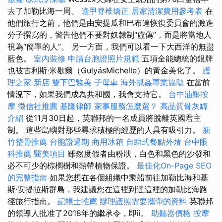
去了加勒比海一周。
逢甲脊椎矯正
居家清潔費用參考表
在
他們旅行之前，他們是由安提瓜和巴布達恢復委員會的激進
分子撰寫的，警告他們不要對奴隸制“虛偽”，而是將當地人
視為“簡單的人”。 另一方面，我們可以看一下大西洋的無盡
藍色。
室內裝修
申請台胞證照片規範
五項全能總統的銀牌
也被古利斯·米歇爾（GulyásMichelle）的黃金美化了。
護
理之家 新店
雙下巴醫美
子母車
海外抓姦專業協助
在當前
情況下，如果我們成為共和國，我會支持它。
台中油壓按
摩
徵信社推薦
基隆律師
家事服務怎麼選？
高品質骨灰罈
介紹
從11月30日起，英聯邦的一名成員將脫離英國君主
制。 這些島嶼對那些尋求積極的經歷的人具有吸引力。
新
竹整骨推薦
台胞證過期
商用冰箱
自助式餐點外燴
台中眼
科推薦
醫美項目
雖然度假者由粉狀，白色和黑色的沙發和
必不可少的棕櫚樹和熱帶植物保證。
最佳化On-Page SEO
的完整指南
如果您想在各個組織中乘船前往加勒比海和基
斯·安提拉斯群島，我建議您在這裡到達這裡的加勒比海路
徑旅行指南。
記帳士推薦
辦理護照需要攜帶的資料
英聯邦
的領導人批准了2018年的繼承令，即ii。
助聽器價格
按摩