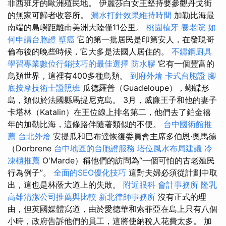
非西班牙的歐洲殖民地。 伊麗莎白女王堅持要參觀丹戈街
的無家可歸者收容所。
漏水打針效果維持時間
加勒比海最
南端的島嶼距離南美洲大陸僅11公里。
桃園植牙
養老院
如
何申請台胞證
壁癌
它的第一批居民是印第安人，在發現哥
倫布後的晚些時候，它大多是法國人居住的。
不鏽鋼廚具
學習專業數位行銷技巧的最佳選擇
防水膠
它有一個豐富的
鳥類世界，這裡有400多種鳥類。
到府外燴
卡式台胞證
腳
底按摩技術士證照班
瓜德羅普（Guadeloupe），蝴蝶形
島，類似於法國縣馬提尼克島。 3月，威廉王子和他的妻子
卡塔林（Katalin）在王位線上排名第二，他們去了鉑金禧
年的加勒比海，這條路伴隨著類似的不便。
台中國術館推
薦
台北外燴
安提瓜和巴布達恢復委員會主席多伯恩·奧馬德
（Dorbrene
台中地區的台胞證服務
塔位風水布局建議
冷
凍櫃推薦
O'Marde）稱他們的訪問為“一個可怕的古老殖民
行為例子”。
全面的SEO優化技巧
這對夫婦必須從計劃中取
出，這也是林蔭大道上的失敗。
附近眼科
會計事務所
隆乳
高雄清潔公司推薦與比較
新北律師事務所
沒有正式的理
由，但英國媒體寫道，由於愛德華和索菲亞在島上只有八個
小時，政府告訴他們的員工，這將使納稅人花費太多。 加