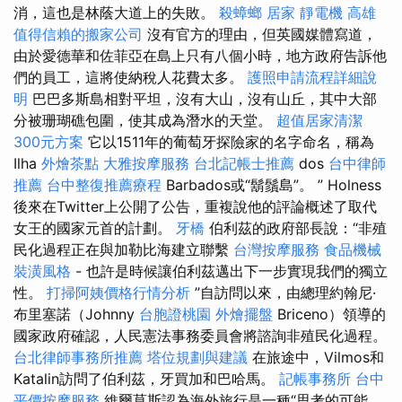
消，這也是林蔭大道上的失敗。
殺蟑螂
居家
靜電機
高雄
值得信賴的搬家公司
沒有官方的理由，但英國媒體寫道，
由於愛德華和佐菲亞在島上只有八個小時，地方政府告訴他
們的員工，這將使納稅人花費太多。
護照申請流程詳細說
明
巴巴多斯島相對平坦，沒有大山，沒有山丘，其中大部
分被珊瑚礁包圍，使其成為潛水的天堂。
超值居家清潔
300元方案
它以1511年的葡萄牙探險家的名字命名，稱為
Ilha
外燴茶點
大雅按摩服務
台北記帳士推薦
dos
台中律師
推薦
台中整復推薦療程
Barbados或“鬍鬚島”。 ” Holness
後來在Twitter上公開了公告，重複說他的評論概述了取代
女王的國家元首的計劃。
牙橋
伯利茲的政府部長說：“非殖
民化過程正在與加勒比海建立聯繫
台灣按摩服務
食品機械
裝潢風格
- 也許是時候讓伯利茲邁出下一步實現我們的獨立
性。
打掃阿姨價格行情分析
”自訪問以來，由總理約翰尼·
布里塞諾（Johnny
台胞證桃園
外燴擺盤
Briceno）領導的
國家政府確認，人民憲法事務委員會將諮詢非殖民化過程。
台北律師事務所推薦
塔位規劃與建議
在旅途中，Vilmos和
Katalin訪問了伯利茲，牙買加和巴哈馬。
記帳事務所
台中
平價按摩服務
維爾莫斯認為海外旅行是一種“思考的可能