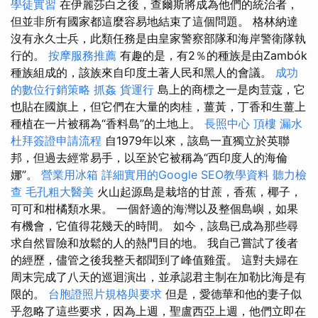
學徒實習
在伊麗莎白之後，查爾斯將成為他們的統治者，
但並非所有國家都這麼容易地結束了這個問題。 格林納達
沒有永久士兵，此類任務是由皇家警察部隊和海岸警衛隊執
行的。
按摩服務推薦
有趣的是，有2％的種族是由Zambók
種族組成的，該族來自印度土著人民和黑人的會議。
成功
的數位行銷策略
抓姦
貨運行
島上的商標之一是肉荳蔻，它
也貼在國旗上，但它們在大量的肉桂，薑黃，丁香和生薑上
種植在一片被稱為“香料島”的土地上。
長照中心
頂樓 漏水
杜拜簽證申請流程
自1979年以來，該島一直獨立於英聯
邦，但過去經常易手，以至於它被稱為“西印度人的海倫
娜”。
營業用冰箱
詳細實用的Google SEO教學資料
聽力檢
查
毛孔粗大醫美
火山起源島是栽培的甘蔗，香蕉，椰子，
可可和柑橘類水果。 一個舒適的海灣以及整個島嶼，如果
有機會，它值得花幾天的時間。 如今，該島已成為那些尋
求自然冒險和放鬆的人的熱門目的地。 我自己嘗試了後者
的經歷，儘管之後我整天都聞到了峰值雞蛋。 這對夫婦在
周末完成了八天的巡迴演出，並承認君主制在加勒比海是有
限的。
台胞證照片規格與要求
但是，愛德華和他的妻子似
乎忽略了這些要求，因為上週，聖盧西亞上週，他們立即在