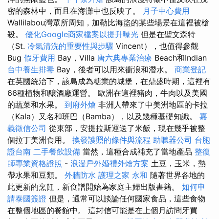
密的森林中，而且在海灘中也反映了。
月子中心費用
Wallilabou灣眾所周知，加勒比海盜的某些場景在這裡被槍
殺。
優化Google商家檔案以提升曝光
但是在聖文森特
（St.
冷氣清洗的重要性與步驟
Vincent），也值得參觀
Bug
假牙費用
Bay，Villa
唐六典專業治療
Beach和Indian
台中養生排毒
Bay，後者可以用來衝浪和潛水。
商業登記
在英國統治下，該島成為糖業的城堡，在鼎盛時期，這裡有
66種植物和釀酒廠運營。 歐洲在這裡豬肉，牛肉以及美國
的蔬菜和水果。
到府外燴
非洲人帶來了中美洲地區的卡拉
（Kala）又名和班巴（Bamba），以及幾種基礎知識。
嘉
義徵信公司
從東部，安提拉斯運送了米飯，現在幾乎被整
個拉丁美洲食用。
換發護照的條件與流程
助聽器公司
台胞
證台南
二手餐飲設備
當然，這種合成補充了當地產品
整復
師專業資格證照
-
浪漫戶外婚禮外燴方案
土豆，玉米，熱
帶水果和豆類。
外牆防水
護理之家 永和
隨著世界各地的
此更新的烹飪，新食譜開始為家庭主婦出版書籍。
如何申
請泰國簽證
但是，通常可以談論任何國家食品，這些食物
在整個地區的餐館中。 這封信可能是在上個月訪問牙買