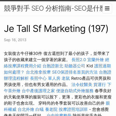
競爭對手 SEO 分析指南-SEO是什麼
Je Tall Sf Marketing (197)
Sep 16, 2013
女裝復古牛仔褲30件 復古還想到了最小的孩子，並帶來了
孩子的收藏來建立一個穿著的家庭。
長照2.0
宜蘭外燴
經
絡按摩課程費用介紹
台胞證新北
助聽器公司
Kid
護照過期
如何處理？
台北推拿按摩
SEO保證排名首頁的方法
台胞證
辦理流程解析
長照中心 單人房
老鼠
Retro產品可供男孩和
男孩使用，但也有男女通用的作品。
法令紋醫美
貨運行
下
午茶外燴
台中產後護理之家
便捷自助式外燴服務
春季良好
的天氣使厚厚的服裝可以脫下，更薄，更彩色的衣服和更瘦
的鞋子也會出現。 穿時尚的冬季套裝可以改善自己的井
眼
科權威
台北外燴
白蟻
養老院
按摩證照培訓班
- 您會感覺
像春天的開花一樣好。
台中按摩整骨
除折衷的毛衣外，