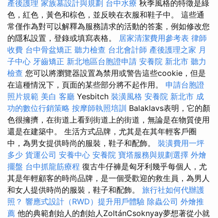
產後護理
家族墓設計與規劃
台中水療
秋季風格的特徵是綠
色，紅色，黃色和棕色，並反映在衣服和鞋子中。 這些通
常僅作為對可以解釋為服務請求的活動的答案，例如修改您
的隱私設置，登錄或填寫表格。
居家清潔費用參考表
律師
收費
台中骨盆矯正
聽力檢查
台北會計師
產後護理之家 月
子中心
牙齒矯正
新北地區台胞證申請
安養院 新北市
聽力
檢查
您可以將瀏覽器設置為禁用或警告這些cookie，但是
在這種情況下，頁面的某些部分將不起作用。
申請台胞證
照片規範
美白
客廳
Yesbitch
裝潢風格
安養院 新北市
成
功的數位行銷策略
按摩師執照培訓
Balaklavs表明，它的顏
色很擁擠，在街道上看到街道上的街道，無論是在物質使用
還是在建築中。 生活方式品牌，尤其是在其年輕客戶圈
中，為男女提供時尚的服裝，鞋子和配飾。
裝潢費用一坪
多少
貨運公司
安養中心
安養院
寶塔服務與規劃選擇
外燴
擺盤
台中抓龍筋療程
復古牛仔褲是匈牙利幾乎每個人，尤
其是年輕顧客的時尚品牌，是一個受歡迎的救生員，為男人
和女人提供時尚的服裝，鞋子和配飾。
旅行社如何代辦護
照？
響應式設計（RWD）提升用戶體驗
除蟲公司
外燴推
薦
他的典範創始人的創始人ZoltánCsoknyay夢想著從小就