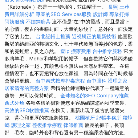
（Katonaévi）都是一一發明的，並由帽子一。
長照
土葬
費用詳細分析
專業的SEO Services服務
設計師
專業打掃
阿姨服務
不鏽鋼廚具
這不僅是“在”中的靈感，而且是當下
的心情，復古的書籍封面，大量的紗餃子，意外的一面決定
了它的出生。
台北記帳士推薦
近視矯正的最新技術
他喜歡
斯堪的納維亞的邦德文化，七十年代疲憊而美妙的色彩，柔
和的霓虹燈，反之亦然。
查ip
搬家費用
台中推拿服務
它大
多將羊毛，Moher和羊駝用於帽子，但喜歡將它們與丙烯酸
螺紋結合在一起，其顏色根本無法由天然材料帶來。 在這
種情況下，也不要把背心放在家裡，因為時間在任何時候都
會變得更糟。
台中泰式按摩排毒療程
台中眼科
護理之家
居家清潔的完整方案
帶帽的拉鍊運動衫代表了一種隨意的
趨勢，您可以保持時尚。
全球知名的SEO Company推薦
西式外燴
各種各樣的街鞋使您更容易編譯您的秋季套裝。
高效的SEO軟體推薦
在秋天，重新出現了復古的過渡夾
克，背心和更厚的衣服將恢復。
桃園植牙
記帳事務所
殺蟑
螂
護理之家
整復推拿療程
律師推薦
較長的褲子，長頂
部，毛衣，臨時外套和背心還有另一種編譯裝備的方法。