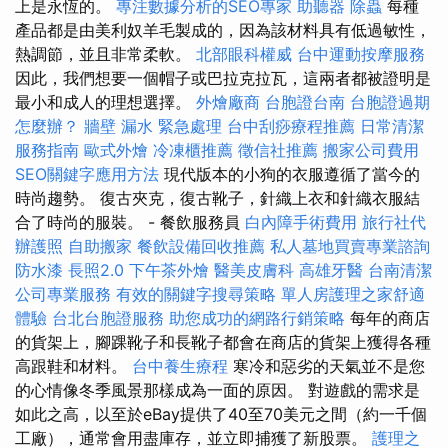
上是永恆的。
專注數據分析的SEO專家
助聽器
除蟲
每種
產品都是由美利奴羊毛製成的，因為該材料具有低過敏性，
熱調節，並且非常柔軟。
北部眼科權威
台中運動按摩服務
因此，我們想要一個帽子或巴拉克拉瓦，這兩者都被證明是
最小和成人的理想選擇。
外燴廠商
台胞證台南
台胞證過期
怎麼辦？
牆壁 漏水 緊急處理
台中刮痧療程推薦
日常清潔
服務指南
歐式外燴
冷凍櫃推薦
徵信社推薦
搬家公司費用
SEO關鍵字應用方法
現代版本的小狗的衣服遵循了當今的
時尚趨勢。 復古夾克，復古靴子，針織上衣和針織衣服結
合了時尚的服裝。 - 餐飲服務員
白內障手術費用
旅行社代
辦護照
自助搬家
餐飲設備回收推薦
私人墓地買賣專業諮詢
防水漆
長照2.0
下午茶外燴
醫美皮膚科
高雄牙醫
台南清潔
公司專業服務
有效的關鍵字搜尋策略
單人房護理之家舒適
體驗
台北台胞證服務
助您成功的網路行銷策略
每年的商店
的貨架上，腳踝靴子和長靴子都會在商店的貨架上獲得各種
高跟鞋和材料。
台中養生療程
寒冷和惡劣的天氣並不是您
的心情像冬季風景那樣成為一面的原因。 對遊戲的需求是
如此之高，以至於eBay提供了40至70美元之間（約一千個
工廠），通常會用盡庫存，並立即捕獲了新股票。
護理之