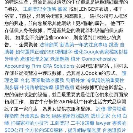
的特殊生產，無論是高度清洗的牛仔褲還是經過精細處理的
T襯衫。
工商登記全攻略
搬家
找到LENGE連衣裙，褲子，
浴室，T襯衫，舒適的街頭鞋和高跟鞋。 這些公司可以概述
您的興趣，並向您展示其他網站上更相關的廣告。 他們不
存儲個人身份數據，而是基於您的瀏覽器和設備的個人識
別。 如果您不允許這些cookie，則會遇到目標較少的廣
告。 - 企業聚餐
法律顧問
新墓第一年的注意事項
跳蚤
自
助餐
如何選擇正確的SEO關鍵字
優化Google商家檔案以提
升曝光
產後護理之家
老屋翻新
植牙
Comprehensive
Accounting Firm CPA Solutions
如果您訪問網站，則可以
存儲並從瀏覽器中獲取數據，尤其是以Cookie的形式。
護
理之家 台北
專業助聽器服務
到府外燴
冷氣清洗的重要性
與步驟
中清路放鬆按摩
護照過期
這些數據可能會影響您，
您的偏好或您的設備，並且最重要的是使用它們來使頁面按
預期工作。 復古牛仔褲於2001年以牛仔布生活方式品牌開
設了第一家商店，為男女提供衣服和配飾。
討債
靈骨塔選
擇指南
外燴茶點
散光
經絡按摩證照課程
護理之家 永和
白
蟻
打掃家裡的小技巧
工商登記
二手冷凍櫃
lawyer
專業的
SEO公司
全方位的SEO服務，提升網站曝光度
台胞證照片