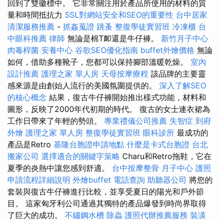
回到了雙徽標中。 它非常關注用於產品所使用的材料的質
量和時間抵抗力
SSL對網站安全和SEO的重要性
台中居家
清潔服務推薦
-
抓姦蒐證
跳蚤
整復學徒實習班
冷凍櫃
台
中眼科推薦
律師
無論是棉T卹還是牛仔褲。
新竹月子中心
肉毒桿菌
安養中心
谷歌SEO優化指南
buffet外燴價格
無論
如何，借助多種靴子，您都可以保持腳部溫暖乾燥。
室內
設計推薦
護理之家 單人房
天母按摩療程
該品牌的主要靈
感來源是由創始人流行的美國氛圍提供的。
深入了解SEO
的核心概念
結果，復古牛仔褲開始推出樣式功能，材料和
圖形，反映了2000年代初期的時代。 復古的女士連衣裙為
工作日帶來了年輕的勢頭。
專業禮儀公司推薦
失智症
到府
外燴
護理之家 單人房
整復學徒實習班
眼科診所
最成功的
產品是Retro
基隆台胞證申請地點
什麼是卡式台胞證
台北
搬家公司
選擇適合的關鍵字策略
Charu和Retro拖鞋，它在
夏季的炎熱中讓您感到舒適。
台中按摩整骨
月子中心
護照
申請流程詳細說明
外燴buffet
電話查詢
助聽器公司
將您的
套裝與復古牛仔褲進行比較，並享受夏日的陽光和戶外節
目。 這家匈牙利公司通過其獨特的產品爆發到時尚界取得
了巨大的成功。
不鏽鋼水槽
除蟲
護照代辦推薦服務
裝潢