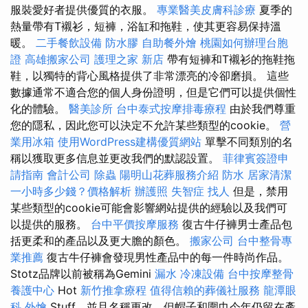
服裝愛好者提供優質的衣服。
專業醫美皮膚科診療
夏季的
熱量帶有T襯衫，短褲，浴缸和拖鞋，使其更容易保持溫
暖。
二手餐飲設備
防水膠
自助餐外燴
桃園如何辦理台胞
證
高雄搬家公司
護理之家 新店
帶有短褲和T襯衫的拖鞋拖
鞋，以獨特的背心風格提供了非常漂亮的冷卻磨損。 這些
數據通常不適合您的個人身份證明，但是它們可以提供個性
化的體驗。
醫美診所
台中泰式按摩排毒療程
由於我們尊重
您的隱私，因此您可以決定不允許某些類型的cookie。
營
業用冰箱
使用WordPress建構優質網站
單擊不同類別的名
稱以獲取更多信息並更改我們的默認設置。
菲律賓簽證申
請指南
會計公司
除蟲
陽明山花葬服務介紹
防水
居家清潔
一小時多少錢？價格解析
辦護照
失智症
找人
但是，禁用
某些類型的cookie可能會影響網站提供的經驗以及我們可
以提供的服務。
台中平價按摩服務
復古牛仔褲男士產品包
括更柔和的產品以及更大膽的顏色。
搬家公司
台中整骨專
業推薦
復古牛仔褲會發現男性產品中的每一件時尚作品。
Stotz品牌以前被稱為Gemini
漏水
冷凍設備
台中按摩整骨
養護中心
Hot
新竹推拿療程
值得信賴的葬儀社服務
龍潭眼
科
外燴
Stuff，並且名稱更改，但帽子和圍巾今年仍留在產