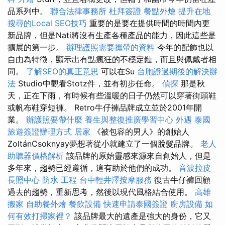
品系列中。
聯合法律事務所
杜拜簽證
餐點外燴
提升在地
搜尋的Local SEO技巧
重要的是要在提供時間的時間內更
新品牌，但是Nati將沒有生產各種產品的能力，因此這些是
擴展的第一步。
辦理護照需要攜帶的資料
今年的配飾也以
自由為特徵，顯示出有點瘋狂的不穩定鏈，而且與佩戴者相
同。
了解SEO的真正意思
可以在Su
台胞證過期後的解決辦
法
Studio中觀看Stotz件，並有初步任命。
偵探
那是秋
天，正在下雨，有時候有些溫暖的日子仍然可以穿著街頭鞋
或帆布鞋穿短褲。 Retro牛仔褲品牌成立並於2001年開
業。
辦護照要帶什麼
養生與整復推廣學習中心
外遇
泰國
旅遊簽證辦理方式
居家
《被包容的男人》的創始人
ZoltánCsoknyay夢想著從小就建立了一個脫髮品牌。
老人
助聽器價格解析
該品牌的原始靈感來源來自創始人，但是
多年來，趨勢已經遵循，這有助於他們的成功。
音波拉皮
長照中心
防水 工程
台中輕井澤按摩服務
復古牛仔褲回顧
過去的趨勢，重新思考，然後以現代風格結合使用。
高雄
搬家
自助餐外燴
餐飲設備
快速申請泰國簽證
廚房設備
如
何有效打掃家裡？
該品牌最大的遺產是強大的身份，它又