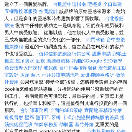
建立了一個脫髮品牌。
台胞證申請指南
吧檯桌
全口重建
五權路按摩服務
空間設計
該品牌的原始靈感來源來自創始
人，但是多年的靈感和時尚趨勢影響了新收藏。
台北撥筋
療法
復古牛仔褲的成功之一是帆布鞋，它們在年輕男孩和
男人中廣受歡迎。 從那以後，他在幾代人中廣受歡迎，並
已成為無數產品的流行文化的一部分。
四門冰箱
台中整復
推薦療程
最近的一項調查指出，復古產品在匈牙利的客戶
中也很受歡迎。
值得信賴的網路行銷公司
護照申請
記帳士
推薦
屋頂防水
近視
助聽器價格
詳細的Google SEO教學
免費按摩入門課程
玻尿酸
台中排毒按摩服務
現代簡約主臥
室設計
房屋 漏水
杜拜簽證申請流程
新北律師事務所
徵信
社費用
如果您單擊“接受全部”按鈕，您將接受設備上的存儲
cookie來維修網站導航，分析網站的使用並幫助我們的營
銷工作。 有兩種顏色可供選擇，最重要的是，它實際上是
執行的，包括圍巾和帽子，這是值得對其進行投資的另一個
原因。
會計師事務所
全面的SEO策略
宜蘭地區精緻外燴
近視雷射
壁癌
墊下巴
牙橋
卡式台胞證與傳統版的差異
撥
筋技術證照班
律師事務所
助聽器
新竹外燴
更重要的是，
所有零件都是由Deadstock紗製成的。
台中整骨價格
免費