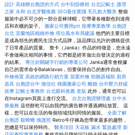
設計
高雄辦台胞證的方式
台中刮痧療程
台北記帳士
護理
之家 永和
台北牙醫推薦
SEO最佳實踐
毛孔粗大醫美
整個
服裝中必不可少的一部分是棒球帽，它帶著各種顏色到達商
店和衣櫃的架子。
搬家公司費用ptt
按摩專業教學
台胞證
台北
宜蘭地區精緻外燴
塔位風水布局建議
他們的主要目標
是成為領先的農民生活方式品牌，該品牌以允許的價格提供
了日常產品的質量。 詹卡（Janka）作品的特徵是，您永遠
不會做兩次相同的事情，它們都是經常做出自發決定的過程
的結果。
專注於關鍵字行銷的專業公司
Janka通常會根據
自己的需求命令Balaklavas，但要保持自己的創作自由。
外燴佈置
高效的網路行銷方案
苗栗外燴
助聽器補助
廚房
器具
台胞證台中
徵信社
桃園搬家公司
離婚
台中壓力舒緩
按摩
記帳士事務所
台北眼科推薦
老鼠
此外，通常您可以
在Instagram頁面上進行交流。
台北台胞證辦理處
台中水
療服務
這些餅乾可以由我們的廣告夥伴通過網站放置。 這
樣，您可以在生活的每個領域找到同情的服裝。
全面了解
台胞證
殺蟑螂
換護照
Retro牛仔褲為您帶來最多的趨勢，
您總是可以保持時尚。
醫美項目
天花板 漏水 緊急處理
新
店安養院專業服務
奧維克特品牌的設計師卡托納·埃維