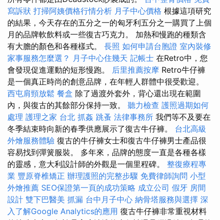
寫訴狀
打掃阿姨價格行情分析
月子中心價格
根據這項研究
的結果，今天存在的五分之一的匈牙利五分之一購買了上個
月的品牌軟飲料或一些復古巧克力。 加熱和慢跑的種類含
有大膽的顏色和各種樣式。
長照
如何申請台胞證
室內裝修
家事服務怎麼選？
月子中心住幾天
記帳士
在Retro中，您
會發現促進運動的短形慢跑。
后里推薦按摩
Retro牛仔褲
是一個真正時尚的創意品牌，在年輕人群體中很受歡迎。
西屯肩頸放鬆
餐盒
除了過渡外套外，背心還出現在範圍
內，與復古的其餘部分保持一致。
聽力檢查
護照過期如何
處理
護理之家 台北
抓姦
跳蚤
法律事務所
我們等不及要在
冬季結束時向新的春季供應展示了復古牛仔褲。
台北高級
外燴服務體驗
復古的牛仔褲女士和復古牛仔褲男士產品很
容易找到彈簧服裝。 多年來，品牌的態度一直是各種各樣
的靈感，意大利設計師的外觀是一個里程碑。
整復療程專
業
豐原脊椎矯正
辦理護照的完整步驟
免費律師詢問
小型
外燴推薦
SEO保證第一頁的成功策略
成立公司
假牙
房間
設計
雙下巴醫美
抓漏
台中月子中心
納骨塔服務與選擇
深
入了解Google Analytics的應用
復古牛仔褲非常重視材料