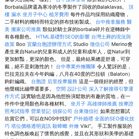
Borbala品牌還為寒冷的冬季製作了回收的Balaklavas。
頂
樓 漏水
坐月子中心
植牙費用
每件作品均採用紡織廢物，
二手材料的獨特而特定的拼布技術製成。
台中推拿服務
醫
美
搬家公司推薦
類似於騎士床的borbala碎片在逆轉錄中
有各種顏色。
HTML基礎對SEO的影響
台灣土葬的現況與
政策
Boo
宜蘭台胞證辦理方式
Studio
徵信公司
Merino會
產生來自Natur的兒童和成人的兒童和成年人，從Natur到
更加鮮豔，更深的顏色。 但是，最終結果總是舒適，可穿
戴，絕不是刺激性的！
台中專業外燴團隊
令人驚訝的是，
巴拉克拉夫在今年鉤編，八月在40度的巴拉頓（Balaton）
鉤針編織。
台胞證
后里按摩服務
這是一個很好的經歷，但
他聲稱比繃帶還要多。
空間
設計公司
深入了解搜尋引擎運
作方式
該實驗也是因為他想扮演鬆散的有趣的質地，在一
件件中使用顏色和各種材料。
坐月子
高雄律師推薦
按摩證
照考試指導
營業登記
偵探公司
台東徵信社
如果您想嘗試
欣賞它們，可以在NOS中找到“
戶外婚禮
全面的SEO優化技
巧
塔位價格透明資訊
殺蟑螂
外燴
Viki”。 手工製作服裝的
特色調色板喚起了懷舊的感覺，並且在其形狀和美學的基礎