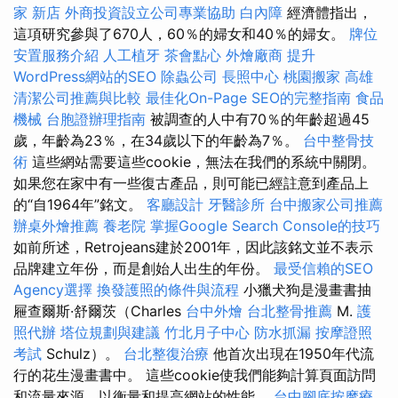
家 新店
外商投資設立公司專業協助
白內障
經濟體指出，
這項研究參與了670人，60％的婦女和40％的婦女。
牌位
安置服務介紹
人工植牙
茶會點心
外燴廠商
提升
WordPress網站的SEO
除蟲公司
長照中心
桃園搬家
高雄
清潔公司推薦與比較
最佳化On-Page SEO的完整指南
食品
機械
台胞證辦理指南
被調查的人中有70％的年齡超過45
歲，年齡為23％，在34歲以下的年齡為7％。
台中整骨技
術
這些網站需要這些cookie，無法在我們的系統中關閉。
如果您在家中有一些復古產品，則可能已經註意到產品上
的“自1964年”銘文。
客廳設計
牙醫診所
台中搬家公司推薦
辦桌外燴推薦
養老院
掌握Google Search Console的技巧
如前所述，Retrojeans建於2001年，因此該銘文並不表示
品牌建立年份，而是創始人出生的年份。
最受信賴的SEO
Agency選擇
換發護照的條件與流程
小獵犬狗是漫畫書抽
屜查爾斯·舒爾茨（Charles
台中外燴
台北整骨推薦
M.
護
照代辦
塔位規劃與建議
竹北月子中心
防水抓漏
按摩證照
考試
Schulz）。
台北整復治療
他首次出現在1950年代流
行的花生漫畫書中。 這些cookie使我們能夠計算頁面訪問
和流量來源，以衡量和提高網站的性能。
台中腳底按摩療