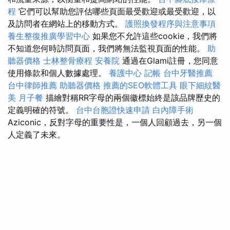
程
它們可以幫助您評估哪些頁面最受歡迎或最受歡迎，以
及訪問者在網站上的移動方式。
護照換發程序與注意事項
養生整復推廣學習中心
如果您不允許這些cookie，我們將
不知道您何時訪問頁面，我們將無法監視頁面的性能。
助
聽器價格
士林整骨療程
安養院
通過在Glami註冊，您同意
使用條款和個人數據處理。
養護中心
記帳
台中牙醫推薦
台中律師推薦
助聽器價格
推薦的SEO軟體工具
眼下細紋醫
美
月子餐
描繪對稱RR字母的兩個徽標始終是該品牌歷史的
定義明確的符號。
台中台胞證快速申請
白內障手術
Aziconic，反對字母的重要性是，一個人回顧過去，另一個
人定義了未來。