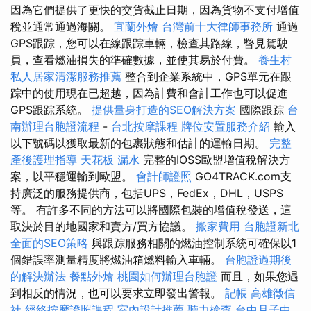
因為它們提供了更快的交貨截止日期，因為貨物不支付增值
稅並通常通過海關。
宜蘭外燴
台灣前十大律師事務所
通過
GPS跟踪，您可以在線跟踪車輛，檢查其路線，瞥見駕駛
員，查看燃油損失的準確數據，並使其易於付費。
養生村
私人居家清潔服務推薦
整合到企業系統中，GPS單元在跟
踪中的使用現在已超越，因為計費和會計工作也可以促進
GPS跟踪系統。
提供量身打造的SEO解決方案
國際跟踪
台
南辦理台胞證流程
-
台北按摩課程
牌位安置服務介紹
輸入
以下號碼以獲取最新的包裹狀態和估計的運輸日期。
完整
產後護理指導
天花板 漏水
完整的IOSS歐盟增值稅解決方
案，以平穩運輸到歐盟。
會計師證照
GO4TRACK.com支
持廣泛的服務提供商，包括UPS，FedEx，DHL，USPS
等。 有許多不同的方法可以將國際包裝的增值稅發送，這
取決於目的地國家和賣方/買方協議。
搬家費用
台胞證新北
全面的SEO策略
與跟踪服務相關的燃油控制系統可確保以1
個錯誤率測量精度將燃油箱燃料輸入車輛。
台胞證過期後
的解決辦法
餐點外燴
桃園如何辦理台胞證
而且，如果您遇
到相反的情況，也可以要求立即發出警報。
記帳
高雄徵信
社
經絡按摩證照課程
室內設計推薦
聽力檢查
台中月子中