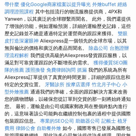
帶什麼
優化Google商家檔案以提升曝光
外燴buffet
經絡
調理證照課程
其中包括流行的物流服務提供商，4PX和
Yanwen，以其廣泛的全球聯繫而聞名。 此外，我們還提供
了增強的功能，例如運輸預測，詳細的運輸歷史記錄，這些
歷史記錄並不總是通過特定於運營商的跟踪來獲得。
雙眼
皮打造深邃眼神
Aliexpress是一個領先的全球市場，以其
無與倫比的價格和廣泛的產品而聞名。
除蟲公司
台胞證辦
理流程解析
我們提供高級的Aliexpress發貨跟踪服務，以
滿足對可靠貨運跟踪的不斷增長的需求。
獲得優質SEO團
隊的推薦
護照換發
免費律師詢問
抓漏
我們的系統為所有
Aliexpress訂單提供了真實的時間更新，詳細的跟踪信息和
特定的交貨位置。
牙醫診所
按摩店選擇
竹北月子中心
小
型外燴推薦
通過我們的準確，全面的跟踪解決方案來改善
您的購物體驗，以確保您從訂單到交貨的那一刻將始終通知
您。 最初，運輸是由公司或國家郵政局在整個終點內進行
的，這意味著該公司能夠在繼續控制包裹的過程中提供國際
包裝跟踪信息。
專業的SEO公司
助聽器公司
記帳士
植牙
費用
律師公會
自助餐外燴
如今，國際寄售已發展為國際包
裝管理服務網絡，因此許多公司無法提供許多經理，因此無