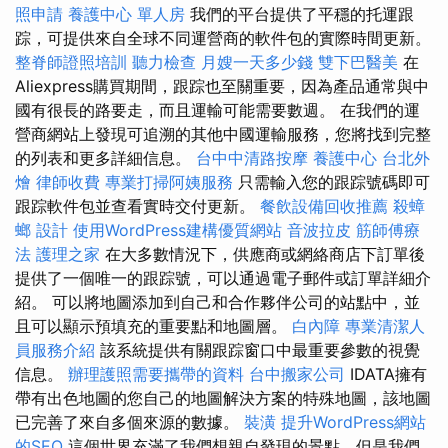
照申請
養護中心 單人房
我們的平台提供了平穩的托運跟
踪，可提供來自全球不同運營商的軟件包的實際時間更新。
整脊師證照培訓
聽力檢查
月嫂一天多少錢
雙下巴醫美
在
Aliexpress購買期間，跟踪也至關重要，因為產品通常與中
國有很長的路要走，而且運輸可能需要數週。 在我們的運
營商網站上發現可追溯的其他中國運輸服務，您將找到完整
的列表和更多詳細信息。
台中中清路按摩
養護中心
台北外
燴
律師收費
專業打掃阿姨服務
只需輸入您的跟踪號碼即可
跟踪軟件包並查看實時交付更新。
餐飲設備回收推薦
殺蟑
螂
設計
使用WordPress建構優質網站
音波拉皮
筋師傅療
法
護理之家
在大多數情況下，供應商或網絡商店下訂單後
提供了一個唯一的跟踪號，可以通過電子郵件或訂單詳細介
紹。 可以將地圖添加到自己和合作夥伴公司的站點中，並
且可以顯示預填充的重要點和地圖層。
白內障
專業清潔人
員服務介紹
該系統提供有關跟踪窗口中最重要參數的視覺
信息。
辦理護照需要攜帶的資料
台中搬家公司
IDATA擁有
帶有出色地圖的您自己的地圖解決方案的特殊地圖，該地圖
已完善了來自多個來源的數據。
裝潢
提升WordPress網站
的SEO
這個世界充滿了我們想親自發現的景點，但是我們