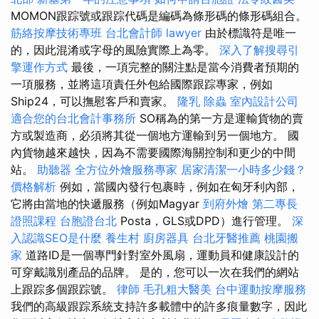
MOMON跟踪號或跟踪代碼是編碼為條形碼的條形碼組合。
筋絡按摩技術專班
台北會計師
lawyer
由於標識符是唯一
的，因此混淆或字母的風險實際上為零。
深入了解搜尋引
擎運作方式
最後，一項完整的關注點是當今消費者預期的
一項服務，並將這項責任外包給國際跟踪專家，例如
Ship24，可以撫慰客戶和賣家。
隆乳
除蟲
室內設計公司
適合您的台北會計事務所
SO稱為的第一方是運輸貨物的賣
方或製造商，必須將其從一個地方運輸到另一個地方。 國
內貨物越來越快，因為不需要國際海關控制和更少的中間
站。
助聽器
全方位外燴服務專家
居家清潔一小時多少錢？
價格解析
例如，當國內發行包裹時，例如在匈牙利內部，
它將由當地的快遞服務（例如Magyar
到府外燴
第二專長
證照課程
台胞證台北
Posta，GLS或DPD）進行管理。
深
入認識SEO是什麼
養生村
廚房器具
台北牙醫推薦
桃園搬
家
道路ID是一個專門針對室外風扇，運動員和健康設計的
可穿戴識別產品的品牌。 是的，您可以一次在我們的網站
上跟踪多個跟踪號。
律師
毛孔粗大醫美
台中運動按摩服務
我們的高級跟踪系統支持許多載體中的許多痕量數字，因此