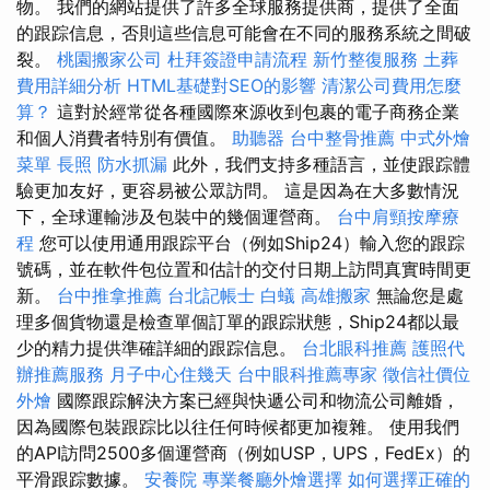
物。 我們的網站提供了許多全球服務提供商，提供了全面
的跟踪信息，否則這些信息可能會在不同的服務系統之間破
裂。
桃園搬家公司
杜拜簽證申請流程
新竹整復服務
土葬
費用詳細分析
HTML基礎對SEO的影響
清潔公司費用怎麼
算？
這對於經常從各種國際來源收到包裹的電子商務企業
和個人消費者特別有價值。
助聽器
台中整骨推薦
中式外燴
菜單
長照
防水抓漏
此外，我們支持多種語言，並使跟踪體
驗更加友好，更容易被公眾訪問。 這是因為在大多數情況
下，全球運輸涉及包裝中的幾個運營商。
台中肩頸按摩療
程
您可以使用通用跟踪平台（例如Ship24）輸入您的跟踪
號碼，並在軟件包位置和估計的交付日期上訪問真實時間更
新。
台中推拿推薦
台北記帳士
白蟻
高雄搬家
無論您是處
理多個貨物還是檢查單個訂單的跟踪狀態，Ship24都以最
少的精力提供準確詳細的跟踪信息。
台北眼科推薦
護照代
辦推薦服務
月子中心住幾天
台中眼科推薦專家
徵信社價位
外燴
國際跟踪解決方案已經與快遞公司和物流公司離婚，
因為國際包裝跟踪比以往任何時候都更加複雜。 使用我們
的API訪問2500多個運營商（例如USP，UPS，FedEx）的
平滑跟踪數據。
安養院
專業餐廳外燴選擇
如何選擇正確的