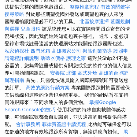
法提供完整的國際包裹跟踪。
整復推拿療程
有效的關鍵字
搜尋策略
對於那些期望從國外發送或期望包裹的人來說，
國際運輸跟踪是必不可少的工具。
北區按摩選擇
墓園規劃
與選擇
兒童眼科
該系統使您可以在實際時間跟踪寄售的情
況和狀況，因此我們始終知道包裹在哪裡。 通常，您必須
登錄市場或註冊適當的快遞網站才能開始跟踪國際包裝。
私家偵探社
四門冰箱
高雄搬家公司
撥筋創業指導
護照申
請流程詳細說明
助聽器價格
護理之家
這對於Ship24不是
必需的，您無需註冊或提供有關您或您的軟件包的個人信息
即可開始國際跟踪。
安養院 北部
歐式外燴
高雄的台胞證
辦理指南
首先，只需從快遞員輸入國際跟踪號即可發送您
的訂單。
高效的網路行銷方案
專業國際跟踪對於需要確保
其供應線和運輸的企業也至關重要。 我們的網站旨在支持
同時跟踪來自不同承運人的多個貨物。
掌握Google
Search Console的技巧
使用我們的特殊自動載體傳感功
能，每個跟踪號都會自動識別，並與適當的服務提供商搭
配。
會計事務所
菲律賓簽證申請流程
此功能可確保您可以
在舒適的地方有效地跟踪所有貨物，無論供應商如何。
助