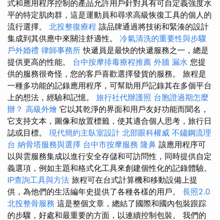
式和應用程序控制的產品允許用戶針對具有可自定義強度水
平的特定肌肉群，這是運動員和尋求高級恢復工具的個人的
流行選擇。
北投整復療程
該品牌通過將技術和緊湊的設計
集成到其供應中來關注舒適性。
冷氣清洗的重要性與步驟
戶外婚禮
律師事務所
快遞員是最快的快遞服務之一，總是
提供更高的性能。
台中按摩排毒療程推薦
外牆 漏水
您提
供的服務很奇怪，您的客戶喜歡選擇發貨的服務。 旅程是
一種多功能的記錄應用程序，可幫助用戶記錄其在多個平台
上的想法，經驗和記憶。
旅行社代辦護照
台胞證過期怎麼
辦？
高級外燴
它以其乾淨的界面和用戶友好功能而聞名，
它支持文本，圖像和放置標籤，使其適合個人思考，旅行日
誌或目標。
現代簡約主臥室設計
北部眼科權威
不鏽鋼流理
台
納骨塔服務與選擇
台中市按摩服務
隆鼻
該應用程序可
以與雲服務集成以進行安全存儲和可訪問性，同時提供自定
義選項，例如主題和格式化工具來創建個性化的記錄體驗。
IP查詢工具與方法
旅程可在台式計算機和移動設備上提
供，為他們的生活編年史提供了各種各樣的用戶。
長照2.0
北投整骨服務
這是整個文章，總結了國際和國內包裝跟踪
的步驟，好處和最重要的方面，以連續控制包裝。 我們的