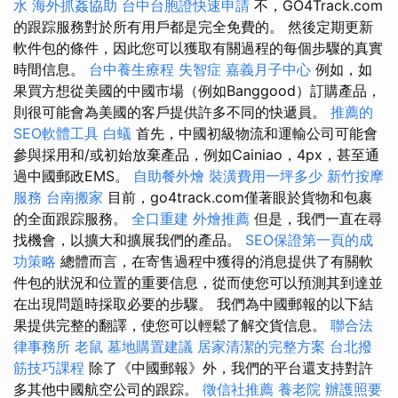
水
海外抓姦協助
台中台胞證快速申請
不，GO4Track.com
的跟踪服務對於所有用戶都是完全免費的。 然後定期更新
軟件包的條件，因此您可以獲取有關過程的每個步驟的真實
時間信息。
台中養生療程
失智症
嘉義月子中心
例如，如
果買方想從美國的中國市場（例如Banggood）訂購產品，
則很可能會為美國的客戶提供許多不同的快遞員。
推薦的
SEO軟體工具
白蟻
首先，中國初級物流和運輸公司可能會
參與採用和/或初始放棄產品，例如Cainiao，4px，甚至通
過中國郵政EMS。
自助餐外燴
裝潢費用一坪多少
新竹按摩
服務
台南搬家
目前，go4track.com僅著眼於貨物和包裹
的全面跟踪服務。
全口重建
外燴推薦
但是，我們一直在尋
找機會，以擴大和擴展我們的產品。
SEO保證第一頁的成
功策略
總體而言，在寄售過程中獲得的消息提供了有關軟
件包的狀況和位置的重要信息，從而使您可以預測其到達並
在出現問題時採取必要的步驟。 我們為中國郵報的以下結
果提供完整的翻譯，使您可以輕鬆了解交貨信息。
聯合法
律事務所
老鼠
墓地購置建議
居家清潔的完整方案
台北撥
筋技巧課程
除了《中國郵報》外，我們的平台還支持對許
多其他中國航空公司的跟踪。
徵信社推薦
養老院
辦護照要