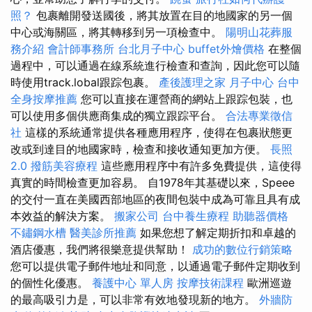
照？
包裹離開發送國後，將其放置在目的地國家的另一個
中心或海關區，將其轉移到另一項檢查中。
陽明山花葬服
務介紹
會計師事務所
台北月子中心
buffet外燴價格
在整個
過程中，可以通過在線系統進行檢查和查詢，因此您可以隨
時使用track.lobal跟踪包裹。
產後護理之家 月子中心
台中
全身按摩推薦
您可以直接在運營商的網站上跟踪包裝，也
可以使用多個供應商集成的獨立跟踪平台。
合法專業徵信
社
這樣的系統通常提供各種應用程序，使得在包裹狀態更
改或到達目的地國家時，檢查和接收通知更加方便。
長照
2.0
撥筋美容療程
這些應用程序中有許多免費提供，這使得
真實的時間檢查更加容易。 自1978年其基礎以來，Speee
的交付一直在美國西部地區的夜間包裝中成為可靠且具有成
本效益的解決方案。
搬家公司
台中養生療程
助聽器價格
不鏽鋼水槽
醫美診所推薦
如果您想了解定期折扣和卓越的
酒店優惠，我們將很樂意提供幫助！
成功的數位行銷策略
您可以提供電子郵件地址和同意，以通過電子郵件定期收到
的個性化優惠。
養護中心 單人房
按摩技術課程
歐洲巡遊
的最高吸引力是，可以非常有效地發現新的地方。
外牆防