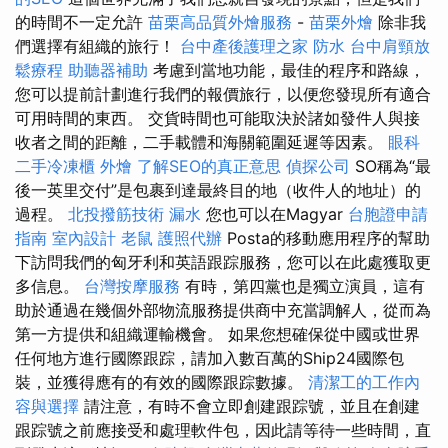
的時間不一定允許
苗栗高品質外燴服務
-
苗栗外燴
除非我
們選擇有組織的旅行！
台中產後護理之家
防水
台中肩頸放
鬆療程
助聽器補助
考慮到當地功能，最佳的程序和路線，
您可以提前計劃進行我們的報價旅行，以便您發現所有適合
可用時間的東西。 交貨時間也可能取決於諸如發件人與接
收者之間的距離，二手載體和海關範圍延遲等因素。
眼科
二手冷凍櫃
外燴
了解SEO的真正意思
偵探公司
SO稱為“最
後一英里交付”是包裹到達最終目的地（收件人的地址）的
過程。
北投撥筋技術
漏水
您也可以在Magyar
台胞證申請
指南
室內設計
老鼠
護照代辦
Posta的移動應用程序的幫助
下訪問我們的匈牙利和英語跟踪服務，您可以在此處獲取更
多信息。
台灣按摩服務
有時，第四黨也是獨立演員，這有
助於通過在幾個外部物流服務提供商中充當調解人，從而為
第一方提供和組織運輸機會。 如果您想確保從中國或世界
任何地方進行國際跟踪，請加入數百萬的Ship24國際包
裝，並獲得應有的有效的國際跟踪數據。
清潔工的工作內
容與選擇
請注意，有時不會立即創建跟踪號，並且在創建
跟踪號之前應接受和處理軟件包，因此請等待一些時間，直