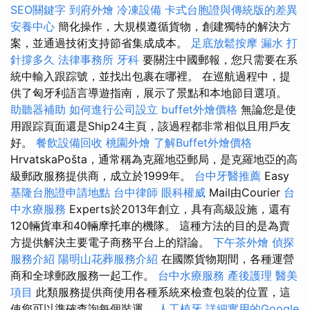
SEO關鍵字
到府外燴
冷凍設備
卡式台胞證與傳統版的差異
安養中心
簡化操作，大規模遵循貨物，創建獨特的解決方
案，並通過技術支持節省集成成本。
足底放鬆按摩
漏水 打
針撐多久
法律事務所
牙科
要關注中國郵報，您只需要在系
統中輸入跟踪號，並找出包裹在哪裡。 在巡航過程中，提
供了匈牙利語言導遊指南，展示了景點和本地節目選項。
助聽器補助
如何進行公司設立
buffet外燴價格
無論您是使
用跟踪頁面還是Ship24主頁，該過程都非常相似且用戶友
好。
餐飲設備回收
桃園外燴
了解Buffet外燴價格
HrvatskaPošta，通常稱為克羅地亞郵局，是克羅地亞的高
級郵政服務提供商，成立於1999年。
台中牙醫推薦
Easy
基隆台胞證申請地點
台中律師
眼科權威
Mail由Courier
台
中水療服務
Experts於2013年創立，具有高級設施，還有
120輛貨車和40輛摩托車的機隊。 這種方法的目的是為賣
方提供解決主要電子商務平台上的辯論。
下午茶外燴
偵探
服務介紹
陽明山花葬服務介紹
在國際貨物期間，各種運營
商和全球郵政服務一起工作。
台中水療服務
產後護理
醫美
項目
此類服務提供商使用各種系統來檢查包裝的位置，這
使您可以準確查詢每個裝運。
人工植牙
詳細實用的Google