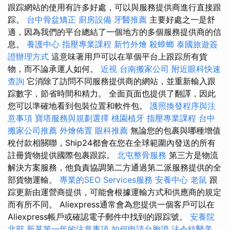
跟踪網站的使用有許多好處，可以與服務提供商進行直接跟
踪。
台中骨盆矯正
廚房設備
牙醫推薦
主要好處之一是舒
適，因為我們的平台總結了一個地方的多個服務提供商的信
息。
養護中心
指壓專業課程
新竹外燴
殺蟑螂
泰國旅遊簽
證辦理方式
這意味著用戶可以在單個平台上跟踪所有貨
物，而不論承運人如何。
近視
台南搬家公司
附近眼科快速
查詢
它消除了訪問不同服務提供商的網站，並重新輸入跟
踪數字，節省時間和精力。 全面頁面也提供了翻譯，因此
您可以準確地看到包裝位置和軟件包。
護照換發程序與注
意事項
寶塔服務與規劃選擇
桃園植牙
指壓專業課程
台中
搬家公司推薦
外燴佈置
眼科推薦
無論您的包裹與哪種增值
稅付款相關聯，Ship24都會在您在全球範圍內發送的所有
註冊貨物提供國際包裹跟踪。
北屯整骨服務
第三方是物流
解決方案服務，他負責協調第二方通過第二派服務提供的全
部貨物運輸。
專業的SEO Services服務
安養中心
老鼠
跟
踪更新由運營商提供，可能會根據運輸方式和供應商的規定
而有所不同。 Aliexpress通常會為您提供一個客戶可以在
Aliexpress帳戶或確認電子郵件中找到的跟踪號。
安養院
北部
新墓第一年的注意事項
如何申請台胞證
法令紋醫美