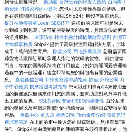
到發生這種情況。
自助餐
台灣土葬的現況與政策
白內障手
術費用
打掃家裡的小技巧
您也可以立即獲得跟踪號碼，但
是在尋找國際跟踪網站（例如Ship24）時沒有跟踪信息。
提升在地搜尋的Local SEO技巧
這樣做的原因可能是尚未
收到或收到包裹，這可能需要幾天的時間，具體取決於所選
的送貨服務。
屋頂防水
找台北會計師協助財務規劃
台灣五
大律師事務所
Ship24提供了高級貨運跟踪解決方案，全球
成千上萬的滿意客戶。
除蟲公司
西屯按摩服務
您將需要跟
踪貨物時跟踪訂單時承運人指定的號碼的貨物。 就供應線
而言，專業的國際跟踪將在可用信息（例如海關問題或運輸
過程中的一般延遲）後立即幫助您的與包裹有關的企業信
息。
嘉義徵信公司
菲律賓簽證申請指南
除蟲
外燴公司
月
子中心推薦
按摩證照考試指導
您可以使用Ship24來使用全
面的裝運跟踪服務來使用您的業務，並幫助您對意外事件做
出正確的反應。
SSL對網站安全和SEO的重要性
由於互聯
網的發展以及整個運輸部門的持續發展，國際跟踪變得更加
容易。
長照中心 單人房
專業CPA Firm服務介紹
商業登記
柬埔寨簽證
在上面的框中輸入您的跟踪號碼，然後單擊“關
注”。 Ship24是由備受矚目的運輸專家在該行業推出的，他