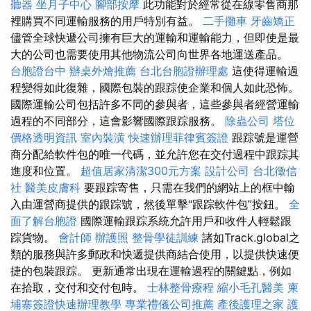
聽器
坐月子中心
腳部按摩
此功能對於經常從在線零售商那
裡購買不同運輸服務的用戶特別有益。
二手攤車
牙齒矯正
儘管全球快遞公司擁有巨大的運輸和運輸能力，但即使是最
大的公司也需要使用其他物流公司向世界各地運送產品。
台胞證台中
辦桌外燴推薦
台北台胞證辦理處
這使得運輸過
程變得如此復雜，國際包裝的跟踪使企業和個人如此恐怖。
國際運輸公司包括許多不同的參與者，這些參與者經營運輸
過程的不同部分，這會影響國際跟踪服務。
除蟲公司
塔位
價格透明資訊
室內裝潢
快速辦理菲律賓簽證
跟踪號是運營
商分配給軟件包的唯一代碼，並允許您在交付過程中跟踪其
進度和位置。
超值居家清潔300元方案
設計公司
台北徵信
社
醫美皮膚科
要跟踪寄售，只需在我們的網站上的框中輸
入由運營商提供的跟踪號，然後單擊“跟踪軟件包”按鈕。
全
面了解台胞證
國際運輸跟踪系統允許用戶和收件人輕鬆跟
踪貨物。
會計師
辦護照
整骨學徒訓練
諸如Track.global之
類的服務與許多郵政和快遞提供商結合使用，以提供快速便
捷的包裝跟踪。 更新通常出現在運輸過程的關鍵點，例如
在拾取，交付和交付包時。
士林整骨療程
縮小毛孔醫美
柬
埔寨簽證快速辦理教學
專業禮儀公司推薦
產後護理之家
護