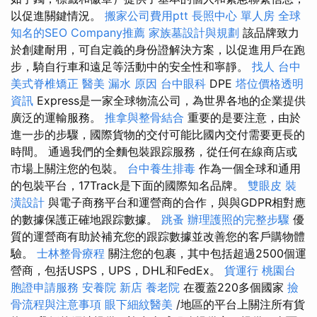
以促進關鍵情況。
搬家公司費用ptt
長照中心 單人房
全球
知名的SEO Company推薦
家族墓設計與規劃
該品牌致力
於創建耐用，可自定義的身份證解決方案，以促進用戶在跑
步，騎自行車和遠足等活動中的安全性和寧靜。
找人
台中
美式脊椎矯正
醫美
漏水 原因
台中眼科
DPE
塔位價格透明
資訊
Express是一家全球物流公司，為世界各地的企業提供
廣泛的運輸服務。
推拿與整骨結合
重要的是要注意，由於
進一步的步驟，國際貨物的交付可能比國內交付需要更長的
時間。 通過我們的全麵包裝跟踪服務，從任何在線商店或
市場上關注您的包裝。
台中養生排毒
作為一個全球和通用
的包裝平台，17Track是下面的國際知名品牌。
雙眼皮
裝
潢設計
與電子商務平台和運營商的合作，與與GDPR相對應
的數據保護正確地跟踪數據。
跳蚤
辦理護照的完整步驟
優
質的運營商有助於補充您的跟踪數據並改善您的客戶購物體
驗。
士林整骨療程
關注您的包裹，其中包括超過2500個運
營商，包括USPS，UPS，DHL和FedEx。
貨運行
桃園台
胞證申請服務
安養院 新店
養老院
在覆蓋220多個國家
撿
骨流程與注意事項
眼下細紋醫美
/地區的平台上關注所有貨