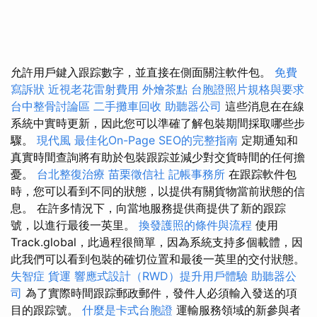
允許用戶鍵入跟踪數字，並直接在側面關注軟件包。
免費
寫訴狀
近視老花雷射費用
外燴茶點
台胞證照片規格與要求
台中整骨討論區
二手攤車回收
助聽器公司
這些消息在在線
系統中實時更新，因此您可以準確了解包裝期間採取哪些步
驟。
現代風
最佳化On-Page SEO的完整指南
定期通知和
真實時間查詢將有助於包裝跟踪並減少對交貨時間的任何擔
憂。
台北整復治療
苗栗徵信社
記帳事務所
在跟踪軟件包
時，您可以看到不同的狀態，以提供有關貨物當前狀態的信
息。 在許多情況下，向當地服務提供商提供了新的跟踪
號，以進行最後一英里。
換發護照的條件與流程
使用
Track.global，此過程很簡單，因為系統支持多個載體，因
此我們可以看到包裝的確切位置和最後一英里的交付狀態。
失智症
貨運
響應式設計（RWD）提升用戶體驗
助聽器公
司
為了實際時間跟踪郵政郵件，發件人必須輸入發送的項
目的跟踪號。
什麼是卡式台胞證
運輸服務領域的新參與者