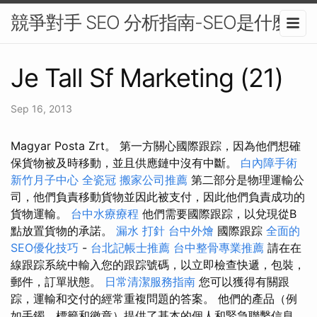
競爭對手 SEO 分析指南-SEO是什麼
Je Tall Sf Marketing (21)
Sep 16, 2013
Magyar Posta Zrt。 第一方關心國際跟踪，因為他們想確
保貨物被及時移動，並且供應鏈中沒有中斷。
白內障手術
新竹月子中心
全瓷冠
搬家公司推薦
第二部分是物理運輸公
司，他們負責移動貨物並因此被支付，因此他們負責成功的
貨物運輸。
台中水療療程
他們需要國際跟踪，以兌現從B
點放置貨物的承諾。
漏水 打針
台中外燴
國際跟踪
全面的
SEO優化技巧
-
台北記帳士推薦
台中整骨專業推薦
請在在
線跟踪系統中輸入您的跟踪號碼，以立即檢查快遞，包裝，
郵件，訂單狀態。
日常清潔服務指南
您可以獲得有關跟
踪，運輸和交付的經常重複問題的答案。 他們的產品（例
如手鐲，標籤和徽章）提供了基本的個人和緊急聯繫信息，