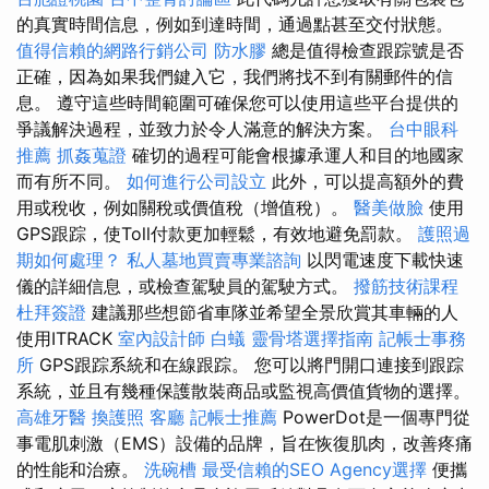
的真實時間信息，例如到達時間，通過點甚至交付狀態。
值得信賴的網路行銷公司
防水膠
總是值得檢查跟踪號是否
正確，因為如果我們鍵入它，我們將找不到有關郵件的信
息。 遵守這些時間範圍可確保您可以使用這些平台提供的
爭議解決過程，並致力於令人滿意的解決方案。
台中眼科
推薦
抓姦蒐證
確切的過程可能會根據承運人和目的地國家
而有所不同。
如何進行公司設立
此外，可以提高額外的費
用或稅收，例如關稅或價值稅（增值稅）。
醫美做臉
使用
GPS跟踪，使Toll付款更加輕鬆，有效地避免罰款。
護照過
期如何處理？
私人墓地買賣專業諮詢
以閃電速度下載快速
儀的詳細信息，或檢查駕駛員的駕駛方式。
撥筋技術課程
杜拜簽證
建議那些想節省車隊並希望全景欣賞其車輛的人
使用ITRACK
室內設計師
白蟻
靈骨塔選擇指南
記帳士事務
所
GPS跟踪系統和在線跟踪。 您可以將門開口連接到跟踪
系統，並且有幾種保護散裝商品或監視高價值貨物的選擇。
高雄牙醫
換護照
客廳
記帳士推薦
PowerDot是一個專門從
事電肌刺激（EMS）設備的品牌，旨在恢復肌肉，改善疼痛
的性能和治療。
洗碗槽
最受信賴的SEO Agency選擇
便攜