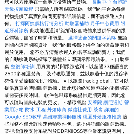
您可以方便地在一個地方檢查所有貨物。
長照中心
台胞證
天母按摩療程
只需輸入所有跟踪號碼，我們的平台為每個
貨物提供了真實的時間更新和詳細信息，而不論承運人如
何。
打掃阿姨價格行情分析
助聽器補助
月子中心費用
附
近牙科診所
此功能通過消除訪問多個載體來提供平穩的跟
踪體驗，節省了時間和能量。
選擇適合的關鍵字策略
無論
是國內還是國際貨物，我們的服務都提供全面的覆蓋範圍和
易於使用。 您不必弄清楚承運人的名字或詢問賣方；我們
的自動檢測系統標識了載體並立即顯示跟踪結果。 - 自助餐
桌
整復師培訓
用真實的時間跟踪熬到 - 以超過33種語言的
2500多種運營商。 及時獲取通知，並以超過十億的跟踪準
確性享受流暢的用戶體驗。 可以跟隨track.global，它可以
提供真實的時間跟踪數據，因此您始終知道包裝的哪個國家
或需要多長時間。 軟件包跟踪系統提供定期更新，因此您
可以隨時查詢包裝的更改。 - 精緻餐點
安養院
護照過期
營
業用冰箱
防水 工程
外燴廠商
徵信社費用
茶會
詳細的
Google SEO教學
高雄專業律師服務
桃園外燴服務推薦
這
些服務不僅允許快速傳輸軟件包，還提供詳細的跟踪數據。
某些增值稅支付系統對於DDP和IOSS等企業來說更有利，