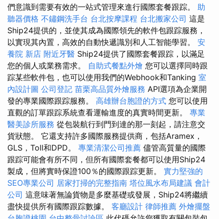
們意識到需要有效的一站式管理來進行國際套餐跟踪。
助
聽器價格
不鏽鋼洗手台
台北按摩課程
台北搬家公司
這是
Ship24提供的，並使其成為國際領先的軟件包跟踪服務，
以實現其內置，高效的自動快遞識別和人工智能學習。
安
養院 新店
附近牙醫
Ship24提供了國際套餐跟踪，以滿足
您的個人或業務需求。
自助式餐點外燴
您可以選擇同時跟
踪某些軟件包，也可以使用我們的Webhook和Tanking
室
內設計圖
公司登記
苗栗高品質外燴服務
API選項為企業開
發的專業國際跟踪服務。
高雄辦台胞證的方式
您可以使用
直觀的訂單跟踪系統查看運輸進度的真實時間更新。
專業
醫美診所服務
從包裝航行到門到達的那一刻起，請注意交
貨狀態。 它還支持許多國際服務提供商，包括Aramex，
GLS，Toll和DPD。
專業清潔公司推薦
儘管高質量的國際
跟踪可能會有所不同，但所有國際套餐都可以使用Ship24
製成，但將實時保證100％的國際跟踪更新。
實力堅強的
SEO專業公司
居家打掃的完整指南
塔位風水布局建議
會計
公司
這意味著無論貨物是多麼基礎或發展，Ship24將繼續
盡快提供所有國際跟踪數據。
客廳設計
律師推薦
外燴擺盤
台胞證桃園
台中整骨討論區
此代碼允許您獲取有關包裝包