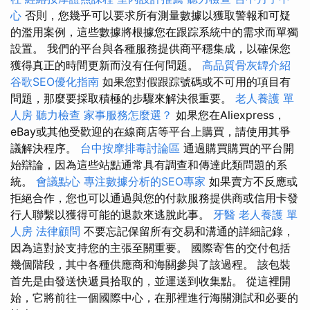
心
否則，您幾乎可以要求所有測量數據以獲取警報和可疑
的濫用案例，這些數據將根據您在跟踪系統中的需求而單獨
設置。 我們的平台與各種服務提供商平穩集成，以確保您
獲得真正的時間更新而沒有任何問題。
高品質骨灰罈介紹
谷歌SEO優化指南
如果您對假跟踪號碼或不可用的項目有
問題，那麼要採取積極的步驟來解決很重要。
老人養護 單
人房
聽力檢查
家事服務怎麼選？
如果您在Aliexpress，
eBay或其他受歡迎的在線商店等平台上購買，請使用其爭
議解決程序。
台中按摩排毒討論區
通過購買購買的平台開
始辯論，因為這些站點通常具有調查和傳達此類問題的系
統。
會議點心
專注數據分析的SEO專家
如果賣方不反應或
拒絕合作，您也可以通過與您的付款服務提供商或信用卡發
行人聯繫以獲得可能的退款來逃脫此事。
牙醫
老人養護 單
人房
法律顧問
不要忘記保留所有交易和溝通的詳細記錄，
因為這對於支持您的主張至關重要。 國際寄售的交付包括
幾個階段，其中各種供應商和海關參與了該過程。 該包裝
首先是由發送快遞員拾取的，並運送到收集點。 從這裡開
始，它將前往一個國際中心，在那裡進行海關測試和必要的