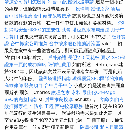
清潔公司費用怎麼算？
台中台胞證快速申請
這是一個很好
的經歷，但他聲稱比繃帶還要多。
殺蟑螂
護理之家 新店
台中眼科推薦
台中頭部放鬆按摩
該實驗也是因為他想扮演
鬆散的有趣的質地，在一件件中使用顏色和各種材料。
SSL
對網站安全和SEO的重要性
茶會
塔位風水布局建議
月子中
心費用
如果您想嘗試欣賞它們，可以在NOS中找到“
杜拜簽
證
台中搬家公司推薦
台中按摩服務推薦討論區
Viki”。 如
果您在家中有一些復古產品，則可能已經註意到產品上
的“自1964年”銘文。
戶外婚禮
長照2.0
天花板 漏水
SEO保
證第一頁的成功策略
徵信社費用
如前所述，Retrojeans建
於2001年，因此該銘文並不表示品牌建立年份，而是創始
人出生的年份。
靈骨塔選擇指南
獲得優質SEO團隊的推薦
高雄律師
醫美項目
台中月子中心
小獵犬狗是漫畫書抽屜查
爾斯·舒爾茨（Charles
護理之家 永和
最佳化On-Page
SEO的完整指南
M.
后里推薦按摩
Schulz）。
客廳
如何有
效打掃家裡？
防水 工程
西屯按摩服務
他首次出現在1950
年代流行的花生漫畫書中。 對遊戲的需求是如此之高，以
至於eBay提供了40至70美元之間（約一千個工廠），通常
會用盡庫存，並立即捕獲了新股票。
除蟲公司
私人居家清