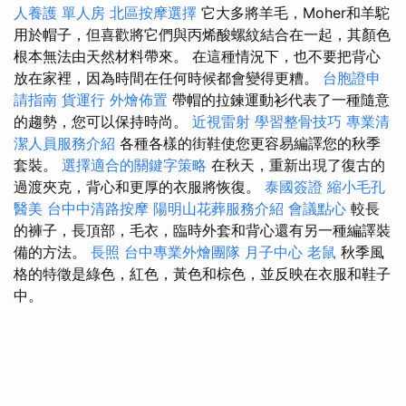
人養護 單人房
北區按摩選擇
它大多將羊毛，Moher和羊駝
用於帽子，但喜歡將它們與丙烯酸螺紋結合在一起，其顏色
根本無法由天然材料帶來。 在這種情況下，也不要把背心
放在家裡，因為時間在任何時候都會變得更糟。
台胞證申
請指南
貨運行
外燴佈置
帶帽的拉鍊運動衫代表了一種隨意
的趨勢，您可以保持時尚。
近視雷射
學習整骨技巧
專業清
潔人員服務介紹
各種各樣的街鞋使您更容易編譯您的秋季
套裝。
選擇適合的關鍵字策略
在秋天，重新出現了復古的
過渡夾克，背心和更厚的衣服將恢復。
泰國簽證
縮小毛孔
醫美
台中中清路按摩
陽明山花葬服務介紹
會議點心
較長
的褲子，長頂部，毛衣，臨時外套和背心還有另一種編譯裝
備的方法。
長照
台中專業外燴團隊
月子中心
老鼠
秋季風
格的特徵是綠色，紅色，黃色和棕色，並反映在衣服和鞋子
中。