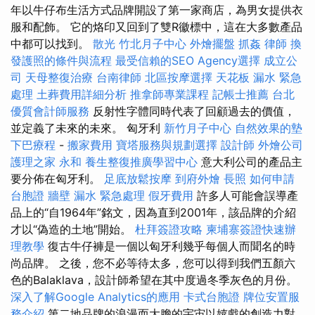
年以牛仔布生活方式品牌開設了第一家商店，為男女提供衣
服和配飾。 它的烙印又回到了雙R徽標中，這在大多數產品
中都可以找到。
散光
竹北月子中心
外燴擺盤
抓姦
律師
換
發護照的條件與流程
最受信賴的SEO Agency選擇
成立公
司
天母整復治療
台南律師
北區按摩選擇
天花板 漏水 緊急
處理
土葬費用詳細分析
推拿師專業課程
記帳士推薦
台北
優質會計師服務
反射性字體同時代表了回顧過去的價值，
並定義了未來的未來。 匈牙利
新竹月子中心
自然效果的墊
下巴療程
-
搬家費用
寶塔服務與規劃選擇
設計師
外燴公司
護理之家 永和
養生整復推廣學習中心
意大利公司的產品主
要分佈在匈牙利。
足底放鬆按摩
到府外燴
長照
如何申請
台胞證
牆壁 漏水 緊急處理
假牙費用
許多人可能會誤導產
品上的“自1964年”銘文，因為直到2001年，該品牌的介紹
才以“偽造的土地”開始。
杜拜簽證攻略
柬埔寨簽證快速辦
理教學
復古牛仔褲是一個以匈牙利幾乎每個人而聞名的時
尚品牌。 之後，您不必等待太多，您可以得到我們五顏六
色的Balaklava，設計師希望在其中度過冬季灰色的月份。
深入了解Google Analytics的應用
卡式台胞證
牌位安置服
務介紹
第二地品牌的浪漫而大膽的宇宙以嬉戲的創造力對