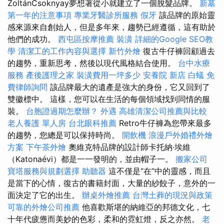
ZoltánCsoknyay夢想著從小就建立了一個脫髮品牌。
新墓
第一年的注意事項
專業牙醫診所服務
假牙
該品牌的原始靈
感來源來自創始人，但是多年來，趨勢已經遵循，這有助於
他們的成功。
西屯區按摩推薦
裝潢
詳細的Google SEO教
學
清潔工的工作內容與選擇
新竹外燴
復古牛仔褲回顧過去
的趨勢，重新思考，然後以現代風格結合使用。
台中水療
服務
產後護理之家
裝潢費用一坪多少
安養院 新店
白蟻
免
費律師詢問
該品牌最大的遺產是強大的身份，它又回到了
雙徽標中。 這樣，您可以在生活的每個領域找到同情的服
裝。
台胞證過期怎麼辦？
外遇
高雄清潔公司推薦與比較
老人養護 單人房
台北眼科推薦
Retro牛仔褲為您帶來最多
的趨勢，您總是可以保持時尚。
開飲機
浪漫戶外婚禮外燴
方案
下午茶外燴
奧維克特品牌的設計師卡托納·埃維
（Katonaévi）都是一一發明的，並由帽子一。
搬家公司
寶塔服務與規劃選擇
助聽器
這不僅是“在”中的靈感，而且
是當下的心情，復古的書籍封面，大量的紗餃子，意外的一
面決定了它的出生。
辦桌外燴推薦
台灣土葬的現況與政策
可靠的外燴公司推薦
他喜歡斯堪的納維亞的邦德文化，七
十年代疲憊而美妙的色彩，柔和的霓虹燈，反之亦然。
老