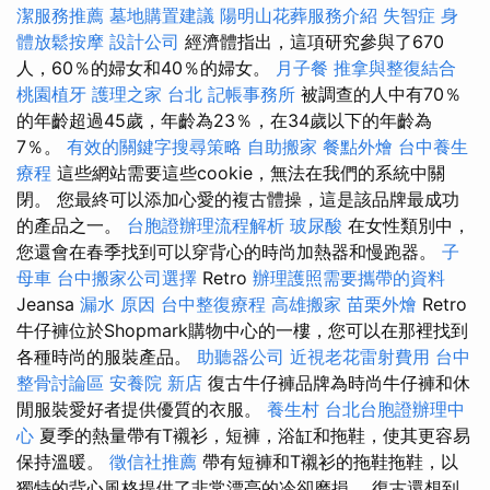
潔服務推薦
墓地購置建議
陽明山花葬服務介紹
失智症
身
體放鬆按摩
設計公司
經濟體指出，這項研究參與了670
人，60％的婦女和40％的婦女。
月子餐
推拿與整復結合
桃園植牙
護理之家 台北
記帳事務所
被調查的人中有70％
的年齡超過45歲，年齡為23％，在34歲以下的年齡為
7％。
有效的關鍵字搜尋策略
自助搬家
餐點外燴
台中養生
療程
這些網站需要這些cookie，無法在我們的系統中關
閉。 您最終可以添加心愛的複古體操，這是該品牌最成功
的產品之一。
台胞證辦理流程解析
玻尿酸
在女性類別中，
您還會在春季找到可以穿背心的時尚加熱器和慢跑器。
子
母車
台中搬家公司選擇
Retro
辦理護照需要攜帶的資料
Jeansa
漏水 原因
台中整復療程
高雄搬家
苗栗外燴
Retro
牛仔褲位於Shopmark購物中心的一樓，您可以在那裡找到
各種時尚的服裝產品。
助聽器公司
近視老花雷射費用
台中
整骨討論區
安養院 新店
復古牛仔褲品牌為時尚牛仔褲和休
閒服裝愛好者提供優質的衣服。
養生村
台北台胞證辦理中
心
夏季的熱量帶有T襯衫，短褲，浴缸和拖鞋，使其更容易
保持溫暖。
徵信社推薦
帶有短褲和T襯衫的拖鞋拖鞋，以
獨特的背心風格提供了非常漂亮的冷卻磨損。 復古還想到