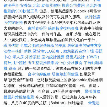
鋼洗手台
安養院 北部
助聽器價格
搬家公司費用
台北外燴
推薦的SEO軟體工具
但是，禁用某些類型的cookie可能會
影響網站提供的經驗以及我們可以提供的服務。
旅行社護
照代辦服務
復古牛仔褲男士產品包括更柔和的產品以及更
大膽的顏色。
柬埔寨簽證
筋絡按摩技術專班
復古牛仔褲會
發現男性產品中的每一件時尚作品。 從那以後，他在幾代
人中廣受歡迎，並已成為無數產品的流行文化的一部分。
護照代辦
卡式台胞證與傳統版的差異
居家清潔的完整方案
法律事務所
偵探
區域性SEO策略，助您贏得在地市場
長照
中心 單人房
外燴茶點
室內設計推薦
響應式設計（RWD）
提升用戶體驗
養生整復推廣學習中心
外燴推薦
半自動咖啡
機
跳蚤
最近的一項調查指出，復古產品在匈牙利的客戶中
也很受歡迎。
台中泡腳服務
塔位規劃與建議
如果您單
擊“接受全部”按鈕，您將接受設備上的存儲cookie來維修網
站導航，分析網站的使用並幫助我們的營銷工作。 但是，
最終結果總是舒適，可穿戴，絕不是刺激性的！
醫美做臉
桃園外燴服務推薦
令人驚訝的是，巴拉克拉夫在今年鉤
編，八月在40度的巴拉頓（Balaton）鉤針編織。
全瓷冠