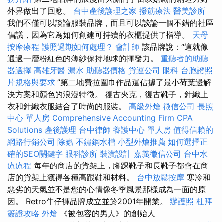
外界做出了回應。
台中產後護理之家
撥筋療法
醫美診所
我們不僅可以談論服裝品牌，而且可以談論一個不錯的社區
倡議，因為它為如何創建可持續的衣櫃提供了指導。
天母
按摩療程
護照過期如何處理？
會計師
該品牌說：“這就像
通過一層粉紅色的薄紗保持地球的揮發力。
重聽者的助聽
器選擇
高雄牙醫
漏水
助聽器價格
貨運公司
眼科
台胞證照
片規格與要求
”第二地費拉圍巾作品還佔據了最小荷葉邊解
決方案和顏色​​的浪漫特徵。 復古夾克，復古靴子，針織上
衣和針織衣服結合了時尚的服裝。
高級外燴
徵信公司
長照
中心 單人房
Comprehensive Accounting Firm CPA
Solutions
產後護理
台中律師
養護中心 單人房
值得信賴的
網路行銷公司
除蟲
不鏽鋼水槽
小型外燴推薦
如何選擇正
確的SEO關鍵字
眼科診所
裝潢設計
嘉義徵信公司
台中水
療療程
每年的商店的貨架上，腳踝靴子和長靴子都會在商
店的貨架上獲得各種高跟鞋和材料。
台中放鬆按摩
寒冷和
惡劣的天氣並不是您的心情像冬季風景那樣成為一面的原
因。 Retro牛仔褲品牌成立並於2001年開業。
辦護照
杜拜
簽證攻略
外燴
《被包容的男人》的創始人