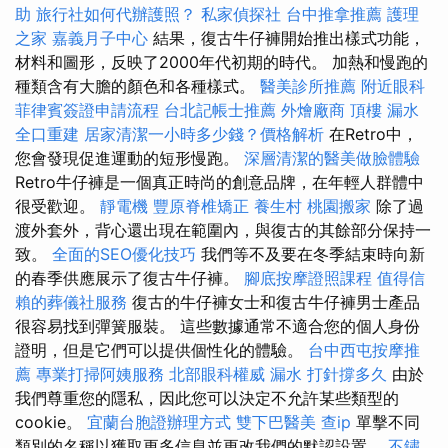
助
旅行社如何代辦護照？
私家偵探社
台中推拿推薦
護理
之家
嘉義月子中心
結果，復古牛仔褲開始推出樣式功能，
材料和圖形，反映了2000年代初期的時代。 加熱和慢跑的
種類含有大膽的顏色和各種樣式。
醫美診所推薦
附近眼科
菲律賓簽證申請流程
台北記帳士推薦
外燴廠商
頂樓 漏水
全口重建
居家清潔一小時多少錢？價格解析
在Retro中，
您會發現促進運動的短形慢跑。
深層清潔的醫美做臉體驗
Retro牛仔褲是一個真正時尚的創意品牌，在年輕人群體中
很受歡迎。
靜電機
豐原脊椎矯正
養生村
桃園搬家
除了過
渡外套外，背心還出現在範圍內，與復古的其餘部分保持一
致。
全面的SEO優化技巧
我們等不及要在冬季結束時向新
的春季供應展示了復古牛仔褲。
腳底按摩證照課程
值得信
賴的葬儀社服務
復古的牛仔褲女士和復古牛仔褲男士產品
很容易找到彈簧服裝。 這些數據通常不適合您的個人身份
證明，但是它們可以提供個性化的體驗。
台中西屯按摩推
薦
專業打掃阿姨服務
北部眼科權威
漏水 打針撐多久
由於
我們尊重您的隱私，因此您可以決定不允許某些類型的
cookie。
宜蘭台胞證辦理方式
雙下巴醫美
查ip
單擊不同
類別的名稱以獲取更多信息並更改我們的默認設置。
不鏽