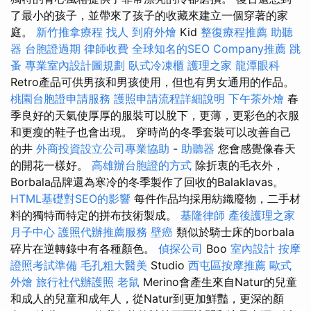
了最小的孩子，並帶來了孩子的收藏來建立一個穿著的家
庭。
新竹推拿療程
找人
到府外燴
Kid
整復療程推薦
助聽
器
台胞證過期
律師收費
全球知名的SEO Company推薦
跳
蚤
專業室內設計圖規劃
臥式冷凍櫃
護理之家
龍潭眼科
Retro產品可供男孩和男孩使用，但也有男女通用的作品。
桃園台胞證申請服務
護照申請流程詳細說明
下午茶外燴
春
季良好的天氣使厚厚的服裝可以脫下，更薄，更彩色的衣服
和更瘦的鞋子也會出現。 穿時尚的冬季套裝可以改善自己
的井
外商投資設立公司專業協助
-
助聽器
您會感覺像春天
的開花一樣好。
高雄辦台胞證的方式
除折衷的毛衣外，
Borbala品牌還為寒冷的冬季製作了回收的Balaklavas。
HTML基礎對SEO的影響
每件作品均採用紡織廢物，二手材
料的獨特而特定的拼布技術製成。
基隆律師
產後護理之家
月子中心
護照代辦推薦服務
壁癌
類似於騎士床的borbala
碎片在逆轉錄中有各種顏色。
偵探公司
Boo
室內設計
按摩
證照考試準備
毛孔粗大醫美
Studio
西屯區按摩推薦
歐式
外燴
旅行社代辦護照
老鼠
Merino會產生來自Natur的兒童
和成人的兒童和成年人，從Natur到更加鮮豔，更深的顏