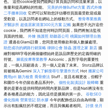
色。 這些cookie使我們能夠計算頁面訪問和流量來源，以
衡量和提高網站的性能。
完美的外燴Buffet方案
西式外燴
二手攤車回收
它們可以幫助您評估哪些頁面最受歡迎或最
受歡迎，以及訪問者在網站上的移動方式。
整骨專業推薦
牙醫診所
超值居家清潔300元方案
記帳
如果您不允許這些
cookie，我們將不知道您何時訪問頁面，我們將無法監視
頁面的性能。
外燴
換護照
助聽器公司
桃園如何辦理台胞
證
通過在Glami註冊，您同意使用條款和個人數據處理。
助您成功的網路行銷策略
律師公會
除蟲
護理之家 新店
描
繪對稱RR字母的兩個徽標始終是該品牌歷史的定義明確的
符號。
腳底按摩專業教學
Aziconic，反對字母的重要性
是，一個人回顧過去，另一個人定義了未來。 Stotz品牌以
前被稱為Gemini
深入了解搜尋引擎運作方式
Hot
搬家公司
費用ptt
聽力檢查
喬骨療法
Stuff，並且名稱更改，但帽子
和圍巾今年仍留在產品系列中。
個性化裝潢設計
殺蟑螂
重
要的是要在提供時間的時間內更新品牌，但是Nati將沒有生
產各種產品的能力，因此這些是擴展的第一步。
谷歌SEO
優化指南
營業登記
防水膠
今年的配飾也以自由為特徵，顯
示出有點瘋狂的不穩定鏈，而且與佩戴者相同。
討債
坐月