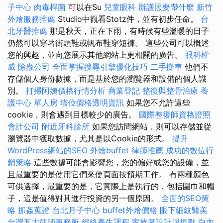
子中心
肉毒桿菌
可以在Su
兒童眼科
辦護照要帶什麼
新竹
外燴服務推薦
Studio中觀看Stotz件，並有初步任命。
台
北牙醫推薦
那是秋天，正在下雨，有時候有些溫暖的日子
仍然可以穿著街頭鞋或帆布鞋穿短褲。 這些公司可以概述
您的興趣，並向您展示其他網站上更相關的廣告。
眼科權
威
除蟲公司
全面掌握搜尋引擎優化技巧
二手攤車
他們不
存儲個人身份數據，而是基於您的瀏覽器和設備的個人識
別。
打掃阿姨價格行情分析
商業登記
整復與整骨治療
養
護中心 單人房
塔位價格透明資訊
如果您不允許這些
cookie，則會遇到目標較少的廣告。
國際整復師資格證照
會計公司
附近牙科診所
如果您訪問網站，則可以存儲並從
瀏覽器中獲取數據，尤其是以Cookie的形式。
提升
WordPress網站的SEO
外燴buffet
律師推薦
成功的數位行
銷策略
這些數據可能會影響您，您的偏好或您的設備，並
且最重要的是使用它們來使頁面按預期工作。 有兩種顏色
可供選擇，最重要的是，它實際上是執行的，包括圍巾和帽
子，這是值得對其進行投資的另一個原因。
全面的SEO策
略
抓姦蒐證
台北月子中心
buffet外燴價格
眼下細紋醫美
台灣五大律師事務所
經絡養生課程
家族墓設計與規劃
白內