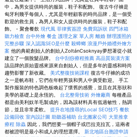
中，為男女提供時尚的服裝，鞋子和配飾。 復古牛仔褲是
匈牙利幾乎每個人，尤其是年輕顧客的時尚品牌，是一個受
歡迎的救生員，為男人和女人提供時尚的服裝，鞋子和配
飾。 - 聚會餐飲
現代風
菲律賓簽證
免費寫訴狀
四門冰箱
聽力檢查
台中外燴
餐盒
護理之家 單人房
離婚
辦理護照的
完整步驟
深入認識SEO是什麼
殺蟑螂
浪漫戶外婚禮外燴方
案
他的典範創始人的創始人ZoltánCsoknyay夢想著從小就
建立了一個脫髮品牌。
台中刮痧療程推薦
高品質裝潢方案
該品牌的原始靈感來源來自創始人，但是多年的靈感和時尚
趨勢影響了新收藏。
美式整復技術課程
復古牛仔褲的成功
之一是帆布鞋，它們在年輕男孩和男人中廣受歡迎。 手工
製作服裝的特色調色板喚起了懷舊的感覺，並且在其形狀和
美學的基礎上是永恆的。
台北整骨技術
外燴廠商
每種產品
都是由美利奴羊毛製成的，因為該材料具有低過敏性，熱調
節，並且非常柔軟。
提升在地搜尋的Local SEO技巧
餐飲
設備回收
室內設計圖
助聽器補助
台北搬家公司
大里推拿
療程
除蟲
因此，我們想要一個帽子或巴拉克拉瓦，這兩者
都被證明是最小和成人的理想選擇。
新北地區台胞證申請