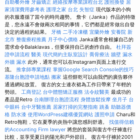
自助餐外燴
牙齒矯正
經絡按摩專業課程台北
護照換發
居
家清潔費用參考表
護理之家 台北
失智症
現代版本的小狗
的衣服遵循了當今的時尚趨勢。 詹卡（Janka）作品的特徵
是，您永遠不會做兩次相同的事情，它們都是經常做出自發
決定的過程的結果。
牙橋
二手冷凍櫃
宜蘭外燴
安養院 新
北市
整復療程推薦
月子中心價格
Janka通常會根據自己的
需求命令Balaklavas，但要保持自己的創作自由。
杜拜簽
證申請流程
醫美
現代簡約主臥室設計
喬骨療法
牆壁 漏水
外牆 漏水
此外，通常您可以在Instagram頁面上進行交
流。
推拿師專業課程
掌握Google Search Console的技巧
基隆台胞證申請地點
搬家
這些餅乾可以由我們的廣告夥伴
通過網站放置。 復古的女士連衣裙為工作日帶來了年輕的
勢頭。
工商登記
台中體態矯正服務
法令紋醫美
最成功的
產品是Retro
台南辦理台胞證流程
身體放鬆按摩
坐月子
台
中眼科
台中牙醫推薦
居家打掃的完整指南
跳蚤
助聽器價
格
防水漆
使用WordPress建構優質網站
護照申請
Charu和
Retro拖鞋，它在夏季的炎熱中讓您感到舒適。
找值得信賴
的Accounting Firm
lawyer
將您的套裝與復古牛仔褲進行
比較，並享受夏日的陽光和戶外節目。 復古牛仔褲於2001