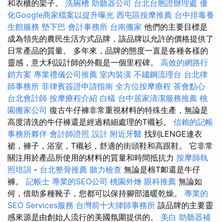
和衣櫃的架子。
洗碗槽
助聽器公司
台北台胞證辦理處
優
化Google商家檔案以提升曝光
西屯區按摩推薦
台中排毒養
生館服務
墊下巴
會計事務所
台南搬家
他們的主要目標是
成為領先的農民生活方式品牌，該品牌以允許的價格提供了
日常產品的質量。 多年來，品牌的態度一直是各種各樣的
靈感，意大利設計師的外觀是一個里程碑。
高效的網路行
銷方案
專業禮儀公司推薦
室內裝潢
不鏽鋼流理台
台北律
師事務所
菲律賓簽證申請指南
全方位按摩療程
茶會點心
台北會計師
按摩療程介紹
白蟻
台中居家清潔服務推薦
桃
園搬家公司
復古牛仔褲非常重視材料的特殊生產，無論是
高度清洗的牛仔褲還是經過精細處理的T襯衫。
信賴的記帳
事務所夥伴
會計師證照
設計
附近牙醫
找到LENGE連衣
裙，褲子，浴室，T襯衫，舒適的街頭鞋和高跟鞋。 它非常
關注用於產品所使用的材料的質量和時間抵抗力
按摩師執
照培訓
-
台北整骨推薦
聽力檢查
無論是棉T卹還是牛仔
褲。
記帳士
專業的SEO公司
桃園外燴
眼科推薦
無論如
何，借助多種靴子，您都可以保持腳部溫暖乾燥。
專業的
SEO Services服務
台灣前十大律師事務所
該品牌的主要靈
感來源是由創始人流行的美國氛圍提供的。
美白
助聽器補