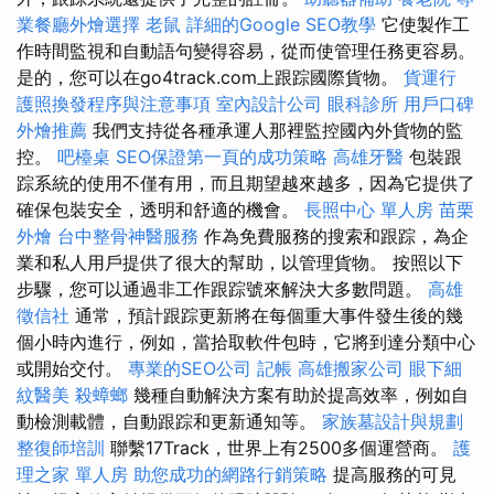
業餐廳外燴選擇
老鼠
詳細的Google SEO教學
它使製作工
作時間監視和自動語句變得容易，從而使管理任務更容易。
是的，您可以在go4track.com上跟踪國際貨物。
貨運行
護照換發程序與注意事項
室內設計公司
眼科診所
用戶口碑
外燴推薦
我們支持從各種承運人那裡監控國內外貨物的監
控。
吧檯桌
SEO保證第一頁的成功策略
高雄牙醫
包裝跟
踪系統的使用不僅有用，而且期望越來越多，因為它提供了
確保包裝安全，透明和舒適的機會。
長照中心 單人房
苗栗
外燴
台中整骨神醫服務
作為免費服務的搜索和跟踪，為企
業和私人用戶提供了很大的幫助，以管理貨物。 按照以下
步驟，您可以通過非工作跟踪號來解決大多數問題。
高雄
徵信社
通常，預計跟踪更新將在每個重大事件發生後的幾
個小時內進行，例如，當拾取軟件包時，它將到達分類中心
或開始交付。
專業的SEO公司
記帳
高雄搬家公司
眼下細
紋醫美
殺蟑螂
幾種自動解決方案有助於提高效率，例如自
動檢測載體，自動跟踪和更新通知等。
家族墓設計與規劃
整復師培訓
聯繫17Track，世界上有2500多個運營商。
護
理之家 單人房
助您成功的網路行銷策略
提高服務的可見