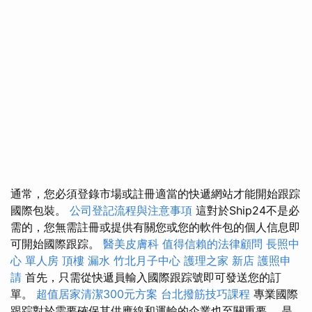
通常，您必須登錄市場或註冊適當的快遞網站才能開始跟踪
國際包裝。
公司登記流程與注意事項
這對於Ship24不是必
需的，您無需註冊或提供有關您或您的軟件包的個人信息即
可開始國際跟踪。
醫美皮膚科
值得信賴的法律顧問
長照中
心 單人房
頂樓 漏水
竹北月子中心
護理之家 新店
護照申
請
首先，只需從快遞員輸入國際跟踪號即可發送您的訂
單。
超值居家清潔300元方案
台北撥筋技巧課程
專業國際
跟踪對於需要確保其供應線和運輸的企業也至關重要。 是