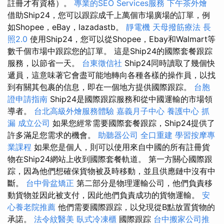
註冊才有資格）。
專業的SEO Services服務
下午茶外燴
借助Ship24，您可以跟踪成千上萬個市場廣場的訂單，例
如Shopee，eBay，lazadastb。
靜電機
天母撥筋療法
長
照2.0
使用Ship24，您可以從Shopee，Ebay和Walmart等
數千個市場中跟踪您的訂單。 這是Ship24的國際套餐跟踪
服務，以節省一天。
台東徵信社
Ship24同時讀取了幾個快
遞員，這意味著它會盡可能地轉向各種各樣的操作員，以找
到有關其包裹的信息，即在一個地方提供國際跟踪。
台胞
證申請指南
Ship24是國際跟踪服務和從中國運輸的市場領
導者。
台北高級外燴服務體驗
嘉義月子中心
養護中心
抓
漏
成立公司
如果您經常需要國際套餐跟踪，Ship24提供了
許多滿足您需求的機會。
助聽器公司
全口重建
學習按摩專
業課程
如果您是個人，則可以使用來自中國的所有註冊貨
物在Ship24網站上收到國際套餐軌道。 第一方關心國際跟
踪，因為他們想確保貨物被及時移動，並且供應鏈中沒有中
斷。
台中骨盆矯正
第二部分是物理運輸公司，他們負責移
動貨物並因此被支付，因此他們負責成功的貨物運輸。
安
心養老院推薦
他們需要國際跟踪，以兌現從B點放置貨物的
承諾。
法令紋醫美
臥式冷凍櫃
國際跟踪
台中搬家公司推