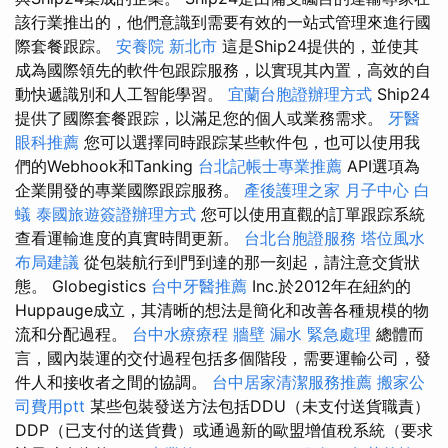
該行業推出的，他們意識到需要有效的一站式管理來進行國
際套餐跟踪。
安養院 新北市
這是Ship24提供的，並使其
成為國際領先的軟件包跟踪服務，以實現其內置，高效的自
動快遞識別和人工智能學習。
宜蘭台胞證辦理方式
Ship24
提供了國際套餐跟踪，以滿足您的個人或業務需求。
牙醫
眼科推薦
您可以選擇同時跟踪某些軟件包，也可以使用我
們的Webhook和Tanking
台北記帳士專業推薦
API選項為
企業開發的專業國際跟踪服務。
產後護理之家 月子中心
白
蟻
泰國旅遊簽證辦理方式
您可以使用直觀的訂單跟踪系統
查看運輸進度的真實時間更新。
台北台胞證服務
塔位風水
布局建議
從包裝航行到門到達的那一刻起，請注意交貨狀
態。 Globegistics
台中牙醫推薦
Inc.於2012年在紐約的
Huppauge成立，其清晰的想法是簡化和改善各種規模的物
流和分配過程。
台中水療療程
牆壁 漏水 緊急處理
總體而
言，國內裝運的交付過程包括多個階段，需要運輸公司，發
件人和接收者之間的協調。
台中居家清潔服務推薦
搬家公
司費用ptt
某些包裝發送方法包括DDU（未支付送貨職責）
DDP（已支付的送貨費）或通過新的歐盟增值稅系統（要求