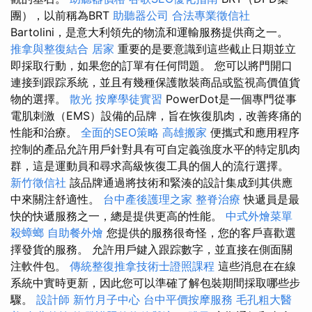
團），以前稱為BRT
助聽器公司
合法專業徵信社
Bartolini，是意大利領先的物流和運輸服務提供商之一。
推拿與整復結合
居家
重要的是要意識到這些截止日期並立
即採取行動，如果您的訂單有任何問題。 您可以將門開口
連接到跟踪系統，並且有幾種保護散裝商品或監視高價值貨
物的選擇。
散光
按摩學徒實習
PowerDot是一個專門從事
電肌刺激（EMS）設備的品牌，旨在恢復肌肉，改善疼痛的
性能和治療。
全面的SEO策略
高雄搬家
便攜式和應用程序
控制的產品允許用戶針對具有可自定義強度水平的特定肌肉
群，這是運動員和尋求高級恢復工具的個人的流行選擇。
新竹徵信社
該品牌通過將技術和緊湊的設計集成到其供應
中來關注舒適性。
台中產後護理之家
整脊治療
快遞員是最
快的快遞服務之一，總是提供更高的性能。
中式外燴菜單
殺蟑螂
自助餐外燴
您提供的服務很奇怪，您的客戶喜歡選
擇發貨的服務。 允許用戶鍵入跟踪數字，並直接在側面關
注軟件包。
傳統整復推拿技術士證照課程
這些消息在在線
系統中實時更新，因此您可以準確了解包裝期間採取哪些步
驟。
設計師
新竹月子中心
台中平價按摩服務
毛孔粗大醫