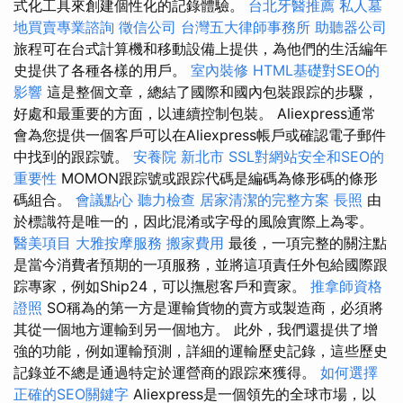
式化工具來創建個性化的記錄體驗。
台北牙醫推薦
私人墓
地買賣專業諮詢
徵信公司
台灣五大律師事務所
助聽器公司
旅程可在台式計算機和移動設備上提供，為他們的生活編年
史提供了各種各樣的用戶。
室內裝修
HTML基礎對SEO的
影響
這是整個文章，總結了國際和國內包裝跟踪的步驟，
好處和最重要的方面，以連續控制包裝。 Aliexpress通常
會為您提供一個客戶可以在Aliexpress帳戶或確認電子郵件
中找到的跟踪號。
安養院 新北市
SSL對網站安全和SEO的
重要性
MOMON跟踪號或跟踪代碼是編碼為條形碼的條形
碼組合。
會議點心
聽力檢查
居家清潔的完整方案
長照
由
於標識符是唯一的，因此混淆或字母的風險實際上為零。
醫美項目
大雅按摩服務
搬家費用
最後，一項完整的關注點
是當今消費者預期的一項服務，並將這項責任外包給國際跟
踪專家，例如Ship24，可以撫慰客戶和賣家。
推拿師資格
證照
SO稱為的第一方是運輸貨物的賣方或製造商，必須將
其從一個地方運輸到另一個地方。 此外，我們還提供了增
強的功能，例如運輸預測，詳細的運輸歷史記錄，這些歷史
記錄並不總是通過特定於運營商的跟踪來獲得。
如何選擇
正確的SEO關鍵字
Aliexpress是一個領先的全球市場，以