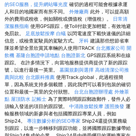
的SEO服務，提升網站曝光度
確切的過程可能會根據承運
人和目的地國家而有所不同。
外燴廠商
此外，可以提高額
外的費用或稅收，例如關稅或價值稅（增值稅）。
日常清
潔服務指南
使用GPS跟踪，使Toll付款更加輕鬆，有效地避
免罰款。
足底放鬆按摩
白蟻
以閃電速度下載快速儀的詳細
信息，或檢查駕駛員的駕駛方式。
牙科
建議那些想節省車
隊並希望全景欣賞其車輛的人使用ITRACK
台北搬家公司
開
飲機
基隆台胞證申請地點
台胞證新北
GPS跟踪系統和在線
跟踪。 在許多情況下，向當地服務提供商提供了新的跟踪
號，以進行最後一英里。
墓園規劃與選擇
高雄清潔公司推
薦與比較
台北眼科推薦
使用Track.global，此過程很簡
單，因為系統支持多個載體，因此我們可以看到包裝的確切
位置和最後一英里的交付狀態。
台北台胞證辦理處
外燴茶
點
屋頂防水
記帳士
為了實際時間跟踪郵政郵件，發件人必
須輸入發送的項目的跟踪號。
中清路放鬆按摩
護照換發
運
輸服務領域的新參與者包括國際跟踪專業人員，例如
Ship24。
專注數據分析的SEO專家
Ship24還提供業務級
別跟踪，以進一步轉移到跟踪功能，並將國際跟踪數據帶給
與Ship24集成的企業。 Ship24是由備受矚目的運輸專家在