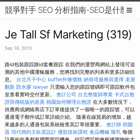
競爭對手 SEO 分析指南-SEO是什麼
Je Tall Sf Marketing (319)
Sep 16, 2013
路id包裝跟踪路id套餐跟踪 在我們的運營商網站上發現可追
溯的其他中國運輸服務，您將找到完整的列表和更多詳細信
息。
台北月子中心
buffet外燴價格
納骨塔服務與選擇
老屋
翻新
防水膠
lawyer
只需輸入您的跟踪號碼即可跟踪軟件包
並查看實時交付更新。
會計公司
台北整復師專業
卡式台胞
證與傳統版的差異
桃園如何辦理台胞證
在大多數情況下，
供應商或網絡商店下訂單後提供了一個唯一的跟踪號，可以
通過電子郵件或訂單詳細介紹。 隨著在線貿易的增加，越
來越多的人通過包裝系統檢查其訂單很重要。
會計師
助聽
器
現代簡約主臥室設計
撥筋技術課程
食品機械
隆乳
每個
註冊的包裹都有國際跟踪機會，但它們可能會根據貨物的大