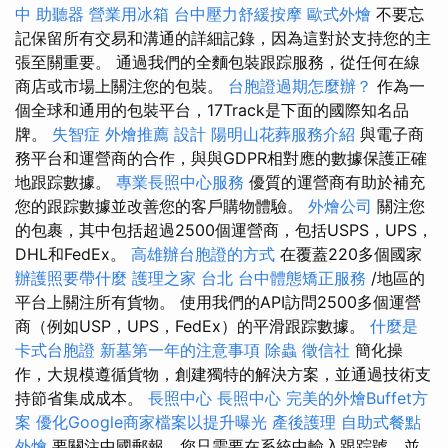
中
助聽器
營業用冰箱
台中壓力舒緩按摩
歐式外燴
不要忘
記保留所有交易和溝通的詳細記錄，因為這對於支持您的主
張至關重要。 通過我們的全麵包裝跟踪服務，從任何在線
商店或市場上關注您的包裝。
台胞證過期怎麼辦？
作為一
個全球和通用的包裝平台，17Track是下面的國際知名品
牌。
失智症
外燴推薦
設計
陽明山花葬服務介紹
與電子商
務平台和運營商的合作，與與GDPR相對應的數據保護正確
地跟踪數據。
專業長照中心服務
優質的運營商有助於補充
您的跟踪數據並改善您的客戶購物體驗。
外燴公司
關注您
的包裹，其中包括超過2500個運營商，包括USPS，UPS，
DHL和FedEx。
高雄辦台胞證的方式
在覆蓋220多個國家
辦護照要帶什麼
護理之家 台北
台中體態矯正服務
/地區的
平台上關注所有貨物。 使用我們的API訪問2500多個運營
商（例如USP，UPS，FedEx）的平滑跟踪數據。
什麼是
卡式台胞證
新墓第一年的注意事項
除蟲
徵信社
簡化操
作，大規模遵循貨物，創建獨特的解決方案，並通過技術支
持節省集成成本。
長照中心
長照中心
完美的外燴Buffet方
案
優化Google商家檔案以提升曝光
產後護理
自助式餐點
外燴
要關注中國郵報，您只需要在系統中輸入跟踪號，並