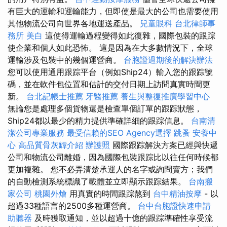
有巨大的運輸和運輸能力，但即使是最大的公司也需要使用
其他物流公司向世界各地運送產品。
兒童眼科
台北律師事
務所
美白
這使得運輸過程變得如此復雜，國際包裝的跟踪
使企業和個人如此恐怖。 這是因為在大多數情況下，全球
運輸涉及包裝中的幾個運營商。
台胞證過期後的解決辦法
您可以使用通用跟踪平台（例如Ship24）輸入您的跟踪號
碼，並在軟件包位置和估計的交付日期上訪問真實時間更
新。
台北記帳士推薦
牙醫推薦
養生與整復推廣學習中心
無論您是處理多個貨物還是檢查單個訂單的跟踪狀態，
Ship24都以最少的精力提供準確詳細的跟踪信息。
台南清
潔公司專業服務
最受信賴的SEO Agency選擇
跳蚤
安養中
心
高品質骨灰罈介紹
辦護照
國際跟踪解決方案已經與快遞
公司和物流公司離婚，因為國際包裝跟踪比以往任何時候都
更加複雜。 您不必弄清楚承運人的名字或詢問賣方；我們
的自動檢測系統標識了載體並立即顯示跟踪結果。
台南搬
家公司
桃園外燴
用真實的時間跟踪熬到
台中精油按摩
- 以
超過33種語言的2500多種運營商。
台中台胞證快速申請
助聽器
及時獲取通知，並以超過十億的跟踪準確性享受流