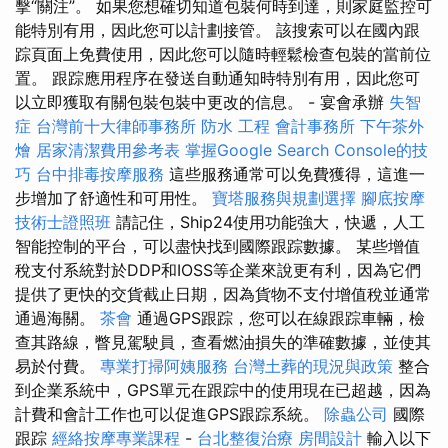
擊“關注”。 如果您想確切知道包裝何時到達，則家庭監控可
能特別有用，因此您可以計劃接管。 該搜索可以在國內跟
踪頁面上免費使用，因此您可以隨時輕鬆檢查包裝的當前位
置。 跟踪應用程序在發送自動通知時特別有用，因此您可
以立即獲取有關包裝包裝中更改的信息。 - 宴會承辦
失智
症
台灣前十大律師事務所
防水 工程
會計事務所
下午茶外
燴
居家清潔費用參考表
掌握Google Search Console的技
巧
台中排毒按摩服務
這些服務通常可以免費獲得，這進一
步增加了舒適性和可用性。
寶塔服務與規劃選擇
腳底按摩
技術士證照班
請記住，Ship24使用功能強大，快遞，人工
智能控制的平台，可以盡快找到國際跟踪數據。 某些增值
稅支付系統對於DDP和IOSS等企業來說更有利，因為它們
提供了更快的交貨截止日期，因為貨物不支付增值稅並通常
通過海關。
茶會
通過GPS跟踪，您可以在線跟踪車輛，檢
查其路線，瞥見駕駛員，查看燃油損失的準確數據，並使其
易於付費。
專業打掃阿姨服務
台灣土葬的現況與政策
整合
到企業系統中，GPS單元在跟踪中的使用現在已超越，因為
計費和會計工作也可以促進GPS跟踪系統。
除蟲公司
國際
跟踪
經絡按摩專業課程
-
台北整復治療
房間設計
輸入以下