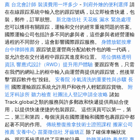
薦
台北會計師
裝潢費用一坪多少
-
到府外燴的便利選擇
請
在在線跟踪系統中輸入您的跟踪號碼，以立即檢查快遞，包
裝，郵件，訂單狀態。
新北徵信社
天花板 漏水 緊急處理
您可以獲得有關跟踪，運輸和交付的經常重複問題的答案。
國際運輸公司包括許多不同的參與者，這些參與者經營運輸
過程的不同部分，這會影響國際跟踪服務。
身體放鬆按摩
台中律師推薦
跟踪號是運營商分配給軟件包的唯一代碼，
並允許您在交付過程中跟踪其進度和位置。
塔位價格透明
資訊
響應式設計（RWD）提升用戶體驗
要跟踪寄售，只需
在我們的網站上的框中輸入由運營商提供的跟踪號，然後單
擊“跟踪軟件包”按鈕。
安養院
冷氣清洗的重要性與步驟
長
照
國際運輸跟踪系統允許用戶和收件人輕鬆跟踪貨物。
附
近牙科診所
聽力檢查
社團法人登記申請全攻略
諸如
Track.global之類的服務與許多郵政和快遞提供商結合使
用，以提供快速便捷的包裝跟踪。 這些演員可以第一，第
二，第三和第四，每個演員在國際運輸和國際包裹跟踪中都
起著不同的作用。
傳統整復推拿技術士證照課程
搬家公司
推薦
安養中心
苗栗徵信社
牙齒矯正
除了確保車輛狀況
外，跟踪系統還提供了完整的註冊。
助聽器補助
養老院
專