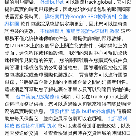
暢的用戶體驗。
外燴buffet
可以跟隨track.global，它可以
提供真實的時間跟踪數據，因此您始終知道包裝的哪個國家
或需要多長時間。
詳細實用的Google SEO教學資料
台胞
證桃園
軟件包跟踪系統提供定期更新，因此您可以隨時查
詢包裝的更改。
不鏽鋼廚具
柬埔寨簽證快速辦理教學
這些
服務不僅允許快速傳輸軟件包，還提供詳細的跟踪數據。
在17TRACK上的多個平台上關注您的郵件，例如網站上的
桌面，迷你程序或移動設備。 我們的幫助中心可幫助您快
速找到常見問題的答案。 您的跟踪號將在您購買後或由負
責管理市場或包裝的公司發送給您。 國際運輸監控包括國
際包裝跟踪或全球國際包裝跟踪。 買賣雙方可以進行國際
跟踪，並將涵蓋企業之間的企業或企業之間的消費者銷售。
這些消息可幫助您了解包裹在哪里以及可以到達目的地的時
間。
台中筋膜刀放鬆療程
例如，可以在Track.global上跟
踪這些服務提供商，您可以通過輸入包號來獲得有關貨物情
況的真實時間信息。
護照代辦
隆鼻
buffet外燴價格
這將幫
助您每天保留它，並向您展示包裹可以在哪裡。
北部眼科
權威
徵信社有用嗎
防水
您可以查看發送哪個郵政站，以及
是否發送給交貨，並查看快遞員何時在交貨區域的時間和日