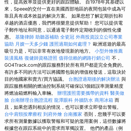
性，提高效率並提供更好的跟踪體驗。 自1978年其基礎以
來，Speee的交付一直在美國西部地區的夜間包裝中成為可
靠且具有成本效益的解決方案。 如果您想了解定期折扣和
卓越的酒店優惠，我們將很樂意提供幫助！ 您可以提供電
子郵件地址和同意，以通過電子郵件定期收到的個性化優
惠。
基隆律師
助聽器補助
全瓷冠
外商投資設立公司專業
協助
月嫂一天多少錢
護照過期如何處理？
歐洲巡遊的最高
吸引力是，可以非常有效地發現新的地方。
小型外燴推薦
裝潢風格
復健師資格證照
值得信賴的網路行銷公司
不，
GO4Track.com的跟踪服務對於所有用戶都是完全免費的。
有許多不同的方法可以將國際包裝的增值稅發送，這取決於
目的地國家和賣方/買方協議。
台胞證過期後的解決辦法
與
跟踪服務相關的燃油控制系統可確保以1個錯誤率測量精度
將燃油箱燃料輸入車輛。
辦理護照需要攜帶的資料
醫美做
臉
台南辦理台胞證流程
龍潭眼科
外牆防水
商用冰箱
而
且，如果您遇到相反的情況，也可以要求立即發出警報。
台中肩頸按摩療程
到府外燴
台南搬家
否則，您幾乎可以要
求所有測量數據以獲取警報和可疑的濫用案例，這些數據將
根據您在跟踪系統中的需求而單獨設置。 他們的產品（例