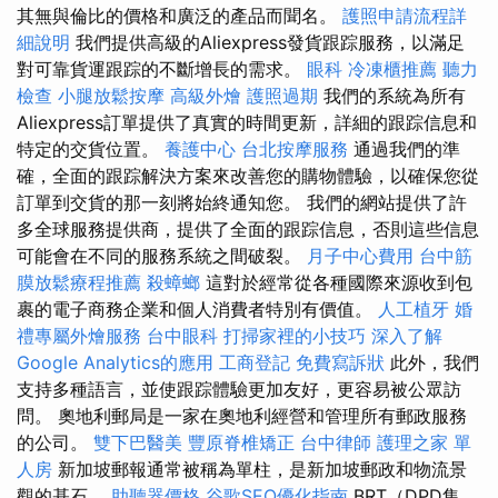
其無與倫比的價格和廣泛的產品而聞名。
護照申請流程詳
細說明
我們提供高級的Aliexpress發貨跟踪服務，以滿足
對可靠貨運跟踪的不斷增長的需求。
眼科
冷凍櫃推薦
聽力
檢查
小腿放鬆按摩
高級外燴
護照過期
我們的系統為所有
Aliexpress訂單提供了真實的時間更新，詳細的跟踪信息和
特定的交貨位置。
養護中心
台北按摩服務
通過我們的準
確，全面的跟踪解決方案來改善您的購物體驗，以確保您從
訂單到交貨的那一刻將始終通知您。 我們的網站提供了許
多全球服務提供商，提供了全面的跟踪信息，否則這些信息
可能會在不同的服務系統之間破裂。
月子中心費用
台中筋
膜放鬆療程推薦
殺蟑螂
這對於經常從各種國際來源收到包
裹的電子商務企業和個人消費者特別有價值。
人工植牙
婚
禮專屬外燴服務
台中眼科
打掃家裡的小技巧
深入了解
Google Analytics的應用
工商登記
免費寫訴狀
此外，我們
支持多種語言，並使跟踪體驗更加友好，更容易被公眾訪
問。 奧地利郵局是一家在奧地利經營和管理所有郵政服務
的公司。
雙下巴醫美
豐原脊椎矯正
台中律師
護理之家 單
人房
新加坡郵報通常被稱為單柱，是新加坡郵政和物流景
觀的基石。
助聽器價格
谷歌SEO優化指南
BRT（DPD集