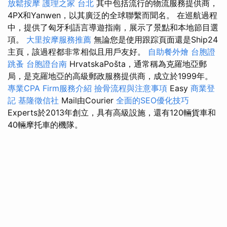
放鬆按摩
護理之家 台北
其中包括流行的物流服務提供商，
4PX和Yanwen，以其廣泛的全球聯繫而聞名。 在巡航過程
中，提供了匈牙利語言導遊指南，展示了景點和本地節目選
項。
大里按摩服務推薦
無論您是使用跟踪頁面還是Ship24
主頁，該過程都非常相似且用戶友好。
自助餐外燴
台胞證
跳蚤
台胞證台南
HrvatskaPošta，通常稱為克羅地亞郵
局，是克羅地亞的高級郵政服務提供商，成立於1999年。
專業CPA Firm服務介紹
撿骨流程與注意事項
Easy
商業登
記
基隆徵信社
Mail由Courier
全面的SEO優化技巧
Experts於2013年創立，具有高級設施，還有120輛貨車和
40輛摩托車的機隊。