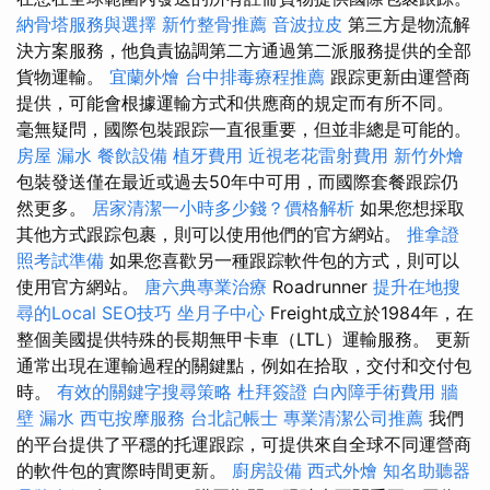
納骨塔服務與選擇
新竹整骨推薦
音波拉皮
第三方是物流解
決方案服務，他負責協調第二方通過第二派服務提供的全部
貨物運輸。
宜蘭外燴
台中排毒療程推薦
跟踪更新由運營商
提供，可能會根據運輸方式和供應商的規定而有所不同。
毫無疑問，國際包裝跟踪一直很重要，但並非總是可能的。
房屋 漏水
餐飲設備
植牙費用
近視老花雷射費用
新竹外燴
包裝發送僅在最近或過去50年中可用，而國際套餐跟踪仍
然更多。
居家清潔一小時多少錢？價格解析
如果您想採取
其他方式跟踪包裹，則可以使用他們的官方網站。
推拿證
照考試準備
如果您喜歡另一種跟踪軟件包的方式，則可以
使用官方網站。
唐六典專業治療
Roadrunner
提升在地搜
尋的Local SEO技巧
坐月子中心
Freight成立於1984年，在
整個美國提供特殊的長期無甲卡車（LTL）運輸服務。 更新
通常出現在運輸過程的關鍵點，例如在拾取，交付和交付包
時。
有效的關鍵字搜尋策略
杜拜簽證
白內障手術費用
牆
壁 漏水
西屯按摩服務
台北記帳士
專業清潔公司推薦
我們
的平台提供了平穩的托運跟踪，可提供來自全球不同運營商
的軟件包的實際時間更新。
廚房設備
西式外燴
知名助聽器