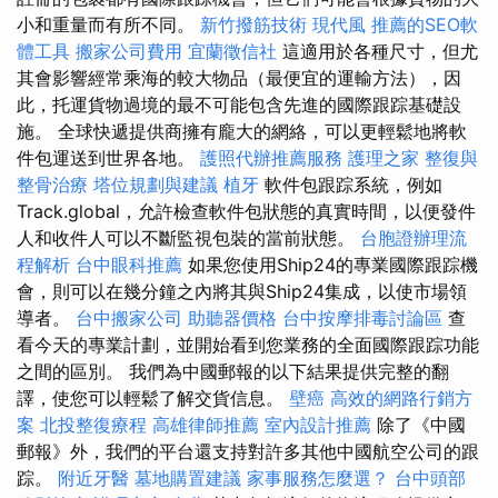
小和重量而有所不同。
新竹撥筋技術
現代風
推薦的SEO軟
體工具
搬家公司費用
宜蘭徵信社
這適用於各種尺寸，但尤
其會影響經常乘海的較大物品（最便宜的運輸方法），因
此，托運貨物過境的最不可能包含先進的國際跟踪基礎設
施。 全球快遞提供商擁有龐大的網絡，可以更輕鬆地將軟
件包運送到世界各地。
護照代辦推薦服務
護理之家
整復與
整骨治療
塔位規劃與建議
植牙
軟件包跟踪系統，例如
Track.global，允許檢查軟件包狀態的真實時間，以便發件
人和收件人可以不斷監視包裝的當前狀態。
台胞證辦理流
程解析
台中眼科推薦
如果您使用Ship24的專業國際跟踪機
會，則可以在幾分鐘之內將其與Ship24集成，以使市場領
導者。
台中搬家公司
助聽器價格
台中按摩排毒討論區
查
看今天的專業計劃，並開始看到您業務的全面國際跟踪功能
之間的區別。 我們為中國郵報的以下結果提供完整的翻
譯，使您可以輕鬆了解交貨信息。
壁癌
高效的網路行銷方
案
北投整復療程
高雄律師推薦
室內設計推薦
除了《中國
郵報》外，我們的平台還支持對許多其他中國航空公司的跟
踪。
附近牙醫
墓地購置建議
家事服務怎麼選？
台中頭部