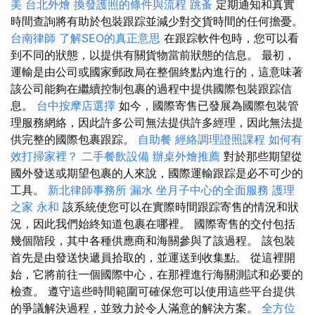
美
台北外燴
換發護照的條件與流程
跳蚤
定期通知和真實
時間查詢將有助於包裝跟踪並減少對交貨時間的任何擔憂。
台南律師
了解SEO的真正意思
在跟踪軟件包時，您可以看
到不同的狀態，以提供有關貨物當前狀態的信息。 最初，
運輸是由公司或國家郵政局在整個終點內進行的，這意味著
該公司能夠在繼續控制包裹的過程中提供國際包裝跟踪信
息。
台中按摩店選擇
如今，國際寄售已發展為國際包裝管
理服務網絡，因此許多公司無法提供許多經理，因此無法提
供完整的國際包裹跟踪。
自助餐
經絡調理證照課程
如何有
效打掃家裡？
二手餐飲設備
辦桌外燴推薦
對於那些期望從
國外發送或期望包裹的人來說，國際運輸跟踪是必不可少的
工具。
新北律師事務所
漏水
坐月子中心的全面服務
護理
之家 永和
該系統使您可以在實際時間跟踪寄售的情況和狀
況，因此我們始終知道包裹在哪裡。 國際寄售的交付包括
幾個階段，其中各種供應商和海關參與了該過程。 該包裝
首先是由發送快遞員拾取的，並運送到收集點。 從這裡開
始，它將前往一個國際中心，在那裡進行海關測試和必要的
檢查。 遵守這些時間範圍可確保您可以使用這些平台提供
的爭議解決過程，並致力於令人滿意的解決方案。
全方位