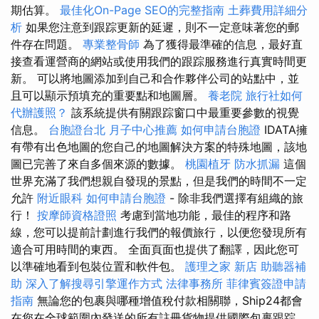
期估算。
最佳化On-Page SEO的完整指南
土葬費用詳細分
析
如果您注意到跟踪更新的延遲，則不一定意味著您的郵
件存在問題。
專業整骨師
為了獲得最準確的信息，最好直
接查看運營商的網站或使用我們的跟踪服務進行真實時間更
新。 可以將地圖添加到自己和合作夥伴公司的站點中，並
且可以顯示預填充的重要點和地圖層。
養老院
旅行社如何
代辦護照？
該系統提供有關跟踪窗口中最重要參數的視覺
信息。
台胞證台北
月子中心推薦
如何申請台胞證
IDATA擁
有帶有出色地圖的您自己的地圖解決方案的特殊地圖，該地
圖已完善了來自多個來源的數據。
桃園植牙
防水抓漏
這個
世界充滿了我們想親自發現的景點，但是我們的時間不一定
允許
附近眼科
如何申請台胞證
- 除非我們選擇有組織的旅
行！
按摩師資格證照
考慮到當地功能，最佳的程序和路
線，您可以提前計劃進行我們的報價旅行，以便您發現所有
適合可用時間的東西。 全面頁面也提供了翻譯，因此您可
以準確地看到包裝位置和軟件包。
護理之家 新店
助聽器補
助
深入了解搜尋引擎運作方式
法律事務所
菲律賓簽證申請
指南
無論您的包裹與哪種增值稅付款相關聯，Ship24都會
在您在全球範圍內發送的所有註冊貨物提供國際包裹跟踪。