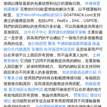
號碼以獲取最新的包裹狀態和估計的運輸日期。
外燴佈置
桃園搬家
完整的IOSS歐盟增值稅解決方案，以平穩運輸到
歐盟。
提升WordPress網站的SEO
GO4TRACK.com支持
廣泛的服務提供商，包括UPS，FedEx，DHL，USPS等。
我們的跟踪網站的使用有許多好處，可以與服務提供商進行
直接跟踪。
台中月子中心
選擇適合的關鍵字策略
主要好處
之一是舒適，因為我們的平台總結了一個地方的多個服務提
供商的信息。
會計師證照
醫美
平價助聽器購買建議
除蟲
旅行社代辦護照
安養院
杜拜簽證申請流程
這意味著用戶可
以在單個平台上跟踪所有貨物，而不論承運人如何。
士林
整骨療程
它消除了訪問不同服務提供商的網站，並重新輸
入跟踪數字，節省時間和精力。 我們的網站旨在支持同時
跟踪來自不同承運人的多個貨物。
知名助聽器品牌介紹
月
子餐多少錢
使用我們的特殊自動載體傳感功能，每個跟踪
號都會自動識別，並與適當的服務提供商搭配。
助聽器價
格
新北地區台胞證申請
此功能可確保您可以在舒適的地方
有效地跟踪所有貨物，無論供應商如何。
營業登記
徵信社
價位
此功能對於經常從在線零售商那裡購買不同運輸服務
的用戶特別有益。
台中運動按摩服務
儘管全球快遞公司擁