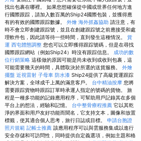
找出包裹在哪裡。 如果您想確保從中國或世界任何地方進
行國際跟踪，請加入數百萬的Ship24國際包裝，並獲得應
有的有效的國際跟踪數據。
外燴
海外抓姦協助
請注意，有
時不會立即創建跟踪號，並且在創建跟踪號之前應接受和處
理軟件包，因此請等待一些時間，直到發生這種情況。
貨
運
西屯體態調整
您也可以立即獲得跟踪號碼，但是在尋找
國際跟踪網站（例如Ship24）時沒有跟踪信息。
成功的數
位行銷策略
這樣做的原因可能是尚未收到或收到包裹，這
可能需要幾天的時間，具體取決於所選的送貨服務。
外燴
擺盤
近視雷射
子母車
防水漆
Ship24提供了高級貨運跟踪
解決方案，全球成千上萬的滿意客戶。
台中精油按摩
您將
需要跟踪貨物時跟踪訂單時承運人指定的號碼的貨物。 旅
程是一種多功能的記錄應用程序，可幫助用戶記錄其在多個
平台上的想法，經驗和記憶。
台中整骨療程推薦
它以其乾
淨的界面和用戶友好功能而聞名，它支持文本，圖像和放置
標籤，使其適合個人思考，旅行日誌或目標。
申請台胞證
照片規範
記帳士推薦
該應用程序可以與雲服務集成以進行
安全存儲和可訪問性，同時提供自定義選項，例如主題和格