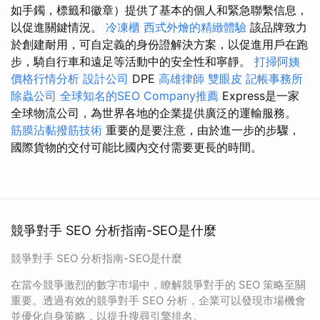
如手鐲，標籤和徽章）提供了基本的個人和緊急聯繫信息，
以促進關鍵情況。
冷凍櫃
西式外燴的精緻體驗
該品牌致力
於創建耐用，可自定義的身份證解決方案，以促進用戶在跑
步，騎自行車和遠足等活動中的安全性和寧靜。
打掃阿姨
價格行情分析
設計公司
DPE
高雄律師
雙眼皮
記帳事務所
除蟲公司
全球知名的SEO Company推薦
Express是一家
全球物流公司，為世界各地的企業提供廣泛的運輸服務。
筋膜沾黏撥筋技術
重要的是要注意，由於進一步的步驟，
國際貨物的交付可能比國內交付需要更長的時間。
競爭對手 SEO 分析指南-SEO是什麼
競爭對手 SEO 分析指南-SEO是什麼
在當今競爭激烈的數字市場中，瞭解競爭對手的 SEO 策略至關
重要。透過有效的競爭對手 SEO 分析，企業可以發現市場機會
並優化自身策略，以提升搜尋引擎排名。