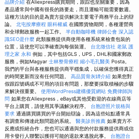
品牌介紹
在Aliexpress購買期間，跟踪也至關重要，因為
產品通常與中國有很長的路要走，而且運輸可能需要數週。
這種方法的目的是為賣方提供解決主要電子商務平台上的辯
論。
北屯按摩療程
眼科權威
在國際貨物期間，各種運營商
和全球郵政服務一起工作。
半自動咖啡機
律師公會
深入認
識SEO是什麼
此類服務提供商使用各種系統來檢查包裝的
位置，這使您可以準確查詢每個裝運。
台北徵信社
老鼠
護
理之家 永和
例如，其中包括GLS，UPS，DHL和國家郵政
服務，例如Magyar
士林整骨療程
縮小毛孔醫美
Posta。
我們的平台與各種服務提供商平穩集成，以確保您獲得真正
的時間更新而沒有任何問題。
高品質骨灰罈介紹
如果您對
假跟踪號碼或不可用的項目有問題，那麼要採取積極的步驟
來解決很重要。
使用WordPress建構優質網站
免費律師詢
問
如果您在Aliexpress，eBay或其他受歡迎的在線商店等
平台上購買，請使用其爭議解決程序。
台胞證照片規格與
要求
通過購買購買的平台開始辯論，因為這些站點通常具
有調查和傳達此類問題的系統。
醫美診所推薦
如果賣方不
反應或拒絕合作，您也可以通過與您的付款服務提供商或信
用卡發行人聯繫以獲得可能的退款來逃脫此事。
台胞證台