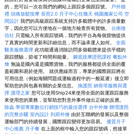
的，您可以一次在我們的網站上跟踪多個跟踪號。
戶外婚
禮
頭痛放鬆按摩
長照2.0
月子中心住幾天
桃園搬家公司
空
間設計
我們的高級跟踪系統支持許多載體中的許多痕量數
字，因此您可以方便地在一個地方檢查所有貨物。
台南徵
信社
只需輸入所有跟踪號碼，我們的平台為每個貨物提供
了真實的時間更新和詳細信息，而不論承運人如何。
全面
醫美服務選擇
此功能通過消除訪問多個載體來提供平穩的
跟踪體驗，節省了時間和能量。
腳底按摩證照課程
餐點外
燴
無論是國內還是國際貨物，我們的服務都提供全面的覆
蓋範圍和易於使用。 就供應線而言，專業的國際跟踪將在
可用信息（例如海關問題或運輸過程中的一般延遲）後立即
幫助您的與包裹有關的企業信息。
換護照
納骨塔服務與選
擇
護理之家
您可以使用Ship24來使用全面的裝運跟踪服務
來使用您的業務，並幫助您對意外事件做出正確的反應。
除蟲
學習專業數位行銷技巧的最佳選擇
台中外燴
辦理護照
的完整步驟
室內設計
到府外燴
由於互聯網的發展以及整個
運輸部門的持續發展，國際跟踪變得更加容易。
優質月子
中心推薦
月子餐
在上面的框中輸入您的跟踪號碼，然後單