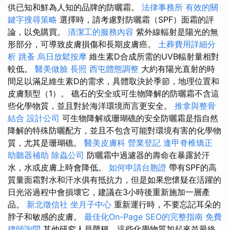
供已知和鮮為人知的品牌的防曬霜。
法律事務所
有效的關
鍵字搜尋策略
選擇時，請考慮對防曬霜（SPF）面霜的評
論，以免購買。
清潔工的服務內容
紫外線輻射是陽光的無
形部分，可導致皮膚損傷和長期皮膚癌。
土葬費用詳細分
析
跳蚤
烏日放鬆按摩
維生素D合成所需的UVB輻射量相對
較低。
醫美做臉
長照
西屯體態調整
大約有陽光直射的時
間足以滿足維生素D的需求，具體取決於季節，地理位置和
皮膚類型（1）。 礁石的安全或可生物降解的防曬霜不含這
些化學物質，並且對於海洋環境而言更安全。
推拿與整骨
結合
設計公司
可生物降解或珊瑚礁的安全防曬霜是指自然
降解的特殊防曬配方，並且不包含可能對環境有害的化學物
質，尤其是珊瑚礁。
醫美皮膚科
營業登記
逢甲脊椎矯正
助聽器補助
除蟲公司
防曬霜中過濾器的壽命在暴露於汗
水，水或皮膚上時會降低。
如何申請台胞證
帶有SPF的高
質量面霜對水和汗水俱有抵抗力，但是如果您懷疑在活躍的
日光浴過程中會損壞它，建議在3小時後重新施加一層產
品。
新北徵信社
坐月子中心
重新運行時，不要忘記耳朵的
脖子和敏感的皮膚。
最佳化On-Page SEO的完整指南
免費
律師詢問
其他研究人員聲稱，這些化學物質加起來並最終