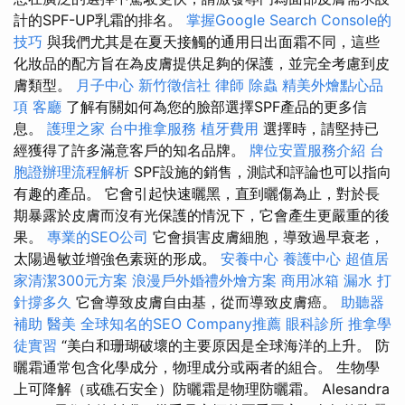
計的SPF-UP乳霜的排名。
掌握Google Search Console的
技巧
與我們尤其是在夏天接觸的通用日出面霜不同，這些
化妝品的配方旨在為皮膚提供足夠的保護，並完全考慮到皮
膚類型。
月子中心
新竹徵信社
律師
除蟲
精美外燴點心品
項
客廳
了解有關如何為您的臉部選擇SPF產品的更多信
息。
護理之家
台中推拿服務
植牙費用
選擇時，請堅持已
經獲得了許多滿意客戶的知名品牌。
牌位安置服務介紹
台
胞證辦理流程解析
SPF設施的銷售，測試和評論也可以指向
有趣的產品。 它會引起快速曬黑，直到曬傷為止，對於長
期暴露於皮膚而沒有光保護的情況下，它會產生更嚴重的後
果。
專業的SEO公司
它會損害皮膚細胞，導致過早衰老，
太陽過敏並增強色素斑的形成。
安養中心
養護中心
超值居
家清潔300元方案
浪漫戶外婚禮外燴方案
商用冰箱
漏水 打
針撐多久
它會導致皮膚自由基，從而導致皮膚癌。
助聽器
補助
醫美
全球知名的SEO Company推薦
眼科診所
推拿學
徒實習
“美白和珊瑚破壞的主要原因是全球海洋的上升。 防
曬霜通常包含化學成分，物理成分或兩者的組合。 生物學
上可降解（或礁石安全）防曬霜是物理防曬霜。 Alesandra