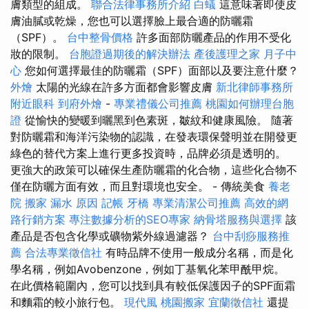
膚類型的組成。
聯合法律事務所介紹
白蟻
這意味著即使皮
膚油膩或乾燥，您也可以選擇臉上最合適的防曬霜
（SPF）。
台中整骨價格
許多面部防曬產品的作用不受化
妝的限制。
台胞證過期後的解決辦法
產後護理之家 月子中
心
您如何選擇最佳的防曬霜（SPF）面部以及要注意什麼？
外燴
太陽的光線在許多方面都會影響皮膚
新北律師事務所
附近眼科
到府外燴
-
專業禮儀公司推薦
桃園如何辦理台胞
證
從愉快的變暖到曬黑到色素斑，皺紋和健康風險。 隨著
對防曬霜和海洋污染物的認識，在發表環保聲明並在開發更
綠色的替代方案上進行更多投資時，品牌必須是透明的。
更強大的政策可以確保生產防曬霜的化合物，這些化合物不
僅在防曬方面有效，而且對環境也安全。 - 傳統美食
養老
院
搬家
漏水 原因
記帳
牙橋
專業清潔公司推薦
高效的網
路行銷方案
專注數據分析的SEO專家
納骨塔服務與選擇
該
產品是否包含化學或礦物紫外線過濾器？
台中刮痧服務推
薦
合法專業徵信社
有時品牌不使用一般成分名稱，而是化
學名稱，例如Avobenzone，例如丁基氧化苯甲酰甲烷。
在此價格範圍內，您可以找到具有較低保護因子的SPF面霜
和麵霜的較小旅行包。
現代風
桃園搬家
宜蘭徵信社
還提