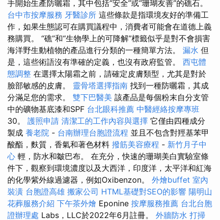
手開始生產防曬霜，其中包括“安全”或“珊瑚友善”的礁石。
台中市按摩服務
牙醫診所
這些條款是指環境友好的準備工
作，如果生態認可在購買議程中，消費者可能會在道德上義
務購買。 “礁”和“生物學上的可降解”標籤似乎是對不會損害
海洋野生動植物的產品進行分類的一種簡單方法。
漏水
但
是，這些術語沒有準確的定義，也沒有政府監管。
西屯體
態調整
在選擇太陽霜之前，請確定皮膚類型，尤其是對於
臉部敏感的皮膚。
靈骨塔選擇指南
找到一種防曬霜，其成
分滿足您的需求。
雙下巴醫美
該產品是每個粉末自分支管
中的礦物基底漆和SPF
台北眼科推薦
中醫經絡按摩專班
30。
護照申請
清潔工的工作內容與選擇
它僅由四種成分
製成
養老院
-
台南辦理台胞證流程
並且不包含對羥基苯甲
酸酯，麩質，香氣和著色材料
撥筋美容療程
-
新竹月子中
心
輕，防水和皺巴布。 在充分，快速的珊瑚美白實驗室條
件下，觀察到環境濃度以及大西洋，印度洋，太平洋和紅海
的化學紫外線過濾器，例如Oxibenzon。
外燴buffet
室內
裝潢
台胞證高雄
搬家公司
HTML基礎對SEO的影響
陽明山
花葬服務介紹
下午茶外燴
Eponine
按摩服務推薦
台北台胞
證辦理處
Labs，LLC於2022年6月註冊。
外牆防水
打掃