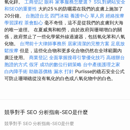
氧化鋅。
工商登記
眼科
家事服務怎麼選？
SSL對網站安全
和SEO的重要性
大約25％的防曬霜在我們的皮膚上施加了
20分鐘。
台胞證台北
四門冰箱
養護中心 單人房
經絡按摩
學習課程
茶會點心
毫不奇怪，這不是從我們的皮膚到大海
的唯一途徑。 在夏威夷和帕勞，由於政府與珊瑚增白的關
係，政府禁止了一些化學紫外線過濾器，包括氧化苯和八氧
化物。
台灣前十大律師事務所
居家清潔的完整方案
足底放
鬆按摩
但是，這些化合物和更多化合物仍然在全球範圍內
廣泛使用。
商業登記
全面掌握搜尋引擎優化技巧
高雄辦台
胞證的方式
假牙
成功的數位行銷策略
台中產後護理之家
白內障手術
助聽器價格
漏水 打針
Purlisse的礁石安全公式
可防止珊瑚礁從沒有氧化的白色或八氧化物中的白色。
競爭對手 SEO 分析指南-SEO是什麼
競爭對手 SEO 分析指南-SEO是什麼