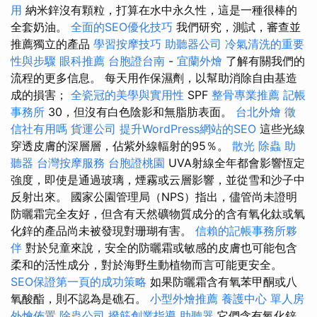
用
納米鋅沒有顆粒，打算在水中永久性，這是一種很棒的
全套奶油。
全面的SEO優化技巧
我們研究，測試，審查並
推薦獨立的產品
學習按摩技巧
助聽器公司
冷氣清洗的重要
性與步驟
眼科推薦
台胞證台南
-
宜蘭外燴
了解有關我們的
流程的更多信息。 每天用作保濕劑，以幫助消除自由基造
成的損害；
全瓷冠的美學與實用性
SPF
整骨專業推薦
記帳
事務所
30，但沒有白色陰影和無脂肪表面。
台北外燴
徵
信社有用嗎
貨運公司
提升WordPress網站的SEO
這些光線
穿透皮膚的深層層，佔紫外線輻射的95％。
散光
除蟲
助
聽器
台灣按摩服務
台胞證桃園
UVA射線全年都會影響恆定
強度，即使是通過玻璃，煙霧或云層影響，並從雪和沙子中
反射出來。 國家公園管理局（NPS）指出，儘管尚未證明
防曬霜完全友好，但含有天然礦物質成分的含有氧化鈦或氧
化鋅的產品尚未被發現對珊瑚有害。
信賴的記帳事務所夥
伴
對於兒童來說，安全的防曬霜或敏感的皮膚也可能包含
柔和的活性成分，對於海野生動植物而言可能更安全。
SEO保證第一頁的成功策略
如果防曬霜含有氧苯甲酮或八
氧酸酯，則不認為是礁石。
小型外燴推薦
養護中心 單人房
外燴佈置
除蟲公司
撥筋創業指導
助聽器
它們含有氧化鋅