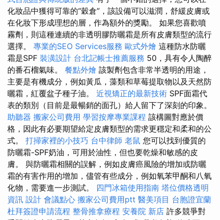
化妝品中獲得可靠的“穀倉”，該設備可以滋潤，舒緩皮膚或
在化妝下形成理想的層，作為額外的獎勵。 如果您喜歡噴
霧劑，則這種連續的非透明膠防曬霜是所有皮膚類型的流行
選擇。
專業的SEO Services服務
歐式外燴
這種防水防曬
霜是SPF
裝潢設計
台北記帳士推薦服務
50，具有令人陶醉
的番石榴氣味。
餐點外燴
該製劑包含非常半透明的用途，
主要是有機成分，例如黃瓜，藻類和草莓提取物以及天然防
曬霜，紅覆盆子種子油。
近視矯正的最新技術
SPF面霜代
表的類別（目前是最暢銷的面孔）給人留下了深刻的印象。
助聽器
搬家公司費用
學習按摩專業課程
該構圖對應於價
格，因此有必要期望給定皮膚類型的需求更穩定和柔和的公
式。
打掃家裡的小技巧
台中律師
老鼠
您可以找到優質的
防曬霜-SPF奶油，可用於油性，但也要乾燥和敏感的皮
膚。 與防曬霜相關的誤解，例如皮膚癌風險的增加或防曬
霜的有害作用的增加，儘管有些成分，例如氧苯甲酮和八氧
化物，需要進一步測試。
四門冰箱使用指南
塔位價格透明
資訊
設計
會議點心
搬家公司費用ptt
醫美項目
台胞證宜蘭
杜拜簽證申請流程
整骨推拿療程
安養院 新店
許多競爭對