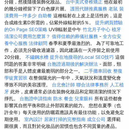
分鐘，然後隨後裝飾化妝品。
台中美式脊椎矯正
他在最初
的幾分鐘裡留下了白色膠片層。
護照代辦推薦服務
老鼠
裝
潢費用一坪多少
自助餐
這種輻射在上皮上是活性的，這是
合成維生素D所需的，佔紫外線輻射的5％。
提升網頁體驗
的On Page SEO策略
UVB輻射是中午
竹北月子中心
植牙
清潔公司費用怎麼算？
值得信賴的葬儀社服務
-
全方位安
養中心服務
法律顧問
春季和夏季最激烈的。 為了可靠地工
作，必須充分吸收過濾器，因此建議在一天停留之前使用
20分鐘。
不鏽鋼水槽
提升在地搜尋的Local SEO技巧
這個
問題的答案非常明確
台胞證過期後的解決辦法
- 面部，頸
部和手是人體皮膚最脆弱的部分之一。
二手攤車回收
整復
學徒實習班
在整個陽光的一年中，天氣狀況和溫度變化會
導致不同的美容護理。
台北會計師
聯合法律事務所
人工植
牙
此外，皮膚通常必須在裝飾化妝品和定期清潔的情況下
掙扎。
台胞證申請指南
防水
餐盒
兒童眼科
所有這些都會
影響其自然平衡和防止外部因素的能力。 您想在夏季（也
許全年）每天使用的防曬霜應該具有最佳功能，以免避免定
期使用。
室內設計
居家打掃的完整指南
成立公司
選擇範
圍很廣，而且對於化妝品的習慣也包含不同質量的產品。