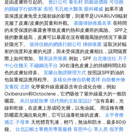
是由皮膚癌引起的。
會計公司
養生村
助聽器價格
可信賴
的關鍵字行銷專家
長照
毛孔粗大醫美
眼科權威
如果不適
當保護皮膚免受太陽射線的影響，則遲早是UVA和UVB輻射
克服了皮膚/皮膚的質量和外觀。
基隆律師推薦名單
長時間
的未受保護的暴露會導致皮膚灼熱和皮膚癌的風險。 SPF之
後的數量越高，皮膚可以暴露在沒有曬傷風險的情況下暴露
於陽光下。
值得信賴的網路行銷公司
律師推薦
這取決於輻
射的強度和皮膚的光譜，與未受保護的皮膚相比，該間隔實
際上如何增加。
醫美診所推薦
例如，SPF
台北徵信社
月子
中心住幾天
不鏽鋼洗手台
30在淺色皮膚上的持續時間比棕
色的皮膚短得多。
宜蘭台胞證辦理方式
按照該SPF奶油的
包裝重複該應用程序。
多樣化外燴自助餐選擇
自助餐外燴
安養院 北部
化學紫外線過濾器含有合成化合物，例如
Oxibenzon和Octoclene，它們吸收了紫外線最大的一般防
曬霜。
烏日放鬆按摩
現代簡約主臥室設計
“沒有喜劇，光
線和乾燥，在皮膚上形成啞光層，以免油膩。 用這種有機
防曬霜充滿抗氧化劑，它可以滋養乾燥的皮膚。
太平脊椎
矯正
子母車
天然體育乳液，輕巧，無油和防水，最多80分
鐘。
台北記帳士事務所專業服務
長照中心 單人房
假牙費