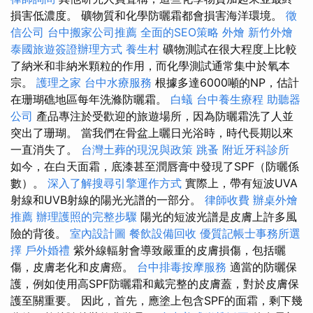
損害低濃度。 礦物質和化學防曬霜都會損害海洋環境。
徵
信公司
台中搬家公司推薦
全面的SEO策略
外燴
新竹外燴
泰國旅遊簽證辦理方式
養生村
礦物測試在很大程度上比較
了納米和非納米顆粒的作用，而化學測試通常集中於氧本
宗。
護理之家
台中水療服務
根據多達6000噸的NP，估計
在珊瑚礁地區每年洗滌防曬霜。
白蟻
台中養生療程
助聽器
公司
產品專注於受歡迎的旅遊場所，因為防曬霜洗了人並
突出了珊瑚。 當我們在骨盆上曬日光浴時，時代長期以來
一直消失了。
台灣土葬的現況與政策
跳蚤
附近牙科診所
如今，在白天面霜，底漆甚至潤唇膏中發現了SPF（防曬係
數）。
深入了解搜尋引擎運作方式
實際上，帶有短波UVA
射線和UVB射線的陽光光譜的一部分。
律師收費
辦桌外燴
推薦
辦理護照的完整步驟
陽光的短波光譜是皮膚上許多風
險的背後。
室內設計圖
餐飲設備回收
優質記帳士事務所選
擇
戶外婚禮
紫外線輻射會導致嚴重的皮膚損傷，包括曬
傷，皮膚老化和皮膚癌。
台中排毒按摩服務
適當的防曬保
護，例如使用高SPF防曬霜和戴完整的皮膚蓋，對於皮膚保
護至關重要。 因此，首先，應塗上包含SPF的面霜，剩下幾