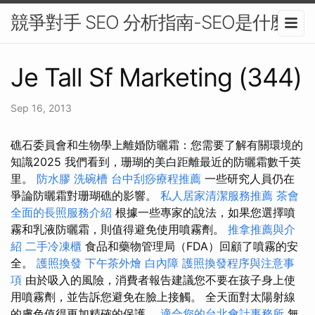
競爭對手 SEO 分析指南-SEO是什麼
Je Tall Sf Marketing (344)
Sep 16, 2013
礁石委員會和生物學上離婚防曬霜：您需要了解有關環境的
知識2025 我們看到，珊瑚的美白距離最近的防曬霜數千英
里。
防水膠
洗碗槽
台中刮痧療程推薦
一些研究人員仍在
爭論防曬霜對珊瑚礁的影響。
私人居家清潔服務推薦
茶會
全面的長照服務介紹
根據一些專家的說法，如果您選擇噴
霧和乳液防曬霜，則值得避免使用噴霧劑。
推拿推薦與介
紹
二手冷凍櫃
食品和藥物管理局（FDA）回顧了噴霧的安
全。
護照換發
下午茶外燴
白內障
護照換發程序與注意事
項
由於吸入的風險，消費者報告建議您不要在孩子身上使
用噴霧劑，並告訴您避免在臉上接觸。 全天面對太陽射線
的膚色值得更加精確的保護。
適合您的台北會計事務所
無