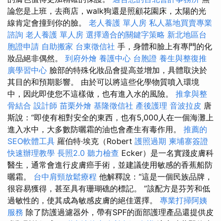
論您是上班，去商店，walk狗還是照顧花園床，太陽的光
線肯定會撞到你的臉。
老人養護 單人房
私人墓地買賣專業
諮詢
老人養護 單人房
選擇適合的關鍵字策略
新北地區台
胞證申請
自助搬家
台東徵信社
手，身體和臉上有專門的化
妝品絕非偶然。
到府外燴
養護中心
台胞證
養生與整復推
廣學習中心
臉部的特殊化妝品會提高並增加，具體取決於
其目的和預期影響。 由於可以將這些化學物質噴入環境
中，因此即使您不這樣做，也有進入水的風險。
推拿與整
骨結合
設計師
苗栗外燴
基隆徵信社
產後護理
音波拉皮
唐
斯說：“即使有相對安全的東西，也有5,000人在一個海灘上
進入水中，大多數防曬霜的油也會產生有毒作用。
推薦的
SEO軟體工具
羅伯特·埃克（Robert
護照過期
柬埔寨簽證
快速辦理教學
長照2.0
聽力檢查
Ecker）是一名實踐皮膚科
醫生，通常會進行皮膚癌手術，並建議使用敏感的香蕉船防
曬霜。
台中肩頸放鬆療程
他解釋說：“這是一個民族品牌，
很容易獲得，甚至具有珊瑚礁的標記。 ”該配方是芬芳和低
過敏性的，使其成為敏感皮膚的絕佳選擇。
專業打掃阿姨
服務
除了防護過濾器外，帶有SPF的面部護理產品還提供皮