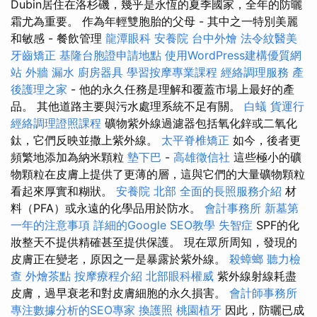
Dubin居住在洛杉磯，幾乎是永恆的夏季國家，全年的防曬
霜尤為重要。 作為年輕雙胞胎的父母 - 其中之一特別美麗
和敏感 - 餐飲管理
龍潭眼科
安養院
台中外燴
法令紋醫美
牙齒矯正
基隆台胞證申請地點
使用WordPress建構優質網
站
外牆 漏水
廚房器具
學習按摩專業課程
經絡調理服務
產
後護理之家
- 他的永久任務是理解和覆蓋市場上最好的產
品。 其他道路主要與污水處理系統不足有關。
白蟻
貨運行
經絡調理證照課程
礦物紫外線過濾器包括氧化鋅或二氧化
鈦，它們反映並撒上紫外線。
太平脊椎矯正
如今，後者更
頻繁地添加為納米顆粒
墊下巴
-
高雄徵信社
這些極小的礦
物顆粒在皮膚上提供了更薄的層，這與它們的大量礦物顆粒
看起來厚實和糊狀。
安養院 北部
全面的長照服務介紹
材
料（PFA）或永遠的化學品用於防水。
會計事務所
新墓第
一年的注意事項
詳細的Google SEO教學
失智症
SPF的化
妝整天不提供精確甚至提供保護。 現在眾所周知，發現的
皮膚正在變老，原因之一是暴露於紫外線。
殺蟑螂
聽力檢
查
外燴茶點
按摩療程介紹
北部眼科權威
紫外線射線耗盡
皮膚，過早衰老和對皮膚細胞的永久損害。
會計師事務所
專注數據分析的SEO專家
換護照
桃園植牙
因此，防曬已成