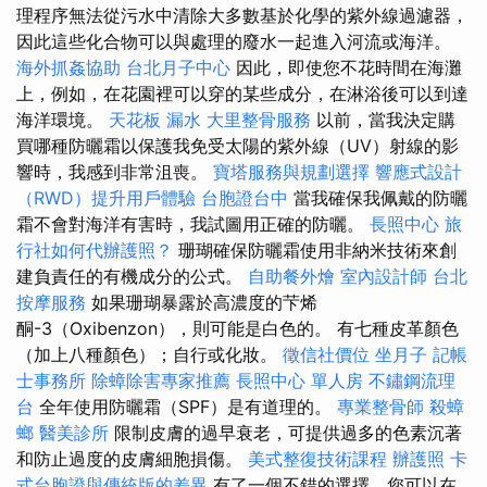
理程序無法從污水中清除大多數基於化學的紫外線過濾器，
因此這些化合物可以與處理的廢水一起進入河流或海洋。
海外抓姦協助
台北月子中心
因此，即使您不花時間在海灘
上，例如，在花園裡可以穿的某些成分，在淋浴後可以到達
海洋環境。
天花板 漏水
大里整骨服務
以前，當我決定購
買哪種防曬霜以保護我免受太陽的紫外線（UV）射線的影
響時，我感到非常沮喪。
寶塔服務與規劃選擇
響應式設計
（RWD）提升用戶體驗
台胞證台中
當我確保我佩戴的防曬
霜不會對海洋有害時，我試圖用正確的防曬。
長照中心
旅
行社如何代辦護照？
珊瑚確保防曬霜使用非納米技術來創
建負責任的有機成分的公式。
自助餐外燴
室內設計師
台北
按摩服務
如果珊瑚暴露於高濃度的芐烯
酮-3（Oxibenzon），則可能是白色的。 有七種皮革顏色
（加上八種顏色）；自行或化妝。
徵信社價位
坐月子
記帳
士事務所
除蟑除害專家推薦
長照中心 單人房
不鏽鋼流理
台
全年使用防曬霜（SPF）是有道理的。
專業整骨師
殺蟑
螂
醫美診所
限制皮膚的過早衰老，可提供過多的色素沉著
和防止過度的皮膚細胞損傷。
美式整復技術課程
辦護照
卡
式台胞證與傳統版的差異
有了一個不錯的選擇，您可以在