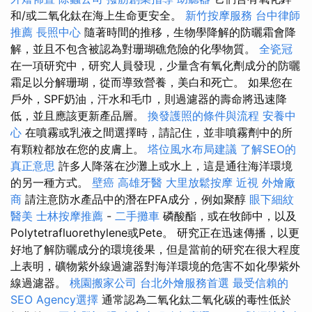
和/或二氧化鈦在海上生命更安全。
新竹按摩服務
台中律師
推薦
長照中心
隨著時間的推移，生物學降解的防曬霜會降
解，並且不包含被認為對珊瑚礁危險的化學物質。
全瓷冠
在一項研究中，研究人員發現，少量含有氧化劑成分的防曬
霜足以分解珊瑚，從而導致營養，美白和死亡。 如果您在
戶外，SPF奶油，汗水和毛巾，則過濾器的壽命將迅速降
低，並且應該更新產品層。
換發護照的條件與流程
安養中
心
在噴霧或乳液之間選擇時，請記住，並非噴霧劑中的所
有顆粒都放在您的皮膚上。
塔位風水布局建議
了解SEO的
真正意思
許多人降落在沙灘上或水上，這是通往海洋環境
的另一種方式。
壁癌
高雄牙醫
大里放鬆按摩
近視
外燴廠
商
請注意防水產品中的潛在PFA成分，例如聚醇
眼下細紋
醫美
士林按摩推薦
-
二手攤車
磷酸酯，或在牧師中，以及
Polytetrafluorethylene或Pete。 研究正在迅速傳播，以更
好地了解防曬成分的環境後果，但是當前的研究在很大程度
上表明，礦物紫外線過濾器對海洋環境的危害不如化學紫外
線過濾器。
桃園搬家公司
台北外燴服務首選
最受信賴的
SEO Agency選擇
通常認為二氧化鈦二氧化碳的毒性低於