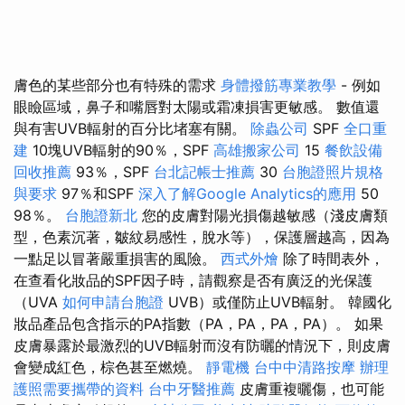
膚色的某些部分也有特殊的需求
身體撥筋專業教學
- 例如
眼瞼區域，鼻子和嘴唇對太陽或霜凍損害更敏感。 數值還
與有害UVB輻射的百分比堵塞有關。
除蟲公司
SPF
全口重
建
10塊UVB輻射的90％，SPF
高雄搬家公司
15
餐飲設備
回收推薦
93％，SPF
台北記帳士推薦
30
台胞證照片規格
與要求
97％和SPF
深入了解Google Analytics的應用
50
98％。
台胞證新北
您的皮膚對陽光損傷越敏感（淺皮膚類
型，色素沉著，皺紋易感性，脫水等），保護層越高，因為
一點足以冒著嚴重損害的風險。
西式外燴
除了時間表外，
在查看化妝品的SPF因子時，請觀察是否有廣泛的光保護
（UVA
如何申請台胞證
UVB）或僅防止UVB輻射。 韓國化
妝品產品包含指示的PA指數（PA，PA，PA，PA）。 如果
皮膚暴露於最激烈的UVB輻射而沒有防曬的情況下，則皮膚
會變成紅色，棕色甚至燃燒。
靜電機
台中中清路按摩
辦理
護照需要攜帶的資料
台中牙醫推薦
皮膚重複曬傷，也可能