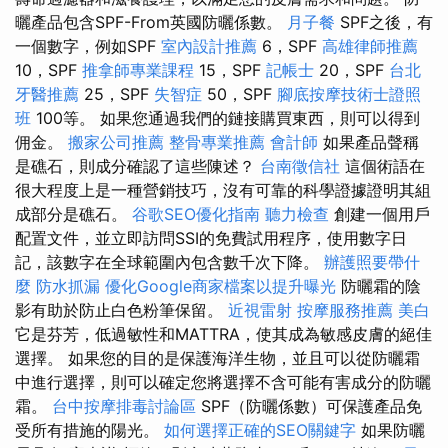
曬產品包含SPF-From英國防曬係數。
月子餐
SPF之後，有
一個數字，例如SPF
室內設計推薦
6，SPF
高雄律師推薦
10，SPF
推拿師專業課程
15，SPF
記帳士
20，SPF
台北
牙醫推薦
25，SPF
失智症
50，SPF
腳底按摩技術士證照
班
100等。 如果您通過我們的鏈接購買東西，則可以得到
佣金。
搬家公司推薦
整骨專業推薦
會計師
如果產品聲稱
是礁石，則成分確認了這些陳述？
台南徵信社
這個術語在
很大程度上是一種營銷技巧，沒有可靠的科學證據證明其組
成部分是礁石。
谷歌SEO優化指南
聽力檢查
創建一個用戶
配置文件，並立即訪問SSI的免費試用程序，使用數字日
記，該數字在全球範圍內包含數千次下降。
辦護照要帶什
麼
防水抓漏
優化Google商家檔案以提升曝光
防曬霜的陰
影有助於防止白色粉筆保留。
近視雷射
按摩服務推薦
美白
它是芬芳，低過敏性和MATTRA，使其成為敏感皮膚的絕佳
選擇。 如果您的目的是保護海洋生物，並且可以從防曬霜
中進行選擇，則可以確定您將選擇不含可能有害成分的防曬
霜。
台中按摩排毒討論區
SPF（防曬係數）可保護產品免
受所有措施的陽光。
如何選擇正確的SEO關鍵字
如果防曬