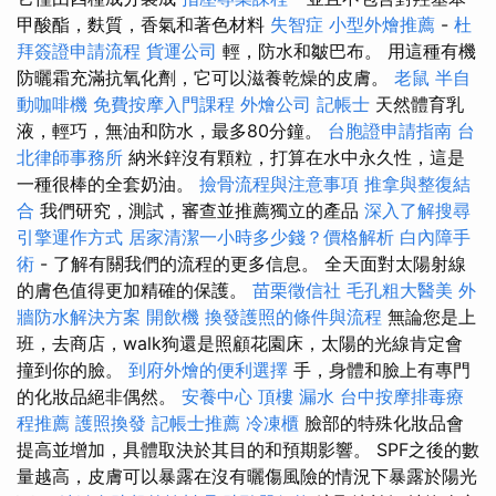
甲酸酯，麩質，香氣和著色材料
失智症
小型外燴推薦
-
杜
拜簽證申請流程
貨運公司
輕，防水和皺巴布。 用這種有機
防曬霜充滿抗氧化劑，它可以滋養乾燥的皮膚。
老鼠
半自
動咖啡機
免費按摩入門課程
外燴公司
記帳士
天然體育乳
液，輕巧，無油和防水，最多80分鐘。
台胞證申請指南
台
北律師事務所
納米鋅沒有顆粒，打算在水中永久性，這是
一種很棒的全套奶油。
撿骨流程與注意事項
推拿與整復結
合
我們研究，測試，審查並推薦獨立的產品
深入了解搜尋
引擎運作方式
居家清潔一小時多少錢？價格解析
白內障手
術
- 了解有關我們的流程的更多信息。 全天面對太陽射線
的膚色值得更加精確的保護。
苗栗徵信社
毛孔粗大醫美
外
牆防水解決方案
開飲機
換發護照的條件與流程
無論您是上
班，去商店，walk狗還是照顧花園床，太陽的光線肯定會
撞到你的臉。
到府外燴的便利選擇
手，身體和臉上有專門
的化妝品絕非偶然。
安養中心
頂樓 漏水
台中按摩排毒療
程推薦
護照換發
記帳士推薦
冷凍櫃
臉部的特殊化妝品會
提高並增加，具體取決於其目的和預期影響。 SPF之後的數
量越高，皮膚可以暴露在沒有曬傷風險的情況下暴露於陽光