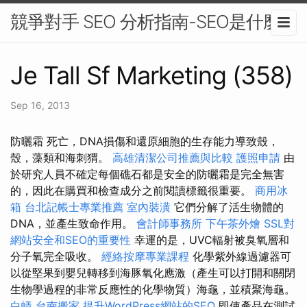
競爭對手 SEO 分析指南-SEO是什麼
Je Tall Sf Marketing (358)
Sep 16, 2013
防曬霜 死亡，DNA損傷和還原細胞的生存能力導致殼，
殼，藻類和海刺猬。
高雄清潔公司推薦與比較
護照申請
由
於研究人員不確定每個礁石都是安全的防曬霜是完全無害
的，因此在購買和檢查成分之前閱讀標籤很重要。
商用冰
箱
台北記帳士專業推薦
室內裝潢
它們分解了活生物體的
DNA，並產生致命作用。
會計師事務所
下午茶外燴
SSL對
網站安全和SEO的重要性
幸運的是，UVC輻射被臭氧層和
分子氧完全吸收。
經絡按摩專業課程
化學紫外線過濾器可
以從堅果到嬰兒轉移到海豚氧化應激（產生可以打開和關閉
生物學過程的非常反應性的化學物質）海龜，並積聚海龜。
白蟻
台南搬家
提升WordPress網站的SEO
即使產品在測試