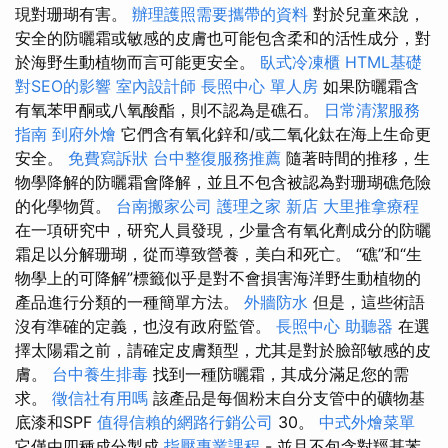
現對珊瑚有害。
辦理護照需要攜帶的資料
對於兒童來說，
安全的防曬霜或敏感的皮膚也可能包含柔和的活性成分，對
於海野生動植物而言可能更安全。
臥式冷凍櫃
HTML基礎
對SEO的影響
室內設計師
長照中心 單人房
如果防曬霜含
有氧苯甲酮或八氧酸酯，則不認為是礁石。
日常清潔服務
指南
到府外燴
它們含有氧化鋅和/或二氧化鈦在海上生命更
安全。
免費寫訴狀
台中整復服務推薦
隨著時間的推移，生
物學降解的防曬霜會降解，並且不包含被認為對珊瑚礁危險
的化學物質。
台南搬家公司
護理之家 新店
大里推拿療程
在一項研究中，研究人員發現，少量含有氧化劑成分的防曬
霜足以分解珊瑚，從而導致營養，美白和死亡。 “礁”和“生
物學上的可降解”標籤似乎是對不會損害海洋野生動植物的
產品進行分類的一種簡單方法。
外牆防水
但是，這些術語
沒有準確的定義，也沒有政府監管。
長照中心
助聽器
在選
擇太陽霜之前，請確定皮膚類型，尤其是對於臉部敏感的皮
膚。
台中養生排毒
找到一種防曬霜，其成分滿足您的需
求。
徵信社有用嗎
該產品是每個粉末自分支管中的礦物基
底漆和SPF
值得信賴的網路行銷公司
30。
中式外燴菜單
它僅由四種成分製成
指壓專業課程
- 並且不包含對羥基苯