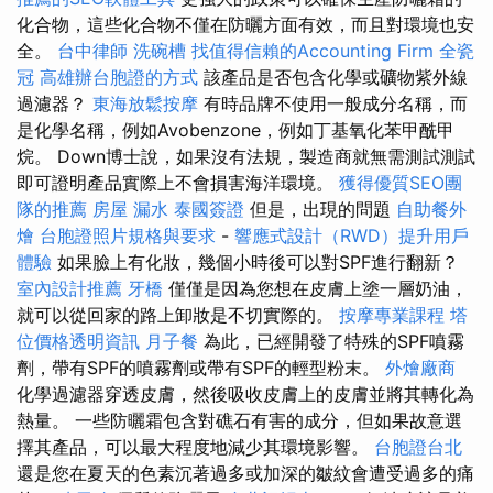
化合物，這些化合物不僅在防曬方面有效，而且對環境也安
全。
台中律師
洗碗槽
找值得信賴的Accounting Firm
全瓷
冠
高雄辦台胞證的方式
該產品是否包含化學或礦物紫外線
過濾器？
東海放鬆按摩
有時品牌不使用一般成分名稱，而
是化學名稱，例如Avobenzone，例如丁基氧化苯甲酰甲
烷。 Down博士說，如果沒有法規，製造商就無需測試測試
即可證明產品實際上不會損害海洋環境。
獲得優質SEO團
隊的推薦
房屋 漏水
泰國簽證
但是，出現的問題
自助餐外
燴
台胞證照片規格與要求
-
響應式設計（RWD）提升用戶
體驗
如果臉上有化妝，幾個小時後可以對SPF進行翻新？
室內設計推薦
牙橋
僅僅是因為您想在皮膚上塗一層奶油，
就可以從回家的路上卸妝是不切實際的。
按摩專業課程
塔
位價格透明資訊
月子餐
為此，已經開發了特殊的SPF噴霧
劑，帶有SPF的噴霧劑或帶有SPF的輕型粉末。
外燴廠商
化學過濾器穿透皮膚，然後吸收皮膚上的皮膚並將其轉化為
熱量。 一些防曬霜包含對礁石有害的成分，但如果故意選
擇其產品，可以最大程度地減少其環境影響。
台胞證台北
還是您在夏天的色素沉著過多或加深的皺紋會遭受過多的痛