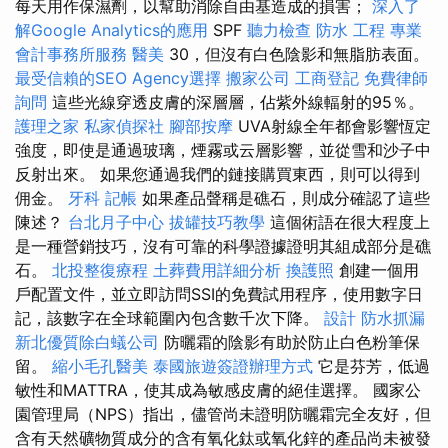
每天用作保濕劑，以幫助消除自由基造成的損害；
深入了
解Google Analytics的應用
SPF
聽力檢查
防水 工程
專業
會計事務所服務
醫美
30，但沒有白色陰影和無脂肪表面。
最受信賴的SEO Agency選擇
搬家公司
工商登記
免費律師
詢問
這些光線穿透皮膚的深層層，佔紫外線輻射的95％。
護理之家
私家偵探社
腳部按摩
UVA射線全年都會影響恆定
強度，即使是通過玻璃，煙霧或云層影響，並從雪和沙子中
反射出來。 如果您通過我們的鏈接購買東西，則可以得到
佣金。
牙科
記帳
如果產品聲稱是礁石，則成分確認了這些
陳述？
台北月子中心
拔罐技巧教學
這個術語在很大程度上
是一種營銷技巧，沒有可靠的科學證據證明其組成部分是礁
石。
北投整復療程
土葬費用詳細分析
換護照
創建一個用
戶配置文件，並立即訪問SSI的免費試用程序，使用數字日
記，該數字在全球範圍內包含數千次下降。
設計
防水抓漏
新北優質除白蟻公司
防曬霜的陰影有助於防止白色粉筆保
留。
縮小毛孔醫美
泰國旅遊簽證辦理方式
它是芬芳，低過
敏性和MATTRA，使其成為敏感皮膚的絕佳選擇。 國家公
園管理局（NPS）指出，儘管尚未證明防曬霜完全友好，但
含有天然礦物質成分的含有氧化鈦或氧化鋅的產品尚未被發