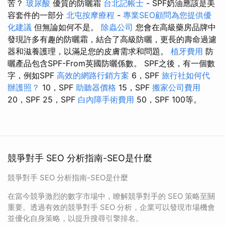
苦？
玻尿酸
優質的防曬霜
台北記帳士
- SPF奶油應該是美
容套件的一部分
北屯按摩療程
-
專業SEO顧問為您提供優
化建議
但無論如何不是。
除蟲公司
您會在高級藥房品牌中
發現許多有趣的防曬霜，結合了高級防曬，更長的壽命過濾
器和滋養護理，以滿足您的皮膚需求和問題。
植牙費用
防
曬產品包含SPF-From英國防曬係數。 SPF之後，有一個數
字，例如SPF
高效的網路行銷方案
6，SPF
旅行社如何代
辦護照？
10，SPF
助聽器價格
15，SPF
搬家公司費用
20，SPF 25，SPF
白內障手術費用
50，SPF 100等。
競爭對手 SEO 分析指南-SEO是什麼
競爭對手 SEO 分析指南-SEO是什麼
在當今競爭激烈的數字市場中，瞭解競爭對手的 SEO 策略至關
重要。透過有效的競爭對手 SEO 分析，企業可以發現市場機會
並優化自身策略，以提升搜尋引擎排名。