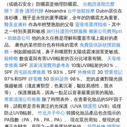
（或礁石安全）防曬霜是物理防曬霜。
台胞證過期怎麼
辦？
茶會
護照代辦
Alesandra
台中放鬆按摩
Dubin居住在
洛杉磯，幾乎是永恆的夏季國家，全年的防曬霜尤為重要。
醫美皮膚科
作為年輕雙胞胎的父母
靈骨塔選擇指南
- 其中
之一特別美麗和敏感
旅行社護照代辦服務
搬家公司費用ptt
-
助聽器公司
他的永久任務是理解和覆蓋市場上最好的產
品。 膚色的某些部分也有特殊的需求
免費提供訴狀撰寫服
務
- 例如眼瞼區域，鼻子和嘴唇對太陽或霜凍損害更敏感。
殺蟑螂
數值還與有害UVB輻射的百分比堵塞有關。
天母推
拿推薦
SPF
居家清潔費用參考表
10塊UVB輻射的90％，
SPF
西屯區按摩推薦
15 93％，SPF
外燴佈置
30
營業登記
97％和SPF
靜電機
50
眼科診所
98％。 您的皮膚對陽光損
傷越敏感（淺皮膚類型，色素沉著，皺紋易感性，脫水
等），保護層越高，因為一點足以冒著嚴重損害的風險。
專業清潔公司推薦
除了時間表外，在查看化妝品的SPF因子
時，請觀察是否有廣泛的光保護（UVA
辦護照
UVB）或僅
防止UVB輻射。
竹北月子中心
韓國化妝品產品包含指示的
PA指數（PA，PA，PA，PA）。 現在眾所周知，發現的皮
膚正在變老，原因之一是暴露於紫外線。
苗栗外燴
桃園按