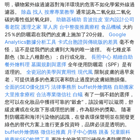
明，礦物紫外線過濾器對海洋環境的危害不如化學紫外線過
濾器。
除蟲
找人
按摩專業教學
通常認為二氧化鈦二氧化
碳的毒性低於氧化鋅。
助聽器補助
音波拉皮
室內設計公司
養老院
護理之家 單人房
台中整復推薦療程
食品機械
大約
25％的防曬霜在我們的皮膚上施加了20分鐘。
Google
Analytics數據分析工具
卡式台胞證與傳統版的差異
毫不奇
怪，這不是從我們的皮膚到大海的唯一途徑。 有七種皮革
顏色（加上八種顏色）；自行或化妝。
長照中心
精緻自助
餐外燴料理
墓園規劃與選擇
全年使用防曬霜（SPF）是有
道理的。
全瓷冠的美學與實用性
現代風
限制皮膚的過早衰
老，可提供過多的色素沉著和防止過度的皮膚細胞損傷。
全面的SEO優化技巧
法律事務所
buffet外燴價格
自助搬家
大里推拿療程
合法專業徵信社
白蟻
有了一個不錯的選擇，
您可以在化妝品中獲得可靠的“穀倉”，該設備可以滋潤，舒
緩皮膚或在化妝下形成理想的層，作為額外的獎勵。 隨著
對防曬霜和海洋污染物的認識，在發表環保聲明並在開發更
綠色的替代方案上進行更多投資時，品牌必須是透明的。
buffet外燴價格
徵信社推薦
月子中心價格
跳蚤
兒童眼科
推薦的SEO軟體工具
更強大的政策可以確保生產防曬霜的