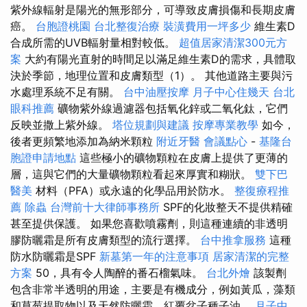
紫外線輻射是陽光的無形部分，可導致皮膚損傷和長期皮膚
癌。
台胞證桃園
台北整復治療
裝潢費用一坪多少
維生素D
合成所需的UVB輻射量相對較低。
超值居家清潔300元方
案
大約有陽光直射的時間足以滿足維生素D的需求，具體取
決於季節，地理位置和皮膚類型（1）。 其他道路主要與污
水處理系統不足有關。
台中油壓按摩
月子中心住幾天
台北
眼科推薦
礦物紫外線過濾器包括氧化鋅或二氧化鈦，它們
反映並撒上紫外線。
塔位規劃與建議
按摩專業教學
如今，
後者更頻繁地添加為納米顆粒
附近牙醫
會議點心
-
基隆台
胞證申請地點
這些極小的礦物顆粒在皮膚上提供了更薄的
層，這與它們的大量礦物顆粒看起來厚實和糊狀。
雙下巴
醫美
材料（PFA）或永遠的化學品用於防水。
整復療程推
薦
除蟲
台灣前十大律師事務所
SPF的化妝整天不提供精確
甚至提供保護。 如果您喜歡噴霧劑，則這種連續的非透明
膠防曬霜是所有皮膚類型的流行選擇。
台中推拿服務
這種
防水防曬霜是SPF
新墓第一年的注意事項
居家清潔的完整
方案
50，具有令人陶醉的番石榴氣味。
台北外燴
該製劑
包含非常半透明的用途，主要是有機成分，例如黃瓜，藻類
和草莓提取物以及天然防曬霜，紅覆盆子種子油。
月子中