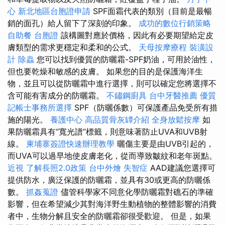
心
新北地區台胞證申請
SPF面霜代表的類別（目前是最暢
銷的面孔）給人留下了深刻的印象。
成功的數位行銷策略
自助餐
台胞證
該構圖對應於價格，因此有必要期望給定皮
膚類型的需求更穩定和柔和的公式。
天母按摩療程
裝潢設
計
除蟲
您可以找到優質的防曬霜-SPF奶油，可用於油性，
但也要乾燥和敏感的皮膚。 如果您的目的是保護海洋生
物，並且可以從防曬霜中進行選擇，則可以確定您將選擇不
含可能有害成分的防曬霜。
不鏽鋼廚具
台中牙醫推薦
優質
記帳士事務所選擇
SPF（防曬係數）可保護產品免受所有措
施的陽光。
養護中心
高品質骨灰罈介紹
全身放鬆按摩
如
果防曬霜具有“寬光譜”標籤，則意味著防止UVA和UVB射
線。
柬埔寨簽證快速辦理教學
曬傷主要是由UVB引起的，
而UVA可以過早地使皮膚老化，從而導致皺紋和老年斑點。
近視
了解長照2.0政策
台中外燴
失智症
AAD建議您選擇可
提供防水，廣泛保護的防曬霜，並具有30或更高的防曬係
數。
抓姦蒐證
儘管科學家不同意化學防曬霜對礁石的準確
影響，但在希望減少其對海洋野生動植物的整體影響的消費
者中，生物分解且安全的防曬霜卻很受歡迎。 但是，如果