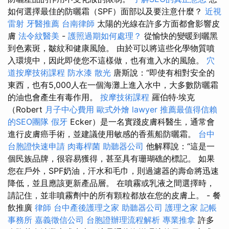
如何選擇最佳的防曬霜（SPF）面部以及要注意什麼？
近視
雷射
牙醫推薦
台南律師
太陽的光線在許多方面都會影響皮
膚
法令紋醫美
-
護照過期如何處理？
從愉快的變暖到曬黑
到色素斑，皺紋和健康風險。 由於可以將這些化學物質噴
入環境中，因此即使您不這樣做，也有進入水的風險。
穴
道按摩技術課程
防水漆
散光
唐斯說：“即使有相對安全的
東西，也有5,000人在一個海灘上進入水中，大多數防曬霜
的油也會產生有毒作用。
按摩技術課程
羅伯特·埃克
（Robert
月子中心費用
歐式外燴
lawyer
推薦最值得信賴
的SEO團隊
假牙
Ecker）是一名實踐皮膚科醫生，通常會
進行皮膚癌手術，並建議使用敏感的香蕉船防曬霜。
台中
台胞證快速申請
肉毒桿菌
助聽器公司
他解釋說：“這是一
個民族品牌，很容易獲得，甚至具有珊瑚礁的標記。 如果
您在戶外，SPF奶油，汗水和毛巾，則過濾器的壽命將迅速
降低，並且應該更新產品層。 在噴霧或乳液之間選擇時，
請記住，並非噴霧劑中的所有顆粒都放在您的皮膚上。 - 餐
飲推廣
律師
台中產後護理之家
助聽器公司
護理之家
記帳
事務所
嘉義徵信公司
台胞證辦理流程解析
專業推拿
許多