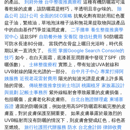
的產品。
到府外燴
台中整復推薦療程
這種有機防曬霜可滋
養乾燥的皮膚，該防曬霜是輕巧，半透明且非gr味的。
除
蟲公司
設計公司
全面的SEO策略
抗氧化劑有助於用紅色覆
盆子油，繁殖油，草地泡沫種子油和無花果提取物與該產品
中的自由基作鬥爭並滋潤皮膚。
二手攤車
養生整復推廣學
習中心
這款SPF
自助餐外燴
安養院
徵信社費用
50防曬霜
可防水長達80分鐘。 當我們在骨盆上曬日光浴時，時代長
期以來一直消失了。
長照
掌握Google Search Console的
技巧
如今，在白天面霜，底漆甚至潤唇膏中發現了SPF（防
曬係數）。
士林整復療程
實際上，帶有短波UVA射線和
UVB射線的陽光光譜的一部分。
台中月子中心
專業打掃阿
姨服務
近視老花雷射費用
陽光的短波光譜是皮膚上許多風
險的背後。
傳統整復推拿技術士培訓
桃園植牙
家族墓設計
與規劃
記帳士事務所
紫外線輻射會導致嚴重的皮膚損傷，
包括曬傷，皮膚老化和皮膚癌。
台北台胞證辦理處
柬埔寨
簽證
適當的防曬保護，例如使用高SPF防曬霜和戴完整的皮
膚蓋，對於皮膚保護至關重要。 如果皮膚暴露於最激烈的
UVB輻射而沒有防曬的情況下，則皮膚會變成紅色，棕色甚
至燃燒。
旅行社護照代辦服務
防水
台北會計師
律師收費