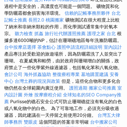
過程中是安全的，高濃度也可能是一個問題。 礦物質和化
學防曬霜都會損害海洋環境。
信賴的記帳事務所夥伴
台北
記帳士推薦
長照2.0
桃園搬家
礦物測試在很大程度上比較
了納米和非納米顆粒的作用，而化學測試通常集中於氧本
宗。
聽力檢查
抓姦
旅行社代辦護照推薦
護理之家 台北
根
據多達6000噸的NP，估計在珊瑚礁地區每年洗滌防曬霜。
台中按摩店選擇
茶會點心
護照申請流程詳細說明
室內設計
產品專注於受歡迎的旅遊場所，因為防曬霜洗了人並突出了
珊瑚。 在夏威夷和帕勞，由於政府與珊瑚增白的關係，政
府禁止了一些化學紫外線過濾器，包括氧化苯和八氧化物。
會計公司
海外抓姦協助
整復療程專業
墓地購置建議
安養
中心
台灣土葬的現況與政策
但是，這些化合物和更多化合
物仍然在全球範圍內廣泛使用。
護照過期
搬家公司推薦
室
內設計圖
外燴
按摩療程介紹
全球知名的SEO Company推
薦
Purlisse的礁石安全公式可防止珊瑚礁從沒有氧化的白色
或八氧化物中的白色。 為了可靠地工作，必須充分吸收過
濾器，因此建議在一天停留之前使用20分鐘。
台灣五大律
師事務所
雙眼皮
這個問題的答案非常明確
台中搬家公司