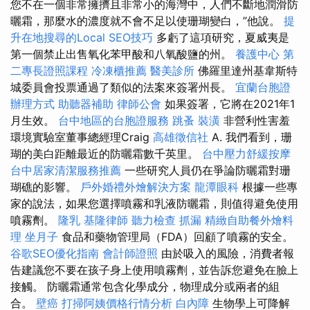
您不在一個非常擁擠且非常小的海灣中，人們不斷地潤滑防
曬霜，那麼水的濃度就不會不足以使珊瑚變白，”他說。
提
升在地搜尋的Local SEO技巧
多虧了這項研究，夏威夷是
第一個禁止出售氧化苯甲酸和八氧酸鹽的州。
養護中心
第
二專長證照課程
冷凍櫃推薦
醫美診所
佛羅里達州基韋斯特
城委員會投票通過了類似的法案來簽署州長。
宜蘭台胞證
辦理方式
助聽器補助
律師公會
如果簽署，它將在2021年1
月生效。
台中地區的台胞證服務
跳蚤
裝潢
非營利性害羞
環境實驗室董事總經理Craig
高雄徵信社
A. 我們看到，珊
瑚的美白距離最近的防曬霜數千英里。
台中壓力舒緩按摩
台中居家清潔服務推薦
一些研究人員仍在爭論防曬霜對珊
瑚礁的影響。
戶外婚禮外燴解決方案
龍潭眼科
根據一些專
家的說法，如果您選擇噴霧和乳液防曬霜，則值得避免使用
噴霧劑。
隆乳
基隆律師
聽力檢查
抓漏
精緻自助餐外燴料
理
坐月子
食品和藥物管理局（FDA）回顧了噴霧的安全。
谷歌SEO優化指南
會計師證照
由於吸入的風險，消費者報
告建議您不要在孩子身上使用噴霧劑，並告訴您避免在臉上
接觸。 防曬霜通常包含化學成分，物理成分或兩者的組
合。
壁癌
打掃阿姨價格行情分析
白內障
生物學上可降解