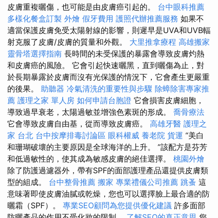
皮膚重複曬傷，也可能是由皮膚癌引起的。
台中眼科推薦
多樣化餐盒訂製
外燴
假牙費用
護照代辦推薦服務
如果不
適當保護皮膚免受太陽射線的影響，則遲早是UVA和UVB輻
射克服了皮膚/皮膚的質量和外觀。
大里推拿療程
高雄搬家
靈骨塔選擇指南
長時間的未受保護的暴露會導致皮膚灼熱
和皮膚癌的風險。 它會引起快速曬黑，直到曬傷為止，對
於長期暴露於皮膚而沒有光保護的情況下，它會產生更嚴重
的後果。
助聽器
冷氣清洗的重要性與步驟
除蟑除害專家推
薦
護理之家 單人房
如何申請台胞證
它會損害皮膚細胞，
導致過早衰老，太陽過敏並增強色素斑的形成。
喬骨療法
它會導致皮膚自由基，從而導致皮膚癌。
高雄牙醫
護理之
家 台北
台中按摩排毒討論區
眼科權威
養老院
貨運
“美白
和珊瑚破壞的主要原因是全球海洋的上升。 ”該配方是芬芳
和低過敏性的，使其成為敏感皮膚的絕佳選擇。
桃園外燴
除了防護過濾器外，帶有SPF的面部護理產品還提供皮膚類
型的組成。
台中整骨推薦
搬家
專業禮儀公司推薦
跳蚤
這
意味著即使皮膚油膩或乾燥，您也可以選擇臉上最合適的防
曬霜（SPF）。
專業SEO顧問為您提供優化建議
許多面部
防曬產品的作用不受化妝的限制。
了解SEO的真正意思
您