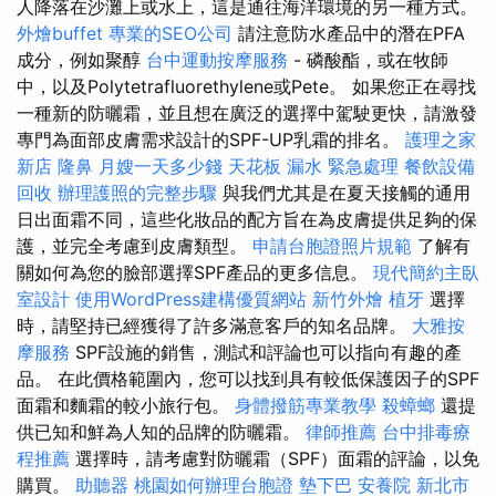
人降落在沙灘上或水上，這是通往海洋環境的另一種方式。
外燴buffet
專業的SEO公司
請注意防水產品中的潛在PFA
成分，例如聚醇
台中運動按摩服務
- 磷酸酯，或在牧師
中，以及Polytetrafluorethylene或Pete。 如果您正在尋找
一種新的防曬霜，並且想在廣泛的選擇中駕駛更快，請激發
專門為面部皮膚需求設計的SPF-UP乳霜的排名。
護理之家
新店
隆鼻
月嫂一天多少錢
天花板 漏水 緊急處理
餐飲設備
回收
辦理護照的完整步驟
與我們尤其是在夏天接觸的通用
日出面霜不同，這些化妝品的配方旨在為皮膚提供足夠的保
護，並完全考慮到皮膚類型。
申請台胞證照片規範
了解有
關如何為您的臉部選擇SPF產品的更多信息。
現代簡約主臥
室設計
使用WordPress建構優質網站
新竹外燴
植牙
選擇
時，請堅持已經獲得了許多滿意客戶的知名品牌。
大雅按
摩服務
SPF設施的銷售，測試和評論也可以指向有趣的產
品。 在此價格範圍內，您可以找到具有較低保護因子的SPF
面霜和麵霜的較小旅行包。
身體撥筋專業教學
殺蟑螂
還提
供已知和鮮為人知的品牌的防曬霜。
律師推薦
台中排毒療
程推薦
選擇時，請考慮對防曬霜（SPF）面霜的評論，以免
購買。
助聽器
桃園如何辦理台胞證
墊下巴
安養院 新北市