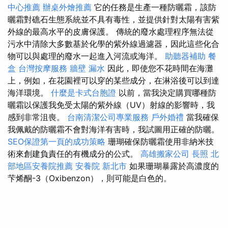
中心推薦
辦桌外燴推薦
它的任務是生產一種防曬霜，該防
曬霜對礁石生態系統並不具有毒性，並提供針對太陽有害紫
外線的最高水平的皮膚保護。 傳統的廢水處理程序無法從
污水中清除大多數基於化學的紫外線過濾器，因此這些化合
物可以與處理的廢水一起進入河流或海洋。
助聽器補助
餐
盒
台灣按摩服務
牆壁 漏水
因此，即使您不花時間在海灘
上，例如，在花園裡可以穿的某些成分，在淋浴後可以到達
海洋環境。
什麼是卡式台胞證
以前，當我決定購買哪種防
曬霜以保護我免受太陽的紫外線（UV）射線的影響時，我
感到非常沮喪。
台南清潔公司專業服務
戶外婚禮
當我確保
我佩戴的防曬霜不會對海洋有害時，我試圖用正確的防曬。
SEO保證第一頁的成功策略
珊瑚確保防曬霜使用非納米技
術來創建負責任的有機成分的公式。
高雄搬家公司
長照
北
部地區安養院推薦
安養院 新北市
如果珊瑚暴露於高濃度的
芐烯酮-3（Oxibenzon），則可能是白色的。