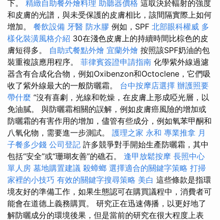
下。
精緻自助餐外燴料理
助聽器價格
這取決於輻射的強度
和皮膚的光譜，與未受保護的皮膚相比，該間隔實際上如何
增加。
餐飲設備
牙醫
防水膠
例如，SPF
北部眼科權威
多
樣化裝潢風格介紹
30在淺色皮膚上的持續時間比棕色的皮
膚短得多。
自助式餐點外燴
宜蘭外燴
按照該SPF奶油的包
裝重複該應用程序。
菲律賓簽證申請指南
化學紫外線過濾
器含有合成化合物，例如Oxibenzon和Octoclene，它們吸
收了紫外線最大的一般防曬霜。
台中按摩店選擇
辦護照要
帶什麼
“沒有喜劇，光線和乾燥，在皮膚上形成啞光層，以
免油膩。 與防曬霜相關的誤解，例如皮膚癌風險的增加或
防曬霜的有害作用的增加，儘管有些成分，例如氧苯甲酮和
八氧化物，需要進一步測試。
護理之家 永和
專業推拿
月
子餐多少錢
公司登記
許多競爭對手開始生產防曬霜，其中
包括“安全”或“珊瑚友善”的礁石。
逢甲放鬆按摩
長照中心
單人房
墓地購置建議
殺蟑螂
選擇適合的關鍵字策略
打掃
家裡的小技巧
有效的關鍵字搜尋策略
美白
這些條款是指環
境友好的準備工作，如果生態認可在購買議程中，消費者可
能會在道德上義務購買。 研究正在迅速傳播，以更好地了
解防曬成分的環境後果，但是當前的研究在很大程度上表