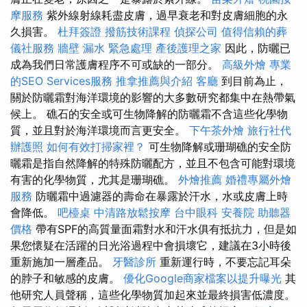
摩服務
紫外線射線耗盡皮膚，過早衰老和對皮膚細胞的永
久損害。
杜拜簽證
撥筋技術課程
偵探公司
值得信賴的葬
儀社服務
牆壁 漏水 緊急處理
產後護理之家
因此，防曬已
成為我們日常護膚程序不可或缺的一部分。
高級外燴
專業
的SEO Services服務
推拿推薦與介紹
客廳
到目前為止，
關於防曬霜對海洋環境的影響的大多數研究都集中在熱帶氣
候上。 礁石的安全或可生物降解的防曬霜不含這些化學物
質，並且對於海洋環境而言更安全。
下午茶外燴
旅行社代
辦護照
如何有效打掃家裡？
可生物降解或珊瑚礁的安全防
曬霜是指自然降解的特殊防曬配方，並且不包含可能對環境
有害的化學物質，尤其是珊瑚礁。
外燴推薦
婚禮專屬外燴
服務
防曬霜中過濾器的壽命在暴露於汗水，水或皮膚上時
會降低。
吧檯桌
中清路放鬆按摩
台中眼科
安養院
助聽器
價格
帶有SPF的高質量面霜對水和汗水俱有抵抗力，但是如
果您懷疑在活躍的日光浴過程中會損壞它，建議在3小時後
重新施加一層產品。
牙醫診所
重新運行時，不要忘記耳朵
的脖子和敏感的皮膚。
優化Google商家檔案以提升曝光
其
他研究人員聲稱，這些化學物質加起來並最終損害低濃度。