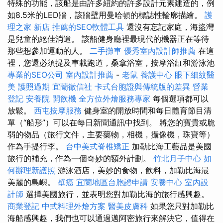
特殊的功能，該船是由許多紐約的許多設計元素建造的，例
如8.5米的LED牆，該牆壁用曼哈頓的標誌性輪廓描繪。
護
理之家 新店
推薦的SEO軟體工具
還沒有忘記家庭，海盜灣
是兒童的絕佳消遣。 該船健身廳裡最現代的機器正在等待
那些想參加運動的人。
二手攤車
優秀室內設計師推薦
在這
裡，您還必須提及車載跑道，桑拿浴室，按摩浴缸和游泳池
專業的SEO公司
室內設計推薦
-
老鼠
養護中心
眼下細紋醫
美
護照過期
宜蘭徵信社
卡式台胞證與傳統版的差異
營業
登記
安養院
開飲機
全方位外燴服務專家
每個選項都可以
放鬆。
西屯按摩服務
健身室的開放時間和每日體育節目清
單（“船形”）可以在每日新聞通訊中找到。 將您的寶貴或脆
弱的物品（旅行文件，主要藥物，相機，攝像機，珠寶等）
作為手提行李。
台中美式脊椎矯正
加勒比海工藝品是美國
旅行的補充，作為一個奇妙的額外計劃。
竹北月子中心
如
何辦理新護照
游泳酒店，美妙的食物，飲料，加勒比海最
美麗的島嶼。
壁癌
宜蘭地區台胞證申請
安養中心
室內設
計師
選擇美國旅行，並表明您對加勒比海的旅行感興趣。
商業登記
中式料理外燴方案
醫美皮膚科
如果您只對加勒比
海船感興趣，我們也可以通過邁阿密旅行來解決它，值得在