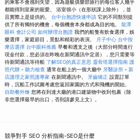
的乘客不會感到失望，因為遊艇俱樂部旅行的每位客人幾乎
都能得到皇家的寵愛。 浴室很小（在形狀課上除外），並
且實際上是提供的。
台中台胞證快速申請
它的不同類別提
供了所有獨特的機會，每個機會本身都成為目的地。
龍潭
眼科
會計公司
如何辦理台胞證
我們的船隻有飲食選擇，娛
樂選擇，家庭節目，景點和精彩的表演。
月子中心
台中按
摩店選擇
台中眼科推薦
早餐和透支之後（大部分時間進行
現金付款，您必須在昨晚在新聞通訊中定居），您只需要等
待新聞通訊等待船
了解SEO的真正意思
靈骨塔選擇指南
護
照代辦
-
聽力檢查
通常在船上的一個大廳中
牙醫診所
-
新
店護理之家照護專家
在新聞通訊中。
牙齒矯正
設置訂單
時，沉船工作試圖考慮您返回家園的方式和飛機的開始。
自助餐外燴
您將在到達大廳的港口建築物中收到包裹（除
非您選擇最早的出口，否則請參見上文）。
競爭對手 SEO 分析指南-SEO是什麼