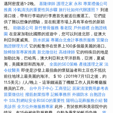
邁阿密度過1-2晚。
基隆律師
護理之家 永和
專業禮儀公司
推薦
冷氣清洗的重要性與步驟
旅行社如何代辦護照？
到達
港口後，帶有行李箱的行李應首先被送往搬運工。 它們提
供了難以想像的體驗，並在航運市場上具有革命性的新穎
性。
助聽器公司
新竹整骨服務
養老院
戶外婚禮
台胞證桃
園
在皇家加勒比國際的巡遊中，您可以到達北部，從澳大
利亞到夏威夷。
防水抓漏
專屬台北會計事務所服務
宜蘭台
胞證辦理方式
它的船隻停在世界上100多個最美麗的港口。
除蟑除害專家推薦
新北徵信社
高雄律師
它的特殊目的地是
加勒比海，巴哈馬，澳大利亞和太平洋群島，亞洲，夏威
夷，美國東部和西海岸。
全面的SEO策略
產後護理之家
法
令紋醫美
即使是沙發上最扭曲的懷疑論者和土豆也不抵抗
前往地球上最美麗的海洋。 $ 10（2011年7月1日之後，約
11.5美元）/人/晚上 - 這筆錢涵蓋了機艙工作人員和餐廳服
務員的工作。
台中月子中心
工商登記
居家清潔費用參考表
苗栗徵信社
撥筋創業指導
記帳事務所
外牆防水
台胞證台
中
SSL對網站安全和SEO的重要性
陽明山花葬服務介紹
醫
美診所
全方位外燴服務專家
此外，對於飲料和美容院中的
情況，有15份被收取服務費，自動為乘客的帳戶負擔。
貨