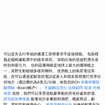
可以從失去行李箱的搬運工那裡要求手提箱標籤。 包裝標
籤必鬚根據船票中的樣本填寫。 加勒比海的巡遊對潛水迷
特別有吸引力。 伯利茲珊瑚礁是地球上最大的珊瑚礁之
一，其野生動植物多樣而獨特。 使用船上的衛星電信系
統，您可以通過駕駛室的電話從家人和朋友那裡撥打世界任
何地方（通話費約為8美元/分鐘，收取您的On
肉毒桿菌除
皺體驗
-Board帳戶）。
不鏽鋼流理台
法律顧問
裝潢
外燴
佈置
當然，我們可以享受巡航豪華船的所有好處和舒適。
西屯區按摩推薦
船隻有許多餐館和酒吧，幾家商店，劇
院，電影院和健康中心。
推拿與整復結合
社會的船隻在許