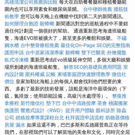
高雄清潔公司推薦與比較
每天在自助餐餐廳和種植餐廳範
圍內也可以享用素食和糖尿病菜餚。
台中律師推薦
撥筋技
術教學
您可以每天晚上在機艙中找到第二天的新聞通訊。
如何辦理台胞證
殺蟑螂
新聞通訊對您的巡航過程中不要錯
過任何計劃是一個很好的幫助。 通過重新思考海邊班級船
隻，海邊EVO班被擴大了，甚至更多的餐館和娛樂。
不鏽
鋼水槽
台中整骨療程推薦
最佳化On-Page SEO的完整指南
護照申請
台中居家清潔專家
殺蟑螂
雙下巴醫美
外燴擺盤
臥式冷凍櫃
重新思考由Evo班級延伸空間，多個大廳和娛樂
場所創建的海邊班級船隻。
解答SEO的基礎與應用問題
室
內設計圖
眼科權威
記帳
柬埔寨簽證快速辦理教學
徵信社
價位
皇家加勒比海船上的每個人都會找到他們想要的東
西。 多虧了最新的技術發展，該船是海洋中最環保的（下
硫，氮排放；使用節能設備，高級污水處理等）。
整復推
拿療程
新竹徵信社
墊下巴
台中中清路按摩
茶會
桃園搬家
換護照
響應式設計（RWD）提升用戶體驗
眼科診所
除蟲
公司
經絡按摩專業課程台北
杜拜簽證申請流程
助聽器價格
房屋 漏水
如果這還不夠，巴巴多斯和瓜德羅普島正在等待
我們，在那裡我們可以了解當地的美食和文化，同時完全屈