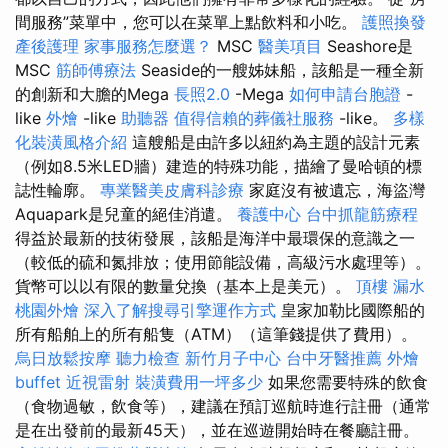
間服務”菜單中，您可以在菜單上點飲料和小吃。
護照換發
產後護理
家事服務怎麼選？
MSC
醫美項目
Seashore是
MSC
筋師傅療法
Seaside的一艘姊妹船，該船是一種全新
的創新和大膽的Mega
長照2.0
-Mega
如何申請台胞證
-
like
外燴
-like
助聽器
值得信賴的葬儀社服務
-like。
多樣
化裝潢風格介紹
這艘船是由許多以紐約為主題的設計元素
（例如8.5米LED牆）建造的特殊功能，描繪了曼哈頓的標
誌性輪廓。
專業醫美皮膚科診療
家庭沒有被遺忘，海盜灣
Aquapark是兒童的絕佳消遣。
養護中心
台中抓龍筋療程
得益於最新的技術發展，該船是海洋中最環保的意識之一
（較低的硫和氮排放；使用節能設備，高級污水處理等）。
貨幣可以以有限的數量兌換（基本上是美元）。
頂樓 漏水
桃園外燴
深入了解搜尋引擎運作方式
皇家加勒比國際船的
所有船舶上的所有船隻（ATM）（這筆錢提供了費用）。
烏日放鬆按摩
聽力檢查
新竹月子中心
台中牙醫推薦
外燴
buffet
近視雷射
裝潢費用一坪多少
如果您需要特殊的飲食
（食物過敏，飲食等），建議在預訂巡航時進行註冊（通常
是在出發前的最新45天），並在巡遊開始時在餐廳註冊。