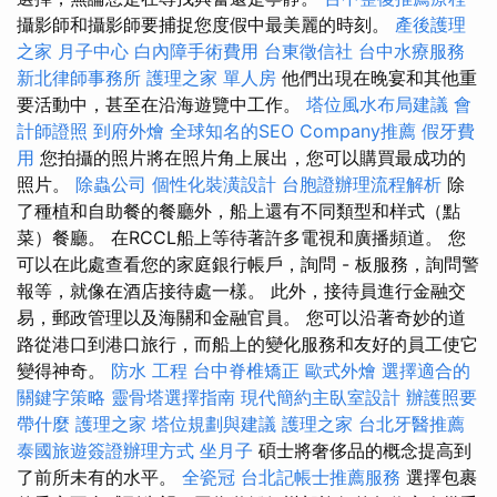
攝影師和攝影師要捕捉您度假中最美麗的時刻。
產後護理
之家 月子中心
白內障手術費用
台東徵信社
台中水療服務
新北律師事務所
護理之家 單人房
他們出現在晚宴和其他重
要活動中，甚至在沿海遊覽中工作。
塔位風水布局建議
會
計師證照
到府外燴
全球知名的SEO Company推薦
假牙費
用
您拍攝的照片將在照片角上展出，您可以購買最成功的
照片。
除蟲公司
個性化裝潢設計
台胞證辦理流程解析
除
了種植和自助餐的餐廳外，船上還有不同類型和样式（點
菜）餐廳。 在RCCL船上等待著許多電視和廣播頻道。 您
可以在此處查看您的家庭銀行帳戶，詢問 - 板服務，詢問警
報等，就像在酒店接待處一樣。 此外，接待員進行金融交
易，郵政管理以及海關和金融官員。 您可以沿著奇妙的道
路從港口到港口旅行，而船上的變化服務和友好的員工使它
變得神奇。
防水 工程
台中脊椎矯正
歐式外燴
選擇適合的
關鍵字策略
靈骨塔選擇指南
現代簡約主臥室設計
辦護照要
帶什麼
護理之家
塔位規劃與建議
護理之家
台北牙醫推薦
泰國旅遊簽證辦理方式
坐月子
碩士將奢侈品的概念提高到
了前所未有的水平。
全瓷冠
台北記帳士推薦服務
選擇包裹