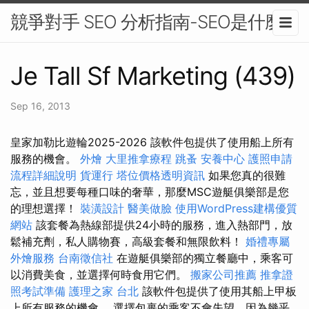
競爭對手 SEO 分析指南-SEO是什麼
Je Tall Sf Marketing (439)
Sep 16, 2013
皇家加勒比遊輪2025-2026 該軟件包提供了使用船上所有
服務的機會。
外燴
大里推拿療程
跳蚤
安養中心
護照申請
流程詳細說明
貨運行
塔位價格透明資訊
如果您真的很難
忘，並且想要每種口味的奢華，那麼MSC遊艇俱樂部是您
的理想選擇！
裝潢設計
醫美做臉
使用WordPress建構優質
網站
該套餐為熱線部提供24小時的服務，進入熱部門，放
鬆補充劑，私人購物賽，高級套餐和無限飲料！
婚禮專屬
外燴服務
台南徵信社
在遊艇俱樂部的獨立餐廳中，乘客可
以消費美食，並選擇何時食用它們。
搬家公司推薦
推拿證
照考試準備
護理之家 台北
該軟件包提供了使用其船上甲板
上所有服務的機會。 選擇包裹的乘客不會失望，因為幾乎