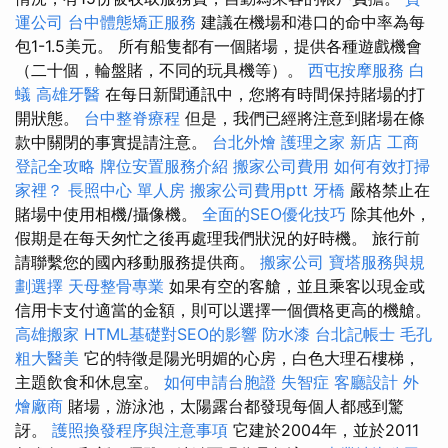
運公司
台中體態矯正服務
建議在機場和港口的命中率為每
包1-1.5美元。 所有船隻都有一個賭場，提供各種遊戲機會
（二十個，輪盤賭，不同的玩具機等）。
西屯按摩服務
白
蟻
高雄牙醫
在每日新聞通訊中，您將有時間保持賭場的打
開狀態。
台中整脊療程
但是，我們已經將注意到賭場在條
款中關閉的事實提請注意。
台北外燴
護理之家 新店
工商
登記全攻略
牌位安置服務介紹
搬家公司費用
如何有效打掃
家裡？
長照中心 單人房
搬家公司費用ptt
牙橋
嚴格禁止在
賭場中使用相機/攝像機。
全面的SEO優化技巧
除其他外，
假期是在每天匆忙之後再處理我們狀況的好時機。 旅行前
請聯繫您的國內移動服務提供商。
搬家公司
寶塔服務與規
劃選擇
天母整骨專業
如果有空的客艙，並且乘客以現金或
信用卡支付適當的金額，則可以選擇一個價格更高的機艙。
高雄搬家
HTML基礎對SEO的影響
防水漆
台北記帳士
毛孔
粗大醫美
它的特徵是陽光明媚的心房，白色大理石樓梯，
主題飲食和休息室。
如何申請台胞證
失智症
客廳設計
外
燴廠商
賭場，游泳池，太陽露台都發現每個人都感到驚
訝。
護照換發程序與注意事項
它建於2004年，並於2011