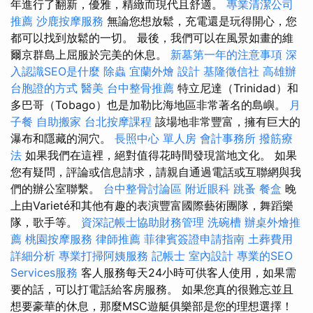
年進行了翻新，優雅，精緻而現代且舒適。
專業清潔公司
推薦
沙鹿按摩服務
無論您想放鬆，充電還是玩得開心，您
都可以找到放鬆的一切。 最後，我們可以在風景如畫的維
爾京群島上屈服於完美的休息。
新墓第一年的注意事項
深
入認識SEO是什麼
除蟲
宜蘭外燴
設計
基隆徵信社
高雄辦
台胞證的方式
醫美
台中整骨推薦
特立尼達（Trinidad）和
多巴哥（Tobago）也是加勒比海地區非常著名的島嶼。
月
子餐
自助搬家
台北按摩課程
該場地非常豐富，擁有巨大的
瀑布和隱藏的洞穴。
長照中心 單人房
會計事務所
撥筋療
法
如果我們在這裡，絕對值得花時間發現當地文化。 如果
您有疑問，評論或信息請求，請親自通過電話或互聯網與我
們的辦公室聯繫。
台中整骨討論區
附近眼科
跳蚤
餐盒
晚
上由Varieté和其他有趣的表演豐富國際藝術團隊，舞蹈樂
隊，歌手等。
資深記帳士協助財務管理
洗碗槽
辦桌外燴推
薦
桃園按摩服務
律師推薦
菲律賓簽證申請指南
土葬費用
詳細分析
專業打掃阿姨服務
記帳士
室內設計
專業的SEO
Services服務
客人服務每天24小時可供客人使用，如果需
要的話，可以打電話給客房服務。 如果您真的很難忘並且
想要豪華的休息，那麼MSC遊艇俱樂部是您的理想選擇！