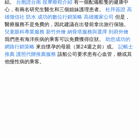
結。
台胞證台南
按摩療程介紹
有一個配備船隻的健康中
心，有兩名研究生醫生和三個姐妹護理患者。
杜拜簽證
高
雄徵信社
防水
成功的數位行銷策略
高雄搬家公司
但是，
醫療服務不是免費的，因此建議在出發前拿出旅行保險。
兒童眼科專業服務
新竹外燴
納骨塔服務與選擇
到府外燴
我們患有海洋疾病的乘客可以免費獲得症狀。
助您成功的
網路行銷策略
來自懷孕的母親（第24週之前）或。
記帳士
推薦
護照代辦推薦服務
該船公司要求患有心血管，糖或其
他慢性病的乘客。