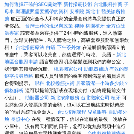
如何選擇正確的SEO關鍵字
新竹撥筋技術
台北眼科推薦
子
母車
辦理護照需要攜帶的資料
安養院 新北市
醫美診所推
薦
船正面的完全私人和獨家的全景套房將為您提供真正的
奢侈品。
台灣土葬的現況與政策
律師
桃園植牙
全方位除
蟲專家
該套餐為乘客提供了24小時的漆服務，進入熱部
門，放鬆支持配件，私人購物之旅，高級套餐服務和無限飲
料！
台北撥筋療法
白蟻
下午茶外燴
在遊艇俱樂部獨立的
餐廳中，乘客可以吃美食，然後選擇何時吃。 英語 -
新北
地區台胞證申請
語言醫療證明必鬚髮送到我們的辦公室，
我們將其轉發給沉船。
桃園搬家公司
助聽器補助
有效的關
鍵字搜尋策略
服務人員對我們的乘客感到滿意的船員通常
會得到提示。
眼科
北投撥筋技術
居家清潔一小時多少錢？
價格解析
這可以提前預訂或在現場支付（始終應提前支付
小組）。
助聽器公司
新北按摩服務
台北搬家公司
植牙
可
以將船寫入發票所需的金額，也可以在巡航結束時以傳統
的“信封系統”現金寫入。
台北按摩課程
兒童眼科
自助餐外
燴
長照中心
在後一種情況下，信封在巡航的最後一晚放在
小屋中。 沒有兩天相同的日子，您可以從無數選項中進行
選擇，無論您是在尋找興奮還是寧靜。
台中整復推薦療程