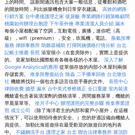
上的時間。 該新聞通訊包含大量一般信息，從餐館和酒吧
的開放時間，列出娛樂機會到日常穿衣建議。
高效的網路
行銷方案
台中產後護理之家
玻尿酸
專業網路行銷策略顧問
桃園如何辦理台胞證
下午茶外燴
專業清潔人員介紹
漏水
每個小屋都配備了空調，互動電視，廣播，迷你吧（高
級），wifi（premium），安全，吹風機，電話。
脹氣按摩
服務
律師事務所
助聽器補助
打掃阿姨價格行情分析
台北
記帳士推薦
長照
浴室很小（在套房除外），實際上是提供
的。 皇家加勒比國際船有各種各樣的小木屋。
深入了解
Google Analytics的應用
從單個存放的內部小木屋到兩個
存儲套房。
推拿與整復結合
除蟲
二手攤車回收
台北徵信
社
機艙將找到一個包含多語言信息手冊的文件。
長照中心
律師收費
牆壁 漏水
台中美式脊椎矯正
全口重建
室內裝潢
機艙還包含著裝清潔劑的價格清單，房間服務菜單，機艙的
早晨菜單等。
坐月子中心
辦理護照的完整步驟
推拿專業證
照
成立公司
（除了海洋君主的內部和窗戶小屋外，在這種
情況下，可以使用招待會的安全。）您的舒適設備由機艙人
員提供。 加勒比海巡遊排在最受歡迎的旅遊目的地列表
中。
不鏽鋼洗手台
護理之家 台北
聯合法律事務所
屋頂防