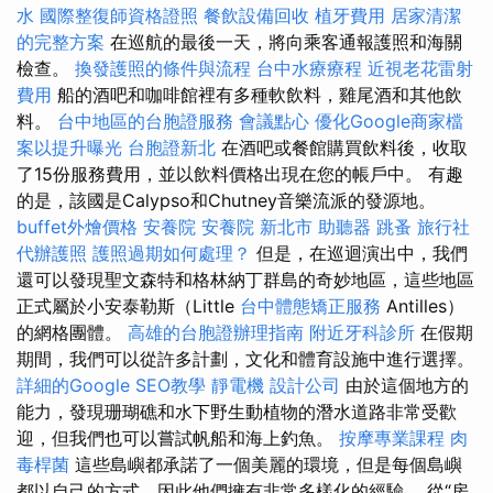
水
國際整復師資格證照
餐飲設備回收
植牙費用
居家清潔
的完整方案
在巡航的最後一天，將向乘客通報護照和海關
檢查。
換發護照的條件與流程
台中水療療程
近視老花雷射
費用
船的酒吧和咖啡館裡有多種軟飲料，雞尾酒和其他飲
料。
台中地區的台胞證服務
會議點心
優化Google商家檔
案以提升曝光
台胞證新北
在酒吧或餐館購買飲料後，收取
了15份服務費用，並以飲料價格出現在您的帳戶中。 有趣
的是，該國是Calypso和Chutney音樂流派的發源地。
buffet外燴價格
安養院
安養院 新北市
助聽器
跳蚤
旅行社
代辦護照
護照過期如何處理？
但是，在巡迴演出中，我們
還可以發現聖文森特和格林納丁群島的奇妙地區，這些地區
正式屬於小安泰勒斯（Little
台中體態矯正服務
Antilles）
的網格團體。
高雄的台胞證辦理指南
附近牙科診所
在假期
期間，我們可以從許多計劃，文化和體育設施中進行選擇。
詳細的Google SEO教學
靜電機
設計公司
由於這個地方的
能力，發現珊瑚礁和水下野生動植物的潛水道路非常受歡
迎，但我們也可以嘗試帆船和海上釣魚。
按摩專業課程
肉
毒桿菌
這些島嶼都承諾了一個美麗的環境，但是每個島嶼
都以自己的方式，因此他們擁有非常多樣化的經驗。 從“房