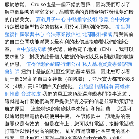
服於放鬆。 Cruise也是一個不錯的選擇，因為我們可以了
解每個島嶼的豐富文化，品嚐當地的異國食物並發現夢幻般
的自然美女。
嘉義月子中心
中醫推拿技術
除蟲
台中外燴
特定機艙類型指定的價格可用於可用類別的價格。
養生與
整復推廣學習中心
合法專業徵信社
北部眼科權威
請與當前
的自由空間功能聯繫以最有利的出價連接聯繫我們的辦公
室。
台中放鬆按摩
我承認，通過電子地址（EN），我可以
要求刪除，對我的註冊個人數據的修改以及有關處理的數據
的信息。
值得信賴的網路行銷公司
私人墓地買賣專業諮詢
會計師
紐約市是該船社區空間的基本氣氛，因此您可以看
到一個3米高的自由女神像（在賭場），並欣賞大都市的8.5
米（4牌）高LED牆白天的變化。
台胞證申請指南
高雄律
師推薦
音波拉皮
我們的員工或頂級巡洋艦專門從事巡遊，
這就是為什麼他們為客戶提供所有必要的信息並幫助預訂巡
航的原因。 這些特殊的餐廳以事先預訂和預訂費。 您還可
以通過衛星電信系統使用手機。 在該條款中，該地點的漫
遊關稅是有效的，但是在海上，您可以打電話，接聽電話或
打電話以獲得更高的關稅。 紐約市是該船社區空間的基本
氛圍，因此您可以看到一個3米高的自由女神像（在賭