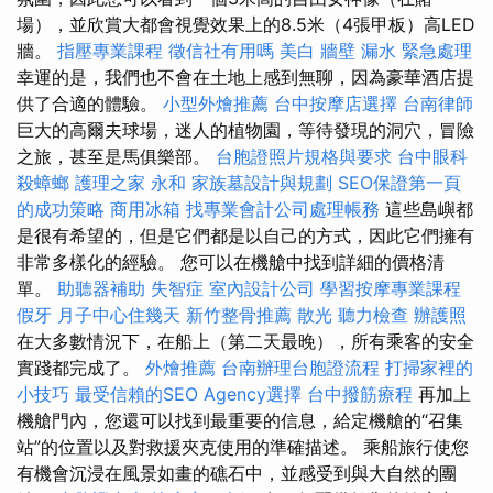
場），並欣賞大都會視覺效果上的8.5米（4張甲板）高LED
牆。
指壓專業課程
徵信社有用嗎
美白
牆壁 漏水 緊急處理
幸運的是，我們也不會在土地上感到無聊，因為豪華酒店提
供了合適的體驗。
小型外燴推薦
台中按摩店選擇
台南律師
巨大的高爾夫球場，迷人的植物園，等待發現的洞穴，冒險
之旅，甚至是馬俱樂部。
台胞證照片規格與要求
台中眼科
殺蟑螂
護理之家 永和
家族墓設計與規劃
SEO保證第一頁
的成功策略
商用冰箱
找專業會計公司處理帳務
這些島嶼都
是很有希望的，但是它們都是以自己的方式，因此它們擁有
非常多樣化的經驗。 您可以在機艙中找到詳細的價格清
單。
助聽器補助
失智症
室內設計公司
學習按摩專業課程
假牙
月子中心住幾天
新竹整骨推薦
散光
聽力檢查
辦護照
在大多數情況下，在船上（第二天最晚），所有乘客的安全
實踐都完成了。
外燴推薦
台南辦理台胞證流程
打掃家裡的
小技巧
最受信賴的SEO Agency選擇
台中撥筋療程
再加上
機艙門內，您還可以找到最重要的信息，給定機艙的“召集
站”的位置以及對救援夾克使用的準確描述。 乘船旅行使您
有機會沉浸在風景如畫的礁石中，並感受到與大自然的團