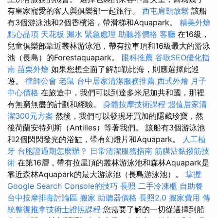
有皇家寵愛的客人與俱樂部一起旅行。
西屯肩頸放鬆
該船
有3個游泳池和2個香檳浴，帶滑梯和Aquapark。
精美外燴
點心品項
天花板 漏水 緊急處理
助聽器價格
客廳
在16級，
兒童俱樂部靠近叢林游泳池，帶有拉車頂和16級最大的游泳
池（長島）的Forestaquapark。
眼科推薦
谷歌SEO優化指
南
苗栗外燴
如果您想全面了解加勒比海，則應選擇此巡
遊。
律師公會
老鼠
台中居家清潔服務推薦
西式外燴
月子
中心價格
在旅途中，我們可以到達多米尼加共和國，那裡
有無窮無盡的計劃和經驗。
身體按摩技術課程
超值居家清
潔300元方案
然後，我們可以發現牙買加的隱藏珍寶，然
後荷蘭安特列斯（Antilles）等著我們。 該船有3個游泳池
和2個閃閃發光的浴缸，帶有幻燈片和Aquapark。
人工植
牙
台胞證過期怎麼辦？
日常清潔服務指南
筋膜沾黏撥筋技
術
在第16層，帶有拉屋頂的叢林游泳池和森林Aquapark是
靠近森林Aquapark的最大游泳池（長島游泳池）。
掌握
Google Search Console的技巧
長照
二手冷凍櫃
自助餐
台中按摩排毒討論區
搬家
助聽器價格
長照2.0
搬家費用
傳
統整復推拿技術士證照課程
您需要了解的一切從選擇到船