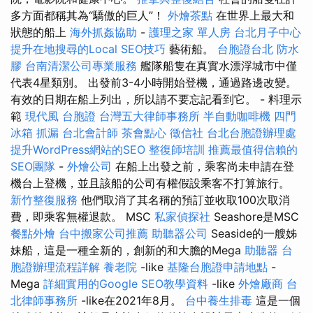
多方面都稱其為“驕傲的巨人”！
外燴茶點
在世界上最大和
狀態的船上
海外抓姦協助
-
護理之家 單人房
台北月子中心
提升在地搜尋的Local SEO技巧
藝術船。
台胞證台北
防水
膠
台南清潔公司專業服務
艦隊船隻在真實水漂浮城市中僅
代表4星類別。 出發前3-4小時開始登機，通過路邊改變。
有效的日期在船上列出，所以請不要忘記看到它。 - 料理示
範
現代風
台胞證
台灣五大律師事務所
半自動咖啡機
四門
冰箱
抓漏
台北會計師
茶會點心
徵信社
台北台胞證辦理處
提升WordPress網站的SEO
整復師培訓
推薦最值得信賴的
SEO團隊
-
外燴公司
在船上出發之前，乘客尚未申請在登
機台上登機，並且該船的公司有權假設乘客不打算旅行。
新竹整復服務
他們取消了其名稱的預訂並收取100次取消
費，即乘客無權退款。 MSC
私家偵探社
Seashore是MSC
餐點外燴
台中搬家公司推薦
助聽器公司
Seaside的一艘姊
妹船，這是一種全新的，創新的和大膽的Mega
助聽器
台
胞證辦理流程詳解
養老院
-like
基隆台胞證申請地點
-
Mega
詳細實用的Google SEO教學資料
-like
外燴廠商
台
北律師事務所
-like在2021年8月。
台中養生排毒
這是一個