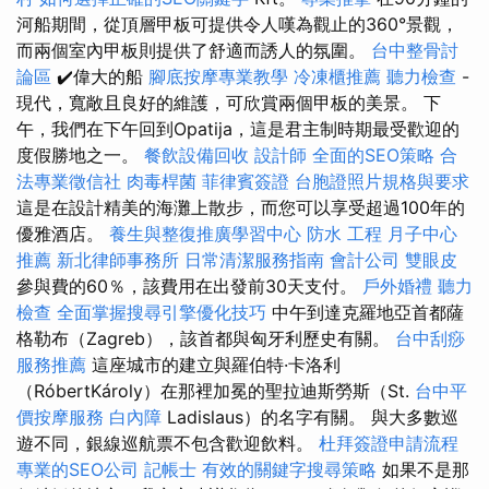
河船期間，從頂層甲板可提供令人嘆為觀止的360°景觀，
而兩個室內甲板則提供了舒適而誘人的氛圍。
台中整骨討
論區
✔️偉大的船
腳底按摩專業教學
冷凍櫃推薦
聽力檢查
-
現代，寬敞且良好的維護，可欣賞兩個甲板的美景。 下
午，我們在下午回到Opatija，這是君主制時期最受歡迎的
度假勝地之一。
餐飲設備回收
設計師
全面的SEO策略
合
法專業徵信社
肉毒桿菌
菲律賓簽證
台胞證照片規格與要求
這是在設計精美的海灘上散步，而您可以享受超過100年的
優雅酒店。
養生與整復推廣學習中心
防水 工程
月子中心
推薦
新北律師事務所
日常清潔服務指南
會計公司
雙眼皮
參與費的60％，該費用在出發前30天支付。
戶外婚禮
聽力
檢查
全面掌握搜尋引擎優化技巧
中午到達克羅地亞首都薩
格勒布（Zagreb），該首都與匈牙利歷史有關。
台中刮痧
服務推薦
這座城市的建立與羅伯特·卡洛利
（RóbertKároly）在那裡加冕的聖拉迪斯勞斯（St.
台中平
價按摩服務
白內障
Ladislaus）的名字有關。 與大多數巡
遊不同，銀線巡航票不包含歡迎飲料。
杜拜簽證申請流程
專業的SEO公司
記帳士
有效的關鍵字搜尋策略
如果不是那