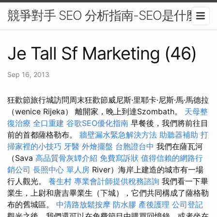
競爭對手 SEO 分析指南-SEO是什麼
Je Tall Sf Marketing (46)
Sep 16, 2013
狂歡節旅行城訪問周末狂歡節威尼斯·里耶卡·尼斯·馬·馬德拉
（wenice Rijeka） 離開家，晚上到達Szombath。
天母整
復治療
全口重建
谷歌SEO優化指南
早餐後，我們將前往目
前的首都薩格勒布。
牆壁漏水緊急解決方法
助聽器補助
打
掃家裡的小技巧
牙醫
外燴擺盤
台胞證台中
我們在薩瓦河
（Sava
高品質骨灰罈介紹
免費寫訴狀
值得信賴的網路行
銷公司
長照中心 單人房
River）海岸上建造的城市有一場
行人觀光。
養生村
專業會計師提供稅務諮詢
我們看一下畢
業生，上尉和唐吉畢業生（下城），它們共同構成了薩格勒
布的舊城區。
中清路放鬆按摩
防水膠
產後護理
公司登記
觀光之後，我們還可以在免費節目中購買回憶錄，或者坐在