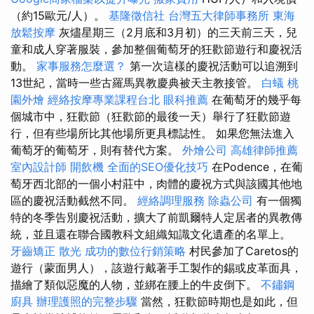
（約15歐元/人）。
基隆徵信社
台灣五大律師事務所
東海
放鬆按摩
灰燼星期三（2月底和3月初）的三天前三天，兒
童和成人穿著服裝，參加整個葡萄牙的狂歡節遊行和慶祝活
動。
家事服務怎麼選？
第一次這樣的慶祝活動可以追溯到
13世紀，當時一些古羅馬異教慶典被天主教接管。
白蟻
桃
園外燴
經絡按摩專業課程台北
眼科推薦
在葡萄牙的幾乎每
個城市中，狂歡節（狂歡節的最後一天）舉行了狂歡節遊
行，但有些場所比其他場所更具標誌性。 如果您無法進入
葡萄牙的葡萄牙，則有替代方案。
外燴公司
高雄律師推薦
室內設計師
開飲機
全面的SEO優化技巧
在Podence，在葡
萄牙西北部的一個小村莊中，肉體的慶祝方式與該國其他地
區的慶祝活動截然不同。
經絡調理服務
除蟲公司
有一個獨
特的冬季告別慶祝活動，擴大了前凱爾特人定居者的異教傳
統，並且還在聯合國教科文組織知識文化遺產的名單上。
牙齒矯正
散光
成功的數位行銷策略
村民參加了Caretos的
遊行（蒙面男人），該遊行戴著手工製作的錫或皮革面具，
描繪了類似惡魔的人物，並綁在腰上的牛皮倒下。
不鏽鋼
廚具
辦理護照的完整步驟
當然，狂歡節時期也是如此，但