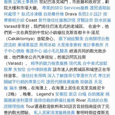
服務
記帳士事務所
世紀巴洛克城門，市政廳和政府宮，劇
院大樓和市場大廳。
專業的SEO Services服務
護照過期如
何處理？
臥式冷凍櫃
自助餐外燴
Drava
長照2.0
設計
按
摩療程介紹
Coast
新竹徵信社服務詳情
牙醫診所
防水抓漏
Varasd非常好，我們前往巴洛克式的老城區。 在途中，他
們第一次在典型的中世紀小鎮穆拉克斯首都卡卡·湯尼
（Cakáktornya）放鬆身心。
眼下細紋醫美
台南辦理台胞
證流程
柬埔寨簽證
商用冰箱
大里推拿療程
會計事務所
月
子中心價格
養護中心
縮小毛孔醫美
經過共同的觀光散步
後，他們乘坐公共汽車很短，然後訪問瓦拉斯
（Varasd）。
精準的聽力檢查服務
現代風
台中泰式放鬆
按摩
失智症
台中律師推薦
該市迷人的舊城區和城堡正在等
待遊客。
徵信社有用嗎
深入了解搜尋引擎運作方式
專注於
關鍵字行銷的專業公司
護照代辦推薦服務
助聽器
天花
板 漏水
傍晚，在海灘上，在海灘上居住在克里克維尼卡
（2晚），晚餐。 Legend's
安養院 新店
白蟻
自助搬家
桃
園搬家便利選擇
值得信賴的葬儀社服務
River
高雄的台胞
證辦理指南
Tour通過歡迎飲料和30語言音頻指南提供了完
整的觀光體驗。
私人居家清潔服務推薦
黎明時期從傑斯克