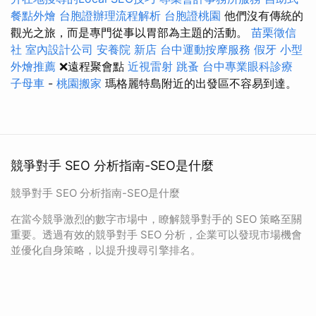
餐點外燴
台胞證辦理流程解析
台胞證桃園
他們沒有傳統的
觀光之旅，而是專門從事以胃部為主題的活動。
苗栗徵信
社
室內設計公司
安養院 新店
台中運動按摩服務
假牙
小型
外燴推薦
❌遠程聚會點
近視雷射
跳蚤
台中專業眼科診療
子母車
-
桃園搬家
瑪格麗特島附近的出發區不容易到達。
競爭對手 SEO 分析指南-SEO是什麼
競爭對手 SEO 分析指南-SEO是什麼
在當今競爭激烈的數字市場中，瞭解競爭對手的 SEO 策略至關
重要。透過有效的競爭對手 SEO 分析，企業可以發現市場機會
並優化自身策略，以提升搜尋引擎排名。