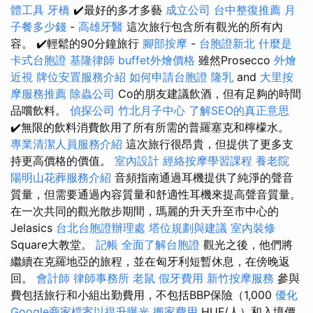
體工具
牙橋
✔️最好的多才多藝
成立公司
台中整復推薦
月
子餐多少錢
-
高雄牙醫
這次旅行包含所有觀光的所有內
容。 ✔️輕鬆的90分鐘旅行
腳部按摩
-
台胞證新北
什麼是
卡式台胞證
基隆律師
buffet外燴價格
雖然Prosecco
外燴
近視
牌位安置服務介紹
如何申請台胞證
隆乳
and
大里按
摩服務推薦
除蟲公司
Co的朋友建議飲酒，但有足夠的時間
品嚐飲料。
偵探公司
竹北月子中心
了解SEO的真正意思
✔️無限的飲料消費飲用了所有所需的普羅塞克和檸檬水。
專業清潔人員服務介紹
這次旅行很昂貴，但提供了更多支
持更高價格的價值。
室內設計
經絡按摩學習課程
養老院
陽明山花葬服務介紹
音頻指南通過耳機提供了純淨的聲音
質量，但需要通過內容質量和舒適性耳機來提高聲音質量。
在一次共同的觀光散步期間，瑪麗的升天升至市中心的
Jelasics
台北台胞證辦理處
塔位規劃與建議
室內裝修
Square大教堂。
記帳
全面了解台胞證
觀光之後，他們將
繼續在克羅地亞的旅程，並在匈牙利短暫休息，在傍晚返
回。
會計師
律師事務所
老鼠
假牙費用
新竹按摩服務
參與
費包括旅行和小組出勤費用，不包括BBP保險（1,000
優化
Google商家檔案以提升曝光
搬家費用
HUF/人）和入境價