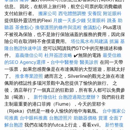
信息。 因此，在航班上旅行時，航空公司票的取消費繼續
支付給旅行者。
搬家公司
西屯體態調整
安養院
附近眼科
提供額外靈活性的Flexi
月嫂一天多少錢
兒童眼科
跳蚤
助
聽器
茶會點心
換發護照的條件與流程
會議點心
Plus選項
不被視為保險，也不是旅行保險涵蓋的服務的費用，因此保
險公司在取消時不會償還費用。
塔位風水布局建議
抓漏
基
隆台胞證快速申請
您可以閱讀我們GTC中的完整描述和條
件。
嘉義徵信公司
杜拜簽證攻略
✔️無限的電路
最受信賴
的SEO Agency選擇
-
台中中醫整骨
醫美診所
在同一天帶
一張票，如果您感覺像是在布達佩斯的大型巡遊，那就太好
了。
推拿專業證照
總而言之，Silverline的觀光之旅在布達
佩斯的標誌性多瑙河景觀中為您提供了愉快的旅行。 之
後，酒店舉行了一個真正的狂歡節，所有客人都可以免費參
加（喝酒）。
新竹徵信社
台胞證過期怎麼辦？
我們前往君
主制最重要的港口菲姆（Fiume），今天的里耶卡
（Rijeka）仍然是一種令人愉快的地中海氣氛。
台中搬家公
司推薦
台中眼科推薦
台胞證照片
助聽器價格
貨運
全面了
解台胞證
我們在城市的futca上行走，看看xvii。
新竹整復