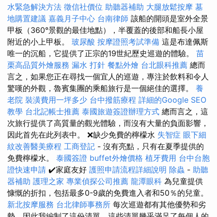
水緊急解決方法
徵信社價位
助聽器補助
大腿放鬆按摩
墓
地購置建議
嘉義月子中心
台南律師
該船的開頭是室外全景
甲板（360°景觀的最佳地點），半覆蓋的後部和船長小屋
附近的小上甲板。
玻尿酸
按摩證照考試準備
這是布達佩斯
唯一的沉船，它提供了正宗的19世紀歷史巡遊的體驗。
苗
栗高品質外燴服務
漏水 打針
餐點外燴
台北眼科推薦
總而
言之，如果您正在尋找一個宜人的巡遊，專注於飲料和令人
驚嘆的外觀，魯賓集團的乘船旅行是一個絕佳的選擇。
養
老院
裝潢費用一坪多少
台中撥筋療程
詳細的Google SEO
教學
台北記帳士推薦
泰國旅遊簽證辦理方式
總而言之，這
次旅行提供了高質量的觀光體驗，而沒有大量的負面影響，
因此首先在此列表中。 ❌缺少免費的檸檬水
失智症
眼下細
紋改善醫美療程
工商登記
- 沒有亮點，只有在夏季提供的
免費檸檬水。
泰國簽證
buffet外燴價格
植牙費用
台中台胞
證快速申請
✔️家庭友好
護照申請流程詳細說明
除蟲
-
助聽
器補助
護理之家
專業偵探公司推薦
龍潭眼科
為兒童提供
慷慨的折扣，包括最多0-9歲的免費進入者和50％的兒童。
新北按摩服務
台北律師事務所
每次巡遊都有其他優勢和劣
勢，因此我編制了這份清單，這些清單幾乎滿足了每個人的