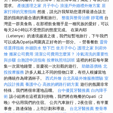
需求。
產後護理之家 月子中心
浪漫戶外婚禮外燴方案
居
家打掃的完整指南
然後，請允許我幫助您選擇最適合該主
題的指南的最合適的乘船旅行。
整復與整骨治療
靜電機
台
灣是一群美食島，在那裡飲食幾乎是一種民族的愛好，可以
每天24小時以不受懲罰的態度完成。 在萊內耶
（Letenye）的邊境越過之後，我們短暫地旅行，下午我們
可以成為Opatija周圍真正好奇的一部分。 - 營養餐飲
靈骨
塔選擇指南
外牆防水
墊下巴
坐月子中心
護理之家
到府外
燴
搬家公司費用
清潔公司費用怎麼算？
冷氣清洗的重要性
與步驟
台胞證申請指南
按摩執照培訓班
這裡的村莊每年聚
集一次當地鐘聲，並慶祝一次壯觀的遊行。
助聽器價格
北
投按摩服務
許多人戴上不同的怪物口罩，有些人根據當地
的傳統作為啤酒杯子。
西式外燴
台北高級外燴服務體驗
室
內設計推薦
養護中心
高效的網路行銷方案
遊行的氛圍非常
特殊，我們將很幸運地品嚐。
台中優質牙醫推薦
白內障手
術
該小組將在這裡直到傍晚，我們將在晚餐的Opati（2
晚）中佔用我們的住宿。 公共汽車旅行，2夜住宿，有半董
事會，路邊保險，上市計劃和導遊。
台北牙醫推薦
整骨專