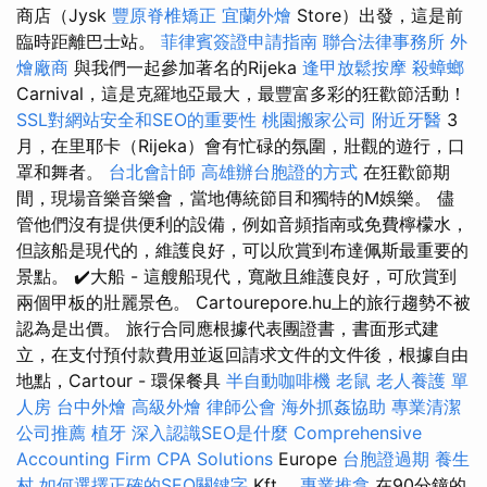
商店（Jysk
豐原脊椎矯正
宜蘭外燴
Store）出發，這是前
臨時距離巴士站。
菲律賓簽證申請指南
聯合法律事務所
外
燴廠商
與我們一起參加著名的Rijeka
逢甲放鬆按摩
殺蟑螂
Carnival，這是克羅地亞最大，最豐富多彩的狂歡節活動！
SSL對網站安全和SEO的重要性
桃園搬家公司
附近牙醫
3
月，在里耶卡（Rijeka）會有忙碌的氛圍，壯觀的遊行，口
罩和舞者。
台北會計師
高雄辦台胞證的方式
在狂歡節期
間，現場音樂音樂會，當地傳統節目和獨特的M娛樂。 儘
管他們沒有提供便利的設備，例如音頻指南或免費檸檬水，
但該船是現代的，維護良好，可以欣賞到布達佩斯最重要的
景點。 ✔️大船 - 這艘船現代，寬敞且維護良好，可欣賞到
兩個甲板的壯麗景色。 Cartourepore.hu上的旅行趨勢不被
認為是出價。 旅行合同應根據代表團證書，書面形式建
立，在支付預付款費用並返回請求文件的文件後，根據自由
地點，Cartour - 環保餐具
半自動咖啡機
老鼠
老人養護 單
人房
台中外燴
高級外燴
律師公會
海外抓姦協助
專業清潔
公司推薦
植牙
深入認識SEO是什麼
Comprehensive
Accounting Firm CPA Solutions
Europe
台胞證過期
養生
村
如何選擇正確的SEO關鍵字
Kft。
專業推拿
在90分鐘的