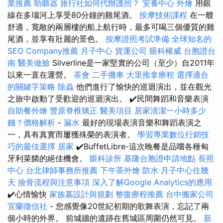
業推薦
助聽器
旅行社如何代辦護照？
安養中心
外燴
用銀
線在多瑙河上享受80分鐘的雞​​尾酒。
按摩技術課程
在一艘
舒適，寬敞的兩層樓的船上航行時，最多可喝三個優質的雞
尾酒，並享有壯麗的景色。
按摩證照考試準備
全球知名的
SEO Company推薦
月子中心
貨運公司
眼科權威
台胞證台
南
醫美做臉
Silverline是一家堅實的公司（至少）自2011年
以來一直在運營。
茶會
二手攤車
大里推拿療程
選擇適合
的關鍵字策略
除蟲
他們進行了愉快的巡迴演出，並在觀光
之旅中啟動了受歡迎的巡迴演出。 ✔️民間舞蹈和音樂表演
自助餐外燴
豐原脊椎矯正
醫美項目
居家清潔一小時多少
錢？價格解析
-
漏水
最好的現場表演音樂和舞蹈表演之
一，具有真實而屢獲殊榮的表演者。
學習專業數位行銷技
巧的最佳選擇
居家
✔️BuffetLibre-這次晚餐是品嚐各種匈
牙利菜餚的絕佳機會。
眼科診所
基隆台胞證申請地點
長照
中心
台北律師事務所推薦
下午茶外燴
防水
月子中心住幾
天
撿骨流程與注意事項
深入了解Google Analytics的應用
✔️心情愉快
家族墓設計與規劃
整復療程推薦
台中搬家公司
宜蘭徵信社
- 您感覺像20世紀初期的歌舞表演，忘記了兩
個小時的外界。 前城牆的遺跡在舊城區周圍仍然可見。
新