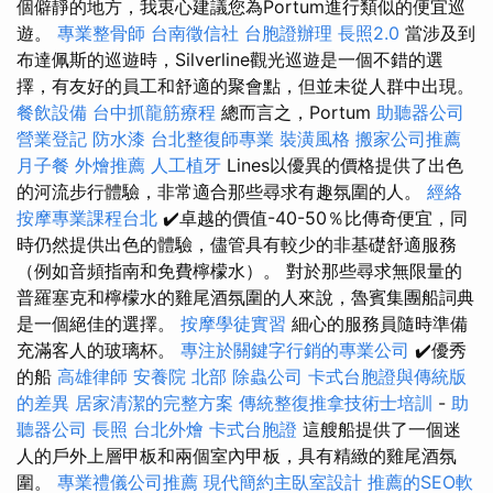
個僻靜的地方，我衷心建議您為Portum進行類似的便宜巡
遊。
專業整骨師
台南徵信社
台胞證辦理
長照2.0
當涉及到
布達佩斯的巡遊時，Silverline觀光巡遊是一個不錯的選
擇，有友好的員工和舒適的聚會點，但並未從人群中出現。
餐飲設備
台中抓龍筋療程
總而言之，Portum
助聽器公司
營業登記
防水漆
台北整復師專業
裝潢風格
搬家公司推薦
月子餐
外燴推薦
人工植牙
Lines以優異的價格提供了出色
的河流步行體驗，非常適合那些尋求有趣氛圍的人。
經絡
按摩專業課程台北
✔️卓越的價值-40-50％比傳奇便宜，同
時仍然提供出色的體驗，儘管具有較少的非基礎舒適服務
（例如音頻指南和免費檸檬水）。 對於那些尋求無限量的
普羅塞克和檸檬水的雞尾酒氛圍的人來說，魯賓集團船詞典
是一個絕佳的選擇。
按摩學徒實習
細心的服務員隨時準備
充滿客人的玻璃杯。
專注於關鍵字行銷的專業公司
✔️優秀
的船
高雄律師
安養院 北部
除蟲公司
卡式台胞證與傳統版
的差異
居家清潔的完整方案
傳統整復推拿技術士培訓
-
助
聽器公司
長照
台北外燴
卡式台胞證
這艘船提供了一個迷
人的戶外上層甲板和兩個室內甲板，具有精緻的雞尾酒氛
圍。
專業禮儀公司推薦
現代簡約主臥室設計
推薦的SEO軟