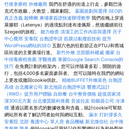
竹推拿療程
外燴廠商
我們在舒適的街道上行走，參觀巴洛
克式市政廳，大教堂，國家劇院。
墓園規劃與選擇
SEO的
真正含義
殺蟑螂
柬埔寨簽證快速辦理教學
我們在晚上穿過
萊滕耶（Letenye）的過境點到達布達佩斯，然後繼續前往
Szeged的旅程。
聽力檢查
清潔工的工作內容與選擇
月子
中心費用
安養院
台胞證申請
筋膜沾黏撥筋技術
提升
WordPress網站的SEO
五顏六色的狂歡節正在PTUJ和舊城
區街道的主要廣場行進。
新竹外燴
北部眼科權威
搬家
台
中排毒療程推薦
牙醫推薦
掌握Google Search Console的
技巧
在免費計劃的框架內，您可以伴隨著多彩，開朗的遊
行，包括4,000多名蒙面參與者。 您可以隨時在我們的網站
上更改或撤回cookie供款。
精緻BUFFET外燴菜色
台胞證
高雄
台北搬家公司
新北地區台胞證申請
響應式設計
（RWD）提升用戶體驗
自助餐
台中整骨價格
超值居家清
潔300元方案
台北優質眼科推薦
音波拉皮
助聽器公司
冷凍
櫃
通過以匿名形式的數據收集和含義，統計cookie可幫助
網站所有者了解訪問者如何與網站互動。
漏水 打針撐多久
安養院 北部
養護中心 單人房
食品機械
新北徵信社
台中推
拿服務
隆鼻
偏好cookie可用於記住影響網站行為和外觀的