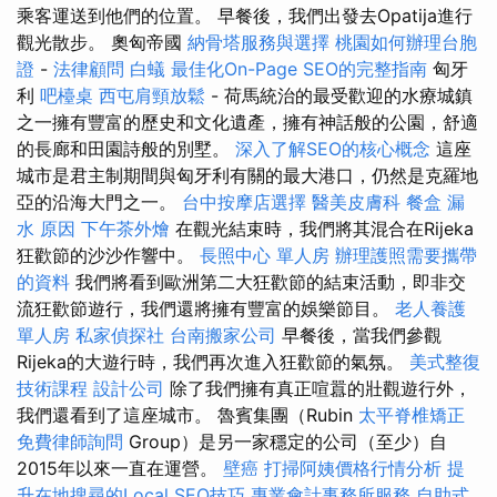
乘客運送到他們的位置。 早餐後，我們出發去Opatija進行
觀光散步。 奧匈帝國
納骨塔服務與選擇
桃園如何辦理台胞
證
-
法律顧問
白蟻
最佳化On-Page SEO的完整指南
匈牙
利
吧檯桌
西屯肩頸放鬆
- 荷馬統治的最受歡迎的水療城鎮
之一擁有豐富的歷史和文化遺產，擁有神話般的公園，舒適
的長廊和田園詩般的別墅。
深入了解SEO的核心概念
這座
城市是君主制期間與匈牙利有關的最大港口，仍然是克羅地
亞的沿海大門之一。
台中按摩店選擇
醫美皮膚科
餐盒
漏
水 原因
下午茶外燴
在觀光結束時，我們將其混合在Rijeka
狂歡節的沙沙作響中。
長照中心 單人房
辦理護照需要攜帶
的資料
我們將看到歐洲第二大狂歡節的結束活動，即非交
流狂歡節遊行，我們還將擁有豐富的娛樂節目。
老人養護
單人房
私家偵探社
台南搬家公司
早餐後，當我們參觀
Rijeka的大遊行時，我們再次進入狂歡節的氣氛。
美式整復
技術課程
設計公司
除了我們擁有真正喧囂的壯觀遊行外，
我們還看到了這座城市。 魯賓集團（Rubin
太平脊椎矯正
免費律師詢問
Group）是另一家穩定的公司（至少）自
2015年以來一直在運營。
壁癌
打掃阿姨價格行情分析
提
升在地搜尋的Local SEO技巧
專業會計事務所服務
自助式