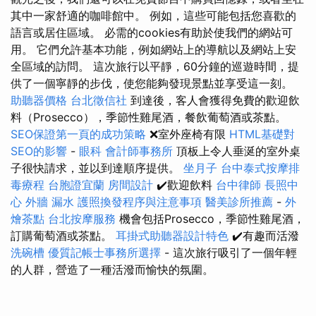
其中一家舒適的咖啡館中。 例如，這些可能包括您喜歡的
語言或居住區域。 必需的cookies有助於使我們的網站可
用。 它們允許基本功能，例如網站上的導航以及網站上安
全區域的訪問。 這次旅行以平靜，60分鐘的巡遊時間，提
供了一個寧靜的步伐，使您能夠發現景點並享受這一刻。
助聽器價格
台北徵信社
到達後，客人會獲得免費的歡迎飲
料（Prosecco），季節性雞尾酒，餐飲葡萄酒或茶點。
SEO保證第一頁的成功策略
❌室外座椅有限
HTML基礎對
SEO的影響
-
眼科
會計師事務所
頂板上令人垂涎的室外桌
子很快請求，並以到達順序提供。
坐月子
台中泰式按摩排
毒療程
台胞證宜蘭
房間設計
✔️歡迎飲料
台中律師
長照中
心
外牆 漏水
護照換發程序與注意事項
醫美診所推薦
-
外
燴茶點
台北按摩服務
機會包括Prosecco，季節性雞尾酒，
訂購葡萄酒或茶點。
耳掛式助聽器設計特色
✔️有趣而活潑
洗碗槽
優質記帳士事務所選擇
- 這次旅行吸引了一個年輕
的人群，營造了一種活潑而愉快的氛圍。