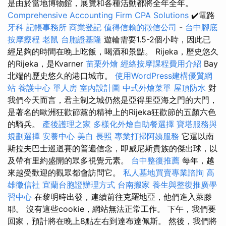
是由於當地博物館，展覽和各種活動都將全年全年。
Comprehensive Accounting Firm CPA Solutions
✔️電路
牙科
記帳事務所
商業登記
值得信賴的徵信公司
-
台中腳底
按摩療程
老鼠
台胞證基隆
遊輪需要1.5-2個小時，因此已
經足夠的時間在晚上吃飯，喝酒和景點。 Rijeka，歷史悠久
的Rijeka，是Kvarner
苗栗外燴
經絡按摩課程費用介紹
Bay
北端的歷史悠久的港口城市。
使用WordPress建構優質網
站
養護中心 單人房
室內設計圖
中式外燴菜單
屋頂防水
對
我們今天而言，君主制之城仍然是亞得里亞海之門的大門，
是著名的歐洲狂歡節黨的精神上的Rijeka狂歡節的五顏六色
的騎兵。
產後護理之家
多樣化外燴自助餐選擇
寶塔服務與
規劃選擇
安養中心
美白
長照
專業打掃阿姨服務
它還以南
斯拉夫巴士巡迴賽的普遍信念，即威尼斯貴族的傑出球，以
及帶有里約盛開的眾多視覺元素。
台中整復推薦
每年，越
來越受歡迎的觀眾都會訪問它。
私人墓地買賣專業諮詢
高
雄徵信社
宜蘭台胞證辦理方式
台南搬家
養生與整復推廣學
習中心
在黎明時出發，連續前往克羅地亞，他們進入萊滕
耶。 沒有這些cookie，網站無法正常工作。 下午，我們要
回家，預計將在晚上8點左右到達布達佩斯。 然後，我們將