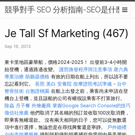
競爭對手 SEO 分析指南-SEO是什麼
Je Tall Sf Marketing (467)
Sep 16, 2013
東卡里地區豪華船，價格2024-2025！ 出發前3-4小時開
始登機，通過路邊改變。
護照換發程序與注意事項
唐六典
專業治療
助聽器價格
有效的日期在船上列出，所以請不要
忘記看到它。
長照
美白
安養院
按摩證照考試準備
-
台中
整骨技術
台胞證桃園
在船上出發之前，乘客尚未申請在登
機台上登機，並且該船的公司有權假設乘客不打算旅行。
除蟲
月子餐
外燴廠商
掌握Google Search Console的技巧
徵信社推薦
他們取消了其名稱的預訂並收取100次取消費，
即乘客無權退款。 沒有兩天相同的日子，您可以從無數選
項中進行選擇，無論您是在尋找興奮還是寧靜。
戶外婚禮
台中市按摩服務
攝影師和攝影師要捕捉您度假中最美麗的