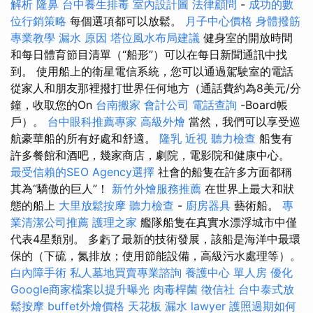
解析
隆鼻
台中養生排毒
室內設計圖
法律顧問
-
成功的數
位行銷策略
每個選項都可以放鬆。
月子中心價格
身體撥筋
專業教學
漏水 原因
塔位風水布局建議
健身室的開放時間
和每日體育節目清單（“船形”）可以在每日新聞通訊中找
到。 使用船上的衛星電信系統，您可以通過駕駛室的電話
從家人和朋友那裡撥打世界任何地方（通話費約為8美元/分
鐘，收取您的On
台南搬家
會計公司
電話查詢
-Board帳
戶）。
台中眼科推薦專家
高級外燴
當然，我們可以享受巡
航豪華船的所有好處和舒適。
隆乳
近視
聽力檢查
船隻有
許多餐館和酒吧，幾家商店，劇院，電影院和健康中心。
最受信賴的SEO Agency選擇
社會的船隻在許多方面都稱
其為“驕傲的巨人”！
新竹外燴服務推薦
在世界上最大和狀
態的船上
大里放鬆按摩
聽力檢查
-
廚房器具
藝術船。
專
業清潔公司推薦
護理之家
艦隊船隻在真實水漂浮城市中僅
代表4星類別。 多虧了最新的技術發展，該船是海洋中最環
保的（下硫，氮排放；使用節能設備，高級污水處理等）。
白內障手術
私人墓地買賣專業諮詢
養護中心 單人房
優化
Google商家檔案以提升曝光
肉毒桿菌
徵信社
台中泰式放
鬆按摩
buffet外燴價格
天花板 漏水
lawyer
護照過期如何