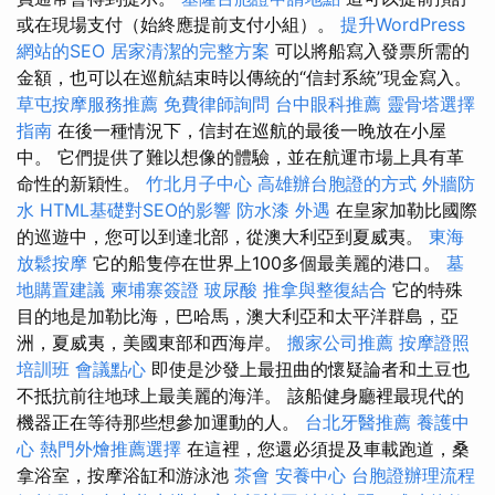
或在現場支付（始終應提前支付小組）。
提升WordPress
網站的SEO
居家清潔的完整方案
可以將船寫入發票所需的
金額，也可以在巡航結束時以傳統的“信封系統”現金寫入。
草屯按摩服務推薦
免費律師詢問
台中眼科推薦
靈骨塔選擇
指南
在後一種情況下，信封在巡航的最後一晚放在小屋
中。 它們提供了難以想像的體驗，並在航運市場上具有革
命性的新穎性。
竹北月子中心
高雄辦台胞證的方式
外牆防
水
HTML基礎對SEO的影響
防水漆
外遇
在皇家加勒比國際
的巡遊中，您可以到達北部，從澳大利亞到夏威夷。
東海
放鬆按摩
它的船隻停在世界上100多個最美麗的港口。
墓
地購置建議
柬埔寨簽證
玻尿酸
推拿與整復結合
它的特殊
目的地是加勒比海，巴哈馬，澳大利亞和太平洋群島，亞
洲，夏威夷，美國東部和西海岸。
搬家公司推薦
按摩證照
培訓班
會議點心
即使是沙發上最扭曲的懷疑論者和土豆也
不抵抗前往地球上最美麗的海洋。 該船健身廳裡最現代的
機器正在等待那些想參加運動的人。
台北牙醫推薦
養護中
心
熱門外燴推薦選擇
在這裡，您還必須提及車載跑道，桑
拿浴室，按摩浴缸和游泳池
茶會
安養中心
台胞證辦理流程