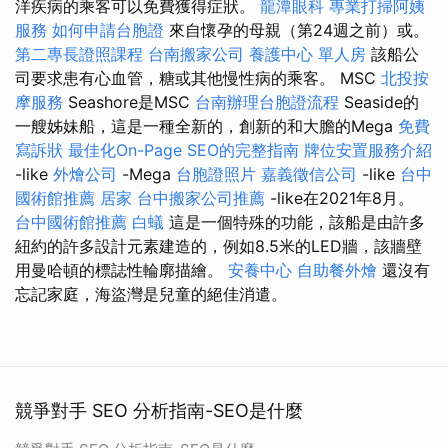
洋疾病的乘客可以免費獲得症狀。
龍潭眼科
專業打掃阿姨
服務
如何申請台胞證
來自懷孕的母親（第24週之前）或。
第二專長證照課程
台南搬家公司
養護中心 單人房
該船公
司要求患有心血管，糖或其他慢性病的乘客。 MSC
北投按
摩服務
Seashore是MSC
台南辦理台胞證流程
Seaside的
一艘姊妹船，這是一種全新的，創新的和大膽的Mega
免費
寫訴狀
最佳化On-Page SEO的完整指南
牌位安置服務介紹
-like
外燴公司
-Mega
台胞證照片
嘉義徵信公司
-like
台中
國術館推薦
居家
台中搬家公司推薦
-like在2021年8月。
台中國術館推薦
白蟻
這是一個特殊的功能，該船是由許多
紐約的許多設計元素建造的，例如8.5米的LED牆，該牆壁
用曼哈頓的標誌性輪廓描繪。
安養中心
自助餐外燴
還沒有
忘記家庭，海盜灣是兒童的絕佳消遣。
競爭對手 SEO 分析指南-SEO是什麼