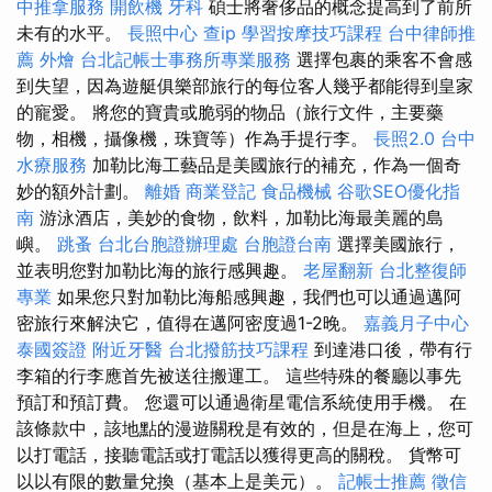
中推拿服務
開飲機
牙科
碩士將奢侈品的概念提高到了前所
未有的水平。
長照中心
查ip
學習按摩技巧課程
台中律師推
薦
外燴
台北記帳士事務所專業服務
選擇包裹的乘客不會感
到失望，因為遊艇俱樂部旅行的每位客人幾乎都能得到皇家
的寵愛。 將您的寶貴或脆弱的物品（旅行文件，主要藥
物，相機，攝像機，珠寶等）作為手提行李。
長照2.0
台中
水療服務
加勒比海工藝品是美國旅行的補充，作為一個奇
妙的額外計劃。
離婚
商業登記
食品機械
谷歌SEO優化指
南
游泳酒店，美妙的食物，飲料，加勒比海最美麗的島
嶼。
跳蚤
台北台胞證辦理處
台胞證台南
選擇美國旅行，
並表明您對加勒比海的旅行感興趣。
老屋翻新
台北整復師
專業
如果您只對加勒比海船感興趣，我們也可以通過邁阿
密旅行來解決它，值得在邁阿密度過1-2晚。
嘉義月子中心
泰國簽證
附近牙醫
台北撥筋技巧課程
到達港口後，帶有行
李箱的行李應首先被送往搬運工。 這些特殊的餐廳以事先
預訂和預訂費。 您還可以通過衛星電信系統使用手機。 在
該條款中，該地點的漫遊關稅是有效的，但是在海上，您可
以打電話，接聽電話或打電話以獲得更高的關稅。 貨幣可
以以有限的數量兌換（基本上是美元）。
記帳士推薦
徵信