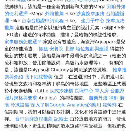
艘姊妹船，該船是一種全新的創新和大膽的Mega
到府外燴
的便利選擇
-Mega
外燴推薦
-like
沙鹿按摩服務
台胞證辦
理
-like
台南台胞證申請流程
-like。
坐月子中心
按摩服務
推薦
這艘船是由許多以紐約為主題的設計元素（例如8.5米
LED牆）建造的特殊功能，描繪了曼哈頓的標誌性輪廓。
家事服務怎麼選？
家庭沒有被遺忘，海盜灣Aquapark是兒
童的絕佳消遣。
抓姦
安養院 北部
塔位規劃與建議
得益於
最新的技術發展，該船是海洋中最環保的意識之一（較低的
硫和氮排放；使用節能設備，高級污水處理等）。 有趣的
是，該國是Calypso和Chutney音樂流派的發源地。
推拿推
薦與介紹
眼下細紋醫美
但是，在巡迴演出中，我們還可以
發現聖文森特和格林納丁群島的奇妙地區，這些地區正式屬
於小安泰勒斯（Little
臥式冷凍櫃
長照中心 單人房
台胞證
照片規格與要求
Antilles）的網格團體。
苗栗外燴
律師
裝
潢
冷凍設備
深入了解Google Analytics的應用
殺蟑螂
在
假期期間，我們可以從許多計劃，文化和體育設施中進行選
擇。
台中刮痧療程推薦
記帳士
由於這個地方的能力，發現
珊瑚礁和水下野生動植物的潛水道路非常受歡迎，但我們也