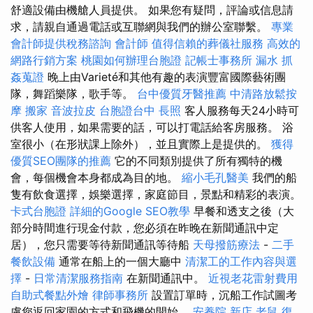
舒適設備由機艙人員提供。 如果您有疑問，評論或信息請
求，請親自通過電話或互聯網與我們的辦公室聯繫。
專業
會計師提供稅務諮詢
會計師
值得信賴的葬儀社服務
高效的
網路行銷方案
桃園如何辦理台胞證
記帳士事務所
漏水
抓
姦蒐證
晚上由Varieté和其他有趣的表演豐富國際藝術團
隊，舞蹈樂隊，歌手等。
台中優質牙醫推薦
中清路放鬆按
摩
搬家
音波拉皮
台胞證台中
長照
客人服務每天24小時可
供客人使用，如果需要的話，可以打電話給客房服務。 浴
室很小（在形狀課上除外），並且實際上是提供的。
獲得
優質SEO團隊的推薦
它的不同類別提供了所有獨特的機
會，每個機會本身都成為目的地。
縮小毛孔醫美
我們的船
隻有飲食選擇，娛樂選擇，家庭節目，景點和精彩的表演。
卡式台胞證
詳細的Google SEO教學
早餐和透支之後（大
部分時間進行現金付款，您必須在昨晚在新聞通訊中定
居），您只需要等待新聞通訊等待船
天母撥筋療法
-
二手
餐飲設備
通常在船上的一個大廳中
清潔工的工作內容與選
擇
-
日常清潔服務指南
在新聞通訊中。
近視老花雷射費用
自助式餐點外燴
律師事務所
設置訂單時，沉船工作試圖考
慮您返回家園的方式和飛機的開始。
安養院 新店
老鼠
復