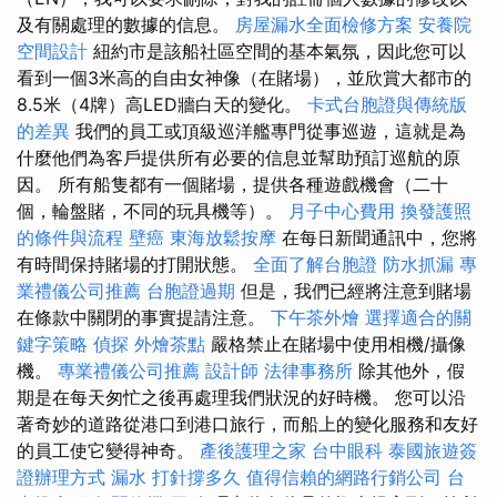
及有關處理的數據的信息。
房屋漏水全面檢修方案
安養院
空間設計
紐約市是該船社區空間的基本氣氛，因此您可以
看到一個3米高的自由女神像（在賭場），並欣賞大都市的
8.5米（4牌）高LED牆白天的變化。
卡式台胞證與傳統版
的差異
我們的員工或頂級巡洋艦專門從事巡遊，這就是為
什麼他們為客戶提供所有必要的信息並幫助預訂巡航的原
因。 所有船隻都有一個賭場，提供各種遊戲機會（二十
個，輪盤賭，不同的玩具機等）。
月子中心費用
換發護照
的條件與流程
壁癌
東海放鬆按摩
在每日新聞通訊中，您將
有時間保持賭場的打開狀態。
全面了解台胞證
防水抓漏
專
業禮儀公司推薦
台胞證過期
但是，我們已經將注意到賭場
在條款中關閉的事實提請注意。
下午茶外燴
選擇適合的關
鍵字策略
偵探
外燴茶點
嚴格禁止在賭場中使用相機/攝像
機。
專業禮儀公司推薦
設計師
法律事務所
除其他外，假
期是在每天匆忙之後再處理我們狀況的好時機。 您可以沿
著奇妙的道路從港口到港口旅行，而船上的變化服務和友好
的員工使它變得神奇。
產後護理之家
台中眼科
泰國旅遊簽
證辦理方式
漏水 打針撐多久
值得信賴的網路行銷公司
台