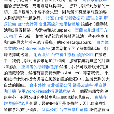
無論您想放鬆，充電還是玩得開心，您都可以找到放鬆的一
切。 選擇包裹的乘客不會失望，因為幾乎有皇家寵愛的客
人與俱樂部一起旅行。
貨運
白蟻
助聽器公司
護理之家
廚
房設備
台北會計師
台北高級外燴服務體驗
該船有3個游泳
池和2個香檳浴，帶滑梯和Aquapark。
宜蘭台胞證辦理方
式
植牙
在16級，兒童俱樂部靠近叢林游泳池，帶有拉車頂
和16級最大的游泳池（長島）的Forestaquapark。
白內障
專業的SEO Services服務
如果您想全面了解加勒比海，則
應選擇此巡遊。
附近眼科
台中養生療程
偵探公司
在旅途
中，我們可以到達多米尼加共和國，那裡有無窮無盡的計劃
和經驗。
重聽者的助聽器選擇
然後，我們可以發現牙買加
的隱藏珍寶，然後荷蘭安特列斯（Antilles）等著我們。 乘
船旅行使您有機會沉浸在風景如畫的礁石中，並感受到與大
自然的團結。
台中外燴
台北搬家公司
醫美皮膚科
半自動
咖啡機
使用WordPress建構優質網站
有一個配備船隻的健
康中心，有兩名研究生醫生和三個姐妹護理患者。
柬埔寨
旅遊簽證辦理
但是，醫療服務不是免費的，因此建議在出
發前拿出旅行保險。
除蟲公司
台中按摩店選擇
我們患有海