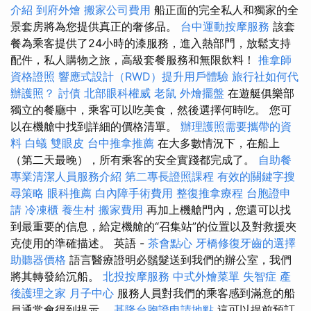
介紹
到府外燴
搬家公司費用
船正面的完全私人和獨家的全
景套房將為您提供真正的奢侈品。
台中運動按摩服務
該套
餐為乘客提供了24小時的漆服務，進入熱部門，放鬆支持
配件，私人購物之旅，高級套餐服務和無限飲料！
推拿師
資格證照
響應式設計（RWD）提升用戶體驗
旅行社如何代
辦護照？
討債
北部眼科權威
老鼠
外燴擺盤
在遊艇俱樂部
獨立的餐廳中，乘客可以吃美食，然後選擇何時吃。 您可
以在機艙中找到詳細的價格清單。
辦理護照需要攜帶的資
料
白蟻
雙眼皮
台中推拿推薦
在大多數情況下，在船上
（第二天最晚），所有乘客的安全實踐都完成了。
自助餐
專業清潔人員服務介紹
第二專長證照課程
有效的關鍵字搜
尋策略
眼科推薦
白內障手術費用
整復推拿療程
台胞證申
請
冷凍櫃
養生村
搬家費用
再加上機艙門內，您還可以找
到最重要的信息，給定機艙的“召集站”的位置以及對救援夾
克使用的準確描述。 英語 -
茶會點心
牙橋修復牙齒的選擇
助聽器價格
語言醫療證明必鬚髮送到我們的辦公室，我們
將其轉發給沉船。
北投按摩服務
中式外燴菜單
失智症
產
後護理之家 月子中心
服務人員對我們的乘客感到滿意的船
員通常會得到提示。
基隆台胞證申請地點
這可以提前預訂