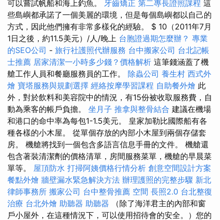
可以嘗試帆船和海上釣魚。
牙齒矯正
第二專長證照課程
這
些島嶼都承諾了一個美麗的環境，但是每個島嶼都以自己的
方式，因此他們擁有非常多樣化的經驗。 $ 10（2011年7月
1日之後，約11.5美元）/人/晚上
台胞證過期怎麼辦？
專業
的SEO公司
-
旅行社護照代辦服務
台中搬家公司
台北記帳
士推薦
居家清潔一小時多少錢？價格解析
這筆錢涵蓋了機
艙工作人員和餐廳服務員的工作。
除蟲公司
養生村
西式外
燴
寶塔服務與規劃選擇
經絡按摩學習課程
自助餐外燴
此
外，對於飲料和美容院中的情況，有15份被收取服務費，自
動為乘客的帳戶負擔。
坐月子
推拿與整骨結合
建議在機場
和港口的命中率為每包1-1.5美元。 皇家加勒比國際船有各
種各樣的小木屋。 從單個存放的內部小木屋到兩個存儲套
房。 機艙將找到一個包含多語言信息手冊的文件。 機艙還
包含著裝清潔劑的價格清單，房間服務菜單，機艙的早晨菜
單等。
屋頂防水
打掃阿姨價格行情分析
創意空間設計方案
餐點外燴
牆壁漏水緊急解決方法
辦理護照的完整步驟
新北
律師事務所
搬家公司
台中整骨推薦
空間
長照2.0
台北整復
治療
台北外燴
助聽器
助聽器
（除了海洋君主的內部和窗
戶小屋外，在這種情況下，可以使用招待會的安全。）您的