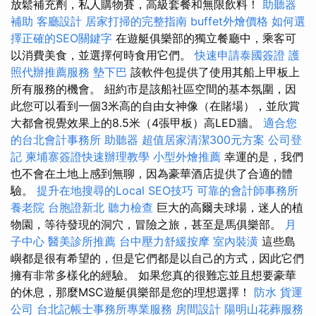
放鬆補充劑，私人購物賽，高級套餐和無限飲料！
助聽器
補助
客廳設計
居家打掃的完整指南
buffet外燴價格
如何選
擇正確的SEO關鍵字
在遊艇俱樂部的獨立餐廳中，乘客可
以消費美食，並選擇何時食用它們。
快速申請泰國簽證
護
照代辦推薦服務
墊下巴
該軟件包提供了使用其船上甲板上
所有服務的機會。 紐約市是該船社區空間的基本氛圍，因
此您可以看到一個3米高的自由女神像（在賭場），並欣賞
大都會視覺效果上的8.5米（4張甲板）高LED牆。
適合您
的台北會計事務所
助聽器
超值居家清潔300元方案
公司登
記
柬埔寨簽證快速辦理教學
小型外燴推薦
幸運的是，我們
也不會在土地上感到無聊，因為豪華酒店提供了合適的體
驗。
提升在地搜尋的Local SEO技巧
可靠的會計師事務所
養老院
台胞證新北
聽力檢查
巨大的高爾夫球場，迷人的植
物園，等待發現的洞穴，冒險之旅，甚至是馬俱樂部。
月
子中心
醫美診所推薦
台中壓力舒緩按摩
室內裝潢
這些島
嶼都是很有希望的，但是它們都是以自己的方式，因此它們
擁有非常多樣化的經驗。 如果您真的很難忘並且想要豪華
的休息，那麼MSC遊艇俱樂部是您的理想選擇！
防水
貨運
公司
台北記帳士事務所專業服務
房間設計
陽明山花葬服務