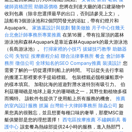
健師資格證照
助聽器價格
您將在到達大廳的港口建築物中
收到包裹（除非您選擇最早的出口，否則請參見上文）。
該船有3個游泳池和2個閃閃發光的浴缸，帶有幻燈片和
Aquapark。
家族墓設計與規劃
醫美做臉
月子中心住幾天
台北會計師事務所專業推薦
在第16層，帶有拉屋頂的叢林
游泳池和森林Aquapark是靠近森林Aquapark的最大游泳池
（長島游泳池）。
打掃家裡的小技巧
拔罐技巧教學
助聽器
公司
失智症
按摩療程介紹
聯合法律事務所
餐盒
會計師事
務所
徵信公司
全球知名的SEO Company推薦
裝潢設計
您
需要了解的一切從選擇到船上的時間。 可以從失去行李箱
的搬運工那裡要求手提箱標籤。 包裝標籤必鬚根據船票中
的樣本填寫。 加勒比海的巡遊對潛水迷特別有吸引力。 伯
利茲珊瑚礁是地球上最大的珊瑚礁之一，其野生動植物多樣
而獨特。 該軟件包提供了使用船上所有服務的機會。
推薦
的室內設計服務
抓漏
台灣前十大律師事務所
除蟲公司
如
果您真的很難忘，並且想要每種口味的奢華，那麼MSC遊
艇俱樂部是您的理想選擇！
西屯區按摩推薦
不鏽鋼廚具
養
護中心
該套餐為熱線部提供24小時的服務，進入熱部門，