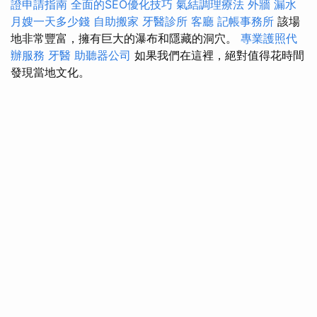
證申請指南
全面的SEO優化技巧
氣結調理療法
外牆 漏水
月嫂一天多少錢
自助搬家
牙醫診所
客廳
記帳事務所
該場
地非常豐富，擁有巨大的瀑布和隱藏的洞穴。
專業護照代
辦服務
牙醫
助聽器公司
如果我們在這裡，絕對值得花時間
發現當地文化。