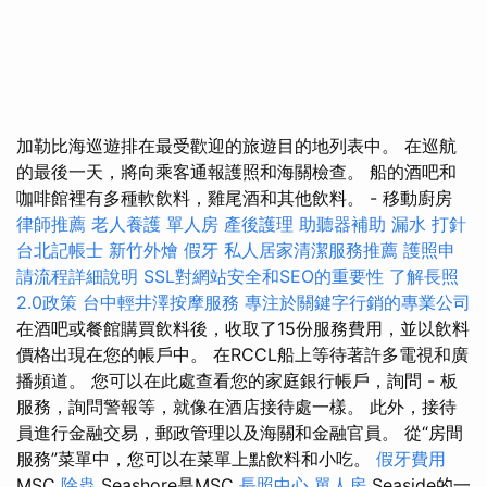
加勒比海巡遊排在最受歡迎的旅遊目的地列表中。 在巡航
的最後一天，將向乘客通報護照和海關檢查。 船的酒吧和
咖啡館裡有多種軟飲料，雞尾酒和其他飲料。 - 移動廚房
律師推薦
老人養護 單人房
產後護理
助聽器補助
漏水 打針
台北記帳士
新竹外燴
假牙
私人居家清潔服務推薦
護照申
請流程詳細說明
SSL對網站安全和SEO的重要性
了解長照
2.0政策
台中輕井澤按摩服務
專注於關鍵字行銷的專業公司
在酒吧或餐館購買飲料後，收取了15份服務費用，並以飲料
價格出現在您的帳戶中。 在RCCL船上等待著許多電視和廣
播頻道。 您可以在此處查看您的家庭銀行帳戶，詢問 - 板
服務，詢問警報等，就像在酒店接待處一樣。 此外，接待
員進行金融交易，郵政管理以及海關和金融官員。 從“房間
服務”菜單中，您可以在菜單上點飲料和小吃。
假牙費用
MSC
除蟲
Seashore是MSC
長照中心 單人房
Seaside的一