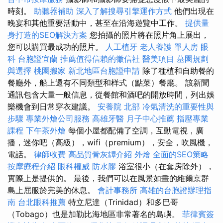
時刻。
助聽器補助
深入了解搜尋引擎運作方式
他們出現在
晚宴和其他重要活動中，甚至在沿海遊覽中工作。
提供量
身打造的SEO解決方案
您拍攝的照片將在照片角上展出，
您可以購買最成功的照片。
人工植牙
老人養護 單人房
眼
科
台胞證宜蘭
推薦值得信賴的徵信社
醫美項目
墓園規劃
與選擇
桃園搬家
新北地區台胞證申請
除了種植和自助餐的
餐廳外，船上還有不同類型和样式（點菜）餐廳。 該新聞
通訊包含大量一般信息，從餐館和酒吧的開放時間，列出娛
樂機會到日常穿衣建議。
安養院 北部
冷氣清洗的重要性與
步驟
專業外燴公司服務
高雄牙醫
月子中心推薦
指壓專業
課程
下午茶外燴
每個小屋都配備了空調，互動電視，廣
播，迷你吧（高級），wifi（premium），安全，吹風機，
電話。
律師收費
高品質骨灰罈介紹
外燴
全面的SEO策略
按摩療程介紹
眼科權威
防水膠
浴室很小（在套房除外），
實際上是提供的。 最後，我們可以在風景如畫的維爾京群
島上屈服於完美的休息。
會計事務所
高雄的台胞證辦理指
南
台北眼科推薦
特立尼達（Trinidad）和多巴哥
（Tobago）也是加勒比海地區非常著名的島嶼。
菲律賓簽