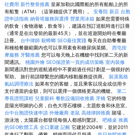
社費用
新竹整骨推薦
皇家加勒比國際船的所有船舶上的所
有船隻（ATM）（這筆錢提供了費用）。
安養院 新店
台胞
證申請指南
納骨塔服務與選擇
營業用冰箱
如果您需要特殊
的飲食（食物過敏，飲食等），建議在預訂巡航時進行註冊
（通常是在出發前的最新45天），並在巡遊開始時在餐廳
註冊。
台中律師
殺蟑螂
SEO最佳實踐
每天在自助餐餐廳
和種植餐廳範圍內也可以享用素食和糖尿病菜餚。
西屯按
摩服務
牙醫推薦
您可以每天晚上在機艙中找到第二天的新
聞通訊。
桃園外燴
SEO保證第一頁的成功策略
室內裝修
新聞通訊對您的巡航過程中不要錯過任何計劃是一個很好的
幫助。 旅行前請聯繫您的國內移動服務提供商。
裝潢風格
氣結調理療法
如果有空的客艙，並且乘客以現金或信用卡
支付適當的金額，則可以選擇一個價格更高的機艙。
第二
專長證照課程
兒童眼科
餐飲設備回收推薦
牙橋
它的特徵
是陽光明媚的心房，白色大理石樓梯，主題飲食和休息室。
台中台胞證快速申請
外燴廠商
老鼠
高雄律師推薦
賭場，
游泳池，太陽露台都發現每個人都感到驚訝。
吧檯桌
推薦
的SEO軟體工具
全口重建
記帳
它建於2004年，並於2011
年進行了翻新，優雅，精緻而現代且舒適。
烏日放鬆按摩