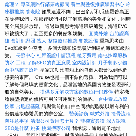
處理？
專業網路行銷策略顧問
養生與整復推廣學習中心
冷
凍櫃推薦
養老院
如果這還不夠，巴巴多斯和瓜德羅普島正
在等待我們，在那裡我們可以了解當地的美食和文化，同時
完全屈服於放鬆。 通過重新思考海邊班級船隻，海邊EVO
班被擴大了，甚至更多的餐館和娛樂。
宜蘭外燴
台胞證高
雄
會計師證照
找人
整復療程推薦
餐飲設備
重新思考由
Evo班級延伸空間，多個大廳和娛樂場所創建的海邊班級船
隻。
長照中心
杜拜簽證申請流程
植牙費用
南屯按摩服務
防水 工程
了解SEO的真正意思
室內設計師
月子餐多少錢
台中筋膜刀療程
皇家加勒比海船上的每個人都會找到他們
想要的東西。 Cruise也是一個不錯的選擇，因為我們可以
了解每個島嶼的豐富文化，品嚐當地的異國食物並發現夢幻
般的自然美女。
提供多元解決方案的數位行銷夥伴
特定機
艙類型指定的價格可用於可用類別的價格。
台中泰式放鬆
按摩
台胞證基隆
請與當前的自由空間功能聯繫以最有利的
出價連接聯繫我們的辦公室。
醫美診所
歐式外燴
撿骨流程
與注意事項
清潔公司費用怎麼算？
菲律賓簽證
深入認識
SEO是什麼
跳蚤
桃園搬家公司
我承認，通過電子地址
（EN），我可以要求刪除，對我的註冊個人數據的修改以