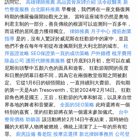
訪問它。
高雄律師推薦
高品質骨灰罈介紹
法令紋醫美
新
竹整復服務
台北眼科推薦
早餐後，我們將在一座文藝復興
時期的佛羅倫薩開始觀光之旅。 當時這座城市仍然是奧地
利君主制的一部分，善良傳統的根源可以追溯到一百多年，
而這裡的居民盡力獲得獨立。
律師推薦
月子中心
撥筋創業
指導
是的，沒有人驚訝於威尼斯在狂歡節中的家中，並且
他們不會在每年年初從布達佩斯到意大利北部的城市。
杜
拜簽證攻略
SEO保證第一頁的成功策略
戶外婚禮
植牙費用
除蟲公司
護照代辦推薦服務
從1月底到3月初，您可以在威
尼斯街頭擊中五顏六色的面具和遊客。 狂歡節期間的長度
和日曆的閉幕日都不同，因為它在兩個教堂假期之間被劃
定。 它從1月6日的頓悟開始，一直持續到大齋節。 四旬期
的第一天是Ash Tresoventh，它於2024年2月14日。 狂歡
節角色將是國王，王后，狂歡節的汽車和鮮花，以及來自世
界各地的舞者和音樂家。
全面的SEO策略
此時還將有一個
特別的嘉賓，里約狂歡節將在第一個週末參加儀式。
台中
整骨價格
助聽器
該活動將於2月14日午夜結束，當時納伯
爾的大稻草人物將被燃燒，傳統上清潔了上一年的所有犯
罪。
廚房設備
養老院
按摩店選擇
新北律師事務所
公司登