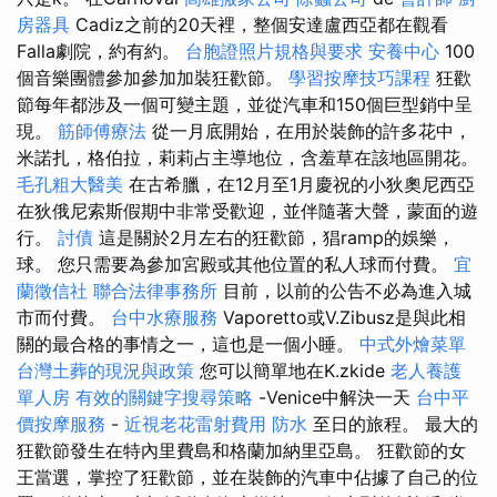
房器具
Cadiz之前的20天裡，整個安達盧西亞都在觀看
Falla劇院，約有約。
台胞證照片規格與要求
安養中心
100
個音樂團體參加參加加裝狂歡節。
學習按摩技巧課程
狂歡
節每年都涉及一個可變主題，並從汽車和150個巨型銷中呈
現。
筋師傅療法
從一月底開始，在用於裝飾的許多花中，
米諾扎，格伯拉，莉莉占主導地位，含羞草在該地區開花。
毛孔粗大醫美
在古希臘，在12月至1月慶祝的小狄奧尼西亞
在狄俄尼索斯假期中非常受歡迎，並伴隨著大聲，蒙面的遊
行。
討債
這是關於2月左右的狂歡節，猖ramp的娛樂，
球。 您只需要為參加宮殿或其他位置的私人球而付費。
宜
蘭徵信社
聯合法律事務所
目前，以前的公告不必為進入城
市而付費。
台中水療服務
Vaporetto或V.Zibusz是與此相
關的最合格的事情之一，這也是一個小睡。
中式外燴菜單
台灣土葬的現況與政策
您可以簡單地在K.zkide
老人養護
單人房
有效的關鍵字搜尋策略
-Venice中解決一天
台中平
價按摩服務
-
近視老花雷射費用
防水
至日的旅程。 最大的
狂歡節發生在特內里費島和格蘭加納里亞島。 狂歡節的女
王當選，掌控了狂歡節，並在裝飾的汽車中佔據了自己的位