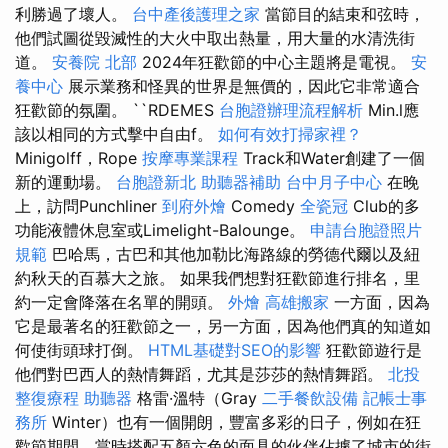
利勝過了壞人。
台中產後護理之家
當節目的結束和弦時，
他們試圖從毀滅性的大火中取出熱量，用大量的水清洗街
道。
安養院 北部
2024年狂歡節的中心主題將是電視。
安
養中心
展示業務和怪異的世界是無價的，因此它非常適合
狂歡節的氛圍。 ``RDEMES
台胞證辦理流程解析
Min.l應
該以相同的方式擊中自由f。
如何有效打掃家裡？
Minigolff，Rope
按摩專業課程
Track和Water創建了一個
新的運動場。
台胞證新北
助聽器補助
台中月子中心
在晚
上，訪問Punchliner
到府外燴
Comedy
全瓷冠
Club的多
功能液體休息室或Limelight-Balounge。
申請台胞證照片
規範
巴哈馬，古巴和其他加勒比海路線的勞德代爾以及紐
約秋天的百慕大之旅。 如果我們想對狂歡節進行排名，里
約一定會降落在名單的開頭。
外燴
高雄搬家
一方面，因為
它是最著名的狂歡節之一，另一方面，因為他們真的知道如
何使街頭球打倒。
HTML基礎對SEO的影響
狂歡節遊行是
他們對巴西人的熱情舞蹈，尤其是莎莎的熱情舞蹈。
北投
整復療程
助聽器
格雷·溫特（Gray
二手餐飲設備
記帳士事
務所
Winter）也有一個開朗，豐富多彩的日子，例如在狂
歡節期間，當時搭配五顏六色的面具的伙伴佔據了城市的街