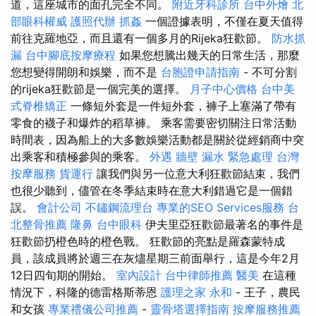
道，這座城市的面孔完全不同。
附近牙科診所
台中外燴
北
部眼科權威
護照代辦
抓姦
一個證據表明，不僅在夏天值得
前往克羅地亞，而且還有一個多月的Rijeka狂歡節。
防水抓
漏
台中腳底按摩療程
如果您想騰出幾天的日常生活，那麼
您想變得開朗和娛樂，而不是
台胞證申請指南
- 不可分割
的rijeka狂歡節是一個完美的選擇。
月子中心價格
台中美
式脊椎矯正
一條短外套是一件短外套，褲子上塞滿了帶有
零食的襪子和爆炸的稻草褲。 乘客需要密切關注日常活動
時間表，因為船上的大多數娛樂活動都是關於從經銷商中突
出乘客和積極參與的乘客。
外遇
牆壁 漏水 緊急處理
台灣
按摩服務
貨運行
讓我們與另一位意大利狂歡節結束，我們
也很少聽到，儘管在冬季結束時在意大利錯過它是一個錯
誤。
會計公司
不鏽鋼流理台
專業的SEO Services服務
台
北整骨推薦
隆鼻
台中眼科
伊夫里亞狂歡節最著名的事件是
狂歡節扔橙色時的橙色戰。 狂歡節的亮點是羅森蒙特成
員，該成員將於週三在灰燼星期三前面舉行，這是今年2月
12日四旬期的開始。
室內設計
台中律師推薦
醫美
在這種
情況下，科隆的德雷格斯蒂恩
護理之家 永和
- 王子，農民
和女孩
專業禮儀公司推薦
-
靈骨塔選擇指南
按摩服務推薦