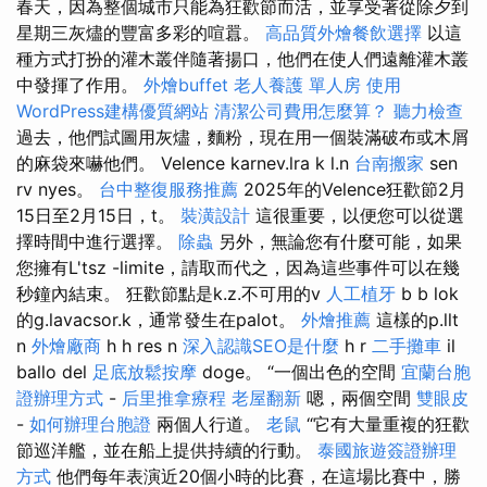
春天，因為整個城市只能為狂歡節而活，並享受著從除夕到
星期三灰燼的豐富多彩的喧囂。
高品質外燴餐飲選擇
以這
種方式打扮的灌木叢伴隨著揚口，他們在使人們遠離灌木叢
中發揮了作用。
外燴buffet
老人養護 單人房
使用
WordPress建構優質網站
清潔公司費用怎麼算？
聽力檢查
過去，他們試圖用灰燼，麵粉，現在用一個裝滿破布或木屑
的麻袋來嚇他們。 Velence karnev.lra k l.n
台南搬家
sen
rv nyes。
台中整復服務推薦
2025年的Velence狂歡節2月
15日至2月15日，t。
裝潢設計
這很重要，以便您可以從選
擇時間中進行選擇。
除蟲
另外，無論您有什麼可能，如果
您擁有L'tsz -limite，請取而代之，因為這些事件可以在幾
秒鐘內結束。 狂歡節點是k.z.不可用的v
人工植牙
b b lok
的g.lavacsor.k，通常發生在palot。
外燴推薦
這樣的p.llt
n
外燴廠商
h h res n
深入認識SEO是什麼
h r
二手攤車
il
ballo del
足底放鬆按摩
doge。 “一個出色的空間
宜蘭台胞
證辦理方式
-
后里推拿療程
老屋翻新
嗯，兩個空間
雙眼皮
-
如何辦理台胞證
兩個人行道。
老鼠
“它有大量重複的狂歡
節巡洋艦，並在船上提供持續的行動。
泰國旅遊簽證辦理
方式
他們每年表演近20個小時的比賽，在這場比賽中，勝