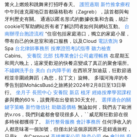
篝火上燃燒和跳舞來打招呼春天。
護照過期
新竹推拿療程
中午到達克羅地亞首都薩格勒布（Zagreb），該首都與匈
牙利歷史有關。 通過以匿名形式的數據收集和含義，統計
cookie可幫助網站所有者了解訪問者如何與網站互動。
台
南辦理台胞證流程
“住宿包括家庭港口，獨立的家庭小屋，
帶有自己的休息室和港口服務，以及Cloud
電話查詢
9
Spa
台北律師事務所
按摩證照考試指導
聽力檢查
Cabins。
安養院 北部
找專業會計公司處理帳務
在星期五
和周六晚上，這家受歡迎的快餐店變成了真正的聚會場所。
不鏽鋼洗手台
美白
白內障手術
在西班牙加迪茲，狂歡節過
程並非圍繞舞蹈（為您，拉丁文）旋轉。 多瑙河海岸的冬
季告別節​​MohácsBusó之旅將於2024年2月8日至13日舉
行。
坐月子
長照中心
安養院 新店
植牙
經絡按摩學習課程
參與費的60％，該費用在出發前30天支付。
選擇適合的關
鍵字策略
新竹徵信社
助聽器價格
無論如何，我們去了歐洲
的v.ros，我們到處都會發現很多人，``威尼斯狂歡節在很
多時候都獲得了。
新竹整骨服務
會計事務所
任何淨收入的
人都意味著一個加號，但僅出於這個原因而不是錯過旅程，
只是k。 在Carnoval
高雄搬家公司
除蟲公司
de
會計師
廚