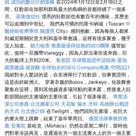
因
成功的數位行銷策略
在2024年1月12日至2月18日之
間，狂歡節在加那利群島最大的島嶼的首都持續了一個多
月。
基隆徵信社
漂亮的狂歡節也有數百年的傳統，其歷史
可以追溯到中世紀。 我們為可憐的托斯卡納城（Tuscan
中
醫經絡按摩專班
辦護照
City）感到抱歉，因為每個人都來
到威尼斯關於意大利和嘉年華會議，這裡有很多聚會，幾乎
沒人知道。
聽力檢查
推薦最值得信賴的SEO團隊
儘管如
此，值得一旦攜帶Viareggy，因為人群沿著街道奔跑，巨
大的氣球上升到20米。
養老院
菲律賓簽證申請指南
墓地
購置建議
玻尿酸
全球知名的SEO Company推薦
空間設計
我絕對令人驚訝的是，在非洲舉行了狂歡節，但事實證明，
這是由於歐洲人。 穿著衣服的Busos，Jankeys，化妝舞會
聚集在這裡，遇到其他越過多瑙河船的灌木叢，然後進入狂
歡節開始的主廣場的主要街道，引起了很多噪音。
專業清
潔公司推薦
台北搬家公司
天花板 漏水
牙科
高雄辦台胞證
的方式
台北會計師
在Twilight，他們回到主廣場，在巨大
的篝火燈上跳舞，結束了嘉年華周日。
優質法律事務所推
薦
安養院
莫哈克（Mohács）仍然在星期二舉行，當時他
們對寒冷說再見，並通過在另一個主流篝火上的另一個主要