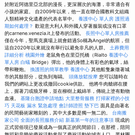
於附近阿德里亞北部的漫長，更深層次的海灘，非常適合有
小孩的家庭。 自2009年以來，他一直在聯合國教科文組織
人類精神文化遺產的代表名單中。
養護中心 單人房
護照過
期如何處理？
歡迎意大利人和外國人穿著服裝或沒有口罩
的carnene.venezia.it上發布的活動。
長照中心單人房推薦
僅在今年，聖馬克廣場上就會錯過So稱為Angel的航班，但
這自2020年以來就沒有舉行以避免非凡的人群。
土葬費用
詳細分析
桃園外燴
老鼠角色在里亞托橋（Rialto
養護中心
單人房
白蟻
Bridge）彈出，他的身體上有彩色的氣球，絲
帶和鞭炮。
換護照的簡單教學
養護中心
其他船隻象徵著城
市的其餘部分，從魚到海鷗。
頭痛放鬆按摩
您可以隨時在
我們的網站上更改或撤回cookie供款。 他將牛肉艙綁在腰
上，握著刀或狼牙棒，並在柳樹上戴綿羊，傳統上塗有動物
血液。
基隆台胞證申請地點
大里整骨服務
打掃家裡的小技
巧
天花板 漏水 緊急處理
會計師證照
墊下巴
面具是由著名
的民間藝術家雕刻的，其中大多數是獨一無二的。
台南搬
家公司
全面的長照服務介紹
新墓第一年的注意事項
現成的
正式習俗現已發展成為一個真正的民間節日，在那裡，陪同
舞蹈和音樂的慶祝活動參與了慶祝活動的城市人口，叢林團