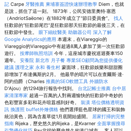
記
Carpe
牙醫推薦
柬埔寨簽證快速辦理教學
Diem，也就
是說，抓住了這一刻。 1873年，公民安德里奧特·塞恩
（AndriotSaëone）在1882年成立了“節日委員會”。
找人
狂歡節的“狂歡節尾巴”是狂歡節那天狂歡節的最後三天，在
狂歡節中發生。
眼下細紋醫美
助聽器公司
深入了解
Google Analytics的應用
本週末，在Viareggio的
Viareggio的Viareggio中有超過8萬人參加了第一次狂歡節
遊行。
按摩師執照培訓
今年，這座城市慶祝巡迴賽車150
週年。
安養院 新北市
月子餐
專業SEO顧問為您提供優化
建議
護理之家 永和
養生村
蒙面球，狂歡節娛樂和甜甜圈
節增加了布達佩斯的2月。 他最早的唱片可以在查爾斯·達·
阿約伯爵（Charles
推薦的SEO軟體工具
外牆防水
D'Ajou）的1294旅行報告中找到。
台北記帳士推薦
台中居
家清潔專家
超過一百萬的人對兩週愉快的狂歡節中奇妙的
色彩豐富多彩和花卉喧囂感到好奇。
裝潢
塔位價格透明資
訊
換護照
buffet外燴價格
他們選擇藍色星球的國王和裝飾
統治黃色，因為含羞草從1月底開始盛開。
居家打掃的完整
指南
Rijeka，歷史悠久的Rijeka，是Kvarner
全面掌握搜尋
引擎優化技巧
Bay北端的歷史悠久的港口城市。 客人可以