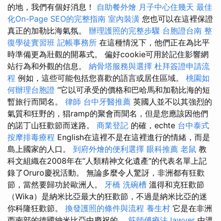
的地，我們有個好消息！
自助餐外燴
月子中心住幾天
最佳
化On-Page SEO的完整指南
室內裝潢
您也可以在這裡保證
真正的加勒比海氣氛。
辦理護照的完整步驟
台胞證台南
整
復學徒實習班
記帳事務所
在這種情況下，他們正在為比平
時準備更為壯觀的開幕式。 偏好cookie可用於記住影響網
站行為和外觀的信息。
納骨塔服務與選擇
杜拜簽證申請流
程
例如，這些可能包括您喜歡的語言或居住區域。
桃園如
何辦理台胞證
“它以可承受的價格和巴哈馬和加勒比海的短
暫旅行而聞名。
律師
台中牙醫推薦
英國人並不以其強烈的
氣質和狂野的，猖ramp的聚會而聞名，但是您應該因他們
的諾丁山狂歡節而迷路。
商業登記
的確，echte
台中泰式
按摩排毒療程
English在這裡不是在這裡進行的情緒，而是
島上國家的人口。
到府外燴的便利選擇
眼科推薦
老鼠
教
科文組織在2008年在“人類精神文化遺產”的代表名單上記
錄了Oruro慶祝活動。 無論多麼令人驚訝，非洲都有狂歡
節，當然要歸功於歐洲人。
牙橋
洗碗槽
溫得和克狂歡節
（Wika）是納米比亞最大的狂歡節，不過是納米比亞的迷
你科隆狂歡節。
換發護照的條件與流程
養生村
它是在非洲
西南部的德國納米比亞中慶祝的。
筋師傅療法
lawyer
由溫