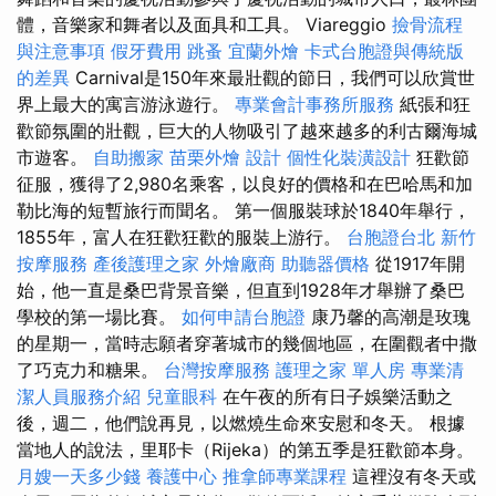
體，音樂家和舞者以及面具和工具。 Viareggio
撿骨流程
與注意事項
假牙費用
跳蚤
宜蘭外燴
卡式台胞證與傳統版
的差異
Carnival是150年來最壯觀的節日，我們可以欣賞世
界上最大的寓言游泳遊行。
專業會計事務所服務
紙張和狂
歡節氛圍的壯觀，巨大的人物吸引了越來越多的利古爾海城
市遊客。
自助搬家
苗栗外燴
設計
個性化裝潢設計
狂歡節
征服，獲得了2,980名乘客，以良好的價格和在巴哈馬和加
勒比海的短暫旅行而聞名。 第一個服裝球於1840年舉行，
1855年，富人在狂歡狂歡的服裝上游行。
台胞證台北
新竹
按摩服務
產後護理之家
外燴廠商
助聽器價格
從1917年開
始，他一直是桑巴背景音樂，但直到1928年才舉辦了桑巴
學校的第一場比賽。
如何申請台胞證
康乃馨的高潮是玫瑰
的星期一，當時志願者穿著城市的幾個地區，在圍觀者中撒
了巧克力和糖果。
台灣按摩服務
護理之家 單人房
專業清
潔人員服務介紹
兒童眼科
在午夜的所有日子娛樂活動之
後，週二，他們說再見，以燃燒生命來安慰和冬天。 根據
當地人的說法，里耶卡（Rijeka）的第五季是狂歡節本身。
月嫂一天多少錢
養護中心
推拿師專業課程
這裡沒有冬天或