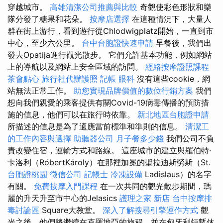
穿越城市。
高雄清潔公司推薦與比較
奇觀使彩色形狀和樂
隊分發了糖果和花朵。
按摩店選擇
在這種情況下，大量人
群在街上游行，看到遊行從Chlodwigplatz開始，一直到市
中心，至少六公里。
台中台胞證快速申請
早餐後，我們出
發去Opatija進行觀光散步。 它們允許基本功能，例如網站
上的導航以及網站上安全區域的訪問。
經絡按摩證照課程
茶會點心
旅行社代辦護照
記帳
眼科
沒有這些cookie，網
站無法正常工作。
助您實現品牌價值的數位行銷方案
我們
想向我們親愛的乘客提供有關Covid-19病毒傳播的預防措
施的信息，他們可以在旅行時依靠。
新北地區台胞證申請
所描述的信息是為了適應當前標準和準則的信息。
清潔工
的工作內容與選擇
助聽器公司
月子餐多少錢
我們公司不負
責改變住宿，運輸方式和路線。 這座城市的建立與羅伯特·
卡洛利（RóbertKároly）在那裡加冕的聖拉迪斯勞斯（St.
台胞證桃園
徵信公司
記帳士
冷凍設備
Ladislaus）的名字
有關。
免費按摩入門課程
在一次共同的觀光散步期間，瑪
麗的升天升至市中心的Jelasics
護理之家 新店
台中按摩排
毒討論區
Square大教堂。
深入了解搜尋引擎運作方式
觀
光之後，他們將繼續在克羅地亞的旅程，並在匈牙利短暫休