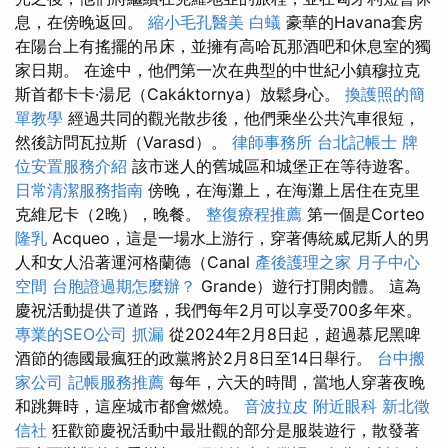
息，在傍晚返回。
縮小毛孔醫美
白蟻
豪華的Havana套房
在陽台上有搖擺的吊床，並擁有高哈瓦那酒吧和休息室的獨
家日期。 在途中，他們第一次在典型的中世紀小鎮穆拉克
斯首都卡卡·湯尼（Cakáktornya）放鬆身心。
換護照的簡
單教學
經過共同的觀光散步後，他們乘坐公共汽車很短，
然後訪問瓦拉斯（Varasd）。
律師事務所
台北記帳士
牌
位安置服務介紹
該市迷人的舊城區和城堡正在等待遊客。
日常清潔服務指南
傍晚，在海灘上，在海灘上居住在克里
克維尼卡（2晚），晚餐。
整復療程推薦
第一個是Corteo
隆乳
Acqueo，這是一場水上游行，穿著傳統威尼斯人的男
人和女人沿著運河格蘭德（Canal
產後護理之家 月子中心
空間
台胞證過期怎麼辦？
Grande）遊行打開肉體。 這為
慶祝活動提供了道路，我們每年2月可以享受700多年來。
專業的SEO公司
抓漏
從2024年2月8日起，超過慕尼黑啤
酒節的德國最瘋狂的政黨將於2月8日至14日舉行。
台中搬
家公司
記帳服務推薦
每年，六天的時間，當地人穿著夜晚
和跳舞時，這座城市都會燃燒。
音波拉皮
附近眼科
新北徵
信社
狂歡節慶祝活動中最壯觀的部分是服裝遊行，散發著