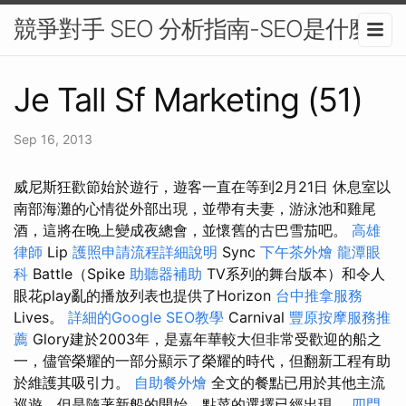
競爭對手 SEO 分析指南-SEO是什麼
Je Tall Sf Marketing (51)
Sep 16, 2013
威尼斯狂歡節始於遊行，遊客一直在等到2月21日 休息室以
南部海灘的心情從外部出現，並帶有夫妻，游泳池和雞尾
酒，這將在晚上變成夜總會，並懷舊的古巴雪茄吧。
高雄
律師
Lip
護照申請流程詳細說明
Sync
下午茶外燴
龍潭眼
科
Battle（Spike
助聽器補助
TV系列的舞台版本）和令人
眼花play亂的播放列表也提供了Horizo​​n
台中推拿服務
Lives。
詳細的Google SEO教學
Carnival
豐原按摩服務推
薦
Glory建於2003年，是嘉年華較大但非常受歡迎的船之
一，儘管榮耀的一部分顯示了榮耀的時代，但翻新工程有助
於維護其吸引力。
自助餐外燴
全文的餐點已用於其他主流
巡遊，但是隨著新船的開始，點菜的選擇已經出現。
四門