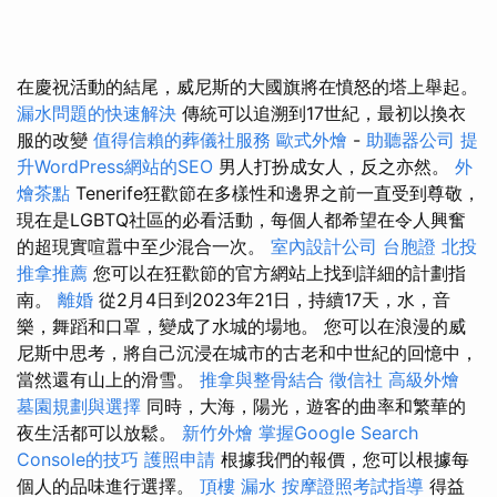
在慶祝活動的結尾，威尼斯的大國旗將在憤怒的塔上舉起。
漏水問題的快速解決
傳統可以追溯到17世紀，最初以換衣
服的改變
值得信賴的葬儀社服務
歐式外燴
-
助聽器公司
提
升WordPress網站的SEO
男人打扮成女人，反之亦然。
外
燴茶點
Tenerife狂歡節在多樣性和邊界之前一直受到尊敬，
現在是LGBTQ社區的必看活動，每個人都希望在令人興奮
的超現實喧囂中至少混合一次。
室內設計公司
台胞證
北投
推拿推薦
您可以在狂歡節的官方網站上找到詳細的計劃指
南。
離婚
從2月4日到2023年21日，持續17天，水，音
樂，舞蹈和口罩，變成了水城的場地。 您可以在浪漫的威
尼斯中思考，將自己沉浸在城市的古老和中世紀的回憶中，
當然還有山上的滑雪。
推拿與整骨結合
徵信社
高級外燴
墓園規劃與選擇
同時，大海，陽光，遊客的曲率和繁華的
夜生活都可以放鬆。
新竹外燴
掌握Google Search
Console的技巧
護照申請
根據我們的報價，您可以根據每
個人的品味進行選擇。
頂樓 漏水
按摩證照考試指導
得益