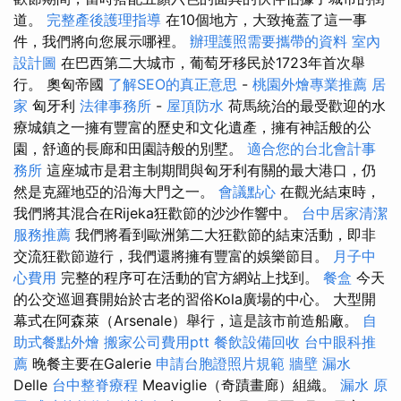
道。
完整產後護理指導
在10個地方，大致掩蓋了這一事
件，我們將向您展示哪裡。
辦理護照需要攜帶的資料
室內
設計圖
在巴西第二大城市，葡萄牙移民於1723年首次舉
行。 奧匈帝國
了解SEO的真正意思
-
桃園外燴專業推薦
居
家
匈牙利
法律事務所
-
屋頂防水
荷馬統治的最受歡迎的水
療城鎮之一擁有豐富的歷史和文化遺產，擁有神話般的公
園，舒適的長廊和田園詩般的別墅。
適合您的台北會計事
務所
這座城市是君主制期間與匈牙利有關的最大港口，仍
然是克羅地亞的沿海大門之一。
會議點心
在觀光結束時，
我們將其混合在Rijeka狂歡節的沙沙作響中。
台中居家清潔
服務推薦
我們將看到歐洲第二大狂歡節的結束活動，即非
交流狂歡節遊行，我們還將擁有豐富的娛樂節目。
月子中
心費用
完整的程序可在活動的官方網站上找到。
餐盒
今天
的公交巡迴賽開始於古老的習俗Kola廣場的中心。 大型開
幕式在阿森萊（Arsenale）舉行，這是該市前造船廠。
自
助式餐點外燴
搬家公司費用ptt
餐飲設備回收
台中眼科推
薦
晚餐主要在Galerie
申請台胞證照片規範
牆壁 漏水
Delle
台中整脊療程
Meaviglie（奇蹟畫廊）組織。
漏水 原