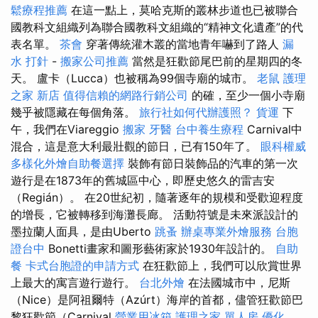
鬆療程推薦
在這一點上，莫哈克斯的叢林步道也已被聯合
國教科文組織列為聯合國教科文組織的“精神文化遺產”的代
表名單。
茶會
穿著傳統灌木叢的當地青年嚇到了路人
漏
水 打針
-
搬家公司推薦
當然是狂歡節尾巴前的星期四的冬
天。 盧卡（Lucca）也被稱為99個寺廟的城市。
老鼠
護理
之家 新店
值得信賴的網路行銷公司
的確，至少一個小寺廟
幾乎被隱藏在每個角落。
旅行社如何代辦護照？
貨運
下
午，我們在Viareggio
搬家
牙醫
台中養生療程
Carnival中
混合，這是意大利最壯觀的節日，已有150年了。
眼科權威
多樣化外燴自助餐選擇
裝飾有節日裝飾品的汽車的第一次
遊行是在1873年的舊城區中心，即歷史悠久的雷吉安
（Regián）。 在20世紀初，隨著逐年的規模和受歡迎程度
的增長，它被轉移到海灘長廊。 活動符號是未來派設計的
墨拉蘭人面具，是由Uberto
跳蚤
辦桌專業外燴服務
台胞
證台中
Bonetti畫家和圖形藝術家於1930年設計的。
自助
餐
卡式台胞證的申請方式
在狂歡節上，我們可以欣賞世界
上最大的寓言遊行遊行。
台北外燴
在法國城市中，尼斯
（Nice）是阿祖爾特（Azúrt）海岸的首都，儘管狂歡節巴
黎狂歡節（Carnival
營業用冰箱
護理之家 單人房
優化