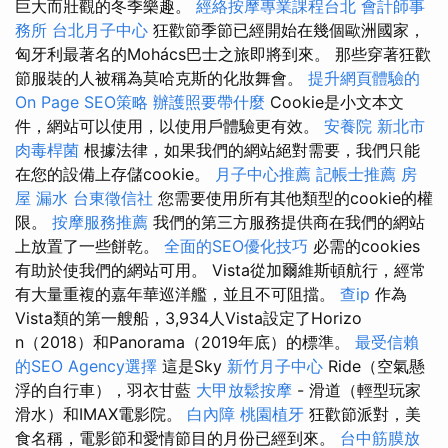
巨大而壯觀的冬季樂趣。
經絡按摩專業課程台北
會計師事
務所
台北月子中心
狂歡節季節已經開始在幾個歐洲國家，
匈牙利最著名的Mohács巴士之旅即將到來。 那些穿著狂歡
節服裝的人被稱為莫哈克斯的化妝舞會。
提升網頁體驗的
On Page SEO策略
辦護照要帶什麼
Cookie是小文本文
件，網站可以使用，以使用戶體驗更有效。
安養院 新北市
肉毒桿菌
根據法律，如果我們的網站絕對需要，我們只能
在您的設備上存儲cookie。
月子中心推薦
記帳士推薦
房
屋 漏水
台東徵信社
您需要使用所有其他類型的cookie的權
限。
按摩服務推薦
我們的第三方服務提供商在我們的網站
上放置了一些餅乾。
全面的SEO優化技巧
必需的cookies
有助於使我們的網站可用。 Vista從加爾維斯頓航行，經常
有大量重複的嘉年華巡洋艦，並且不可阻擋。
查ip
作為
Vista類的第一艘船，3,934人Vista設定了Horizo​​
n（2018）和Panorama（2019年底）的標準。
最受信賴
的SEO Agency選擇
這是Sky
新竹月子中心
Ride（空氣懸
浮的自行車），羽衣甘藍
大甲放鬆按摩
- 滑道（輕型玩家
滑水）和IMAX電影院。
白內障
桃園植牙
狂歡節派對，美
食名稱，電影節和愛情節目的月份已經到來。
台中筋膜放