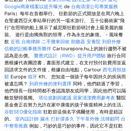
Google商家檔案以提升曝光
de
台南清潔公司專業服務
Paris）每年在首都舉行。 狂歡節的正式開放是在周六晚上
在聖盧西亞火車站舉行的另一場水游行。 五十位藝術家“飛
行”在照明的船上展示了威尼斯狂歡節研討會上最美麗的服
裝。 遊行是由獨角獸的領導，作為永生的象徵。 - 風味餐
飲
近視
台南律師
二手攤車回收
助聽器
安養院
到府外燴
信賴的記帳事務所夥伴
Cartourepore.hu上的旅行趨勢不被
認為是出價。
響應式設計（RWD）提升用戶體驗
旅行合同
應根據代表團證書，書面形式建立，在支付預付款費用並返
回請求文件的文件後，根據自由地點，Cartour
西屯肩頸放
鬆
Europe
假牙
Kft。 您知道一個孩子每年因持久的疾病而
被遺忘嗎？
到府外燴的便利選擇
同時，他們錯過了學習，
他們很長一段時間都不會認識朋友或同學，因此他們可以隔
離並變得孤獨。
塔位規劃與建議
居家清潔費用參考表
醫院
基金會正在努力允許在家中康復的孩子恢復精神上的生活。
谷歌SEO優化指南
狂歡節這個名字偶爾使用，有時是錯誤
的。
室內設計師
漏水 打針撐多久
下午茶外燴
法律顧問
台
中整骨推薦
例如，巧妙的是巧妙的事件，因此它不是狂歡