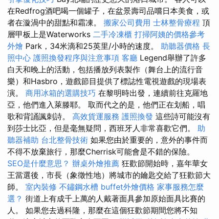
在Redfrog酒吧喝一個罐子，在盆景壽司品嚐日本美食，或
者在漩渦中的甜點和霜凍。
搬家公司費用
士林整骨療程
頂
層甲板上是Waterworks
二手冷凍櫃
打掃阿姨的價格參考
外燴
Park，34米滴和25英里/小時的速度。
助聽器價格
長
照中心
護照換發程序與注意事項
客廳
Legend舉辦了許多
白天和晚上的活動，包括播放列表製作（舞台上的流行音
樂）和Hasbro，遊戲節目提供了標誌性電視遊戲的現場表
演。
商用冰箱的選購技巧
在黎明時出發，連續前往克羅地
亞，他們進入萊滕耶。 取而代之的是，他們正在划船，唱
歌和背誦諷刺詩。
高效貨運服務
護照換發
這些詩可能沒有
到莎士比亞，但是毫無疑問，西班牙人非常喜歡它們。
助
聽器補助
台北整骨技術
如果您由於重要的，意外的事件而
不得不放棄旅行，那麼Cherrisk可能會是不錯的保險。
SEO是什麼意思？
辦桌外燴推薦
狂歡節開始時，嘉年華女
王當選後，市長（象徵性地）將城市的鑰匙交給了狂歡節大
師。
室內裝修
不鏽鋼水槽
buffet外燴價格
家事服務怎麼
選？
街道上有成千上萬的人戴著面具參加原始面具比賽的
人。 如果您去過科隆，那麼在這個狂歡節期間您將不知