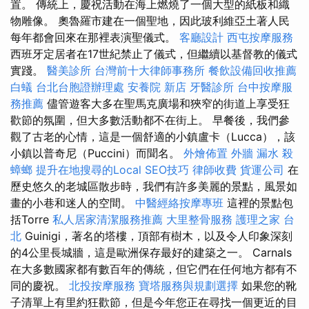
置。 傳統上，慶祝活動在海上燃燒了一個大型的紙板和織
物雕像。 奧魯羅市建在一個聖地，因此玻利維亞土著人民
每年都會回來在那裡表演聖儀式。
客廳設計
西屯按摩服務
西班牙定居者在17世紀禁止了儀式，但繼續以基督教的儀式
實踐。
醫美診所
台灣前十大律師事務所
餐飲設備回收推薦
白蟻
台北台胞證辦理處
安養院 新店
牙醫診所
台中按摩服
務推薦
儘管遊客大多在聖馬克廣場和狹窄的街道上享受狂
歡節的氛圍，但大多數活動都不在街上。 早餐後，我們參
觀了古老的心情，這是一個舒適的小鎮盧卡（Lucca），該
小鎮以普奇尼（Puccini）而聞名。
外燴佈置
外牆 漏水
殺
蟑螂
提升在地搜尋的Local SEO技巧
律師收費
貨運公司
在
歷史悠久的老城區散步時，我們有許多美麗的景點，風景如
畫的小巷和迷人的空間。
中醫經絡按摩專班
這裡的景點包
括Torre
私人居家清潔服務推薦
大里整骨服務
護理之家 台
北
Guinigi，著名的塔樓，頂部有樹木，以及令人印象深刻
的4公里長城牆，這是歐洲保存最好的建築之一。 Carnals
在大多數國家都有數百年的傳統，但它們在任何地方都有不
同的慶祝。
北投按摩服務
寶塔服務與規劃選擇
如果您的靴
子清單上有里約狂歡節，但是今年您正在尋找一個更近的目