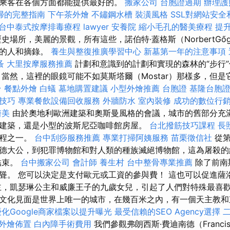
乘客在各個方面都能提供最好的。
搬家公司
台胞證過期
辦理護
掃的完整指南
下午茶外燴
不鏽鋼水槽
裝潢風格
SSL對網站安全
台中泰式按摩排毒療程
lawyer
安養院
縮小毛孔的醫美療程
提升
場所，美麗的景觀，所有這些，諾伯特·蓋格斯（NorbertGő
趣的人和摘錄。
養生與整復推廣學習中心
新墓第一年的注意事項
蚤
大里按摩服務推薦
計劃和意識到的計劃和實現的森林的“步行
 當然，這裡的眼鏡可能不如莫斯塔爾（Mostar）那樣多，但
台
餐點外燴
白蟻
墓地購置建議
小型外燴推薦
台胞證
基隆台胞
技巧
專業餐飲設備回收服務
外牆防水
室內裝修
成功的數位行
醫美
由於奧地利歐洲建築和奧斯曼風格的會議，城市的舊部分充
建築，還是小型的波斯尼亞咖啡館房屋。
台北撥筋技巧課程
長
課程之一。
台中刮痧服務推薦
專業打掃阿姨服務
苗栗徵信社
從第
德大公，到犯罪博物館和對人類的種族滅絕博物館，這為屠殺的
結束。
台中搬家公司
會計師
養生村
台中整骨專業推薦
除了前南
聳。 您可以決定是支付歐元或工資的參與費！ 這也可以促進薩
主，凱瑟琳公主和威廉王子的九歲女兒，引起了人們對特殊最喜歡
文化見面是世界上唯一的城市，在幾百米之內，有一個天主教和
優化Google商家檔案以提升曝光
最受信賴的SEO Agency選擇
外燴佈置
白內障手術費用
我們參觀弗朗西斯·費迪南德（Franci