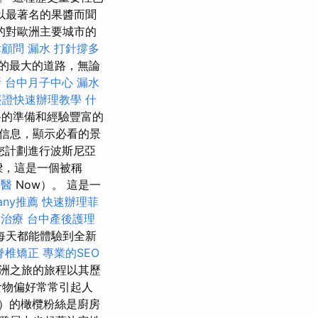
雜誌以最著名的果醬而聞
的對歐洲主要城市的
律顧問
漏水 打針撐多
的最大的道路，無論
所
台中月子中心
漏水
簽證快速辦理教學
什
路的準備和經驗豐富的
信息，顯示必看的景
果您計劃進行波斯尼亞
樑，這是一個被稱
牙醫
Now）。 這是一
any推薦
快速辦理菲
業治療
台中產後護理
每天都能體驗到全新
脊椎矯正
專業的SEO
洲之旅的旅程以其歷
食物偏好常常引起人
ta）的橄欖粉絲是廚房