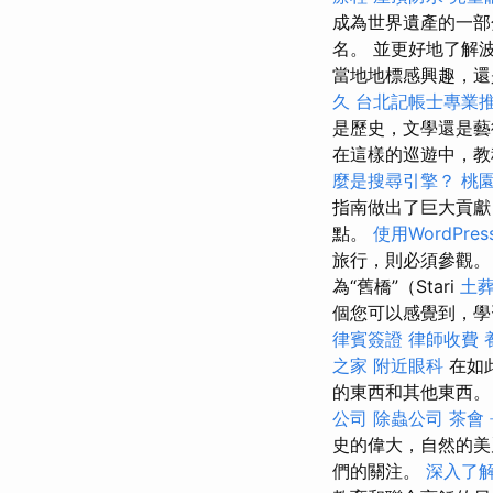
成為世界遺產的一部分
名。 並更好地了解
當地地標感興趣，
久
台北記帳士專業
是歷史，文學還是
在這樣的巡遊中，教
麼是搜尋引擎？
桃
指南做出了巨大貢獻
點。
使用WordPr
旅行，則必須參觀
為“舊橋”（Stari
土
個您可以感覺到，
律賓簽證
律師收費
之家
附近眼科
在如
的東西和其他東西
公司
除蟲公司
茶會
史的偉大，自然的美
們的關注。
深入了