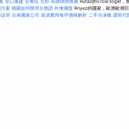
方案
全口重建
安養院 北部
高雄律師推薦
Rutaz的v.rosl.toga
銷方案
桃園如何辦理台胞證
外燴擺盤
Rnyez的國家，歐洲歐洲
科診所
台南搬家公司
裝潢費用每坪價格解析
二手冷凍櫃
護照代