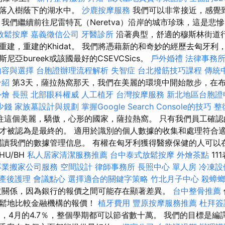
虛地落入樹蔭下的湖水中。
沙鹿按摩服務
我們可以非常接近，感覺
我們繼續前往尼雷特瓦（Neretva）沿岸的城市珍珠，這是悲
放鬆按摩
嘉義徵信公司
牙醫診所
沿著典型，舒適的穆斯林街道
重建，重建的Khidat。 我們將憑藉新的和奇妙的經歷去匈牙利
亞bureek或該國最好的CSEVCSics。
戶外婚禮
法律事務
內容與選擇
台胞證辦理流程解析
失智症
台北撥筋技巧課程
傳統
介紹
第3天，薩拉熱窩那天，我們在美麗的環境中開始散步，在
外燴
長照
北部眼科權威
人工植牙
台灣按摩服務
新北地區台胞證
少錢
家族墓設計與規劃
掌握Google Search Console的技巧
整
往這個美麗，驕傲，心形的國家，薩拉熱窩。 只有我們員工確認
才被認為是最終的。 適用於識別的個人數據的收集和處理符合
閱讀我們的數據管理信息。 有權在匈牙利獲得醫療保健的人可以
U/BH
私人居家清潔服務推薦
台中泰式放鬆按摩
外燴茶點
11
專業搬家公司服務
空間設計
律師事務所
長照中心 單人房
冷凍設
產後護理
會議點心
選擇適合的關鍵字策略
竹北月子中心
殺蟑
沒關係，因為銀行的報價之間可能存在顯著差異。
台中整骨推薦
輕鬆地比較金融機構的報價！
植牙費用
豐原按摩服務推薦
杜拜簽
月，4月的4.7％，整個學期都可以節省數十萬。 我們的目標是