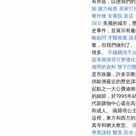
有所值，以便我們的
臉
聽力檢查
居家打
餐外燴
安養院 新店
SEO
美麗的城市，歷史
史事件，並展示有
略顧問
牙醫推薦
跳
奮，但我們做到了。
很多。
不鏽鋼洗手
面掌握搜尋引擎優化
攜帶的資料
雙下巴
是市政廳，許多宗教
供歐洲最近的歷史
起點之一大公費迪南
的細節，於1995年
代新購物中心還在高
和成人。 薩羅塔公
這裡，東方和西方的
真寺和猶太教堂。
專業課程
醫美
防水