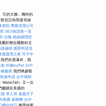
它的大膽，獨特的
波斯尼亞和黑塞哥維
養老院
專業清潔公司
證照
SEO保證第一頁
所
白蟻
經絡調理證
橋屬於聯合國教科文
聽器補助
護照申請流
產後護理之家 月子中
我們欣賞瀑布，我
台南
外燴buffet
台中
外燴服務
我們將參觀
證快速申請
台中律師
天
Waterfall）又一次
我們繼續在美麗的
護 單人房
嘉義月子
科推薦
殺蟑螂
台中
EO優化技巧
像蕾絲窗