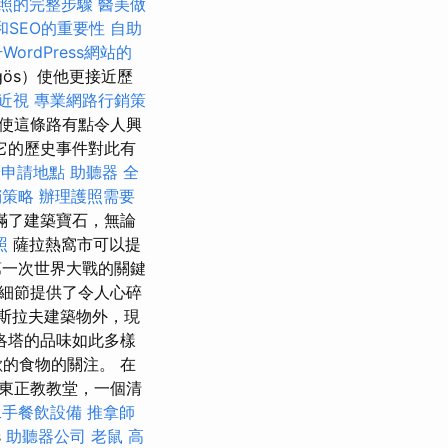
照的完整步驟
醫美做
和SEO的重要性
自助
WordPress網站的
gös）使他更接近歷
近視
專業網路行銷策
”使這條路有點令人興
是它的歷史事件對此有
證申請地點
助聽器
全
銷策略
辦理護照需要
滿了建築寶石，無論
照
薩拉熱窩市可以提
一次世界大戰的關鍵
細節提供了令人心碎
斯拉夫建築物外，現
洛塔的品味如此多樣
的食物的關注。 在
東正教教堂，一個清
二手餐飲設備
推拿師
s
助聽器公司
老鼠
高