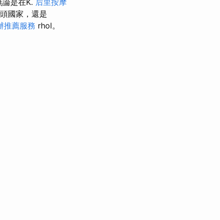
t，無論是在K.
后里按摩
巨頭國家，還是
辦推薦服務
rhol。