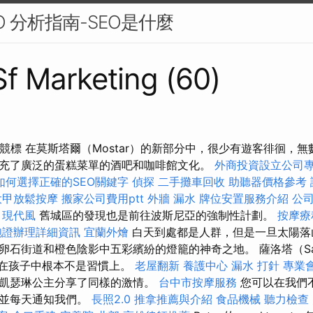
O 分析指南-SEO是什麼
 Sf Marketing (60)
競標 在莫斯塔爾（Mostar）的新部分中，很少有遊客徘徊，
充了廣泛的蛋糕菜單的酒吧和咖啡館文化。
外商投資設立公司
如何選擇正確的SEO關鍵字
偵探
二手攤車回收
助聽器價格參考
大甲放鬆按摩
搬家公司費用ptt
外牆 漏水
牌位安置服務介紹
公
？
現代風
舊城區的發現也是前往波斯尼亞的強制性計劃。
按摩療
胞證辦理詳細資訊
宜蘭外燴
白天到處都是人群，但是一旦太陽落
卵石街道和橙色陰影中五彩繽紛的燈籠的神奇之地。 薩洛塔（Sar
s）在孩子中根本不是習慣上。
老屋翻新
養護中心
漏水 打針
專業
凱瑟琳公主分享了同樣的激情。
台中市按摩服務
您可以在我們
，並每天通知我們。
長照2.0
推拿推薦與介紹
食品機械
聽力檢查