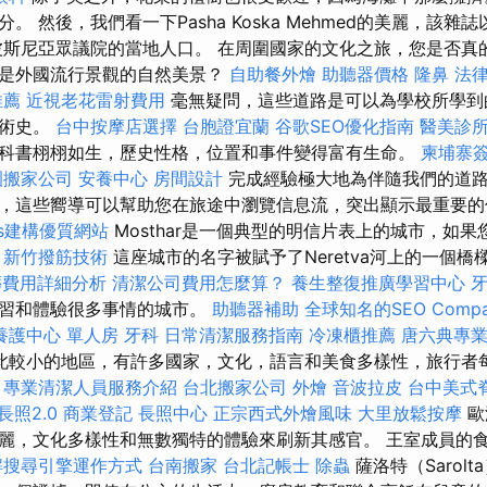
。 然後，我們看一下Pasha Koska Mehmed的美麗，該
波斯尼亞眾議院的當地人口。 在周圍國家的文化之旅，您是否真
還是外國流行景觀的自然美景？
自助餐外燴
助聽器價格
隆鼻
法
推薦
近視老花雷射費用
毫無疑問，這些道路是可以為學校所學到
藝術史。
台中按摩店選擇
台胞證宜蘭
谷歌SEO優化指南
醫美診
科書栩栩如生，歷史性格，位置和事件變得富有生命。
柬埔寨
園搬家公司
安養中心
房間設計
完成經驗極大地為伴隨我們的道
，這些嚮導可以幫助您在旅途中瀏覽信息流，突出顯示最重要的
ess建構優質網站
Mosthar是一個典型的明信片表上的城市，如
。
新竹撥筋技術
這座城市的名字被賦予了Neretva河上的一個橋
葬費用詳細分析
清潔公司費用怎麼算？
養生整復推廣學習中心
學習和體驗很多事情的城市。
助聽器補助
全球知名的SEO Comp
養護中心 單人房
牙科
日常清潔服務指南
冷凍櫃推薦
唐六典專
此較小的地區，有許多國家，文化，語言和美食多樣性，旅行者
。
專業清潔人員服務介紹
台北搬家公司
外燴
音波拉皮
台中美式
長照2.0
商業登記
長照中心
正宗西式外燴風味
大里放鬆按摩
歐
麗，文化多樣性和無數獨特的體驗來刷新其感官。 王室成員的
解搜尋引擎運作方式
台南搬家
台北記帳士
除蟲
薩洛特（Sarol