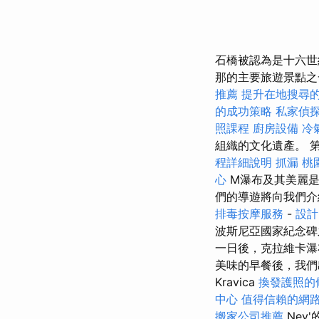
石橋被認為是十六世
那的主要旅遊景點之
推薦
提升在地搜尋的L
的成功策略
私家偵
照課程
廚房設備
冷
組織的文化遺產。 第1
程詳細說明
抓漏
桃
心
M瀑布及其美麗是由
們的導遊將向我們介
排毒按摩服務
-
設計
波斯尼亞國家紀念碑
一日後，克拉維卡瀑布（
美味的早餐後，我們出
Kravica
換發護照的
中心
值得信賴的網
搬家公司推薦
Nev