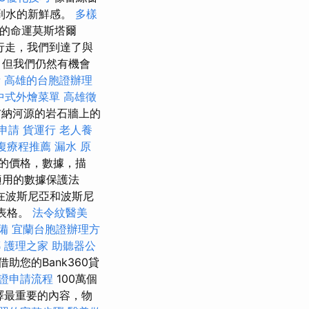
到水的新鮮感。
多樣
慘的命運莫斯塔爾
行走，我們到達了與
，但我們仍然有機會
所
高雄的台胞證辦理
中式外燴菜單
高雄徵
布納河源的岩石牆上的
申請
貨運行
老人養
復療程推薦
漏水 原
的價格，數據，描
適用的數據保護法
在波斯尼亞和波斯尼
1表格。
法令紋醫美
備
宜蘭台胞證辦理方
螂
護理之家
助聽器公
借助您的Bank360貸
證申請流程
100萬個
編譯最重要的內容，物