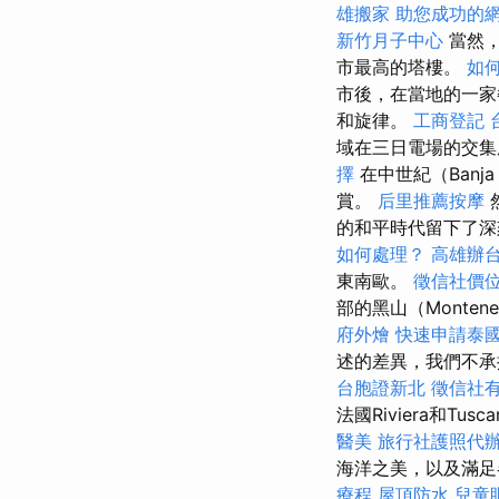
雄搬家
助您成功的
新竹月子中心
當然，
市最高的塔樓。
如
市後，在當地的一家
和旋律。
工商登記
域在三日電場的交集
擇
在中世紀（Banj
賞。
后里推薦按摩
的和平時代留下了
如何處理？
高雄辦
東南歐。
徵信社價
部的黑山（Monte
府外燴
快速申請泰
述的差異，我們不承擔
台胞證新北
徵信社
法國Riviera和Tu
醫美
旅行社護照代
海洋之美，以及滿足
療程
屋頂防水
兒童