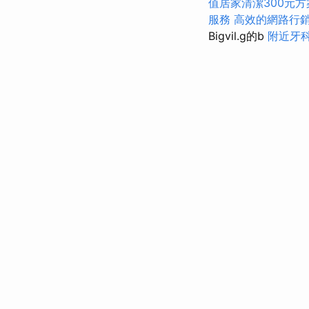
值居家清潔300元
服務
高效的網路行
Bigvil.g的b
附近牙