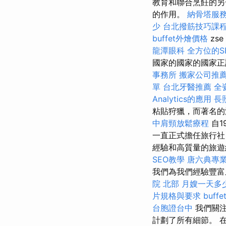
教育和聯合烹飪的另
的作用。
納骨塔服
少
台北撥筋技巧課
buffet外燴價格
zse
龍潭眼科
全方位的S
國家的國家的國家正
事務所
搬家公司推
單
台北牙醫推薦
全
Analytics的應用
長
粘貼狩獵，而著名的
中肩頸放鬆療程
自1
一直正式擔任旅行
經驗和高質量的旅遊
SEO教學
唐六典專
我們為我們經驗豐富
院 北部
月嫂一天多
片規格與要求
buff
台胞證台中
我們關注
計劃了所有細節。 