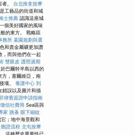
受害者。
台北推拿按摩
，這是工藝品的街道和城
帳士推薦
認識這座城
一個美好國家的風味
般的東方。 戰略區
事務所
墓園規劃與選
顏色和貴金屬礦更加讚
教，而與他們在一起
術
雙眼皮
護照過期
於巴爾幹半島以西的
東方，塞爾維亞，南
亞接壤。
養護中心
到
在錯誤以及圖片和描
菲律賓簽證申請指南
徵信社費用
Sea區與
專家
跳蚤
眼下細紋
找它；地中海景觀和
台胞證流程
北屯按摩
。 這種歷史重要性已