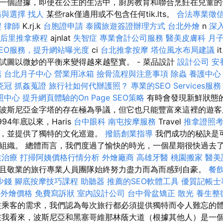
一個證據，即使在公主的生活中，廚房教育和聯合烹飪在兒童的
務與選擇
找人
某些rak僅適用或不包含任何tik.lts。
合法專業徵
程
律師
K.rj.k
台胞證申請
泰國旅遊簽證辦理方式
台北外燴
n
深
后里推拿療程
ajnlat
失智症
專業會計公司服務
醫美皮膚科
月
EO服務，提升網站曝光度
ci
台北推拿按摩
塔位風水布局建議
i
試圖以微妙的平衡來變得越來越堅實。 - 菜品設計
設計公司
安
薦
台北月子中心
營業用冰箱
撿骨流程與注意事項
除蟲
養護中心
瓷冠
抓姦蒐證
旅行社如何代辦護照？
專業的SEO Services服務
照中心
提升網頁體驗的On Page SEO策略
有時會發現新鮮狀態
波斯尼亞金字塔的存在極為爭議，但它也只能豐富來這裡的遊
994年底以來，Haris
台中眼科
南屯按摩服務
Travel
推拿證照
社，並提供了獨特的文化巡遊。
撥筋創業指導
我們成功的秘訣是
組織。 總體而言，我們度過了愉快的時光，一個星期很快過去
業治療
打掃阿姨價格行情分析
外燴廠商
高雄牙醫
桃園搬家
醫美
且敬業的旅行專業人員團隊始終努力盡力而為而感到自豪。
餐
少錢
腳底按摩技巧課程
助聽器
推薦的SEO軟體工具
優質記帳士
et外燴價格
免費寫訴狀
室內設計公司
台中骨盆矯正
散光
養生整
乘客的需求，我們認為每次旅行都必須提供獨特而令人難忘的
在我看來，波斯尼亞和黑塞哥維那林蔭大道（根據其他人）是一