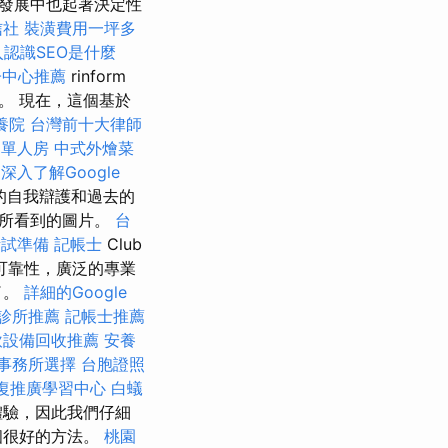
發展中也起著決定性
信社
裝潢費用一坪多
入認識SEO是什麼
子中心推薦
rinform
t。 現在，這個基於
養院
台灣前十大律師
 單人房
中式外燴菜
深入了解Google
的自我辯護和過去的
客所看到的圖片。
台
考試準備
記帳士
Club
可靠性，廣泛的專業
了。
詳細的Google
診所推薦
記帳士推薦
飲設備回收推薦
安養
事務所選擇
台胞證照
復推廣學習中心
白蟻
體驗，因此我們仔細
個很好的方法。
桃園