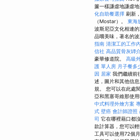
簾一​​樣謙虛地謙
化自助餐選擇
刷新，
（Mostar）。
東海
波斯尼亞文化相連的
品嚐美味，著名的波斯尼
指南
清潔工的工作
信社
高品質骨灰罈
豪華修道院。
高級
護 單人房
月子餐多
因
居家
我們繼續前
述，圖片和其他信息
規。 您可以在此處
亞和黑塞哥維那使用H
中式料理外燴方案
式
壁癌
會計師證照
司
它在哪裡藉口都
款計算器，您可以
工具可以使用72個