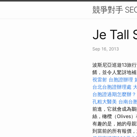
競爭對手 SE
Je Tall
Sep 16, 2013
波斯尼亞巡遊13旅行
餚，並令人驚訝地補
視雷射
台胞證辦理
台北台胞證辦理處
台胞證過期怎麼辦
孔粗大醫美
台南台
前進，它就會成為鵝
絲，橄欖（Olive
有趣的是，她的母親
到當前的所有報價