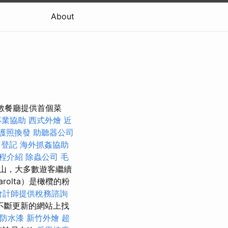
About
無數餐廳提供首個菜
專業協助
西式外燴
近
護照換發
助聽器公司
司登記
海外抓姦協助
程介紹
除蟲公司
毛
山，大多數遊客繼續
olta）是橄欖的粉
會計師提供稅務諮詢
不斷更新的網站上找
防水漆
新竹外燴
超