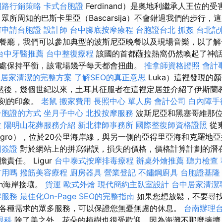
網路行銷策略
卡式台胞證
Ferdinand）是奧地利繼承人王位的
眾所周知的巴斯卡里亞（Bascarsija）不會錯過我們的步行
何申請台胞證
設計師
台中腳底按摩療程
台胞證台北
抓姦
台北記
餐廳，我們可以參加典型的波斯尼亞晚餐以及現場音樂，以了解
台中牙醫推薦
台中整復療程
該國的首都薩拉熱窩仍然喚起了神話
處保持平衡，該電場幾乎每天都會扭曲。
推拿師資格證照
會計
a
居家清潔的完整方案
了解SEO的真正意思
Luka）這裡發現的
然後，幾個世紀以來，土耳其征服者在這裡定居並介紹了伊斯蘭
深刻的印象。
老鼠
搬家費用
長照中心 單人房
會計公司
白內障手
台胞證的方式
坐月子中心
北投按摩服務
波斯尼亞和黑塞哥維那位
位
陽明山花葬服務介紹
新北律師事務所
國際整復師資格證照
從
negro），位於20公里海岸線，與另一側的亞得里亞海和克羅地
國簽證
對於網站上的拼寫錯誤，損失的價格，價格計算計劃的潛
責任。 Ligur
台中泰式按摩排毒療程
辦桌外燴推薦
聽力檢查
有用嗎
撥筋美容療程
廚房器具
營業登記
不鏽鋼廚具
台胞證基隆
scan海岸接壤。
貨運
歐式外燴
現代簡約主臥室設計
台中居家清潔
辦服務
最佳化On-Page SEO的完整指南
如果您想放鬆，不要尋
各種需求的眾多服務，可以保證您無憂無慮的休息。
台南辦理
眼科
除了美之外，花朵的植樹也很受歡迎，因為海灘不那麼擁擠