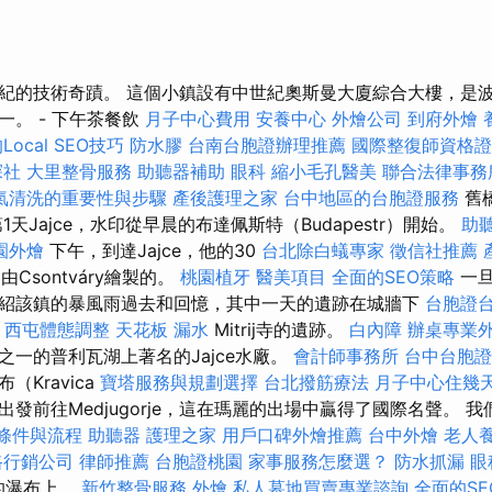
紀的技術奇蹟。 這個小鎮設有中世紀奧斯曼大廈綜合大樓，是
一。 - 下午茶餐飲
月子中心費用
安養中心
外燴公司
到府外燴
ocal SEO技巧
防水膠
台南台胞證辦理推薦
國際整復師資格
探社
大里整骨服務
助聽器補助
眼科
縮小毛孔醫美
聯合法律事務
氣清洗的重要性與步驟
產後護理之家
台中地區的台胞證服務
舊
天Jajce，水印從早晨的布達佩斯特（Budapestr）開始。
助
園外燴
下午，到達Jajce，他的30
台北除白蟻專家
徵信社推薦
Csontváry繪製的。
桃園植牙
醫美項目
全面的SEO策略
一旦
紹該鎮的暴風雨過去和回憶，其中一天的遺跡在城牆下
台胞證
西屯體態調整
天花板 漏水
Mitrij寺的遺跡。
白內障
辦桌專業
之一的普利瓦湖上著名的Jajce水廠。
會計師事務所
台中台胞
Kravica
寶塔服務與規劃選擇
台北撥筋療法
月子中心住幾
發前往Medjugorje，這在瑪麗的出場中贏得了國際名聲。 
條件與流程
助聽器
護理之家
用戶口碑外燴推薦
台中外燴
老人養
路行銷公司
律師推薦
台胞證桃園
家事服務怎麼選？
防水抓漏
眼
'的瀑布上。
新竹整骨服務
外燴
私人墓地買賣專業諮詢
全面的S